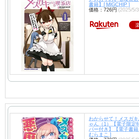
書籍】[ MIGCHIP ]
価格：726円
(2025/5
わからせて！メスガキ
ゃん（1）【電子限定
パー付き】【電子書籍】
むらまこ ]