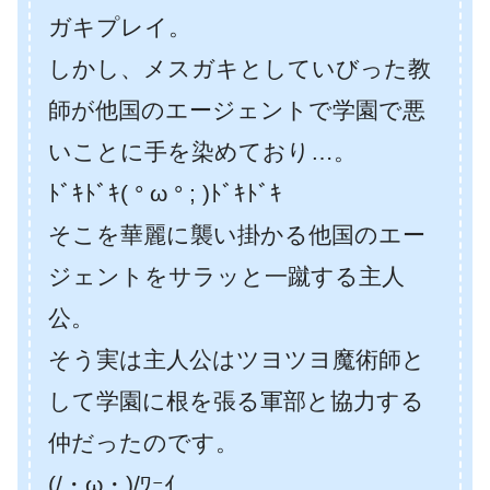
ガキプレイ。
しかし、メスガキとしていびった教
師が他国のエージェントで学園で悪
いことに手を染めており…。
ﾄﾞｷﾄﾞｷ( ° ω ° ; )ﾄﾞｷﾄﾞｷ
そこを華麗に襲い掛かる他国のエー
ジェントをサラッと一蹴する主人
公。
そう実は主人公はツヨツヨ魔術師と
して学園に根を張る軍部と協力する
仲だったのです。
(/・ω・)/ﾜｰｲ