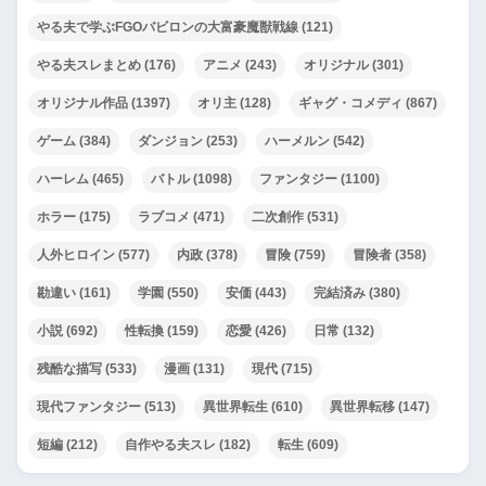
やる夫で学ぶFGOバビロンの大富豪魔獣戦線
(121)
やる夫スレまとめ
(176)
アニメ
(243)
オリジナル
(301)
オリジナル作品
(1397)
オリ主
(128)
ギャグ・コメディ
(867)
ゲーム
(384)
ダンジョン
(253)
ハーメルン
(542)
ハーレム
(465)
バトル
(1098)
ファンタジー
(1100)
ホラー
(175)
ラブコメ
(471)
二次創作
(531)
人外ヒロイン
(577)
内政
(378)
冒険
(759)
冒険者
(358)
勘違い
(161)
学園
(550)
安価
(443)
完結済み
(380)
小説
(692)
性転換
(159)
恋愛
(426)
日常
(132)
残酷な描写
(533)
漫画
(131)
現代
(715)
現代ファンタジー
(513)
異世界転生
(610)
異世界転移
(147)
短編
(212)
自作やる夫スレ
(182)
転生
(609)