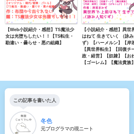
【Web小説紹介・感想】TS魔法少
【小説紹介・感想】異世界
女は光堕ちしたい！！【TS転生・
はねて 生きていく （詠
勘違い・曇らせ・悪の組織】
ず）【ハーメルン】【岸
【異世界転生】【回復チ
政・経営】【奴隷】【お
【ゴーレム】【魔法貴族
この記事を書いた人
冬色
元プログラマの現ニート