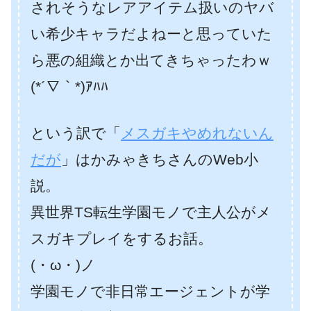
されそうなレアアイテム扱いのヤバ
い希少キャラだよねーと思っていた
ら悪の組織とか出てきちゃったわｗ
(*´∇｀*)ｱﾊﾊ
という訳で「
メスガキやめれないん
だが
」はかみゃきちさんのWeb小
説。
異世界TS転生学園モノで主人公がメ
スガキプレイをするお話。
(・ω・)ノ
学園モノで非日常エージェントが学