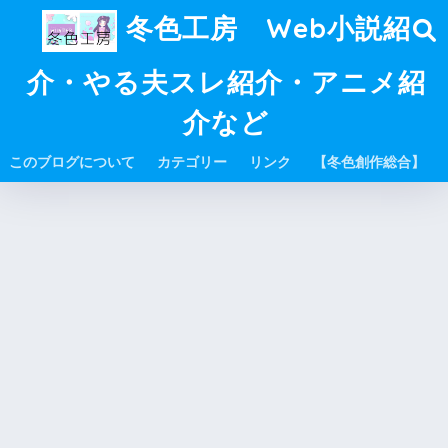
冬色工房 Web小説紹
介・やる夫スレ紹介・アニメ紹
介など
このブログについて
カテゴリー
リンク
【冬色創作総合】