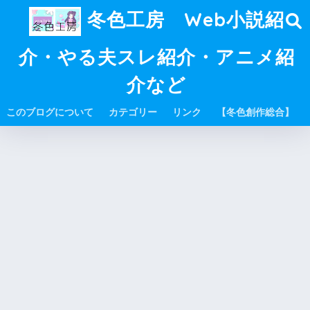
冬色工房 Web小説紹
介・やる夫スレ紹介・アニメ紹
介など
このブログについて
カテゴリー
リンク
【冬色創作総合】