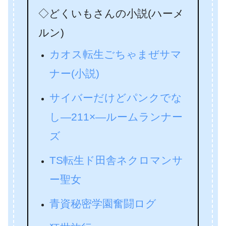
◇どくいもさんの小説(ハーメ
ルン)
カオス転生ごちゃまぜサマ
ナー(小説)
サイバーだけどパンクでな
し―211×―ルームランナー
ズ
TS転生ド田舎ネクロマンサ
ー聖女
青資秘密学園奮闘ログ