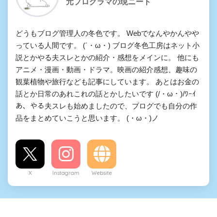
元プログラマの現ニート
どうもブログ管理人の冬色です。 Webでなんやかんやや
っている人間です。 (´・ω・) ブログ冬色工房はネット小
説とかやる夫スレとかの紹介・感想をメインに。 他にも
アニメ・漫画・動画・ドラマ。映画の紹介感想、趣味の
観葉植物や旅行なども記事にしています。 あとはお金の
話とか日常のあれこれの話とかしたいです (/・ω・)/ﾜｰｲ
あ、やる夫スレも始めましたので、ブログでも自分の作
品をまとめていこうと思います。 (・ω・)ノ
X
Instagram
Website