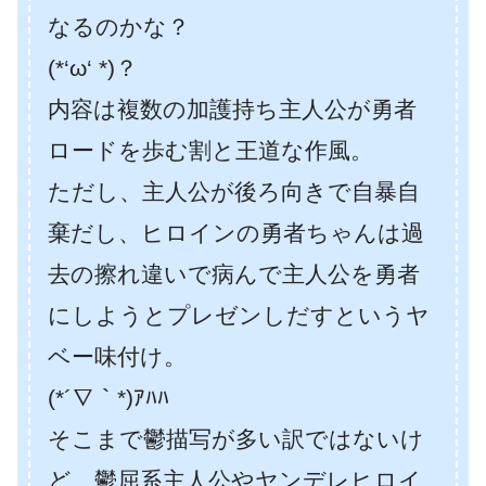
なるのかな？
(*‘ω‘ *)？
内容は複数の加護持ち主人公が勇者
ロードを歩む割と王道な作風。
ただし、主人公が後ろ向きで自暴自
棄だし、ヒロインの勇者ちゃんは過
去の擦れ違いで病んで主人公を勇者
にしようとプレゼンしだすというヤ
ベー味付け。
(*´∇｀*)ｱﾊﾊ
そこまで鬱描写が多い訳ではないけ
ど、鬱屈系主人公やヤンデレヒロイ