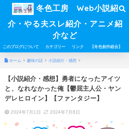
冬色工房 Web小説紹
介・やる夫スレ紹介・アニメ紹
介など
このブログについて
カテゴリー
リンク
【冬色創作総合】
ホーム
趣味の話
小説紹介・感想
【小説紹介・感想】勇者になったアイツ
と、なれなかった俺【鬱屈主人公・ヤン
デレヒロイン】【ファンタジー】
2024年7月1日
2024年7月8日