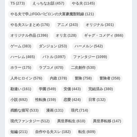
TS
(273)
えっちなお話
(457)
やる夫
(1145)
やる夫で学ぶFGOバビロンの大富豪魔獣戦線
(121)
やる夫スレまとめ
(176)
アニメ
(243)
オリジナル
(301)
オリジナル作品
(1396)
オリ主
(128)
ギャグ・コメディ
(866)
ゲーム
(383)
ダンジョン
(253)
ハーメルン
(542)
ハーレム
(465)
バトル
(1097)
ファンタジー
(1099)
ホラー
(175)
ラブコメ
(470)
二次創作
(530)
人外ヒロイン
(576)
内政
(378)
冒険
(758)
冒険者
(358)
勘違い
(161)
学園
(549)
安価
(443)
完結済み
(380)
小説
(692)
性転換
(159)
恋愛
(424)
日常
(132)
残酷な描写
(533)
漫画
(131)
現代
(714)
現代ファンタジー
(512)
異世界転生
(610)
異世界転移
(147)
短編
(211)
自作やる夫スレ
(182)
転生
(609)