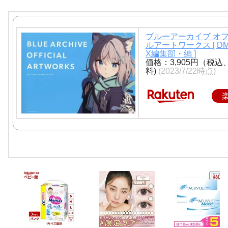
ブルーアーカイブ オ
ルアートワークス [ D
X編集部・編 ]
価格：3,905円（税込
料)
(2023/7/22時点)