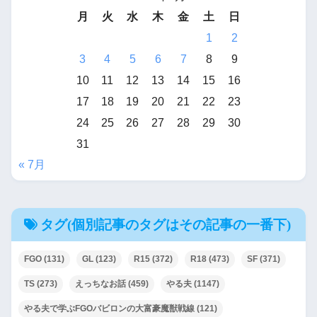
月
火
水
木
金
土
日
1
2
3
4
5
6
7
8
9
10
11
12
13
14
15
16
17
18
19
20
21
22
23
24
25
26
27
28
29
30
31
« 7月
タグ(個別記事のタグはその記事の一番下)
FGO
(131)
GL
(123)
R15
(372)
R18
(473)
SF
(371)
TS
(273)
えっちなお話
(459)
やる夫
(1147)
やる夫で学ぶFGOバビロンの大富豪魔獣戦線
(121)