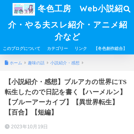
冬色工房 Web小説紹
介・やる夫スレ紹介・アニメ紹
介など
このブログについて
カテゴリー
リンク
【冬色創作総合】
ホーム
趣味の話
小説紹介・感想
【小説紹介・感想】ブルアカの世界にTS
転生したので日記を書く【ハーメルン】
【ブルーアーカイブ】【異世界転生】
【百合】【短編】
2023年10月19日