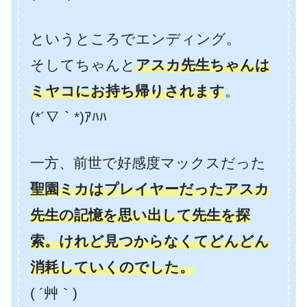
というところでエンディング。
そしてちゃんと
アスカ先生ちゃんは
ミヤコにお持ち帰りされます
。
(*´∇｀*)ｱﾊﾊ
一方、前世で好感度マックスだった
聖園ミカはプレイヤーだったアスカ
先生の記憶を思い出して先生を探
索。けれど見つからなくてどんどん
消耗していくのでした。
( ´艸｀)