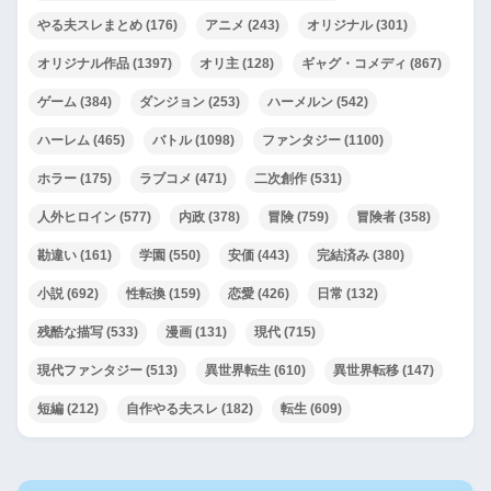
やる夫スレまとめ
(176)
アニメ
(243)
オリジナル
(301)
オリジナル作品
(1397)
オリ主
(128)
ギャグ・コメディ
(867)
ゲーム
(384)
ダンジョン
(253)
ハーメルン
(542)
ハーレム
(465)
バトル
(1098)
ファンタジー
(1100)
ホラー
(175)
ラブコメ
(471)
二次創作
(531)
人外ヒロイン
(577)
内政
(378)
冒険
(759)
冒険者
(358)
勘違い
(161)
学園
(550)
安価
(443)
完結済み
(380)
小説
(692)
性転換
(159)
恋愛
(426)
日常
(132)
残酷な描写
(533)
漫画
(131)
現代
(715)
現代ファンタジー
(513)
異世界転生
(610)
異世界転移
(147)
短編
(212)
自作やる夫スレ
(182)
転生
(609)