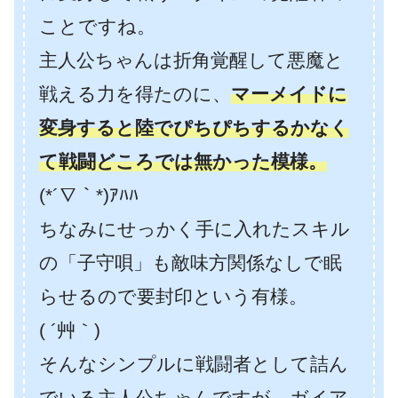
ことですね。
主人公ちゃんは折角覚醒して悪魔と
戦える力を得たのに、
マーメイドに
変身すると陸でぴちぴちするかなく
て戦闘どころでは無かった模様。
(*´∇｀*)ｱﾊﾊ
ちなみにせっかく手に入れたスキル
の「子守唄」も敵味方関係なしで眠
らせるので要封印という有様。
( ´艸｀)
そんなシンプルに戦闘者として詰ん
でいる主人公ちゃんですが、ガイア