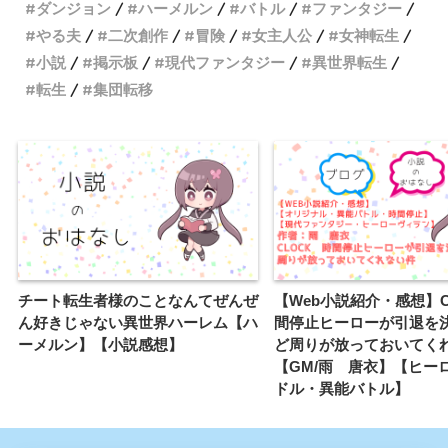
ダンジョン
ハーメルン
バトル
ファンタジー
やる夫
二次創作
冒険
女主人公
女神転生
小説
掲示板
現代ファンタジー
異世界転生
転生
集団転移
チート転生者様のことなんてぜんぜ
【Web小説紹介・感想】C
ん好きじゃない異世界ハーレム【ハ
間停止ヒーローが引退を
ーメルン】【小説感想】
ど周りが放っておいてく
【GM/雨 唐衣】【ヒー
ドル・異能バトル】