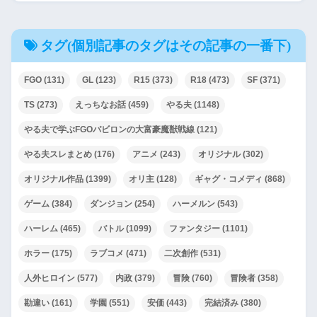
タグ(個別記事のタグはその記事の一番下)
FGO
(131)
GL
(123)
R15
(373)
R18
(473)
SF
(371)
TS
(273)
えっちなお話
(459)
やる夫
(1148)
やる夫で学ぶFGOバビロンの大富豪魔獣戦線
(121)
やる夫スレまとめ
(176)
アニメ
(243)
オリジナル
(302)
オリジナル作品
(1399)
オリ主
(128)
ギャグ・コメディ
(868)
ゲーム
(384)
ダンジョン
(254)
ハーメルン
(543)
ハーレム
(465)
バトル
(1099)
ファンタジー
(1101)
ホラー
(175)
ラブコメ
(471)
二次創作
(531)
人外ヒロイン
(577)
内政
(379)
冒険
(760)
冒険者
(358)
勘違い
(161)
学園
(551)
安価
(443)
完結済み
(380)