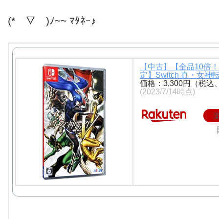
(*￣▽￣)ﾉ~~ ﾏﾀﾈｰ♪
【中古】【全品10倍！7
定】Switch 真・女神
価格：3,300円（税込
(2023/7/14時点)