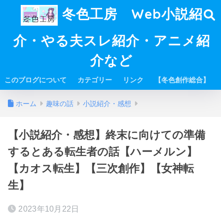
冬色工房 Web小説紹
介・やる夫スレ紹介・アニメ紹
介など
このブログについて
カテゴリー
リンク
【冬色創作総合】
ホーム
趣味の話
小説紹介・感想
【小説紹介・感想】終末に向けての準備
するとある転生者の話【ハーメルン】
【カオス転生】【三次創作】【女神転
生】
2023年10月22日