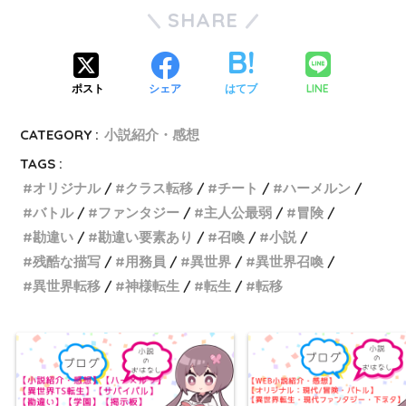
SHARE
LINE
ポスト
シェア
はてブ
CATEGORY :
小説紹介・感想
TAGS :
オリジナル
クラス転移
チート
ハーメルン
バトル
ファンタジー
主人公最弱
冒険
勘違い
勘違い要素あり
召喚
小説
残酷な描写
用務員
異世界
異世界召喚
異世界転移
神様転生
転生
転移