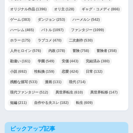
オリジナル作品
(1396)
オリ主
(128)
ギャグ・コメディ
(866)
ゲーム
(383)
ダンジョン
(253)
ハーメルン
(542)
ハーレム
(465)
バトル
(1097)
ファンタジー
(1099)
ホラー
(175)
ラブコメ
(470)
二次創作
(530)
人外ヒロイン
(576)
内政
(378)
冒険
(758)
冒険者
(358)
勘違い
(161)
学園
(549)
安価
(443)
完結済み
(380)
小説
(692)
性転換
(159)
恋愛
(424)
日常
(132)
残酷な描写
(533)
漫画
(131)
現代
(714)
現代ファンタジー
(512)
異世界転生
(610)
異世界転移
(147)
短編
(211)
自作やる夫スレ
(182)
転生
(609)
ピックアップ記事