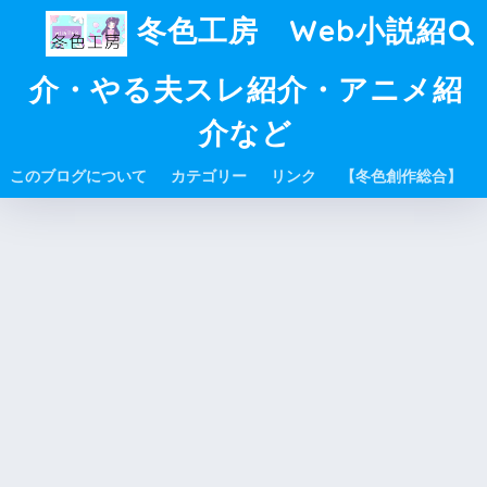
冬色工房 Web小説紹
介・やる夫スレ紹介・アニメ紹
介など
このブログについて
カテゴリー
リンク
【冬色創作総合】