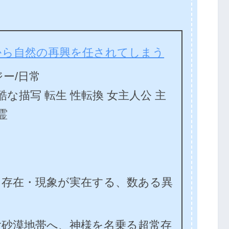
から自然の再興を任されてしまう
ー/日常
残酷な描写 転生 性転換 女主人公 主
霊
た存在・現象が実在する、数ある異
大砂漠地帯へ、神様を名乗る超常存