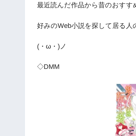
最近読んだ作品から昔のおすす
好みのWeb小説を探して居る
(・ω・)ノ
◇DMM