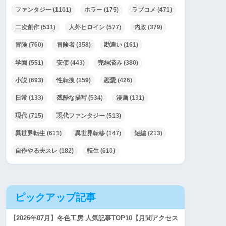
ファンタジー
(1101)
ホラー
(175)
ラブコメ
(471)
二次創作
(531)
人外ヒロイン
(577)
内政
(379)
冒険
(760)
冒険者
(358)
勘違い
(161)
学園
(551)
安価
(443)
完結済み
(380)
小説
(693)
性転換
(159)
恋愛
(426)
日常
(133)
残酷な描写
(534)
漫画
(131)
現代
(715)
現代ファンタジー
(513)
異世界転生
(611)
異世界転移
(147)
短編
(213)
自作やる夫スレ
(182)
転生
(610)
ピックアップ記事
【2026年07月】冬色工房 人気記事TOP10【月間アクセス