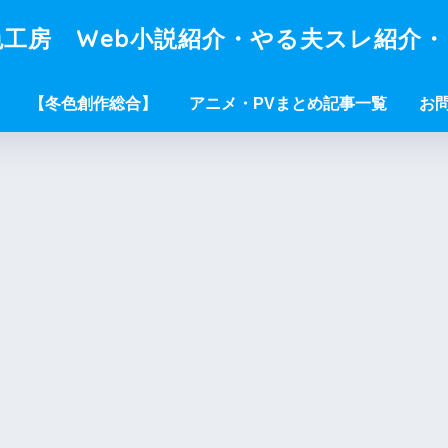
工房 Web小説紹介・やる夫スレ紹介
【冬色創作総合】
アニメ・PVまとめ記事一覧
お