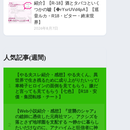
紹介】【R-18】酒とタバコといく
つかの嘘【◆rYsrUVd4pA】【巡
音ルカ・R18・ビター・終末世
界】
2026年8月7日
人気記事(週間)