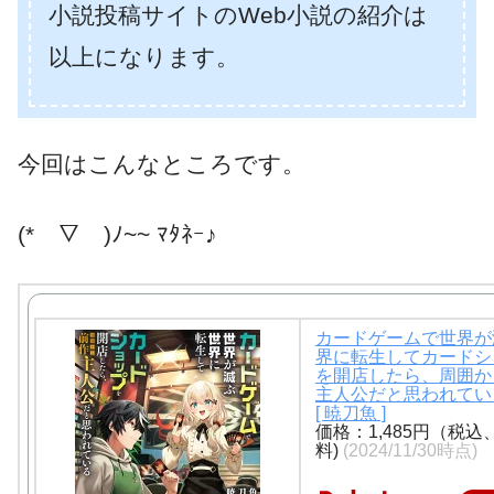
小説投稿サイトのWeb小説の紹介は
以上になります。
今回はこんなところです。
(*￣▽￣)ﾉ~~ ﾏﾀﾈｰ♪
カードゲームで世界が
界に転生してカードシ
を開店したら、周囲か
主人公だと思われてい
[ 暁刀魚 ]
価格：1,485円（税込
料)
(2024/11/30時点)