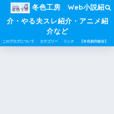
冬色工房 Web小説紹
介・やる夫スレ紹介・アニメ紹
介など
このブログについて
カテゴリー
リンク
【冬色創作総合】