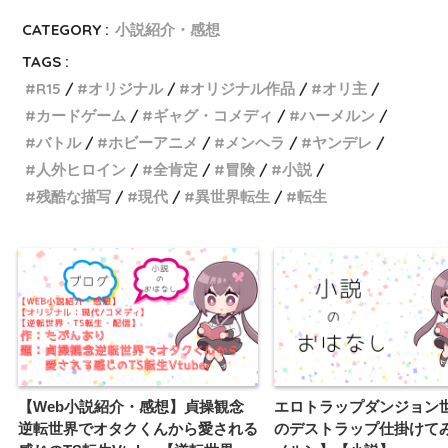
CATEGORY :
小説紹介・感想
TAGS :
R15
オリジナル
オリジナル作品
オリ主
カードゲーム
ギャグ・コメディ
ハーメルン
バトル
ホビーアニメ
メンヘラ
ヤンデレ
人外ヒロイン
全肯定
冒険
小説
残酷な描写
現代
異世界転生
転生
【Web小説紹介・感想】貞操観念
エロトラップダンジョン
逆転世界でオタクくんから愛される
のデストラップ仕掛けて