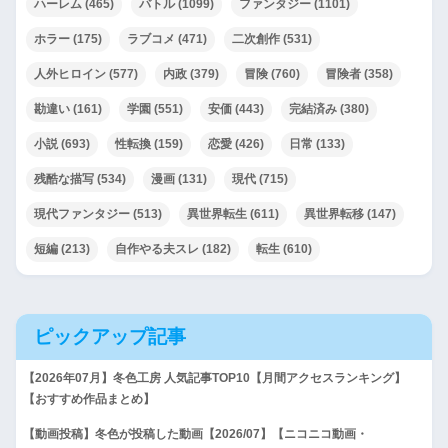
ハーレム
(465)
バトル
(1099)
ファンタジー
(1101)
ホラー
(175)
ラブコメ
(471)
二次創作
(531)
人外ヒロイン
(577)
内政
(379)
冒険
(760)
冒険者
(358)
勘違い
(161)
学園
(551)
安価
(443)
完結済み
(380)
小説
(693)
性転換
(159)
恋愛
(426)
日常
(133)
残酷な描写
(534)
漫画
(131)
現代
(715)
現代ファンタジー
(513)
異世界転生
(611)
異世界転移
(147)
短編
(213)
自作やる夫スレ
(182)
転生
(610)
ピックアップ記事
【2026年07月】冬色工房 人気記事TOP10【月間アクセスランキング】
【おすすめ作品まとめ】
【動画投稿】冬色が投稿した動画【2026/07】【ニコニコ動画・