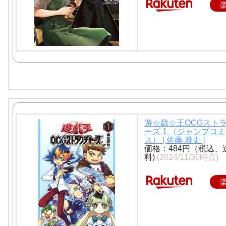
遊☆戯☆王OCGスト
ーズ 1 （ジャンプコ
ス） [ 佐藤 雅史 ]
価格：484円（税込、
料)
(2024/11/30時点)