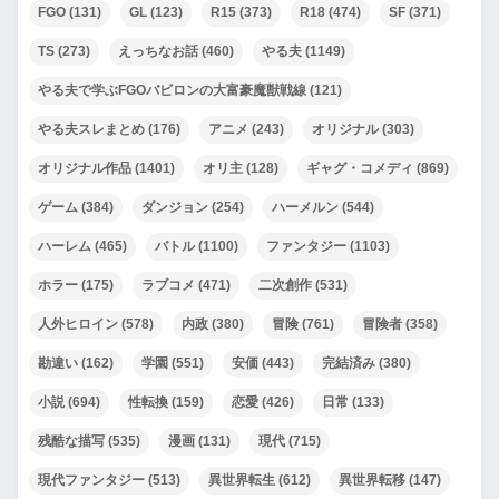
FGO
(131)
GL
(123)
R15
(373)
R18
(474)
SF
(371)
TS
(273)
えっちなお話
(460)
やる夫
(1149)
やる夫で学ぶFGOバビロンの大富豪魔獣戦線
(121)
やる夫スレまとめ
(176)
アニメ
(243)
オリジナル
(303)
オリジナル作品
(1401)
オリ主
(128)
ギャグ・コメディ
(869)
ゲーム
(384)
ダンジョン
(254)
ハーメルン
(544)
ハーレム
(465)
バトル
(1100)
ファンタジー
(1103)
ホラー
(175)
ラブコメ
(471)
二次創作
(531)
人外ヒロイン
(578)
内政
(380)
冒険
(761)
冒険者
(358)
勘違い
(162)
学園
(551)
安価
(443)
完結済み
(380)
小説
(694)
性転換
(159)
恋愛
(426)
日常
(133)
残酷な描写
(535)
漫画
(131)
現代
(715)
現代ファンタジー
(513)
異世界転生
(612)
異世界転移
(147)