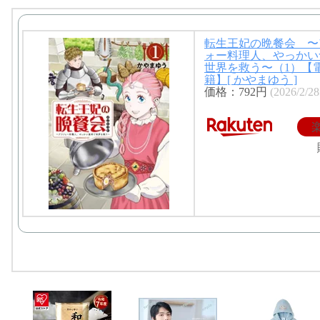
転生王妃の晩餐会 〜
ォー料理人、やっかい
世界を救う〜（1）【
籍】[ かやまゆう ]
価格：792円
(2026/2/