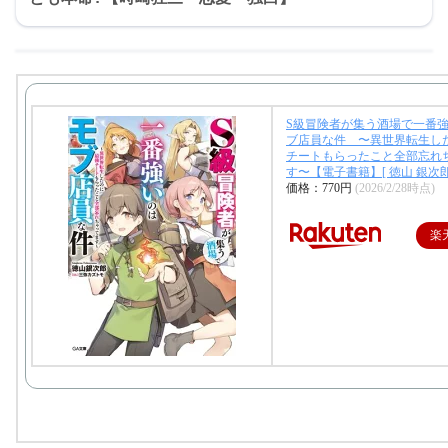
S級冒険者が集う酒場で一番
ブ店員な件 〜異世界転生し
チートもらったこと全部忘れ
す〜【電子書籍】[ 徳山 銀次郎
価格：770円
(2026/2/28時点)
楽