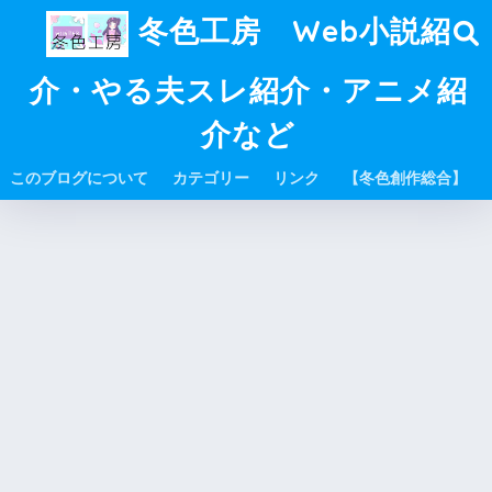
冬色工房 Web小説紹
介・やる夫スレ紹介・アニメ紹
介など
このブログについて
カテゴリー
リンク
【冬色創作総合】