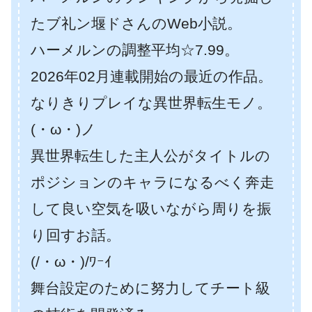
たブ礼ン堰ドさんのWeb小説。
ハーメルンの調整平均☆7.99。
2026年02月連載開始の最近の作品。
なりきりプレイな異世界転生モノ。
(・ω・)ノ
異世界転生した主人公がタイトルの
ポジションのキャラになるべく奔走
して良い空気を吸いながら周りを振
り回すお話。
(/・ω・)/ﾜｰｲ
舞台設定のために努力してチート級