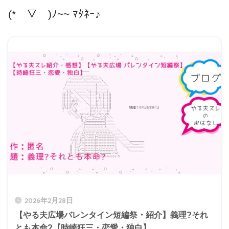
(*￣▽￣)ﾉ~~ ﾏﾀﾈｰ♪
2026年2月28日
【やる夫広場バレンタイン短編祭・紹介】義理?それ
とも本命?【時崎狂三・恋愛・独白】