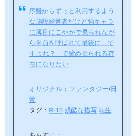
序盤からずっと利用するよう
な施設経営者だけど強キャラ
に薄目にこやかで見られなが
ら名前を呼ばれて最後に「で
すよね？」で締め括られる存
在になりたい
オリジナル
：
ファンタジー
/
日
常
タグ：
R-15
残酷な描写
転生
あらすじ：