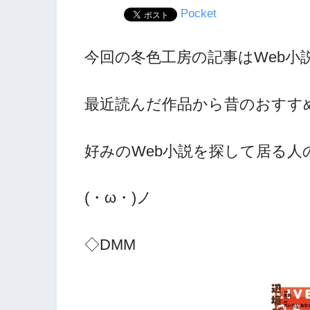
Pocket
今回の冬色工房の記事はWeb小
最近読んだ作品から昔のおすす
好みのWeb小説を探して居る
(・ω・)ノ
◇DMM