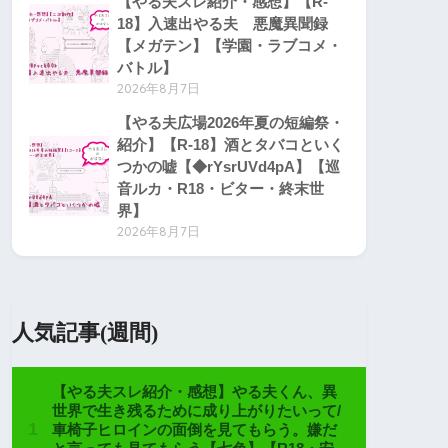
【やる夫スレ紹介・感想】【R-
18】入速出やる夫 悪魔異聞録
【メガテン】【学園・ラブコメ・
バトル】
2026年8月7日
【やる夫広場2026年夏の短編祭・
紹介】【R-18】酒とタバコといく
つかの嘘【◆rYsrUVd4pA】【巡
音ルカ・R18・ビター・終末世
界】
2026年8月7日
人気記事(週間)