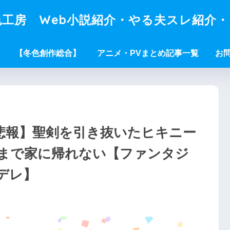
工房 Web小説紹介・やる夫スレ紹介
【冬色創作総合】
アニメ・PVまとめ記事一覧
お
【悲報】聖剣を引き抜いたヒキニー
まで家に帰れない【ファンタジ
デレ】