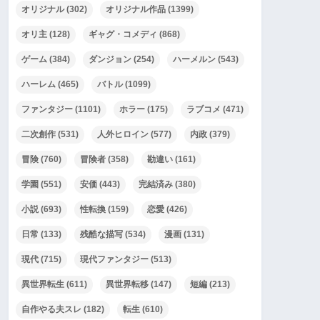
オリジナル
(302)
オリジナル作品
(1399)
オリ主
(128)
ギャグ・コメディ
(868)
ゲーム
(384)
ダンジョン
(254)
ハーメルン
(543)
ハーレム
(465)
バトル
(1099)
ファンタジー
(1101)
ホラー
(175)
ラブコメ
(471)
二次創作
(531)
人外ヒロイン
(577)
内政
(379)
冒険
(760)
冒険者
(358)
勘違い
(161)
学園
(551)
安価
(443)
完結済み
(380)
小説
(693)
性転換
(159)
恋愛
(426)
日常
(133)
残酷な描写
(534)
漫画
(131)
現代
(715)
現代ファンタジー
(513)
異世界転生
(611)
異世界転移
(147)
短編
(213)
自作やる夫スレ
(182)
転生
(610)