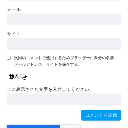
メール
サイト
次回のコメントで使用するためブラウザーに自分の名前、
メールアドレス、サイトを保存する。
上に表示された文字を入力してください。