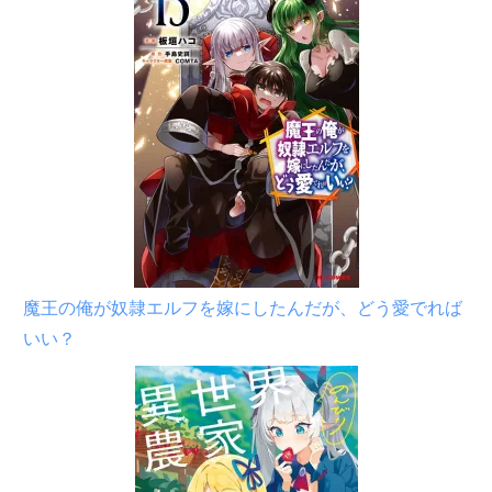
魔王の俺が奴隷エルフを嫁にしたんだが、どう愛でれば
いい？