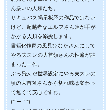
ん扱いの人類たち。
サキュバス掲示板系の作品ではない
けど、超越者なエルフさん達が手が
かかる人類を溺愛します。
書籍化作家の風見ひなたさんにして
やる夫スレの大首領さんの性癖が詰
まった一作。
ぶっ飛んだ世界設定にやる夫スレの
頃の大首領さんから切れ味は変わっ
て無くて安心ですわ。
(*´ー｀*)