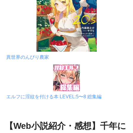
異世界のんびり農家
エルフに淫紋を付ける本 LEVEL:5〜8 総集編
【Web小説紹介・感想】千年に