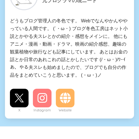
元プログラマの現ニート
どうもブログ管理人の冬色です。 Webでなんやかんやや
っている人間です。 (´・ω・) ブログ冬色工房はネット小
説とかやる夫スレとかの紹介・感想をメインに。 他にも
アニメ・漫画・動画・ドラマ。映画の紹介感想、趣味の
観葉植物や旅行なども記事にしています。 あとはお金の
話とか日常のあれこれの話とかしたいです (/・ω・)/ﾜｰｲ
あ、やる夫スレも始めましたので、ブログでも自分の作
品をまとめていこうと思います。 (・ω・)ノ
X
Instagram
Website