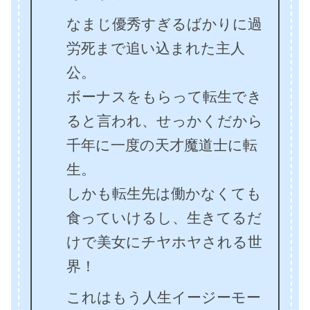
なまじ優秀すぎるばかりに過
労死まで追い込まれた主人
公。
ボーナスをもらって転生でき
ると言われ、せっかくだから
千年に一度の天才魔道士に転
生。
しかも転生先は働かなくても
食っていけるし、生きてるだ
けで美女にチヤホヤされる世
界！
これはもう人生イージーモー