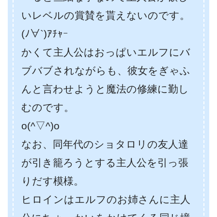
いレベルの賞賛を貰えないのです。
(ﾉ∀`)ｱﾁｬｰ
かくて主人公はおっぱいエルフにバ
ブバブされながらも、彼女をぎゃふ
んと言わせようと魔法の修練に勤し
むのです。
o(^▽^)o
なお、同年代のショタロリの友人達
が引き籠ろうとする主人公を引っ張
りだす模様。
ヒロインはエルフのお姉さんに主人