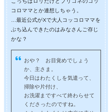
こっちはロリだけどプリコネのコッ
コロママとか連想しちゃう。
…最近公式がXで大人コッコロママを
ぶち込んできたのはみなさんご存じ
かな？
おや？ お目覚めでしょう
か、主さま。
今日はわたくしを気遣って、
掃除や片付け、
お洗濯まですべて終わらせて
くださったのですね。