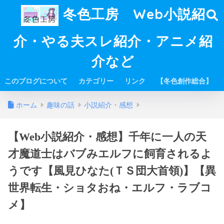
冬色工房 Web小説紹
介・やる夫スレ紹介・アニメ紹
介など
このブログについて
カテゴリー
リンク
【冬色創作総合】
ホーム
趣味の話
小説紹介・感想
【Web小説紹介・感想】千年に一人の天
才魔道士はバブみエルフに飼育されるよ
うです【風見ひなた(ＴＳ団大首領)】【異
世界転生・ショタおね・エルフ・ラブコ
メ】