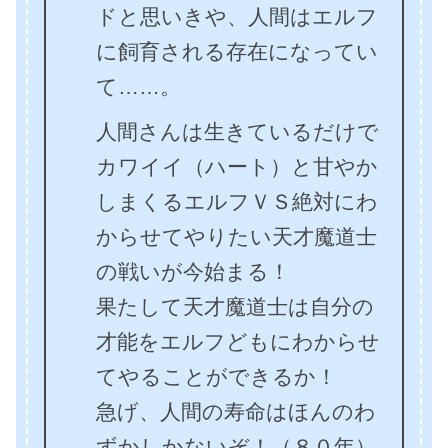
ドと思いきや、人間はエルフ
に飼育される存在になってい
て……。
人間さんは生きているだけで
カワイイ（ハート）と甘やか
しまくるエルフＶＳ絶対にわ
からせてやりたい天才魔道士
の戦いが今始まる！
果たして天才魔道士は自分の
才能をエルフどもにわからせ
てやることができるか！
急げ、人間の寿命はほんのわ
ずかしかないぞ！（８０年）