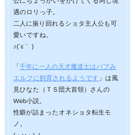
公にちょっかいをかけてくる同じ境
遇のロリっ子。
二人に振り回れるショタ主人公も可
愛いですね。
♪(´ε｀ )
「
千年に一人の天才魔道士はバブみ
エルフに飼育されるようです
」は風
見ひなた（ＴＳ団大首領）さんの
Web小説。
性癖が詰まったオネショタ転生モ
ノ。