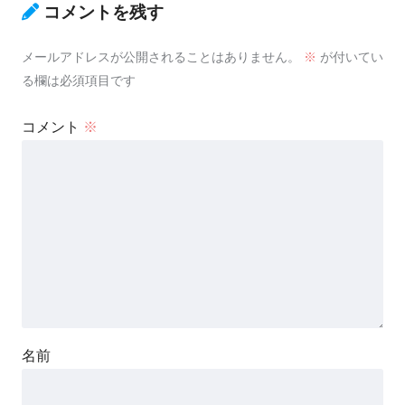
コメントを残す
メールアドレスが公開されることはありません。
※
が付いてい
る欄は必須項目です
コメント
※
名前