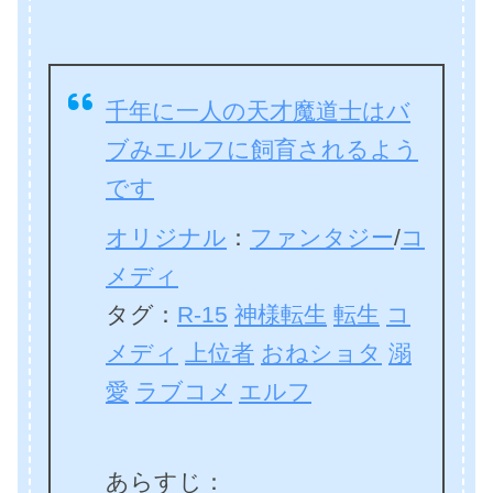
千年に一人の天才魔道士はバ
ブみエルフに飼育されるよう
です
オリジナル
：
ファンタジー
/
コ
メディ
タグ：
R-15
神様転生
転生
コ
メディ
上位者
おねショタ
溺
愛
ラブコメ
エルフ
あらすじ：