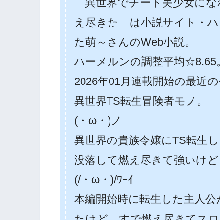
「異世界でチート美少女にな
え尽きた」は小説サイト・ハ
た萌～さんのWeb小説。
ハーメルンの調整平均☆8.65
2026年01月連載開始の最近
異世界TS転生冒険者モノ。
(・ω・)ノ
異世界の貴族令嬢にTS転生
没落して燃え尽きて強いけど
(/・ω・)/ﾜｰｲ
本編開始時に転生した主人公
たけど、すで燃え尽きてスロ