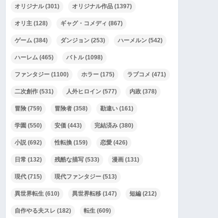
オリジナル
(301)
オリジナル作品
(1397)
オリ主
(128)
ギャグ・コメディ
(867)
ゲーム
(384)
ダンジョン
(253)
ハーメルン
(542)
ハーレム
(465)
バトル
(1098)
ファンタジー
(1100)
ホラー
(175)
ラブコメ
(471)
二次創作
(531)
人外ヒロイン
(577)
内政
(378)
冒険
(759)
冒険者
(358)
勘違い
(161)
学園
(550)
安価
(443)
完結済み
(380)
小説
(692)
性転換
(159)
恋愛
(426)
日常
(132)
残酷な描写
(533)
漫画
(131)
現代
(715)
現代ファンタジー
(513)
異世界転生
(610)
異世界転移
(147)
短編
(212)
自作やる夫スレ
(182)
転生
(609)