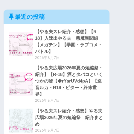
最近の投稿
【やる夫スレ紹介・感想】【R-
18】入速出やる夫 悪魔異聞録
【メガテン】【学園・ラブコメ・
バトル】
2026年8月7日
【やる夫広場2026年夏の短編祭・
紹介】【R-18】酒とタバコといく
つかの嘘【◆rYsrUVd4pA】【巡
音ルカ・R18・ビター・終末世
界】
2026年8月7日
【やる夫スレ紹介・感想】やる夫
広場2026年夏の短編祭 紹介まと
め
2026年8月7日