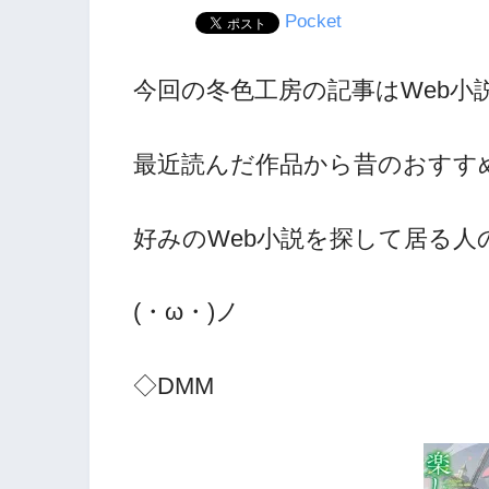
Pocket
今回の冬色工房の記事はWeb小
最近読んだ作品から昔のおすす
好みのWeb小説を探して居る
(・ω・)ノ
◇DMM