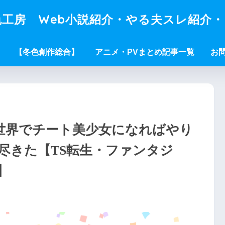
工房 Web小説紹介・やる夫スレ紹介
【冬色創作総合】
アニメ・PVまとめ記事一覧
お
異世界でチート美少女になればやり
尽きた【TS転生・ファンタジ
】