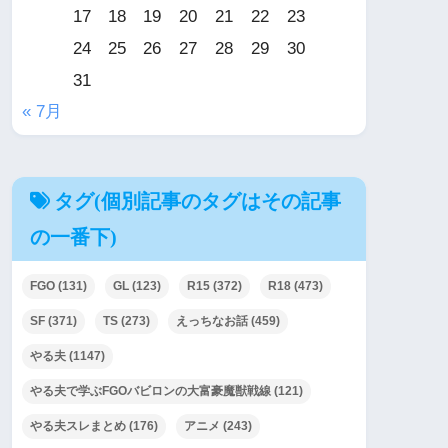
17
18
19
20
21
22
23
24
25
26
27
28
29
30
31
« 7月
タグ(個別記事のタグはその記事
の一番下)
FGO
(131)
GL
(123)
R15
(372)
R18
(473)
SF
(371)
TS
(273)
えっちなお話
(459)
やる夫
(1147)
やる夫で学ぶFGOバビロンの大富豪魔獣戦線
(121)
やる夫スレまとめ
(176)
アニメ
(243)