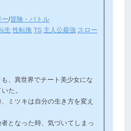
ジー
/
冒険・バトル
転生
性転換
TS
主人公最強
スロー
ても、異世界でチート美少女にな
ていた。
時、ミツキは自分の生き方を変え
険者となった時、気づいてしまっ