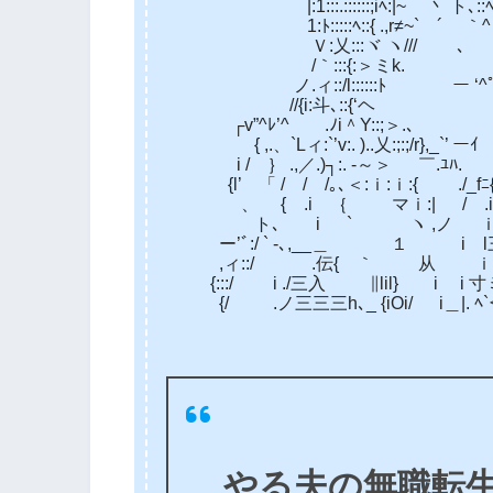
|:1:::.::::::;iﾍ:|~ 丶 ト､::ﾍ r≠≡ｰ}
1:ﾄ:::::ﾍ::{ .,r≠~` ´ ｀^ ///
Ｖ:乂:::ヾ ヽ/// ､ ,.∠ﾍ. 
/｀:::{:＞ミk. _, ＼ ヽ}
ノ.ィ::/l::::::ﾄ ー ‘^ﾟ´ ,〉
//{i:斗､::{‘ヘ ノ ∥:::
┌v”^ﾚ’^ .ﾉi＾Y::;＞.､ ． ´ ィ:
{ ,.、`Lィ:`’v:. )..乂:;:;/r},_`’ ーｲ 
i / ｝ .,／.)┐:. -～＞ ￣.ﾕﾊ. {liY
{l’ 「 / / /｡､＜:ｉ:ｉ:{ ./_fﾆ{i:
、 ゝ{ .i ｛ マｉ:| / .iV乂}
ト､ i ` ヽ ,ノ ｉ ﾔ三ｈ､
ー’ﾞ:/ ` -､,__＿ １ i l三三iYl
,ィ::/ .伝{ ｀ 从 ｉ ﾔ三ﾐ
{:::/ i ./三入 ∥lil} i i 
{/ .ノ三三三h､_ {iOi/ i＿
やる夫の無職転生