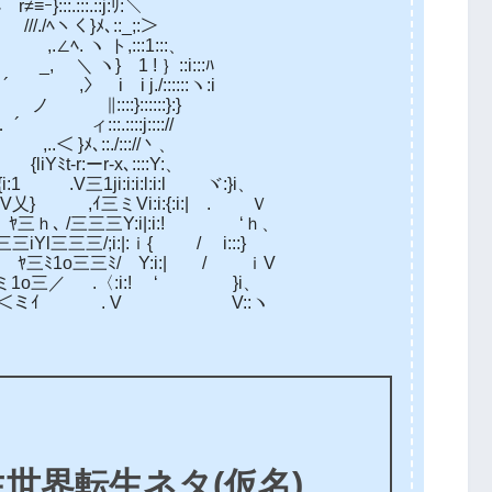
:::.:::.::j:ﾘ:＼
./ﾍヽく}ﾒ､::_;:＞
ヽ ト,:::1:::、
 1 ! ｝::i:::ﾊ
 i i j./::::::ヽ:i
:}::::::}:}
::.::::j:::://
,..＜ }ﾒ､::./::://丶、
ﾐt‐r:ーr-x､::::Y:、
1 .V三1ji:i:i:l:i:l ヾ:}i、
 ,ｲ三ミVi:i:{:i:| . Ｖ
 /三三三Y:i|:i:! ‘ｈ、
三三三/;i:|:ｉ{ / i:::}
1o三三ﾐ/ Y:i:| / ｉV
寸ミ1o三／ .〈:i:! ‘ }i、
|. ﾍ`＜ミｲ . V V::ヽ
世界転生ネタ(仮名)