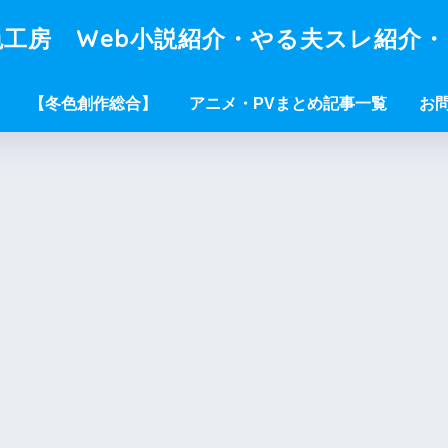
工房 Web小説紹介・やる夫スレ紹介
【冬色創作総合】
アニメ・PVまとめ記事一覧
お