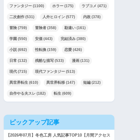
ファンタジー
(1100)
ホラー
(175)
ラブコメ
(471)
二次創作
(531)
人外ヒロイン
(577)
内政
(378)
冒険
(759)
冒険者
(358)
勘違い
(161)
学園
(550)
安価
(443)
完結済み
(380)
小説
(692)
性転換
(159)
恋愛
(426)
日常
(132)
残酷な描写
(533)
漫画
(131)
現代
(715)
現代ファンタジー
(513)
異世界転生
(610)
異世界転移
(147)
短編
(212)
自作やる夫スレ
(182)
転生
(609)
ピックアップ記事
【2026年07月】冬色工房 人気記事TOP10【月間アクセス