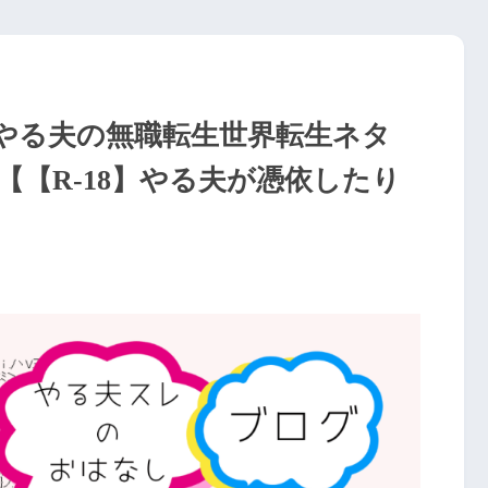
やる夫の無職転生世界転生ネタ
Eh】【【R-18】やる夫が憑依したり