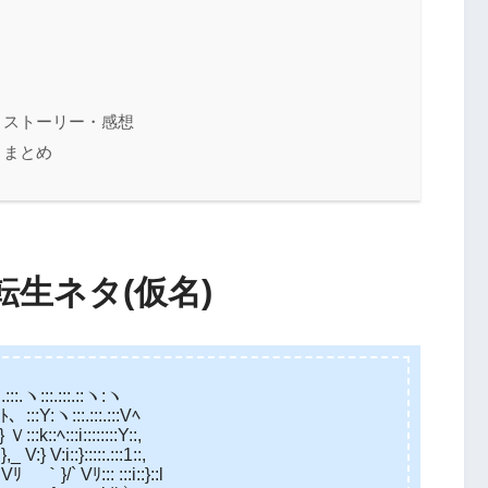
 ストーリー・感想
 まとめ
生ネタ(仮名)
.ヽ:::.:::.::ヽ:ヽ
:::Y:ヽ:::.:::.:::Vﾍ
::k::ﾍ:::i::::::::Y::,
} V:i::}:::::.:::1::,
}/` Vﾘ::: :::i::}::l