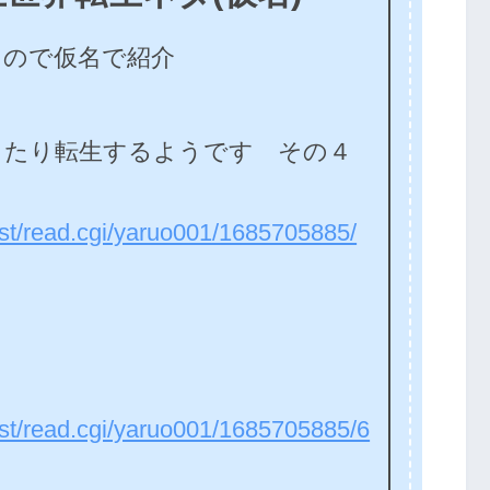
うので仮名で紹介
依したり転生するようです その４
test/read.cgi/yaruo001/1685705885/
test/read.cgi/yaruo001/1685705885/6