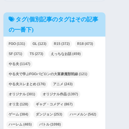
タグ(個別記事のタグはその記事
の一番下)
FGO
(131)
GL
(123)
R15
(372)
R18
(473)
SF
(371)
TS
(273)
えっちなお話
(459)
やる夫
(1147)
やる夫で学ぶFGOバビロンの大富豪魔獣戦線
(121)
やる夫スレまとめ
(176)
アニメ
(243)
オリジナル
(301)
オリジナル作品
(1397)
オリ主
(128)
ギャグ・コメディ
(867)
ゲーム
(384)
ダンジョン
(253)
ハーメルン
(542)
ハーレム
(465)
バトル
(1098)