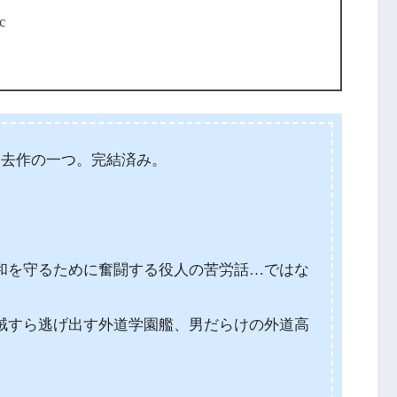
c
んの過去作の一つ。完結済み。
。
。
和を守るために奮闘する役人の苦労話…ではな
賊すら逃げ出す外道学園艦、男だらけの外道高