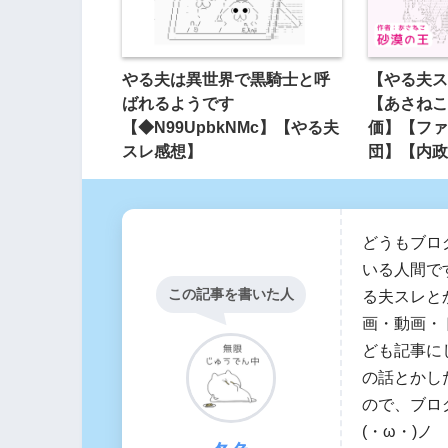
やる夫は異世界で黒騎士と呼
【やる夫ス
ばれるようです
【あさねこ
【◆N99UpbkNMc】【やる夫
価】【ファ
スレ感想】
団】【内政
どうもブロ
いる人間です
この記事を書いた人
る夫スレと
画・動画・
ども記事に
の話とかした
ので、ブロ
(・ω・)ノ