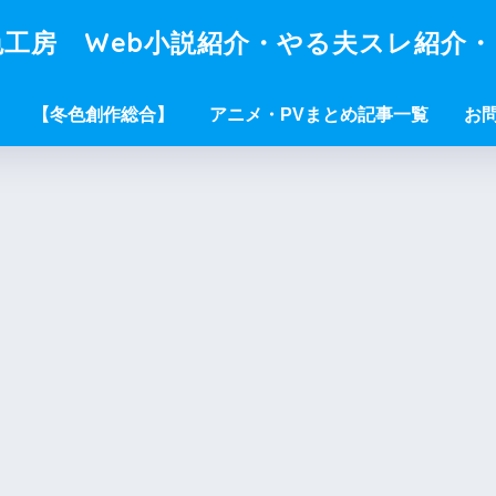
工房 Web小説紹介・やる夫スレ紹介
【冬色創作総合】
アニメ・PVまとめ記事一覧
お