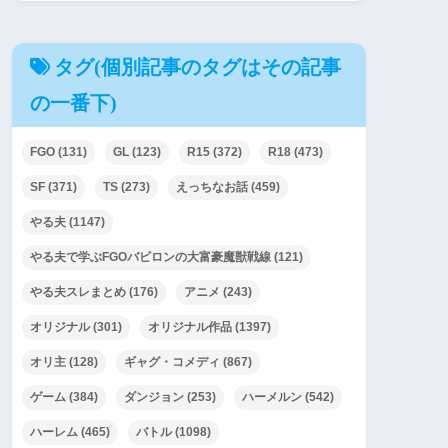
タグ(個別記事のタグはその記事
の一番下)
FGO
(131)
GL
(123)
R15
(372)
R18
(473)
SF
(371)
TS
(273)
えっちなお話
(459)
やる夫
(1147)
やる夫で学ぶFGOバビロンの大富豪魔獣戦線
(121)
やる夫スレまとめ
(176)
アニメ
(243)
オリジナル
(301)
オリジナル作品
(1397)
オリ主
(128)
ギャグ・コメディ
(867)
ゲーム
(384)
ダンジョン
(253)
ハーメルン
(542)
ハーレム
(465)
バトル
(1098)