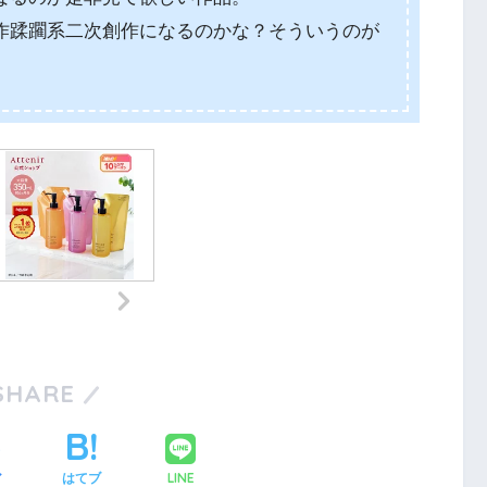
作蹂躙系二次創作になるのかな？そういうのが
。
SHARE
LINE
ア
はてブ