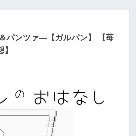
＆パンツァ―【ガルパン】 【苺
想】