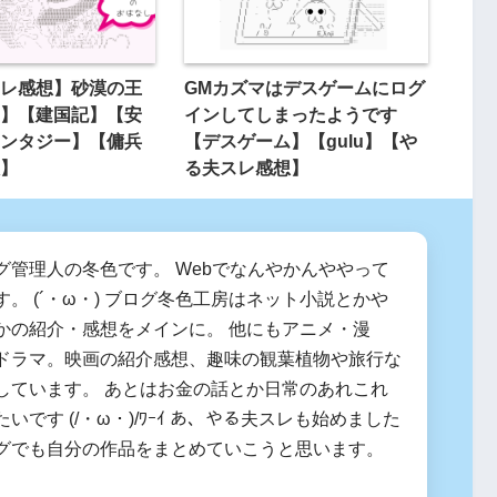
レ感想】砂漠の王
GMカズマはデスゲームにログ
】【建国記】【安
インしてしまったようです
ンタジー】【傭兵
【デスゲーム】【gulu】【や
】
る夫スレ感想】
グ管理人の冬色です。 Webでなんやかんややって
。 (´・ω・) ブログ冬色工房はネット小説とかや
かの紹介・感想をメインに。 他にもアニメ・漫
ドラマ。映画の紹介感想、趣味の観葉植物や旅行な
しています。 あとはお金の話とか日常のあれこれ
いです (/・ω・)/ﾜｰｲ あ、やる夫スレも始めました
グでも自分の作品をまとめていこうと思います。