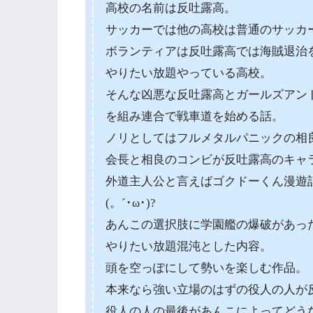
高校の名前は反吐露高。
サッカーでは他の高校は普通のサッカ
ボランティアは反吐露高では海賊退治
やりたい放題やっている高校。
そんな凶悪な反吐露高とガールズアン
を組み連合で戦車道を始める話。
ノリとしてはフルメタルパニックの相
会長と相良のコンビが反吐露高のキャ
外道主人公と言えばゴクドーくん漫遊
(。´･ω･)?
あんこの選択肢に学園艦の爆破があっ
やりたい放題混沌とした内容。
頭を空っぽにして勢いを楽しむ作品。
本来なら強い立場のはずの役人の人が
役人の人の最後があんこによってどう