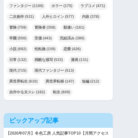
ファンタジー
(1100)
ホラー
(175)
ラブコメ
(471)
二次創作
(531)
人外ヒロイン
(577)
内政
(378)
冒険
(759)
冒険者
(358)
勘違い
(161)
学園
(550)
安価
(443)
完結済み
(380)
小説
(692)
性転換
(159)
恋愛
(426)
日常
(132)
残酷な描写
(533)
漫画
(131)
現代
(715)
現代ファンタジー
(513)
異世界転生
(610)
異世界転移
(147)
短編
(212)
自作やる夫スレ
(182)
転生
(609)
ピックアップ記事
【2026年07月】冬色工房 人気記事TOP10【月間アクセス