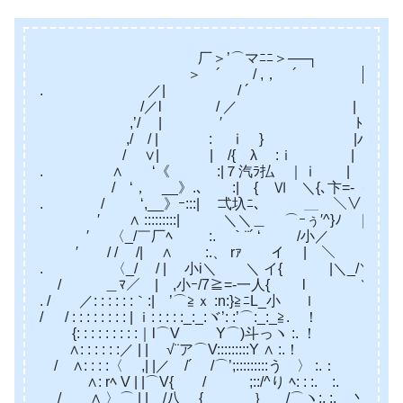
厂＞’⌒マﾆﾆ＞──┐
＞ ´ / ,， ´ ├ 、
. ／| / ´ | 八
/／l / ／ | ＼
,’/ | ′ ﾄ､ ヽ≧=
,/ / | : ⅰ } |ハ 
/ ∨| | /{ λ :ｉ | i .′
. ∧ ‘《 :|７汽ﾗ払 ｜ⅰ | ｜ ′ 
/ ‘， __》.､ :| { Ⅵ ＼{､卞=-｛ ,ｉ|
. / ‘,__》ｰ:::| 弌圦ﾆ、 ＿ ＼∨ | |
′ ∧ :::::::::| ＼＼＿ ⌒ｰぅ′^}ﾉ ｜ ﾄ
′ 〈_/￣厂ﾍ :. ｀¨´ ‘ /小／ ！ ！ 
′ / / /| ∧ :.、 rｧ イ | ＼ ‘， 
. 〈_/ / | 小i＼ ＼ イ{ |＼_/＼ 
/ ＿ﾏ／ | ,小ｰ/7≧=‐一人{ l ＼{⌒>､
. / ／: : : : : :｀:| ’⌒≧ｘ :n:}≧ﾆL_小 ｌ ｉ
/ / : : : : : : : : | ｉ: : : : :_:_:ヾ’: :’⌒:_:_≧. ！
{: : : : : : : : :｜l⌒V Y⌒)斗っヽ :. ！ /＼
∧: : : : : :／ | | √¨ア⌒V:::::::::Y ∧ :.！ /＼
/ ∧: : : :〈 ,| |／ /´ /⌒’;:::::::::う 
∧: rﾍ V | |⌒V{ / ;::/^り ﾍ: : :. :
/ ∧ 〉⌒ | | /八 { ｝ /⌒ヽ:. :.