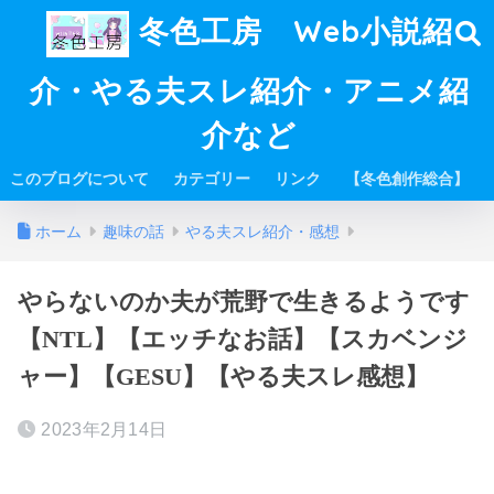
冬色工房 Web小説紹
介・やる夫スレ紹介・アニメ紹
介など
このブログについて
カテゴリー
リンク
【冬色創作総合】
ホーム
趣味の話
やる夫スレ紹介・感想
やらないのか夫が荒野で生きるようです
【NTL】【エッチなお話】【スカベンジ
ャー】【GESU】【やる夫スレ感想】
2023年2月14日