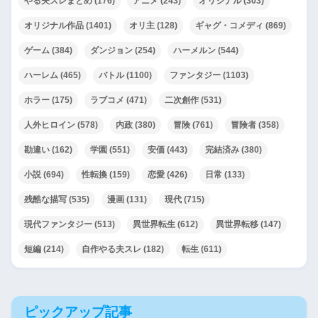
やる夫スレまとめ
(176)
アニメ
(243)
オリジナル
(303)
オリジナル作品
(1401)
オリ主
(128)
ギャグ・コメディ
(869)
ゲーム
(384)
ダンジョン
(254)
ハーメルン
(544)
ハーレム
(465)
バトル
(1100)
ファンタジー
(1103)
ホラー
(175)
ラブコメ
(471)
二次創作
(531)
人外ヒロイン
(578)
内政
(380)
冒険
(761)
冒険者
(358)
勘違い
(162)
学園
(551)
安価
(443)
完結済み
(380)
小説
(694)
性転換
(159)
恋愛
(426)
日常
(133)
残酷な描写
(535)
漫画
(131)
現代
(715)
現代ファンタジー
(513)
異世界転生
(612)
異世界転移
(147)
短編
(214)
自作やる夫スレ
(182)
転生
(611)
ピックアップ記事