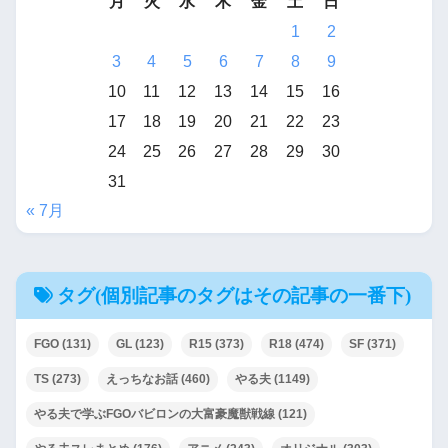
月
火
水
木
金
土
日
1
2
3
4
5
6
7
8
9
10
11
12
13
14
15
16
17
18
19
20
21
22
23
24
25
26
27
28
29
30
31
« 7月
タグ(個別記事のタグはその記事の一番下)
FGO
(131)
GL
(123)
R15
(373)
R18
(474)
SF
(371)
TS
(273)
えっちなお話
(460)
やる夫
(1149)
やる夫で学ぶFGOバビロンの大富豪魔獣戦線
(121)