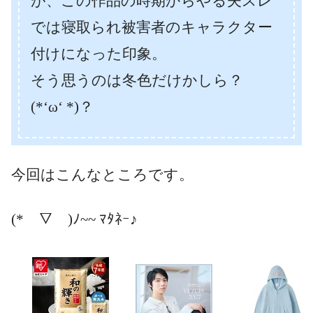
が、この作品の時期からやる夫スレ
では寝取られ被害者のキャラクター
付けになった印象。
そう思うのは冬色だけかしら？
(*‘ω‘ *)？
今回はこんなところです。
(*￣▽￣)ﾉ~~ ﾏﾀﾈｰ♪