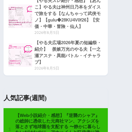
【やる夫スレ紹介・感想】【あん
こ】やる夫は神州日乃本をダイス
で旅をする【なんちゃって武侠モ
ノ】【gulu◆28KU4V0f26】【安
価・中華・冒険・仙人】
2026年8月5日
【やる夫広場2026年夏の短編祭・
紹介】 羨嫉万光のやる夫【一之
瀬アスナ・異能バトル・イチャラ
ブ】
2026年8月5日
人気記事(週間)