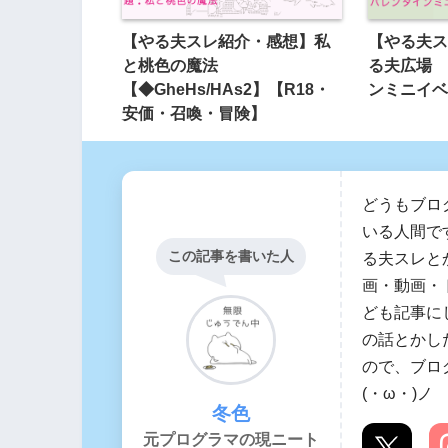
【やる夫スレ紹介・感想】私
【やる夫ス
と桃色の魔法
る夫広場 
【◆GheHs/HAs2】【R18・
ンミニイベ
安価・召喚・冒険】
どうもブロ
いる人間です
この記事を書いた人
る夫スレと
画・動画・
ども記事に
の話とかした
ので、ブロ
(・ω・)ノ
冬色
元プログラマの現ニート