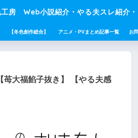
工房 Web小説紹介・やる夫スレ紹介
【冬色創作総合】
アニメ・PVまとめ記事一覧
お
【苺大福餡子抜き】 【やる夫感