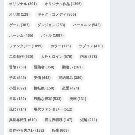
オリジナル
(301)
オリジナル作品
(1396)
オリ主
(128)
ギャグ・コメディ
(866)
ゲーム
(383)
ダンジョン
(253)
ハーメルン
(542)
ハーレム
(465)
バトル
(1097)
ファンタジー
(1099)
ホラー
(175)
ラブコメ
(470)
二次創作
(530)
人外ヒロイン
(576)
内政
(378)
冒険
(758)
冒険者
(358)
勘違い
(161)
学園
(549)
安価
(443)
完結済み
(380)
小説
(692)
性転換
(159)
恋愛
(424)
日常
(132)
残酷な描写
(533)
漫画
(131)
現代
(714)
現代ファンタジー
(512)
異世界転生
(610)
異世界転移
(147)
短編
(211)
自作やる夫スレ
(182)
転生
(609)