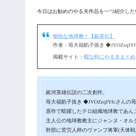
今日はお勧めのやる夫作品を一つ紹介した
愉快な地球教！【銀英伝】
作者：苺大福餡子抜き ◆JVOZzqIYf
掲載サイト：
暇な時にやる夫まとめ
銀河英雄伝説の二次創作。
苺大福餡子抜き ◆JVOZzqIYfcさ
原作で暗躍したテロ組織地球教であん
主人公の地球教教主にジャンヌ・オルタ(
幹部に苦労人枠のヴァンプ将軍(天体戦