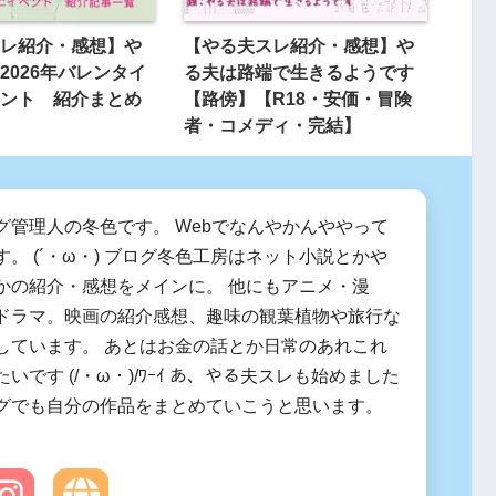
レ紹介・感想】や
【やる夫スレ紹介・感想】や
2026年バレンタイ
る夫は路端で生きるようです
ント 紹介まとめ
【路傍】【R18・安価・冒険
者・コメディ・完結】
グ管理人の冬色です。 Webでなんやかんややって
。 (´・ω・) ブログ冬色工房はネット小説とかや
かの紹介・感想をメインに。 他にもアニメ・漫
ドラマ。映画の紹介感想、趣味の観葉植物や旅行な
しています。 あとはお金の話とか日常のあれこれ
いです (/・ω・)/ﾜｰｲ あ、やる夫スレも始めました
グでも自分の作品をまとめていこうと思います。