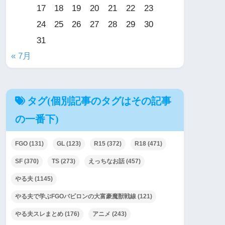
17
18
19
20
21
22
23
24
25
26
27
28
29
30
31
« 7月
タグ(個別記事のタグはその記事
の一番下)
FGO
(131)
GL
(123)
R15
(372)
R18
(471)
SF
(370)
TS
(273)
えっちなお話
(457)
やる夫
(1145)
やる夫で学ぶFGOバビロンの大富豪魔獣戦線
(121)
やる夫スレまとめ
(176)
アニメ
(243)