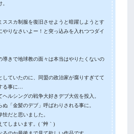
け。
ミススカ制服を復旧させようと暗躍しようとす
にやりなさいよー！と突っ込みを入れつつダイ
の導きで地球教の面々は本当はやりたくないの
としていたのに、同盟の政治家が腐りすぎてて
する事に…
てヘルシングの戦争大好きデブ大佐を投入。
らぬ「金髪のデブ」呼ばわりされる事に。
卑怯だと思いました。
しまいます。( ´艸｀)
なるのか最後まで見て欲しい作品です。