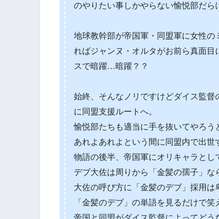
のやりたい事しかやらない愉悦部だら
地球教幹部が帝国軍・同盟軍に女性の
ればジャンヌ・オルタがお前ら真面目
スで暗躍…暗躍？？
始終、そんなノリですけどダイス監督
に同盟支援ルートへ。
愉悦部たちも適当に手を抜いてやろう
あれよあれよという間に同盟内で出世
物語の後半、帝国軍にオリキャラとし
デブ大佐は周りから「金髪の孺子」な
大佐の呼び方に「金髪のデブ」採用は
「金髪のデブ」の単語を見るだけで笑えて
帝国と同盟がダイス監督によってどう