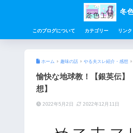
冬色
このブログについて
カテゴリー
リンク
ホーム
趣味の話
やる夫スレ紹介・感想
愉快な地球教！【銀英伝】
想】
2022年5月2日
2022年12月11日