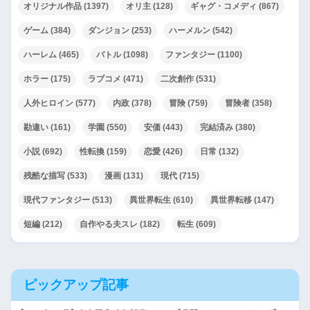
オリジナル作品
(1397)
オリ主
(128)
ギャグ・コメディ
(867)
ゲーム
(384)
ダンジョン
(253)
ハーメルン
(542)
ハーレム
(465)
バトル
(1098)
ファンタジー
(1100)
ホラー
(175)
ラブコメ
(471)
二次創作
(531)
人外ヒロイン
(577)
内政
(378)
冒険
(759)
冒険者
(358)
勘違い
(161)
学園
(550)
安価
(443)
完結済み
(380)
小説
(692)
性転換
(159)
恋愛
(426)
日常
(132)
残酷な描写
(533)
漫画
(131)
現代
(715)
現代ファンタジー
(513)
異世界転生
(610)
異世界転移
(147)
短編
(212)
自作やる夫スレ
(182)
転生
(609)
ピックアップ記事