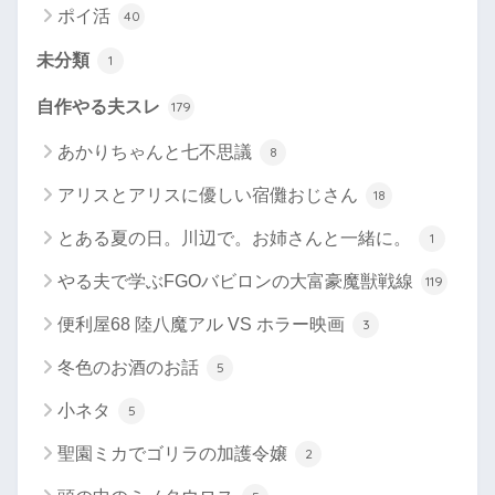
ポイ活
40
未分類
1
自作やる夫スレ
179
あかりちゃんと七不思議
8
アリスとアリスに優しい宿儺おじさん
18
とある夏の日。川辺で。お姉さんと一緒に。
1
やる夫で学ぶFGOバビロンの大富豪魔獣戦線
119
便利屋68 陸八魔アル VS ホラー映画
3
冬色のお酒のお話
5
小ネタ
5
聖園ミカでゴリラの加護令嬢
2