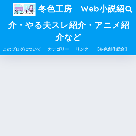
冬色工房 Web小説紹
介・やる夫スレ紹介・アニメ紹
介など
このブログについて
カテゴリー
リンク
【冬色創作総合】