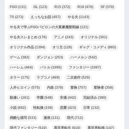
FGO
(131)
GL
(123)
R15
(372)
R18
(470)
SF
(370)
TS
(273)
えっちなお話
(457)
やる夫
(1143)
やる夫で学ぶFGOバビロンの大富豪魔獣戦線
(121)
やる夫スレまとめ
(176)
アニメ
(243)
オリジナル
(301)
オリジナル作品
(1394)
オリ主
(128)
ギャグ・コメディ
(865)
ゲーム
(382)
ダンジョン
(253)
ハーメルン
(542)
ハーレム
(464)
バトル
(1095)
ファンタジー
(1097)
ホラー
(175)
ラブコメ
(469)
二次創作
(529)
人外ヒロイン
(575)
内政
(378)
冒険
(757)
冒険者
(358)
勘違い
(161)
学園
(548)
安価
(442)
完結済み
(380)
小説
(692)
性転換
(159)
恋愛
(423)
日常
(132)
残酷な描写
(533)
漫画
(131)
現代
(712)
現代ファンタジー
(510)
異世界転生
(610)
異世界転移
(147)