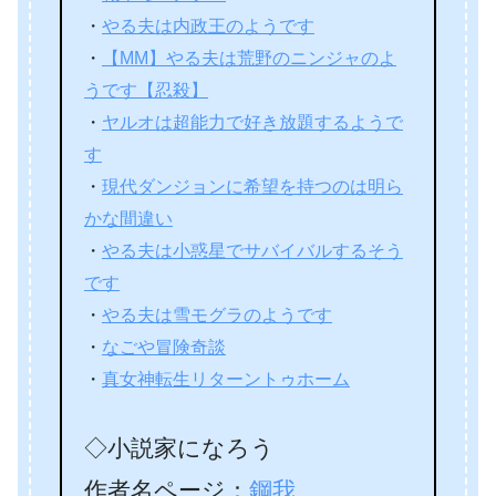
・
やる夫は内政王のようです
・
【MM】やる夫は荒野のニンジャのよ
うです【忍殺】
・
ヤルオは超能力で好き放題するようで
す
・
現代ダンジョンに希望を持つのは明ら
かな間違い
・
やる夫は小惑星でサバイバルするそう
です
・
やる夫は雪モグラのようです
・
なごや冒険奇談
・
真女神転生リターントゥホーム
◇小説家になろう
作者名ページ：
鋼我