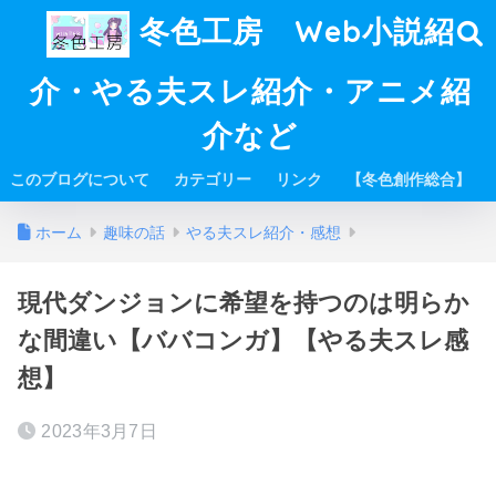
冬色工房 Web小説紹
介・やる夫スレ紹介・アニメ紹
介など
このブログについて
カテゴリー
リンク
【冬色創作総合】
ホーム
趣味の話
やる夫スレ紹介・感想
現代ダンジョンに希望を持つのは明らか
な間違い【ババコンガ】【やる夫スレ感
想】
2023年3月7日