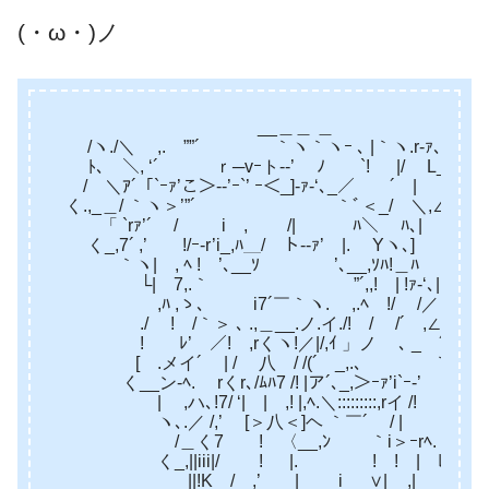
(・ω・)ノ
__＿＿ ＿
/ヽ./＼ ,. ””´ ｀ヽ｀ヽｰ ､ |｀ヽ.r-ｧ､
ﾄ､ ＼, ‘´ ｒ─vｰト-‐’ ﾉ `! |/ L_
/ ＼ｱ´「`ｰｧ’こ＞-‐’ｰ`’ ｰ＜_]‐ｧ-‘､_／ ´ |
く.,_＿/ ｀ヽ＞’”´ ｀ﾞ＜_/ ＼,∠,,＿
「 `rｧ’´ / i , /| ﾊ＼ ﾊ､|
く_,7´ ,’ !/ｰ-r’i_,ﾊ＿/ ト-‐ｧ’ |. Yヽ､] !
｀ヽ| , ﾍ ! ’､__ｿ ’､__,ｿﾊ!＿ﾊ ! 人
└| 7,.｀ ”´,,! | !ｧ-‘､|
,ﾊ ,ゝ、 i7´￣｀ヽ. ,.ﾍ !/ /／｀
./ ! /｀＞ ､ .,＿__.ノ.イ./! / /´ ,∠.._ y
! ﾚ’ ／! ,rくヽ!／|/,ｲ 」ノ ､ _ ´_＿ノ
[ゝ.メイ´ | / 八 / /(´ _,.､ ｀ヽ.
く__ン-ﾍ. rくr､/ﾑﾊ7 /! |ア´､_,＞ｰｧ’i`ｰ‐’
| ,ハ､!7/ ‘| | ,! |,ﾍ.＼:::::::::,rイ /!
ヽ､.／ /,’ [＞八＜]ヘ ｀￣´ / |
/＿く7 ! 〈__,ﾝ ｀i＞ｰrﾍ. !
く_,||iii|/ ! |. ! ! | ﾚ’
||!K / ,’ | i ∨|__,|