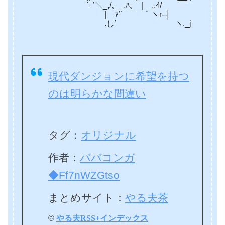
`ｰ’＼_,/､＿,ﾊ､＿|＿,.ｲ/
|ーｧ’´ ￣￣ ｀ヽr-┤
.し’ ヽ._j
現代ダンジョンに希望を持つ
のは明らかな間違い
タグ：
オリジナル
作者：
ババコンガ
◆Ff7nWZGtso
まとめサイト：
やる夫茶
©
やる夫RSS+インデックス