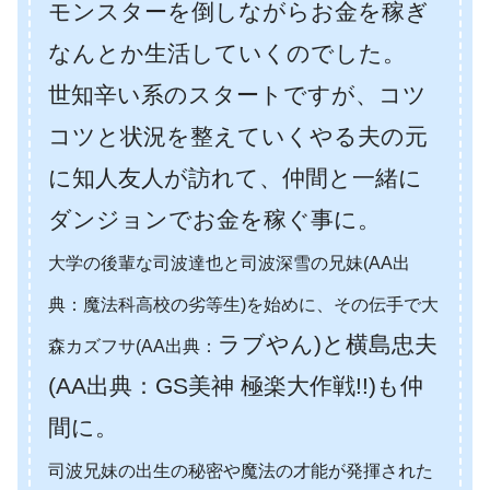
モンスターを倒しながらお金を稼ぎ
なんとか生活していくのでした。
世知辛い系のスタートですが、コツ
コツと状況を整えていくやる夫の元
に知人友人が訪れて、仲間と一緒に
ダンジョンでお金を稼ぐ事に。
大学の後輩な司波達也と
司波深雪の兄妹(AA出
典：魔法科高校の劣等生)を始めに、その伝手で
大
ラブやん)と横島忠夫
森カズフサ(AA出典：
(AA出典：GS美神 極楽大作戦!!)も仲
間に。
司波兄妹の出生の秘密や魔法の才能が発揮された