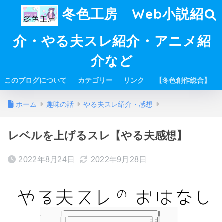
冬色工房 Web小説紹
介・やる夫スレ紹介・アニメ紹
介など
このブログについて
カテゴリー
リンク
【冬色創作総合】
ホーム
趣味の話
やる夫スレ紹介・感想
レベルを上げるスレ【やる夫感想】
2022年8月24日
2022年9月28日