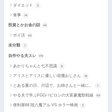
ダイエット
2
食事
14
投資とかお金の話
44
ポイ活
40
未分類
1
自作やる夫スレ
179
あかりちゃんと七不思議
8
アリスとアリスに優しい宿儺おじさん
18
とある夏の日。川辺で。お姉さんと一緒に。
1
やる夫で学ぶFGOバビロンの大富豪魔獣戦線
119
便利屋68 陸八魔アル VS ホラー映画
3