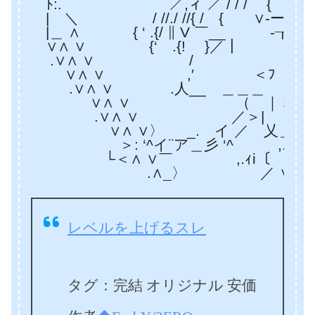
ﾄ:. ／,ィ ／ / / / { ヽ
| ＼ / //./ //{ / { ∨-ー- ∨
|＿ ∧ { ‘ .{/ ∥ V ￣__ -┰‐ミ
∨∧ ∨ {‘ .{! }／┃ .┃ .
.∨∧ ∨ / | |
∨∧ ∨ ,′ ＜ﾌ | }
.∨∧ ∨ .人__ ＿＿＿ イ| 
∨∧ ∨ （ ｜ミｚｚ彡ｲ}
.∨∧ ∨ ／＞| { /
∨∧ ∨〉 _. イ ／ 乂＿≧＝彳＿
＞: ‘^イ¨ア＿彡 ‘^ ,.ｨ
└＜∧ ∨￣ ,.ｨi〔 .／ ＼ 
.∧_〉 ／ ∨／ 
レベルを上げるスレ
タグ：完結 オリジナル 安価