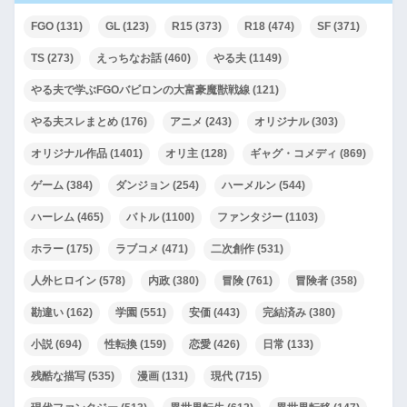
FGO
(131)
GL
(123)
R15
(373)
R18
(474)
SF
(371)
TS
(273)
えっちなお話
(460)
やる夫
(1149)
やる夫で学ぶFGOバビロンの大富豪魔獣戦線
(121)
やる夫スレまとめ
(176)
アニメ
(243)
オリジナル
(303)
オリジナル作品
(1401)
オリ主
(128)
ギャグ・コメディ
(869)
ゲーム
(384)
ダンジョン
(254)
ハーメルン
(544)
ハーレム
(465)
バトル
(1100)
ファンタジー
(1103)
ホラー
(175)
ラブコメ
(471)
二次創作
(531)
人外ヒロイン
(578)
内政
(380)
冒険
(761)
冒険者
(358)
勘違い
(162)
学園
(551)
安価
(443)
完結済み
(380)
小説
(694)
性転換
(159)
恋愛
(426)
日常
(133)
残酷な描写
(535)
漫画
(131)
現代
(715)