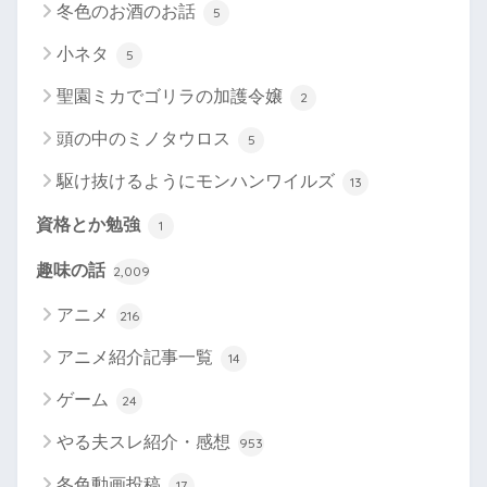
冬色のお酒のお話
5
小ネタ
5
聖園ミカでゴリラの加護令嬢
2
頭の中のミノタウロス
5
駆け抜けるようにモンハンワイルズ
13
資格とか勉強
1
趣味の話
2,009
アニメ
216
アニメ紹介記事一覧
14
ゲーム
24
やる夫スレ紹介・感想
953
冬色動画投稿
17