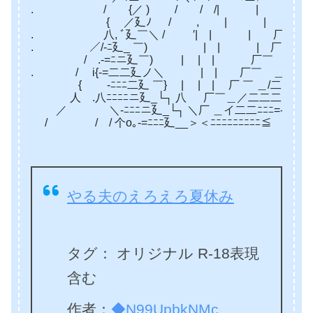
. / {／ ) / / /| | 厂￣ ﾉ
{ ／廴ﾉ / , | | 厂￣ ﾉﾆﾆ
. 八, ﾞ廴￣＼ / ′| | | 厂￣_ノ二ﾆ
. ／/‐ﾆ廴_ ￣) | | | 厂 _イ二
/ .‐=ﾆニ廴￣) | | | 厂￣ ノﾆﾆﾆﾆﾆﾆ
. / i{‐=二二廴ノ＼ | | 厂￣ ＿}ﾆﾆﾆﾆﾆニ
{ ‐ﾆﾆﾆ二廴 ￣} | | | 厂 ￣ ＿/二ニﾆﾆﾆ=
人 .八ﾆﾆﾆﾆニ廴_└┐ 八 厂￣＿／二二二ニ=‐ｲ
／ ＼‐ﾆﾆﾆニ廴_└┐ ＼厂 ＿イ二二ﾆﾆﾆ=‐イ.／ﾆ
/ / / 个o｡‐=ﾆﾆﾆ廴__＞＜ﾆﾆﾆﾆﾆﾆﾆﾆﾆ≦ 
やる夫のえろえろ夏休み
タグ： オリジナル R-18表現
含む
作者：
◆N99UpbkNMc