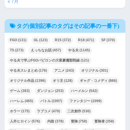
« 7月
タグ(個別記事のタグはその記事の一番下)
FGO
(131)
GL
(123)
R15
(372)
R18
(471)
SF
(370)
TS
(273)
えっちなお話
(457)
やる夫
(1145)
やる夫で学ぶFGOバビロンの大富豪魔獣戦線
(121)
やる夫スレまとめ
(176)
アニメ
(243)
オリジナル
(301)
オリジナル作品
(1396)
オリ主
(128)
ギャグ・コメディ
(866)
ゲーム
(383)
ダンジョン
(253)
ハーメルン
(542)
ハーレム
(465)
バトル
(1097)
ファンタジー
(1099)
ホラー
(175)
ラブコメ
(470)
二次創作
(530)
人外ヒロイン
(576)
内政
(378)
冒険
(758)
冒険者
(358)