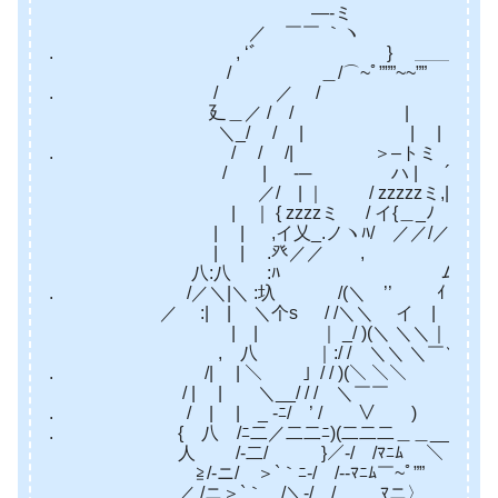
—-ミ
／ ￣￣ ｀ヽ
. , ‘ﾞ } ＿＿
/ ＿/⌒~ﾟ”””~~”” ｀丶､_
. / ／ / ＼ミﾆ
廴＿／ / / | 寸
＼_/ / | | | ｜ V__
. / / /| ＞–トミ | ∨
/ | -─ ハ | ´”‘ ＼
／/ | ｜ / zzzzzミ,| } 
| ｜ { zzzzミ / イ{＿_ﾉ ≫ 
| | ,イ乂_.ノヽﾊ/ ／／/／}
| | .癶／／ , / , ﾞ
八:八 :ﾊ ムイ |
. /／＼|＼ :圦 /(＼ ’’ ｲ 
／ :| | ＼个s / /＼＼ イ | 
| | ｜ _/ )(＼ ＼＼｜.
, 八 ｜:/ / ＼＼ ＼￣＼ /＼/
. /| | ＼ 」/ / )(＼ ＼＼ ＼/ 
/ | | ＼__/ / / ＼￣￣ ＼_ 
. / | | _ ‐ﾆ/ ’ / ∨￣￣) ∨
. { 八 /ﾆ二／二二ﾆ)(二二二＿＿___ ∨ |
人 /‐二/ }／-/ /ﾏﾆﾑ ＼ ヽ ∨|/
≧/‐ニ/ ＞`｀ﾆ-/ /-‐ﾏﾆﾑ￣~ﾟ”” 
／ /ニ＞`｀ /＼-/ / ﾏニ〉 厂) ＼