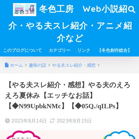
冬色工房 Web小説紹
介・やる夫スレ紹介・アニメ紹
介など
このブログについて
カテゴリー
リンク
【冬色創作総合】
ホーム
趣味の話
やる夫スレ紹介・感想
【やる夫スレ紹介・感想】やる夫のえろ
えろ夏休み【エッチなお話】
【◆N99UpbkNMc】【◆05Q./qILPs】
2023年8月14日
2023年8月15日