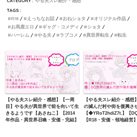
CATEGORY :
やる夫スレ紹介・感想
TAGS :
R18
えっちなお話
おねショタ
オリジナル作品
お馬鹿エロ
ギャグ・コメディ
ショタ
ハーレム
やる夫
ラブコメ
異世界転生
転生
【やる夫スレ紹介・感想】【一周
【やる夫スレ紹介・感想
目】やる夫が異世界で前を向いて生
の滅んだ村や街を復興さ
きるようです【あさねこ】【2014
【◆YRoT2hdiZ7t.】【D
年作品・異世界召喚・安価・完結】
【R18・安価・領地経営