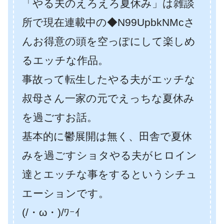
「やる夫のえろえろ夏休み」は雑談
所で現在連載中の◆N99UpbkNMcさ
んお得意の頭を空っぽにして楽しめ
るエッチな作品。
事故って転生したやる夫がエッチな
叔母さん一家の元でえっちな夏休み
を過ごすお話。
基本的に鬱展開は無く、田舎で夏休
みを過ごすショタやる夫がヒロイン
達とエッチな事をするというシチュ
エーションです。
(/・ω・)/ﾜｰｲ