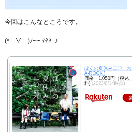
今回はこんなところです。
(*￣▽￣)ﾉ~~ ﾏﾀﾈｰ♪
ぼくの夏休み二〇一六 [ 
A-ROCK ]
価格：1,050円（税込
料)
(2023/8/14時点)