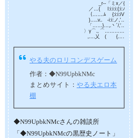
_r‐‐「ミx／{………………
／…{ l:i:i:i:{:i:ﾉ……………
｛…….ﾑ {:i:i:iVﾞ……………
}…..v..ゝ‐i:i:ノ,’………………
「……}…,.丶´/,′………………….／
〉γ⌒., ⌒……………………>´……
,….乂 ( {……………..>´…………
やる夫のロリコンデスゲーム
作者：◆N99UpbkNMc
まとめサイト：
やる夫エロ本
棚
◆N99UpbkNMcさんの雑談所
「◆N99UpbkNMcの黒歴史ノート」