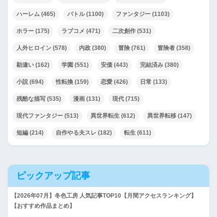
ハーレム
(465)
バトル
(1100)
ファンタジー
(1103)
ホラー
(175)
ラブコメ
(471)
二次創作
(531)
人外ヒロイン
(578)
内政
(380)
冒険
(761)
冒険者
(358)
勘違い
(162)
学園
(551)
安価
(443)
完結済み
(380)
小説
(694)
性転換
(159)
恋愛
(426)
日常
(133)
残酷な描写
(535)
漫画
(131)
現代
(715)
現代ファンタジー
(513)
異世界転生
(612)
異世界転移
(147)
短編
(214)
自作やる夫スレ
(182)
転生
(611)
ピックアップ記事
【2026年07月】冬色工房 人気記事TOP10【月間アクセスランキング】
【おすすめ作品まとめ】