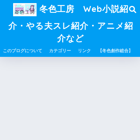
冬色工房 Web小説紹
介・やる夫スレ紹介・アニメ紹
介など
このブログについて
カテゴリー
リンク
【冬色創作総合】