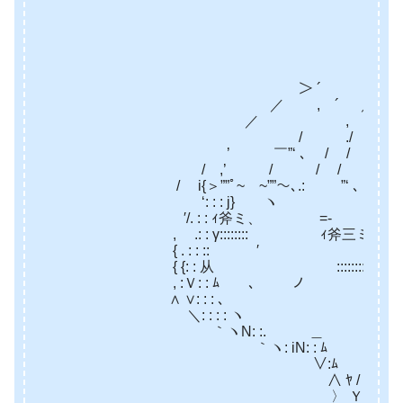
‐…‐ 
Ｙﾆﾆﾆﾆﾆﾆ
」ﾆﾆﾆﾆﾆﾆ
´ i ﾆﾆﾆﾆﾆﾆ
＞ ´ ﾆﾆﾆﾆﾆﾆﾆﾆ
／ , ´ ／ Ⅴﾆﾆﾆﾆﾆﾆﾆ
／ , .Ⅴﾆﾆﾆﾆﾆﾆﾆﾆ
/ ./ ∧ ﾆﾆﾆﾆﾆﾆﾆ
’ ￣”‘ ､ / / V/ ＼ﾆﾆﾆﾆﾆ
/ ,’ / / / V/ .i{´¨ ＜
/ i{＞””ﾟ~ ~””～､.: ￣”‘ ､ i{ 
‘: : : j} ヽ V/ `´ /
′/. : : ｨ斧ミ、 =‐ V/
, .: : γ:::::::: ｨ斧三ミx. V
{ . : : :: ′ ヾ .ｖ 
{ {: : 从 :::::::::: ,’
, :Ｖ: : ﾑ 、 ノ /
∧ ∨: : : 、 /
＼: : : :
｀ヽN: :.ゝ ＿ ｡s≦.’ 
｀ヽ: iN: : ﾑ イ /／
∨:ﾑ ／ ｨ〔…＞ 
∧ ﾔ / /……………
〉 Ｙ ｲ…………………