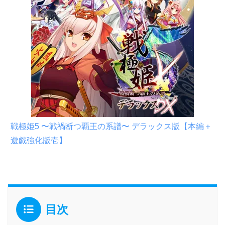
戦極姫5 〜戦禍断つ覇王の系譜〜 デラックス版【本編＋
遊戯強化版壱】
目次