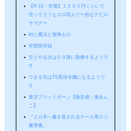
【R-18・安価】１５００円くらいで
売ってそうなエロ同人ゲー的なデビル
サマナー
剣と魔法と冒険もの
宵闇探求録
空とやる夫は０９課に勤務するようで
す
できる夫はTS悪役令嬢になるようで
す
東京ブラッドボーン【微安価・微あん
こ】
『エロ本へ書き直されるクール系ロリ
魔導書』