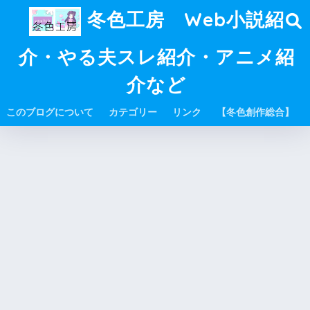
冬色工房 Web小説紹
介・やる夫スレ紹介・アニメ紹
介など
このブログについて
カテゴリー
リンク
【冬色創作総合】