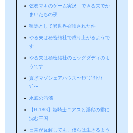
弦巻マキのゲーム実況 できる夫でか
まいたちの夜
種馬として異世界召喚された件
やる夫は秘密結社で成り上がるようで
す
やる夫は秘密結社のビッグダディのよ
うです
貢ぎマゾシェアハウス〜ﾓｳﾆｹﾞﾗﾚﾅｲ
ｿﾞ〜
水底の汚濁
【R-18G】姫騎士ニアスと淫獄の霧に
沈む王国
日常が瓦解しても、僕らは生きるよう