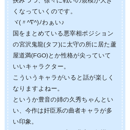
挟みつつ、徐々に戦いの規模が大き
くなっていくのです。
ヾ(〃^∇^)ﾉわぁい♪
国をまとめている悪宰相ポジション
の宮沢鬼龍(タフ)に
太守の所に居た蘆
屋道満(FGO)とか性格が尖っていて
いいキャラクター。
こういうキャラがいると話が楽しく
なりますよねー。
というか豊音の姉の久秀ちゃんとい
い、今作は奸臣系の曲者キャラが多
い印象。