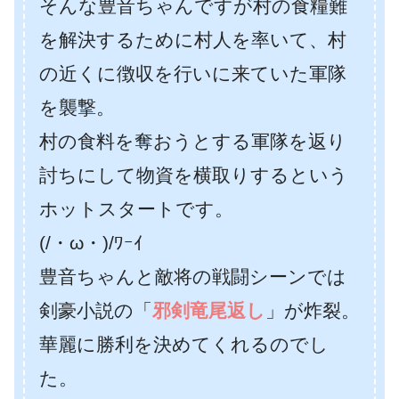
そんな豊音ちゃんですが村の食糧難
を解決するために村人を率いて、村
の近くに徴収を行いに来ていた軍隊
を襲撃。
村の食料を奪おうとする軍隊を返り
討ちにして物資を横取りするという
ホットスタートです。
(/・ω・)/ﾜｰｲ
豊音ちゃんと敵将の戦闘シーンでは
剣豪小説の「
邪剣竜尾返し
」が炸裂。
華麗に勝利を決めてくれるのでし
た。