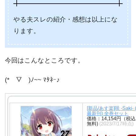
やる夫スレの紹介・感想は以上にな
ります。
今回はこんなところです。
(*￣▽￣)ﾉ~~ ﾏﾀﾈｰ♪
[新品/あす楽]咲 -Saki- 
最新刊) 全巻セット
価格：14,154円（税
無料)
(2023/7/17時点)