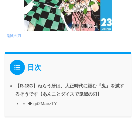
鬼滅の刃
目次
【R-18G】ねらう牙は、大正時代に潜む『鬼』を滅す
るそうです【あんことダイスで鬼滅の刃】
◆.gd2MaezTY