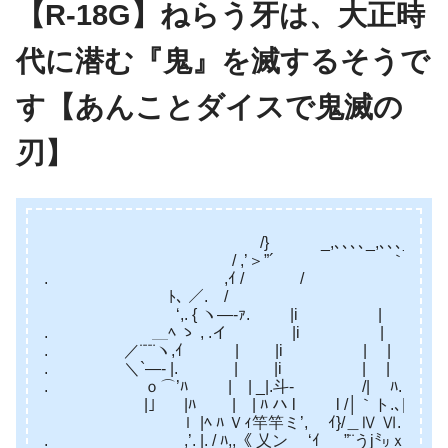
【R-18G】ねらう牙は、大正時
代に潜む『鬼』を滅するそうで
す【あんことダイスで鬼滅の
刃】
/} _,､､､､_,､､､_ 
/ ,’＞”´ ｀’＜. |
. ,ｲ / / ‘, 
ﾄ､ ／. / ‘,
‘,. { ヽ―‐ｧ. |i | ､,,_ﾍ 
. ＿ﾍ ゝ , .イ |i | | 乂￣
. ／¨¨¨ヽ,ｲ | |i | | ｀¨
. ＼`―‐ |. | |i | | 
. ｏ⌒’ﾊ | | _|.斗- /| ﾊ. | 〉 
|」 |ﾊ | | ﾊ ハ l l /│｀ト.､| ﾊ 
ｌ |ﾍ ﾊ Ｖｨ竿竿ミ’, ｲ}/＿Ⅳ Ⅵ. ﾊl｣
. ,’. |. / ﾊ,,《 乂ン ‘ｲ ”¨うj㍉ｘ| ハﾊ/. 