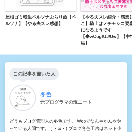
屋根ゴミ転生ペルソナぶらり旅【ペ
【やる夫スレ紹介・感想
ルソナ】【やる夫スレ感想】
こ】騎士はメチャシコ要
になるようです
【◆wCogfUJ/Uw】【
結】
この記事を書いた人
冬色
元プログラマの現ニート
どうもブログ管理人の冬色です。 Webでなんやかんやや
っている人間です。 (´・ω・) ブログ冬色工房はネット小