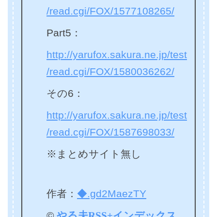
/read.cgi/FOX/1577108265/
Part5：
http://yarufox.sakura.ne.jp/test
/read.cgi/FOX/1580036262/
その6：
http://yarufox.sakura.ne.jp/test
/read.cgi/FOX/1587698033/
※まとめサイト無し
作者：
◆.gd2MaezTY
©
やる夫RSS+インデックス