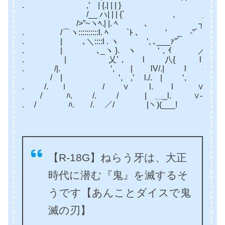
. ,’ | {.| | | }ゝ ゞ‐’〃ﾊ}. | 
/__ ハ| | | {` , ＿_/} ‘, .|＿|
/>”~ヽﾍ.| |. ﾍ ､ ゝ┐∨/.／､|.
. /⌒ヽ::::::::::l. ﾍ `ﾄ ､ ‘ _ ‐”´ V /:::::::
. | ゝ ､＼::::l . ヽ ‘, ､___ｧ”´ ／ /::::::::::
. | ゝ､_ヽ }. ヽ ‘，ｲ ／ { l:::::::::
. | 乂’， l 八{ l { l::::／ 
. /|. ‘, | lV/.| l { l’
/ | ‘, ,′ l./. | ‘, ゝｲ
. /. ｌ / ∨ l. l ∨ﾊ /
/ ﾊ. /. / | ＿_l. ∨-､/ | 
. / ﾊ. /. ／/ |ヽ)(___! ヽ ヽ
【R-18G】ねらう牙は、大正
時代に潜む『鬼』を滅するそ
うです【あんことダイスで鬼
滅の刃】