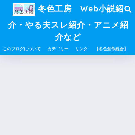
冬色工房 Web小説紹
介・やる夫スレ紹介・アニメ紹
介など
このブログについて
カテゴリー
リンク
【冬色創作総合】