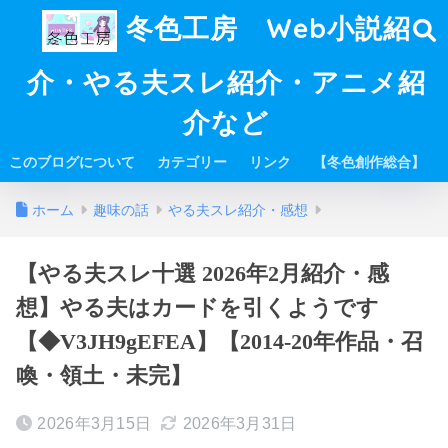
冬色工房 Web小説紹
介・やる夫スレ紹介・アニメ紹
介など
このブログについて
カテゴリー
リンク
【冬色創作総合】
ホーム
趣味の話
やる夫スレ紹介・感想
【やる夫スレ十選 2026年2月紹介・感
想】やる夫はカードを引くようです
【◆V3JH9gEFEA】【2014-20年作品・召
喚・領土・未完】
2026年3月15日
2026年3月31日