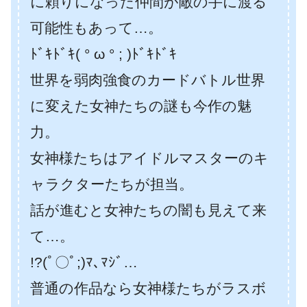
に頼りになった仲間が敵の手に渡る
可能性もあって…。
ﾄﾞｷﾄﾞｷ( ° ω ° ; )ﾄﾞｷﾄﾞｷ
世界を弱肉強食のカードバトル世界
に変えた女神たちの謎も今作の魅
力。
女神様たちはアイドルマスターのキ
ャラクターたちが担当。
話が進むと女神たちの闇も見えて来
て…。
!?(ﾟ〇ﾟ;)ﾏ､ﾏｼﾞ…
普通の作品なら女神様たちがラスボ