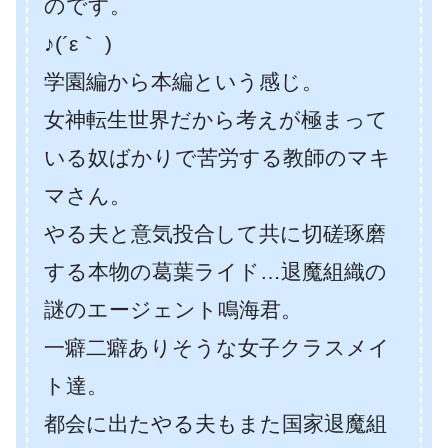
のです。
♪(´ε｀ )
学園編から本編という感じ。
女神転生世界だから考えが極まって
いる奴ばかりで苦労する教師のマキ
マさん。
やる夫と意気投合して共に切磋琢磨
する本物の葛葉ライド…退魔組織の
謎のエージェント鳴海君。
一癖二癖ありそうな女子クラスメイ
ト達。
都会に出たやる夫もまた国家退魔組