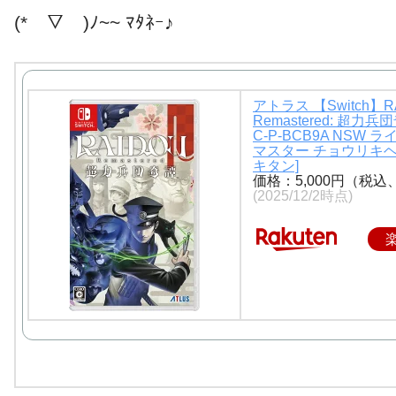
(*￣▽￣)ﾉ~~ ﾏﾀﾈｰ♪
アトラス 【Switch】R
Remastered: 超力兵団
C-P-BCB9A NSW ラ
マスター チョウリキ
キタン]
価格：5,000円（税込
(2025/12/2時点)