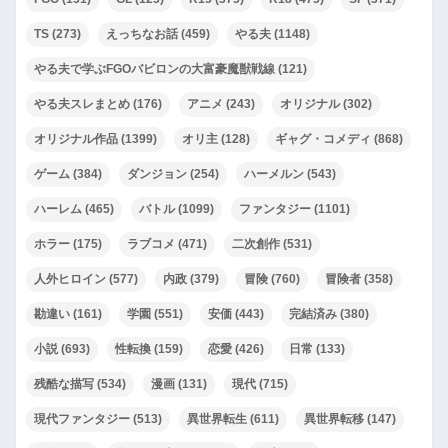
TS
(273)
えっちなお話
(459)
やる夫
(1148)
やる夫で学ぶFGOバビロンの大富豪魔獣戦線
(121)
やる夫スレまとめ
(176)
アニメ
(243)
オリジナル
(302)
オリジナル作品
(1399)
オリ主
(128)
ギャグ・コメディ
(868)
ゲーム
(384)
ダンジョン
(254)
ハーメルン
(543)
ハーレム
(465)
バトル
(1099)
ファンタジー
(1101)
ホラー
(175)
ラブコメ
(471)
二次創作
(531)
人外ヒロイン
(577)
内政
(379)
冒険
(760)
冒険者
(358)
勘違い
(161)
学園
(551)
安価
(443)
完結済み
(380)
小説
(693)
性転換
(159)
恋愛
(426)
日常
(133)
残酷な描写
(534)
漫画
(131)
現代
(715)
現代ファンタジー
(513)
異世界転生
(611)
異世界転移
(147)