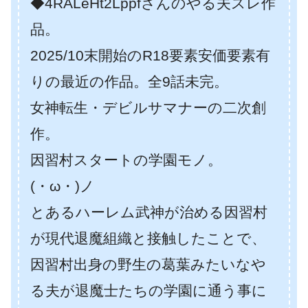
◆4RALeHt2Lppfさんのやる夫スレ作
品。
2025/10末開始のR18要素安価要素有
りの最近の作品。全9話未完。
女神転生・デビルサマナーの二次創
作。
因習村スタートの学園モノ。
(・ω・)ノ
とあるハーレム武神が治める因習村
が現代退魔組織と接触したことで、
因習村出身の野生の葛葉みたいなや
る夫が退魔士たちの学園に通う事に