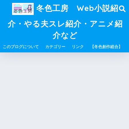
冬色工房 Web小説紹
介・やる夫スレ紹介・アニメ紹
介など
このブログについて
カテゴリー
リンク
【冬色創作総合】