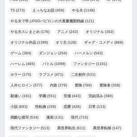
TS
(273)
えっちなお話
(459)
やる夫
(1148)
やる夫で学ぶFGOバビロンの大富豪魔獣戦線
(121)
やる夫スレまとめ
(176)
アニメ
(243)
オリジナル
(302)
オリジナル作品
(1399)
オリ主
(128)
ギャグ・コメディ
(868)
ゲーム
(384)
ダンジョン
(254)
ハーメルン
(543)
ハーレム
(465)
バトル
(1099)
ファンタジー
(1101)
ホラー
(175)
ラブコメ
(471)
二次創作
(531)
人外ヒロイン
(577)
内政
(379)
冒険
(760)
冒険者
(358)
勘違い
(161)
学園
(551)
安価
(443)
完結済み
(380)
小説
(693)
性転換
(159)
恋愛
(426)
日常
(133)
残酷な描写
(534)
漫画
(131)
現代
(715)
現代ファンタジー
(513)
異世界転生
(611)
異世界転移
(147)