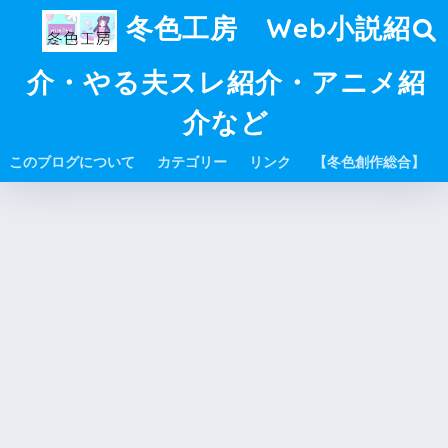
冬色工房 Web小説紹
介・やる夫スレ紹介・アニメ紹
介など
このブログについて
カテゴリー
リンク
【冬色創作総合】