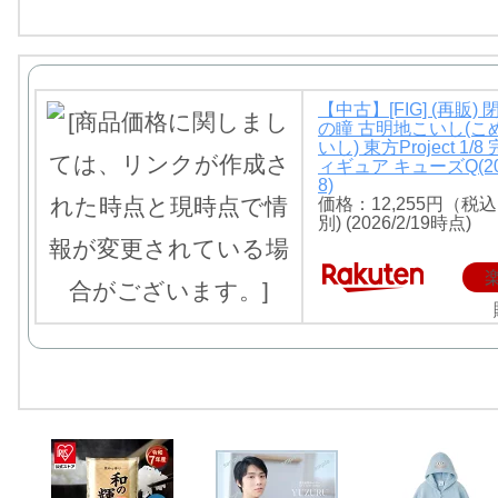
【中古】[FIG] (再販)
の瞳 古明地こいし(こ
いし) 東方Project 1/
ィギュア キューズQ(20
8)
価格：12,255円（税
別) (2026/2/19時点)