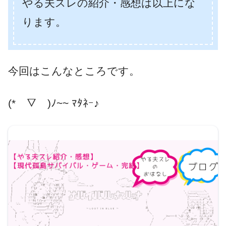
やる夫スレの紹介・感想は以上にな
ります。
今回はこんなところです。
(*￣▽￣)ﾉ~~ ﾏﾀﾈｰ♪