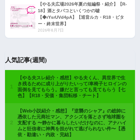
【やる夫広場2026年夏の短編祭・紹介】【R-
18】酒とタバコといくつかの嘘
【◆rYsrUVd4pA】【巡音ルカ・R18・ビタ
ー・終末世界】
2026年8月7日
人気記事(週間)