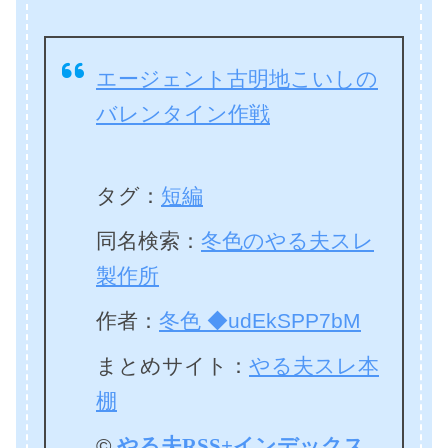
エージェント古明地こいしの
バレンタイン作戦
タグ：
短編
同名検索：
冬色のやる夫スレ
製作所
作者：
冬色 ◆udEkSPP7bM
まとめサイト：
やる夫スレ本
棚
©
やる夫RSS+インデックス