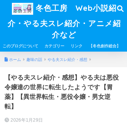
冬色工房 Web小説紹
介・やる夫スレ紹介・アニメ紹
介など
このブログについて
カテゴリー
リンク
【冬色創作総合】
ホーム
趣味の話
やる夫スレ紹介・感想
【やる夫スレ紹介・感想】やる夫は悪役
令嬢達の世界に転生したようです【胃
薬】【異世界転生・悪役令嬢・男女逆
転】
2026年1月29日