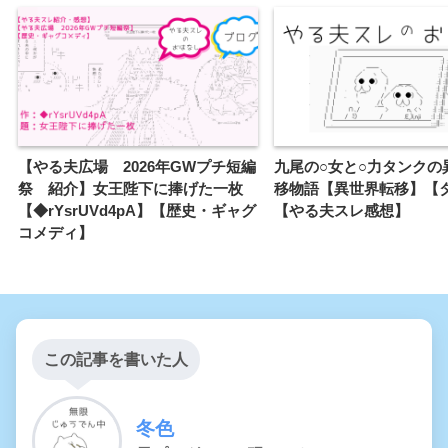
☆凜男友達シリーズ二次創作
☆凜冒険者シリーズ二次創作
【やる夫広場 2026年GWプチ短編
九尾の○女と○力タンクの
祭 紹介】女王陛下に捧げた一枚
移物語【異世界転移】【
【◆rYsrUVd4pA】【歴史・ギャグ
【やる夫スレ感想】
コメディ】
この記事を書いた人
冬色