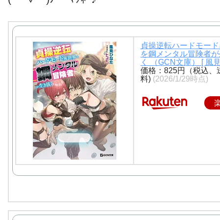
貞操逆転ハードモード
を鋼メンタル冒険者が
く （GCN文庫） [ 風
価格：825円（税込、
料)
(2026/1/29時点)