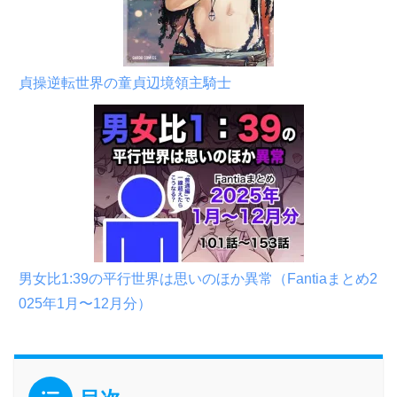
貞操逆転世界の童貞辺境領主騎士
男女比1:39の平行世界は思いのほか異常（Fantiaまとめ2
025年1月〜12月分）