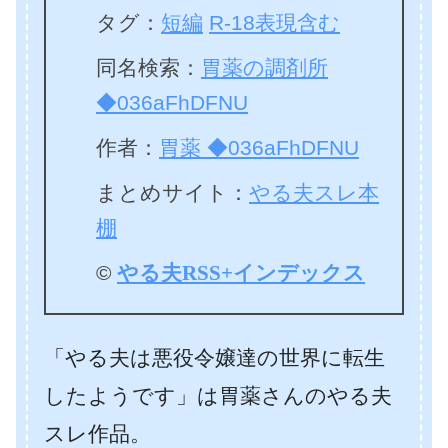
タグ：
短編
R-18表現含む
同名検索：
胃薬の調剤所
◆036aFhDFNU
作者：
胃薬 ◆036aFhDFNU
まとめサイト：
やる夫スレ本
棚
©
やる夫RSS+インデックス
「やる夫は悪役令嬢達の世界に転生
したようです」は胃薬さんのやる夫
スレ作品。