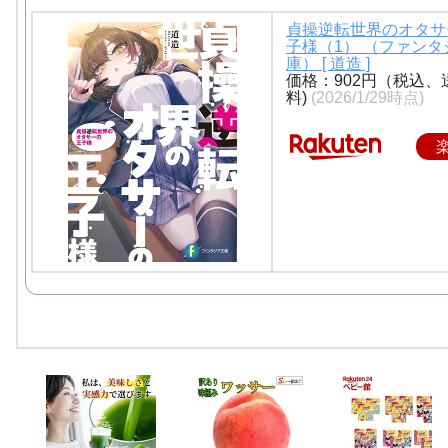
貞操逆転世界のオタサ
子様（1） （ファンタ
庫） [ 道造 ]
価格：902円（税込、
料)
(2026/1/29時点)
◆PxpsTgDRu.★