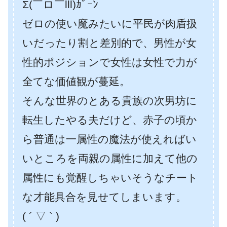
Σ(￣ロ￣lll)ｶﾞｰﾝ
ゼロの使い魔みたいに平民が肉盾扱
いだったり割と差別的で、男性が女
性的ポジションで女性は女性で力が
全てな価値観が蔓延。
そんな世界のとある貴族の次男坊に
転生したやる夫だけど、赤子の頃か
ら普通は一属性の魔法が使えればい
いところを両親の属性に加えて他の
属性にも覚醒しちゃいそうなチート
な才能具合を見せてしまいます。
( ´ ▽ ` )