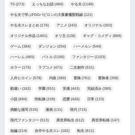
TS
(273)
えっちなお話
(460)
やる夫
(1149)
やる夫で学ぶFGOバビロンの大富豪魔獣戦線
(121)
やる夫スレまとめ
(176)
アニメ
(243)
オリジナル
(303)
オリジナル作品
(1401)
オリ主
(128)
ギャグ・コメディ
(869)
ゲーム
(384)
ダンジョン
(254)
ハーメルン
(544)
ハーレム
(465)
バトル
(1100)
ファンタジー
(1103)
ホラー
(175)
ラブコメ
(471)
二次創作
(531)
人外ヒロイン
(578)
内政
(380)
冒険
(761)
冒険者
(358)
勘違い
(162)
学園
(551)
安価
(443)
完結済み
(380)
小説
(694)
性転換
(159)
恋愛
(426)
日常
(133)
残酷な描写
(535)
漫画
(131)
現代
(715)
現代ファンタジー
(513)
異世界転生
(612)
異世界転移
(147)
短編
(214)
自作やる夫スレ
(182)
転生
(611)