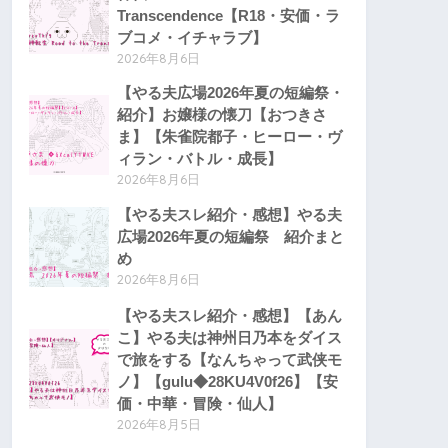
Transcendence【R18・安価・ラ
ブコメ・イチャラブ】
2026年8月6日
【やる夫広場2026年夏の短編祭・
紹介】お嬢様の懐刀【おつきさ
ま】【朱雀院都子・ヒーロー・ヴ
ィラン・バトル・成長】
2026年8月6日
【やる夫スレ紹介・感想】やる夫
広場2026年夏の短編祭 紹介まと
め
2026年8月6日
【やる夫スレ紹介・感想】【あん
こ】やる夫は神州日乃本をダイス
で旅をする【なんちゃって武侠モ
ノ】【gulu◆28KU4V0f26】【安
価・中華・冒険・仙人】
2026年8月5日