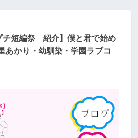
Wプチ短編祭 紹介】僕と君で始め
星あかり・幼馴染・学園ラブコ