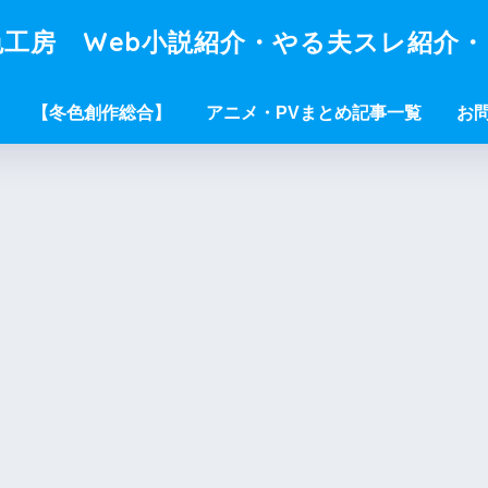
工房 Web小説紹介・やる夫スレ紹介
【冬色創作総合】
アニメ・PVまとめ記事一覧
お