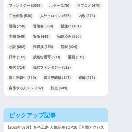
ファンタジー
(1099)
ホラー
(175)
ラブコメ
(470)
二次創作
(530)
人外ヒロイン
(576)
内政
(378)
冒険
(758)
冒険者
(358)
勘違い
(161)
学園
(549)
安価
(443)
完結済み
(380)
小説
(692)
性転換
(159)
恋愛
(424)
日常
(132)
残酷な描写
(533)
漫画
(131)
現代
(714)
現代ファンタジー
(512)
異世界転生
(610)
異世界転移
(147)
短編
(211)
自作やる夫スレ
(182)
転生
(609)
ピックアップ記事
【2026年07月】冬色工房 人気記事TOP10【月間アクセス