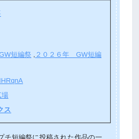
事
GW短編祭
,
２０２６年 GW短編
HRqnA
広場
クス
Wプチ短編祭に投稿された作品の一