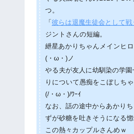
つ。
「
彼らは退魔生徒会として戦
ジントさんの短編。
紲星あかりちゃんメインヒロ
(・ω・)ノ
やる夫が友人に幼馴染の学園
りについて愚痴をこぼしちゃ
(/・ω・)/ﾜｰｲ
なお、話の途中からあかりち
ずが砂糖を吐きそうになる惚
この熱々カップルさんめｗ