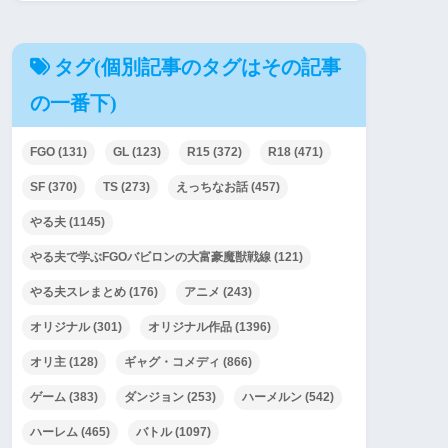
タグ(個別記事のタグはその記事
の一番下)
FGO
(131)
GL
(123)
R15
(372)
R18
(471)
SF
(370)
TS
(273)
えっちなお話
(457)
やる夫
(1145)
やる夫で学ぶFGOバビロンの大富豪魔獣戦線
(121)
やる夫スレまとめ
(176)
アニメ
(243)
オリジナル
(301)
オリジナル作品
(1396)
オリ主
(128)
ギャグ・コメディ
(866)
ゲーム
(383)
ダンジョン
(253)
ハーメルン
(542)
ハーレム
(465)
バトル
(1097)