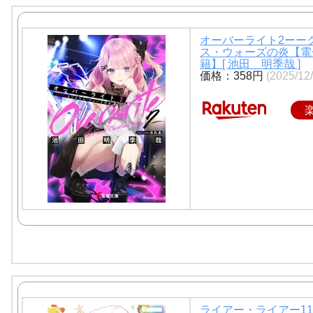
オーバーライト2ーー
ス・ウォーズの炎【電
籍】[ 池田 明季哉 ]
価格：358円
(2025/1
ライアー・ライアー11