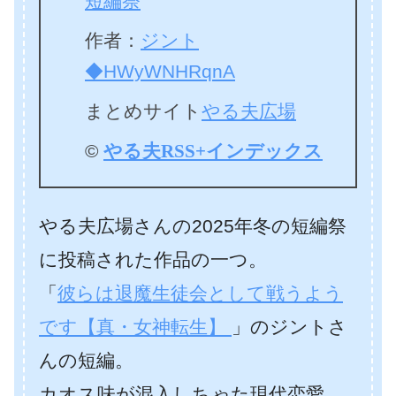
短編祭
作者：
ジント
◆HWyWNHRqnA
まとめサイト
やる夫広場
©
やる夫RSS+インデックス
やる夫広場さんの2025年冬の短編祭
に投稿された作品の一つ。
「
彼らは退魔生徒会として戦うよう
です【真・女神転生】
」のジントさ
んの短編。
カオス味が混入しちゃた現代恋愛