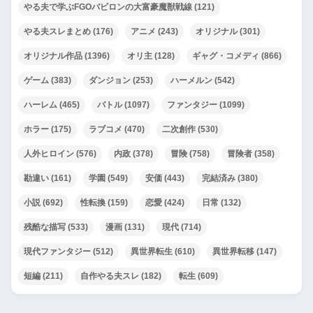
やる夫で学ぶFGOバビロンの大富豪魔獣戦線
(121)
やる夫スレまとめ
(176)
アニメ
(243)
オリジナル
(301)
オリジナル作品
(1396)
オリ主
(128)
ギャグ・コメディ
(866)
ゲーム
(383)
ダンジョン
(253)
ハーメルン
(542)
ハーレム
(465)
バトル
(1097)
ファンタジー
(1099)
ホラー
(175)
ラブコメ
(470)
二次創作
(530)
人外ヒロイン
(576)
内政
(378)
冒険
(758)
冒険者
(358)
勘違い
(161)
学園
(549)
安価
(443)
完結済み
(380)
小説
(692)
性転換
(159)
恋愛
(424)
日常
(132)
残酷な描写
(533)
漫画
(131)
現代
(714)
現代ファンタジー
(512)
異世界転生
(610)
異世界転移
(147)
短編
(211)
自作やる夫スレ
(182)
転生
(609)