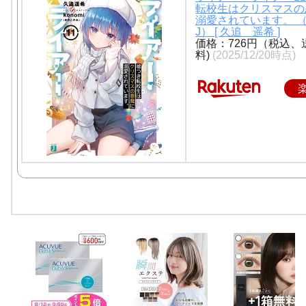
転校生はクリスマスの
溺愛されています。 （
J） [ 久追 遥希 ]
価格：726円（税込、
料)
(2025/12/20時点)