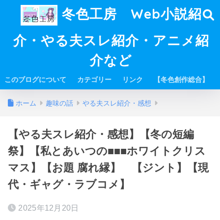
冬色工房 Web小説紹
介・やる夫スレ紹介・アニメ紹
介など
このブログについて
カテゴリー
リンク
【冬色創作総合】
ホーム
趣味の話
やる夫スレ紹介・感想
【やる夫スレ紹介・感想】【冬の短編
祭】【私とあいつの■■■ホワイトクリス
マス】【お題 腐れ縁】 【ジント】【現
代・ギャグ・ラブコメ】
2025年12月20日