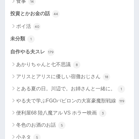
食事
14
投資とかお金の話
44
ポイ活
40
未分類
1
自作やる夫スレ
179
あかりちゃんと七不思議
8
アリスとアリスに優しい宿儺おじさん
18
とある夏の日。川辺で。お姉さんと一緒に。
1
やる夫で学ぶFGOバビロンの大富豪魔獣戦線
119
便利屋68 陸八魔アル VS ホラー映画
3
冬色のお酒のお話
5
小ネタ
5