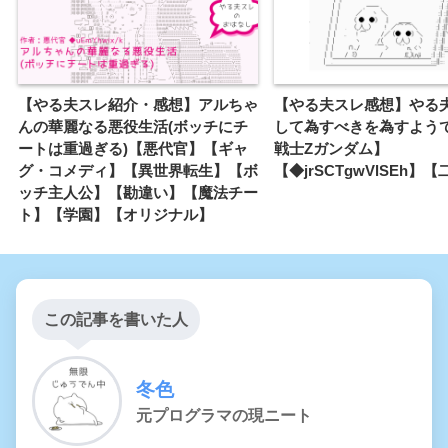
【やる夫スレ紹介・感想】アルちゃ
【やる夫スレ感想】やる
んの華麗なる悪役生活(ボッチにチ
して為すべきを為すよう
ートは重過ぎる)【悪代官】【ギャ
戦士Ζガンダム】
グ・コメディ】【異世界転生】【ボ
【◆jrSCTgwVlSEh】
ッチ主人公】【勘違い】【魔法チー
ト】【学園】【オリジナル】
この記事を書いた人
冬色
元プログラマの現ニート