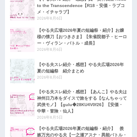
to the Transcendence【R18・安価・ラブコ
メ・イチャラブ】
2026年8月6日
【やる夫広場2026年夏の短編祭・紹介】お嬢
様の懐刀【おつきさま】【朱雀院都子・ヒーロ
ー・ヴィラン・バトル・成長】
2026年8月6日
【やる夫スレ紹介・感想】やる夫広場2026年
夏の短編祭 紹介まとめ
2026年8月6日
【やる夫スレ紹介・感想】【あんこ】やる夫は
神州日乃本をダイスで旅をする【なんちゃって
武侠モノ】【gulu◆28KU4V0f26】【安価・
中華・冒険・仙人】
2026年8月5日
【やる夫広場2026年夏の短編祭・紹介】 羨
嫉万光のやる夫【一之瀬アスナ・異能バトル・