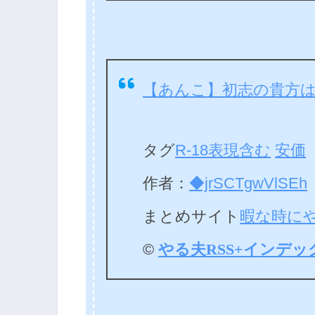
【あんこ】初志の貴方
タグ
R-18表現含む
安価
作者：
◆jrSCTgwVlSEh
まとめサイト
暇な時に
©
やる夫RSS+インデッ