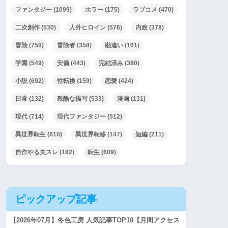
ファンタジー
(1099)
ホラー
(175)
ラブコメ
(470)
二次創作
(530)
人外ヒロイン
(576)
内政
(378)
冒険
(758)
冒険者
(358)
勘違い
(161)
学園
(549)
安価
(443)
完結済み
(380)
小説
(692)
性転換
(159)
恋愛
(424)
日常
(132)
残酷な描写
(533)
漫画
(131)
現代
(714)
現代ファンタジー
(512)
異世界転生
(610)
異世界転移
(147)
短編
(211)
自作やる夫スレ
(182)
転生
(609)
ピックアップ記事
【2026年07月】冬色工房 人気記事TOP10【月間アクセス