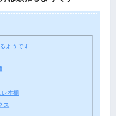
張るようです
価
スレ本棚
クス