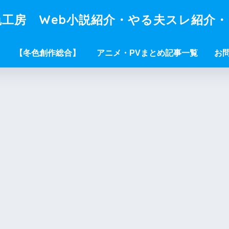
工房 Web小説紹介・やる夫スレ紹介
【冬色創作総合】
アニメ・PVまとめ記事一覧
お