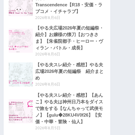
Transcendence【R18・安価・ラ
ブコメ・イチャラブ】
2026年8月6日
【やる夫広場2026年夏の短編祭・
紹介】お嬢様の懐刀【おつきさ
ま】【朱雀院都子・ヒーロー・ヴ
ィラン・バトル・成長】
2026年8月6日
【やる夫スレ紹介・感想】やる夫
広場2026年夏の短編祭 紹介まと
め
2026年8月6日
【やる夫スレ紹介・感想】【あん
こ】やる夫は神州日乃本をダイス
で旅をする【なんちゃって武侠モ
ノ】【gulu◆28KU4V0f26】【安
価・中華・冒険・仙人】
2026年8月5日