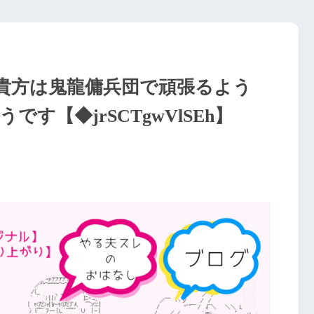
貴方は鬼龍傭兵団で頑張るよう
す【◆jrSCTgwVlSEh】