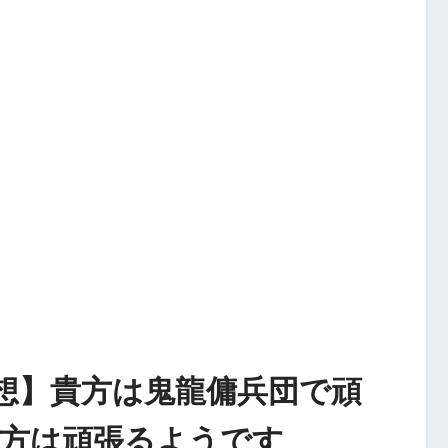
想】貴方は鬼龍傭兵団で頑
貴方は頑張るようです