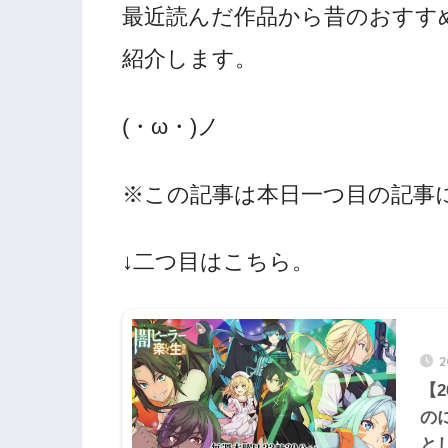
最近読んだ作品から昔のおすす
紹介します。
(・ω・)ノ
※この記事は本日一つ目の記事
↓二つ目はこちら。
【
の
と