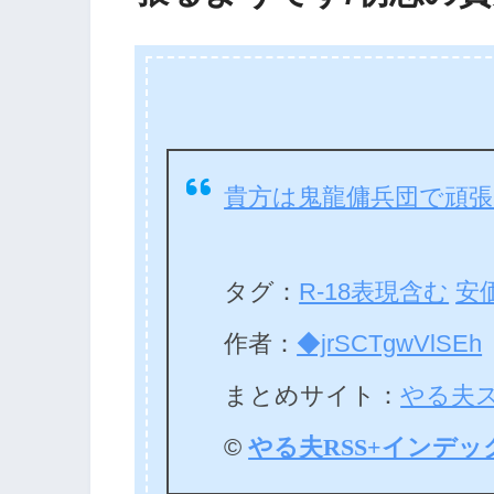
貴方は鬼龍傭兵団で頑
タグ：
R-18表現含む
安
作者：
◆jrSCTgwVlSEh
まとめサイト：
やる夫
©
やる夫RSS+インデッ