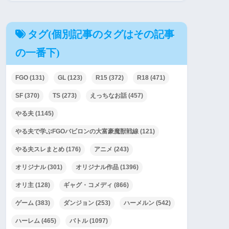
タグ(個別記事のタグはその記事
の一番下)
FGO
(131)
GL
(123)
R15
(372)
R18
(471)
SF
(370)
TS
(273)
えっちなお話
(457)
やる夫
(1145)
やる夫で学ぶFGOバビロンの大富豪魔獣戦線
(121)
やる夫スレまとめ
(176)
アニメ
(243)
オリジナル
(301)
オリジナル作品
(1396)
オリ主
(128)
ギャグ・コメディ
(866)
ゲーム
(383)
ダンジョン
(253)
ハーメルン
(542)
ハーレム
(465)
バトル
(1097)