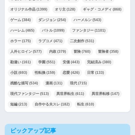
オリジナル作品
(1399)
オリ主
(128)
ギャグ・コメディ
(868)
ゲーム
(384)
ダンジョン
(254)
ハーメルン
(543)
ハーレム
(465)
バトル
(1099)
ファンタジー
(1101)
ホラー
(175)
ラブコメ
(471)
二次創作
(531)
人外ヒロイン
(577)
内政
(379)
冒険
(760)
冒険者
(358)
勘違い
(161)
学園
(551)
安価
(443)
完結済み
(380)
小説
(693)
性転換
(159)
恋愛
(426)
日常
(133)
残酷な描写
(534)
漫画
(131)
現代
(715)
現代ファンタジー
(513)
異世界転生
(611)
異世界転移
(147)
短編
(213)
自作やる夫スレ
(182)
転生
(610)
ピックアップ記事