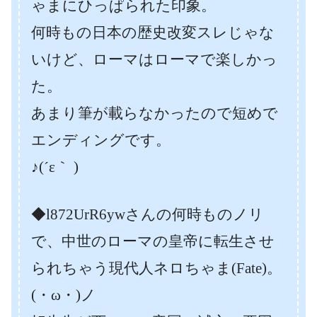
ゃまにひっぱられた印象。
何時もの日本の歴史改変スレじゃな
いけど、ローマはローマで楽しかっ
た。
あまり筆が載らなかったので短めで
エンディングです。
♪(´ε｀ )
◆l872UrR6ywさんの何時ものノリ
で、中世のローマの皇帝に転生させ
られちゃう現代人ネロちゃま(Fate)。
(・ω・)ノ