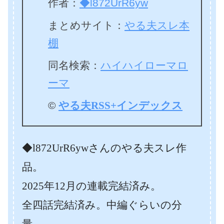
作者：
◆l872UrR6yw
まとめサイト：
やる夫スレ本
棚
同名検索：
ハイハイローマロ
ーマ
©
やる夫RSS+インデックス
◆l872UrR6ywさんのやる夫スレ作
品。
2025年12月の連載完結済み。
全四話完結済み。中編ぐらいの分
量。