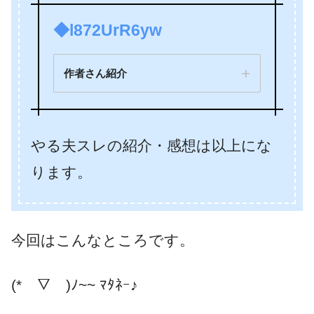
◆l872UrR6yw
作者さん紹介
やる夫スレの紹介・感想は以上にな
ります。
魔術師を作ろう！
英雄を作ろ
今回はこんなところです。
う！
(*￣▽￣)ﾉ~~ ﾏﾀﾈｰ♪
御柱神によるファンタジー