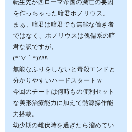
転生先が西ローマ帝国の滅亡の要因
を作っちゃった暗君ホノリウス。
まぁ、暗君は暗君でも無能な働き者
ではなく、ホノリウスは傀儡系の暗
君な訳ですが。
(*´∇｀*)ｱﾊﾊ
無能なふりをしないと毒殺エンドと
分かりやすいハードスタートｗ
今回のチートは何時もの便利セット
な美形治療能力に加えて熱源操作能
力搭載。
幼少期の雌伏時を過ぎたら溜めてい