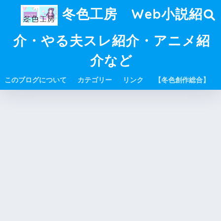
冬色工房 Web小説紹
介・やる夫スレ紹介・アニメ紹
介など
このブログについて
カテゴリー
リンク
【冬色創作総合】