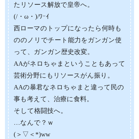
たリソース解放で皇帝へ。
(/・ω・)/ﾜｰｲ
西ローマのトップになったら何時も
ののノリでチート能力をガンガン使
って、ガンガン歴史改変。
AAがネロちゃまということもあって
芸術分野にもリソースがん振り。
AAの暴君なネロちゃまと違って民の
事も考えて、治療に食料。
そして格闘技へ。
…なんで？ｗ
(＞▽＜*)ww