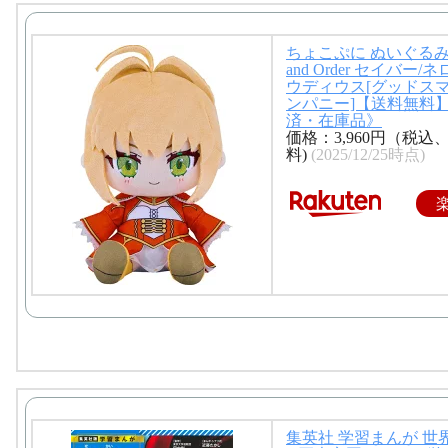
世界転生
安全
ちょこぷに ぬいぐるみ Fa
圏なき鬼滅改革
and Order セイバー/
ウディウス[グッドス
ンパニー]【送料無料
済・在庫品》
価格：3,960円（税込
料)
(2025/12/25時点)
集英社 学習まんが 世