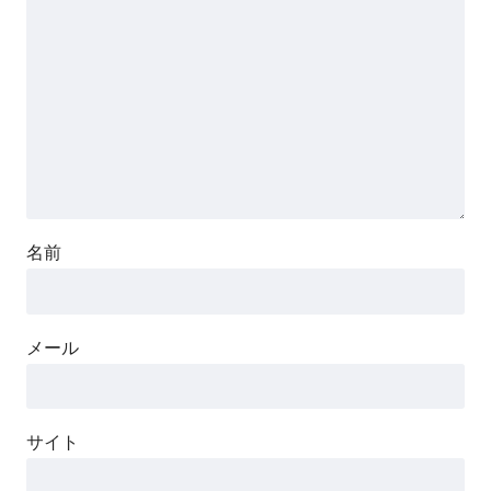
る夫VS電工偽神
『百合園館の黒薔薇』貞操逆転ファンタ
ジー 調子に乗った悪雌を解らせろ!!
明日やる夫は馬鹿やる夫
【R-18G】姫騎士ニアスと淫
名前
獄の霧に沈む王国
やる夫スレ自分チェック用
メール
【R-18】できる夫はTS悪役令
嬢になるようです
サイト
【弦巻マキのゲーム実況風】