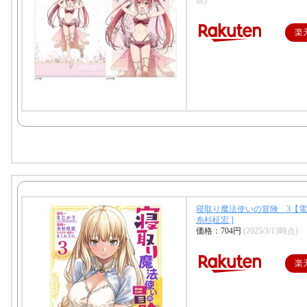
点)
楽
寝取り魔法使いの冒険 3【電
糸杉柾宏 ]
価格：704円
(2025/3/13時点)
楽