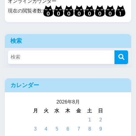
オンラインカウンター
【R-18・安価】１５００円く
現在の閲覧者数:
らいで売ってそうなエロ同人
ゲー的なデビルサマナー
検索
１５００円で売ってそうなエ
ロ同人的なペルソナこと『１
５００円P～Todestrieb～』
剣と魔法と冒険もの
カレンダー
『エロ本へ書き直されるクー
2026年8月
ル系ロリ魔導書』
月
火
水
木
金
土
日
【貢ぎマゾシェアハウス～ﾓｳﾆ
1
2
ｹﾞﾗﾚﾅｲｿﾞ～】
3
4
5
6
7
8
9