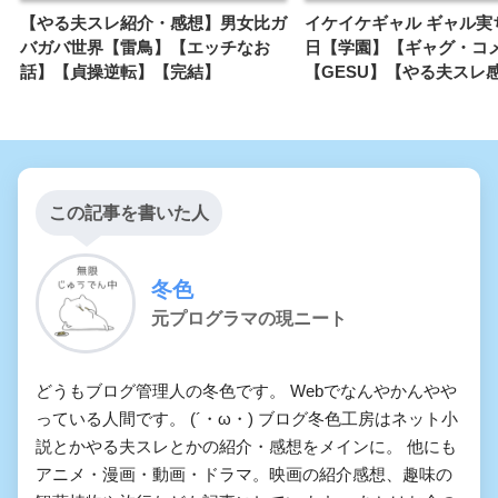
件
【やる夫スレ紹介・感想】男女比ガ
イケイケギャル ギャル実
バガバ世界【雷鳥】【エッチなお
日【学園】【ギャグ・コ
貢ぎマゾシェアハウス〜ﾓｳﾆｹﾞ
話】【貞操逆転】【完結】
【GESU】【やる夫スレ
ﾗﾚﾅｲｿﾞ〜
できる夫はTS悪役令嬢になる
ようです
この記事を書いた人
水底の汚濁
冬色
やる夫は秘密結社で成り上が
元プログラマの現ニート
るようです
日常が瓦解しても、僕らは生
どうもブログ管理人の冬色です。 Webでなんやかんやや
っている人間です。 (´・ω・) ブログ冬色工房はネット小
きるようです
説とかやる夫スレとかの紹介・感想をメインに。 他にも
アニメ・漫画・動画・ドラマ。映画の紹介感想、趣味の
彼らは星となるようです