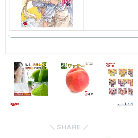
やる夫のブックシェルフ
空とやる夫は０９課に勤務す
るようです
できる夫はTS悪役令嬢になる
ようです
東京ブラッドボーン【微安
価・微あんこ】
弦巻マキのゲーム実況 でき
る夫でかまいたちの夜
SHARE
彼らは星となるようです