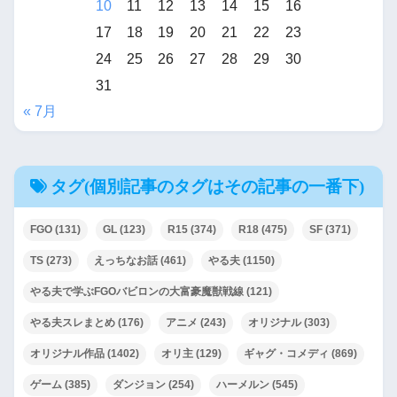
10
11
12
13
14
15
16
水底の汚濁
17
18
19
20
21
22
23
24
25
26
27
28
29
30
【R-18G】姫騎士ニアスと淫
31
獄の霧に沈む王国
« 7月
【迷宮】彼らは星となるよう
です【先遣隊】
タグ(個別記事のタグはその記事の一番下)
【R-18G】やらない夫はTS姫
FGO
(131)
GL
(123)
R15
(374)
R18
(475)
SF
(371)
武将になるようです
TS
(273)
えっちなお話
(461)
やる夫
(1150)
【ヒロモンSLG・二次創作】
やる夫で学ぶFGOバビロンの大富豪魔獣戦線
(121)
落ちこぼれトレーナーあかり
やる夫スレまとめ
(176)
アニメ
(243)
オリジナル
(303)
の挑戦
オリジナル作品
(1402)
オリ主
(129)
ギャグ・コメディ
(869)
やる夫達は未来を取り返すよ
ゲーム
(385)
ダンジョン
(254)
ハーメルン
(545)