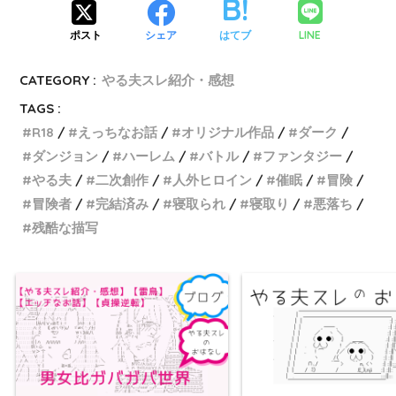
LINE
ポスト
シェア
はてブ
やる夫本棚
CATEGORY :
やる夫スレ紹介・感想
TAGS :
なつしお ◆myjeheQZSo氏の
R18
えっちなお話
オリジナル作品
ダーク
作品集
ダンジョン
ハーレム
バトル
ファンタジー
やる夫
二次創作
人外ヒロイン
催眠
冒険
ホシノ・ルリは家に帰りたい
冒険者
完結済み
寝取られ
寝取り
悪落ち
ようです
残酷な描写
７５０円くらいのエロ同人的
な迷宮
宵闇探求録
種馬として異世界召喚された