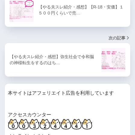
【R-18G】日常が瓦解して
【やる夫スレ紹介・感想】【R-18・安価】１
５００円くらいで売…
も、僕らは生きるようです
【女神転生シリーズ二次】
次の記事
【R-18G】やらない夫はTS姫
武将になるようです
【やる夫スレ紹介・感想】弥生社会で令和脳
の神様転生をするのはち…
【R-18G】やる夫達は未来を
取り返すようです【メガテン
× アーマードコア】
本サイトはアフェリエイト広告を利用しています
やる夫まとめくす
アクセスカウンター
【R-18(G)】なつしお
◆myjeheQZSoの作品投下所