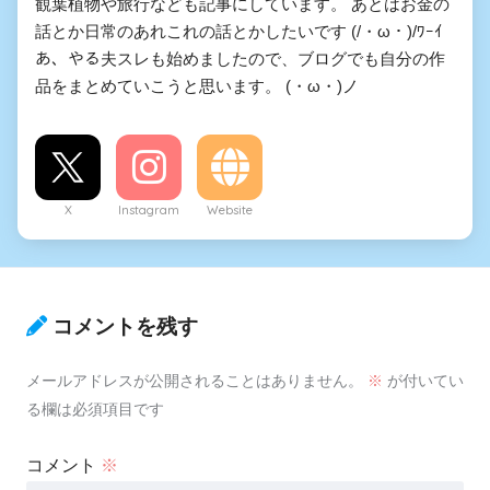
観葉植物や旅行なども記事にしています。 あとはお金の
やらない夫はTS姫武将になる
話とか日常のあれこれの話とかしたいです (/・ω・)/ﾜｰｲ
あ、やる夫スレも始めましたので、ブログでも自分の作
ようです
品をまとめていこうと思います。 (・ω・)ノ
落ちこぼれトレーナーあかり
の挑戦
やる夫達は未来を取り返すよ
X
Instagram
Website
うです
アルキャス社長は街を乗っ取
コメントを残す
るようです
メールアドレスが公開されることはありません。
※
が付いてい
宵闇解明録
る欄は必須項目です
入足出探偵事務所事件ファイ
コメント
※
ルNO３７ デビルサマナーや