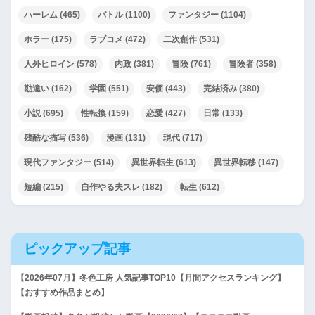
うです
ハーレム
(465)
バトル
(1100)
ファンタジー
(1104)
ホラー
(175)
ラブコメ
(472)
二次創作
(531)
【R-18】アルキャス社長は街
人外ヒロイン
(578)
内政
(381)
冒険
(761)
冒険者
(358)
を乗っ取るようです
勘違い
(162)
学園
(551)
安価
(443)
完結済み
(380)
小説
(695)
性転換
(159)
恋愛
(427)
日常
(133)
残酷な描写
(536)
漫画
(131)
現代
(717)
現代ファンタジー
(514)
異世界転生
(613)
異世界転移
(147)
短編
(215)
自作やる夫スレ
(182)
転生
(612)
ピックアップ記事
【2026年07月】冬色工房 人気記事TOP10【月間アクセスランキング】
【おすすめ作品まとめ】