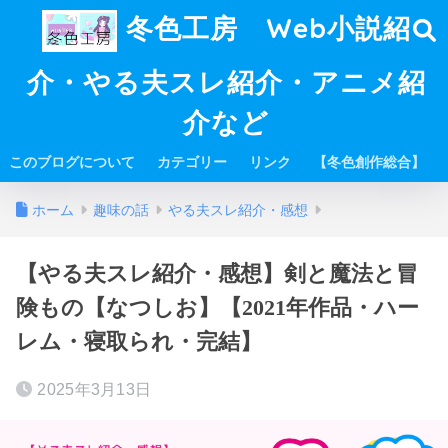
冬色工房 Web小説紹
介・やる夫スレ紹介・アニメ紹
介など
このブログについて
カテゴリー
リンク
【冬色創作総合】
ホーム
趣味の話
やる夫スレ紹介・感想
【やる夫スレ紹介・感想】剣と魔法と冒
険もの【なつしお】【2021年作品・ハー
レム・寝取られ・完結】
2025年3月13日