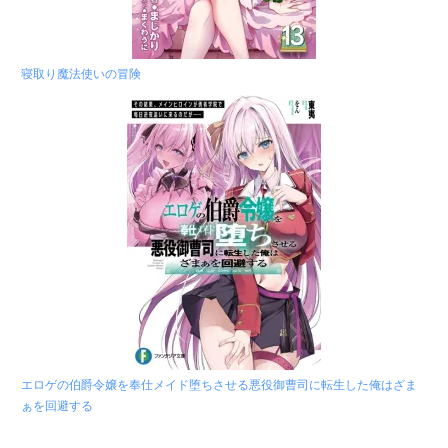
寝取り魔法使いの冒険
エロゲの伯爵令嬢を奉仕メイド堕ちさせる悪役御曹司に転生した俺はざま
ぁを回避する