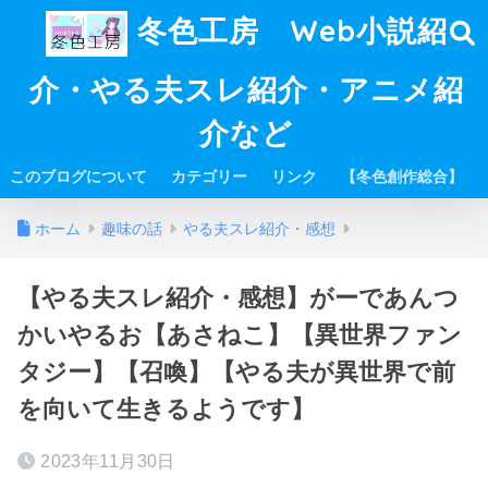
冬色工房 Web小説紹
介・やる夫スレ紹介・アニメ紹
介など
このブログについて
カテゴリー
リンク
【冬色創作総合】
ホーム
趣味の話
やる夫スレ紹介・感想
【やる夫スレ紹介・感想】がーであんつ
かいやるお【あさねこ】【異世界ファン
タジー】【召喚】【やる夫が異世界で前
を向いて生きるようです】
2023年11月30日