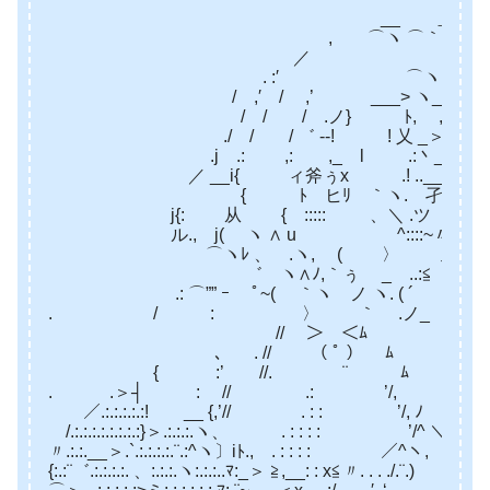
__ ＿
, ⌒ヽ ⌒｀ヽ
／ 
. :′ ゝ⌒ヽ〈^〉 .,
/ ,′ / ,’ ___> ヽ_〈 
/ / / .ノ} ﾄ, , ヽo 
./ / / ゛ -‐! ! 乂 _＞/ ヽ 
.j .: ,: ,_ l .:丶__ヽ .{__
／ __i{ ィ斧ぅx .! ..__ .〉 ﾘ ¨^
ゝ{ ﾄ ヒﾘ ｀ヽ. 孑ぅ气 ,ｨ 
j{: 从 { ::::: 、＼ .ツ _彡 
ル., j( ヽ ∧ u ^::::~〃 / 
⌒ヽﾚ 、ゝ.ヽ, ( 〉 ノ ノ
゛ ヽ∧ﾉ,｀ぅ _ ..:≦ イ 
.: ⌒”” ｰ ﾟ~( ｀ヽ ノ ヽ. ( ´
. / : 〉 ｀ .ノ_ ＞ ‐ ﾐ
// ＞ ＜ﾑ
、 . // （ ﾟ ） ﾑ
{ :’ //. ¨ ﾑ ,: 
. .＞┤ : // .: ’/,
／.:.:.:.:.:! __ {,’// . : : ’/, ﾉ ﾉ
/.:.:.:.:.:.:.:.:}＞.:.:.:.ヽ、 . : : : : ’/^ ＼/
〃.:.:.__＞.`.:.:.:.:.¨.:^ヽ〕iﾄ., . : : : : ／^ヽ, /
{:.:¨゛.:.:.:.:. 、:.:.:.ヽ:.:.:..ﾏ:_＞ ≧,__: : x≦〃. . . ./.¨.)