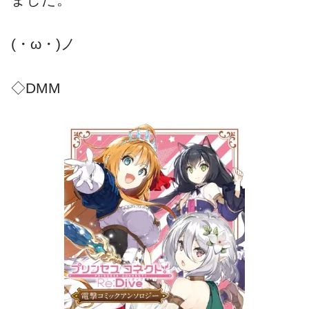
(・ω・)ノ
◇DMM