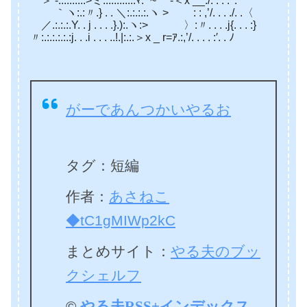
⌒＞ ‐.:.:.:.:.:>ミ:.:.:.:.:.:.ﾏ: ¨~ ‐＜x __:/. . . . ′. ‘
｀ヽ:.:〃.} . . ＼:.:.:.:.ヽ > : : ,’/. . . ./. .〈
／.:.:.:.Y. . j . . . .}.):.ヽ:> 〉:〃. . . .j{. . . :}
〃:.:.:.:.:.:j. . .i . . . ..!.|:.:.＞x _ r=ｱ.:,’/. . . . :′. . ﾉ
がーであんつかいやるお
タグ：短編
作者：
あさねこ
◆tC1gMIWp2kC
まとめサイト：
やる夫のブッ
クシェルフ
©
やる夫RSS+インデックス