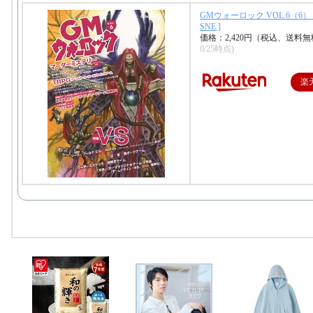
GMウォーロック VOL.6（6）
SNE ]
価格：2,420円（税込、送料無
0/25時点)
楽