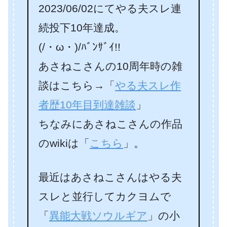
2023/06/02にてやる夫スレ連
続投下10年達成。
(/・ω・)/ﾊﾞﾝｻﾞｲ!!
あさねこさんの10周年時の雑
談はこちら→「
やる夫スレ作
者歴10年目到達雑談
」
ちなみにあさねこさんの作品
のwikiは「
こちら
」。
最近はあさねこさんはやる夫
スレと並行してカクヨムで
「
異能大戦ソウルギア
」の小