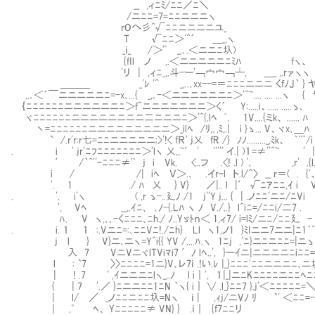
__ ,ィﾆﾐ/ﾆﾆ／ﾆ＼
/ニﾆﾆ=7=ﾆﾆニニニヽ
rOへ彡^√ﾆﾆニニニニユ_
T √ﾆﾆ＞'^´ ＿_,ヽ
_ｉ_ /＞'ﾟ _,､.＜ニニﾆ圦)
{fIl ノ ,.＜ニニニニニﾆﾐﾊ fヽ、
'リ | ,ィﾆ_,.斗-ー'￢宀宀￢┴, ＿_ ,.rァヽヽ
＿＿＿ _'ﾚ '^ _,..､xx--=＝ﾆﾆﾆニニニ くfﾉJ｀ } ヤ..~
,.｡＜´￣ニニニニニﾆ=-x､...{ _,｡-＜ニニニニニニﾆ＞'^~.... .... ...
｛ﾆﾆﾆﾆﾆﾆニニニニニニﾆ＞f^ニニニニニニニ＞く´ Y:.....i、..... .....ゝ
ヾﾆﾆﾆﾆﾆﾆニニニニニニニニ二ニニニﾆ＞'^{.lﾍ ﾞ, 1V....{ミk、 ...... ﾊ V
丶=ﾆﾆﾆﾆﾆﾆニニニニニニニニニ＞_ilﾍ /ﾘ,｡,ﾐ,.| i }ゝ... 
` /.r'r:r七=ﾆﾆニニニニニ;>'!< fＲ' j乂 fR /} ﾉﾉ........._,ﾐk、 ｀¨ﾟ
. i ' jr'ﾆﾌﾆﾆﾆﾆﾆﾆﾆ＞'lヽ 乂,,~′ ' ''''' イ.| )１=
′ /｀^''ｰﾆﾆﾆ≠'ﾟ j i Vk. <..フ .<! .l ) '､ ,r' .{
i / /| iﾍ Ｖ＞.､ .イrｰl ト.l/＾〉 __ r＝( .
'. 1 ./ ﾊ 乂 } V} ／|.. l |′ √ﾆｱﾆﾆ,ｲ i 
. '. i'ヽ ( ,r ゝ-..廴ﾉ /1 j''Y j... { | .ノﾆﾆ'ニﾆ/ﾆV
', Vﾍ __,.ｲﾆ､ ､ﾉ-{.Lﾊ ヽ ﾉ V./..} l^iﾆ=/ﾆﾆi/二7
ﾊ. V ヽ,､｡-くﾆﾆﾆ､ﾆh./ ﾉ..Yゞﾄｎ＜ 1,ィ7/ i=lﾐ/ニﾆ/ﾆﾆ廴 -
. i. １ １ :.Vニﾆ=:､ﾆﾆVﾆ!./ﾆh} Ll ヽ1,ノ1 }ﾐIニニ7ニニ|ﾆ1｀¨^'
j l } V}ニ､ニヽ=Y^i{{ YV /....ﾊ.ヽ 1ﾆj ,'ﾆ}ニﾆニﾆﾆ=|ニ
入 7 VニVニヾlTViﾏi7 ′ﾉ lﾍ..', }ーｲニ|ニニニニﾆiﾆﾆ={
l : `7 〉〉ﾆﾆﾆﾆ=1ニ}V､レ7ｉ .!い.ﾚ |_}ﾆﾆﾆ'ﾆﾆニニニﾆ､ニ圦_
| ! .7 ' ,ｲニニニﾆlヽ_,.ﾉ l i｜', １|_|ニﾆKﾆﾆﾆﾆニﾆﾆﾍﾆﾆ
{ | 7 '.／ }ﾆニニﾆﾆ1ﾆN ｀ヽ{ i｜ ∨ .l_}ﾆﾆ7 }.j'＜ﾆﾆﾆﾆﾆ=＼
| l/ ／ _ノﾆﾆニﾆﾆ圦=Nヽ ｉ | ,ｨj/ニVﾉ ﾘ `' ＜ﾆﾆ=-‐ 
| ,゜ ﾍ、 Yﾆﾆﾆﾆﾆ≠ VN} } .ｉ｜ {f7ﾆﾆリ