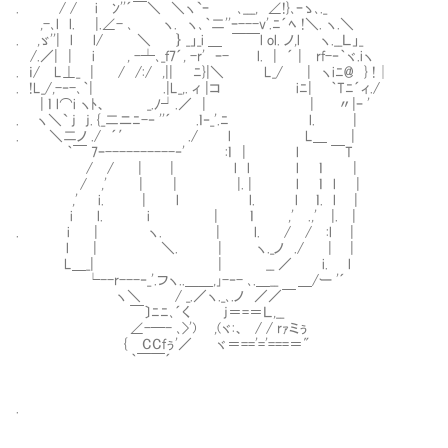
. / / i ﾝ''´￣＼ ＼ヽ`ｰ ､___, ∠!}､ｰゝ､._
,-､l l. |.∠- ､ ヽ. ヽ､｀二''ｰ---v'.ﾆ´ﾍ !＼. ヽ.＼
. ,ゞ''| l l/ ＼ ｝ _」_i ＿ ￣￣l ol. ノ,l ヽ.__Ｌ」_
/.／| | i , -┴､_ｆ7´, -r' ｰ- l. | ´ | rf-‐｀ヾ.iヽ
. ｉ/ L⊥_ | / /:/ ,|| ﾆ}|＼ L_/ | ヽiﾆ@ } !│
. !L_/,-‐-､｀| .|L_,. ィ |コ iﾆ| ｀Tﾆ´ィ./
| ｌ l⌒i ヽﾄ、 _.ﾉ┘.／ | | 〃|ｰ '
. ヽ＼` j j. {_二ニﾆ-‐ ''´ .ｌ‐_'.ﾆ l. |
. ＼二ノ ./ ´′ ./ l L＿ |
｀￣ 7ｰ----------‐' :ｌ | l ￣T
/ / | | l l l ｌ |
/ ,' | | |. | l ｌ l |
,' i. | l l. l ｌ. l |
i l. i | ｌ ,' .,' |. |
. i | ヽ. | l. / / :l |
l | ＼. | ヽ._ノ ./ | |
L＿_| | __ ／ i. l
└--r---‐_'.フヽ..＿＿,｣-‐- ､.＿__ ＿/ー '´
ヽ＼ / _.／ヽ._､.ノ ／／￣
￣〕ﾆﾆ､´く j＝=＝Ｌ,__
∠-─- ､>') ,(ヾ:、 / / rｧミぅ
{㏄CCｆぅ'／ ヾ＝=='='===＝"
｀￣￣´
.