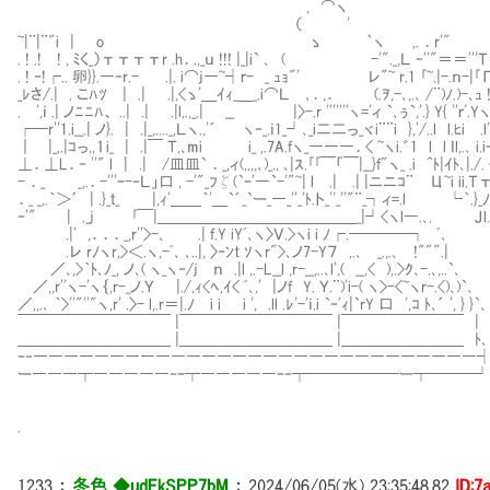
, ⌒ヽ _,,.,..,
（ ' .ｒ‐'''"
~|¨|¨"i | o ゝ ｀ヽ ,. ．r'" '"''''''''''''
. ! .! ! , ﾐく_）ттттr .h．.,_ｕ !!! |_|i` ､ ( -'"._,Ｌ ‐''"＝＝'''Ｔ
. ! ｰ!┌.. 卵}}.―‐r.- .|. i⌒j―~┤ｒ- _ ｭｮ"' レ"~ r.1 ｢~.|-.ｎ-|｢Γ
_ﾚさ/.| . こﾊﾂ | .| .|,<ゝ'＿ｲｨ_＿_.i⌒Ｌ ､．,． (.ｦ,-､,.､ /¨)ﾉ.)-､ｭ ! .|〈ｆ 
. ',ｉ .| ノﾆﾆﾊ、 ..| .| .|l,.,_.| __ |〉-.r '''''''ヽ='ィ `､ぅ`,'.} Y{ ''ｒ'.Yヽi
┌─r''1.i__.| ノ}. | .|_,...._,Ｌヽ.,'´ ヽ‐_.ｉ1_┘､_i二二っ_ヾi¨¨i },'/..l l.ﾋi .l'f､)
｜ |_,.|ｺっ,,１i_ | .|￣ Ｔ,､mi i_ ,.7A.fヽ_―――．< ~ヽi.゛1 l l ｌl,.､ i.iｰ'
⊥．⊥L．‐ ''" l | .| /皿皿` ．_,ィ(,,,,､)_., ､|ｽ.｢｢￣「￣|__}ｆ"ヽ_ .i ^ﾄ|ｲﾄ､|./.
- ．_ _,.．-'''ｰ-‐Ｌ」口 , -'"_ﾌζ(`ｰ'―`-'"~| l .| .| |ニニｺ¨ Ц~i ii.Ｔтl只
．_ _,.｀＞´ | .}_ｔ_ |,ｨ'＿＿｀'＿`´_`ー_―_''_'ﾄ.ト_''_''"¨_┐ィ=.l └｀.}_ﾉ ｉ.Y_ 
‐'" | ._j ｢￣|＿＿＿＿＿＿＿＿＿＿＿＿＿_|┘<ヽl―.､. Ｊl.l ｌ. ｉ. l"''
.|' ,．．．_,r''>-､ .| ｆ.Y iYﾞ､ヽ〉Ｖ.>ヽi i ﾉ┌.────┐ ﾞ､ 
.レ rﾉヽr,>＜.ヽ,-ﾞ､ ､..|, 〉‐ﾝt ｿヽr">､ノ7-Y７ ,.､ _.,.
／､,>｀ﾄ､ﾉ_, ノ､( ヽ_ヽ‐/j ｎ .|l ,.-L__l ,r-__,..､l',( __,
／,,r''ヽ-'ヽ｛,r-_ノ.Ｙ |./,ｨ<ﾍ,ｲ< ﾞ､,' |ノf Y. Ｙ.¨)'i-( ヽ>-<~ヽr-.<)､)`､
／,,.､ ｀>''"''"ヽ,r' .〉- l,.r＝|.ﾉ i i i ', .ll .ﾚ'-'ｉ.i `‐'ｨ|`rY 口 ',ｺ ﾄ､´ ', } }`､
￣￣￣￣￣￣￣￣￣￣ |￣￣￣￣￣￣￣￣￣￣ |￣￣￣￣￣￣￣￣ |
＿＿＿＿＿＿＿＿＿＿ |＿＿＿＿＿＿＿＿＿＿ |＿＿＿＿＿＿＿＿ ﾄ､
ｰ‐―――――――――――――――――――――――――――――
ー―――┬―――――‐ｰ┬―――――ｰ‐┬──────ー┬───┘
.
1233
：
冬色 ◆udEkSPP7bM
：
2024/06/05(水) 23:35:48.82
ID:7