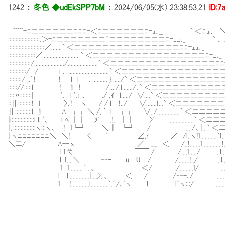
1242
：
冬色 ◆udEkSPP7bM
：
2024/06/05(水) 23:38:53.21
ID:7
ﾞﾞﾞﾞﾞ=ﾆ二二二二二二ﾆﾆﾆ=＜ﾆ二二二二二二ﾆ=ｭ､__ ` ＜ﾆｭ、 
:::::::::::::::::::::.＞=ﾆ二二二二二二二｀二二二二二二二二ﾆ=ｪｭ､_ ` 、 /
::::::::::::::::::::::::／.......` ＜二二二二二二二二二二二二二二二ﾆﾆ=ｪｭ､
::::::::::::::::::／........................ ` ＜二二二二二二二二二二二二二二二二ﾆ=ｭ
:::::::::::::::/..................../....................` ＜二二二二二二二二二二二二二二二
::::::::::::/ / i . . ..........................` ＜二二二二二二二二二二二二二
:::::::::/ ,.´! ! l l . .......... }....../` ＜二二二二二二二二二二
:::::://:::::l ! !l ! /..../.l......./､` ＜二二
::::〃:::::::| '､ l '､i 、 ./ ,ｲ l...../ ∨....` ＜二二二二二二二
::∥:::::::::! ｌ 〉､!￣ ヽ / / l￣!../￣ ∨.......ｌ...
∥:::::::::::l !l ﾊ ┳┳ ＼ /, ′l ┳┳━ .∨../...............` ＜二二
|i:::::::::::::::l l:‘、 l ﾍ ┃┃ ﾒ′ .!. ┃┃ 〉′ ................` ＜
|､:::::::::::::::ヽ:::ヽ、 ! ｌ┗┛ ＼. | ┗┛ / ..../、|...` 
| ヽﾆﾆﾆﾆﾆﾆﾆ＼ ＼! < ｀ ∠,r ／ /l..ヽ!ｌ...........`ｌ..
＼二/ ﾊ--ゝ ／ ___ ＜ /..!.......ｌ.............!......
l ｌ弋 ￣￣ / /....ｌ...../ ...l........
. l .ｌ....＼ ‐‐- u U / /.......!../ ..l..
ｌ ｌ.........｀...、 , ＜/ /.........ｌ/ ...l..
l l..............|....>..、 ＜ / /‐‐-､/ ......!.
ｌ !............l...........｀.´/､｀ヽ l l´ヽ:::/ .........!
.