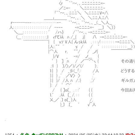
〈r ｀`～､、ﾆﾆﾆﾆﾆﾆﾆ=‐
／ﾆ=- _ ＼ﾆﾆﾆﾆﾆﾆﾆ‐
｢｀`～､、ﾆﾆﾆ＼ ＼ﾆﾆﾆﾆV=∧
_______｣＿＿＿｀`～､、.＼ ＼ﾆﾆ人ﾆ∧
ｒ------‐‐‐………………‐- ｀`～､、｀`～､、__(.__＼人__
人: : : : : : : : : : : : : : : : : / -‐‐‐ ‐=ﾆﾆﾆﾆ=- ___〕 ＼））
＼____: : : : : : : : : : : : ′ /ハ｝ /｀`～､、‐=ﾆﾆﾆﾆﾆ=- _
(___ : : : : : : : : : : : :.ｌ ｨfて从 ﾊ /__{ .j| 八 ‐=ﾆﾆﾆﾆﾆﾆﾆ=-
｀¨¨¨¨¨¨¨¨¨¨¨| { vｿ V人{ んぅk从 . : : :/: : : : : : : ‐=ﾆﾆﾆﾆ＼
|人:."" ' ゞ / / ′: : : : : : : : : : : : ___) )
|⌒人 r､ ""/ / _ノ{ ￣￣￣￣￣
}/V _ ‐=/ ノ___ {
′} ］ ﾊ / ／¨¨⌒ヽ { その通り
.:ｌ } 〕/〉／)/／(/ }:.
ｌ:| } / _彡(__｢.: /人 どうすることも
|:| } ,.' ／Ｖ〉 〉 .′
|:| }/ /人 ﾊ /.:} ,'/ ギルガメッシュ
|: / ′⌒´
/ { ］o〔_ . : :′ { { 今回お声をかけ
ｌ.′ .从 〔_ /. : : { {
乂_／ .〕 o〔_ }人 /,
}_〕 .〔_ ′ √人
.