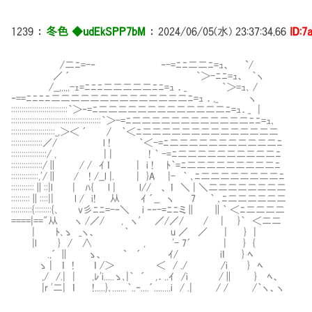
1239
：
冬色 ◆udEkSPP7bM
：
2024/06/05(水) 23:37:34.66
ID:7
/二ﾆ=-‐ ‐-=ﾆﾆ二二ﾆ=ｭ、 `/
／ ´ ｀＞-ﾆﾆ=ｭ、 ｀ヽ
/__,,,,,-ｪ=ﾆﾆﾆ二二二二二ﾆﾆ=ｭ ．_ ｀＞=ｭ､ /
‐==ﾆﾆﾆﾆ二二二二二二二二二二二二二二ﾆ=ｭ ．,_ ヽ
:::::::::::::::::::::::::::｀＞‐=ﾆ二二二二二二二二二二二二二ﾆ=ｭ．_ |
:::::::::::::::::::::::::::::::::::::::::::｀＞-=ﾆ二二二二二二二二二二二二ﾆﾆ=ｭ､
:::::::::::::::::::::_,＞＜ ´ / ｀＜ﾆ二二二二二二二二二二二二二二
:::::::::::::::／/ l ! ｀＜-=ﾆ二二二二二二二二二二二ﾆ
:::::::::::::::::/ , | | ! ｀ -=ﾆ二二二二二二二二
:::::::::::::::/∥ / / ｲ ｌ | i ! ﾄ｀=ﾆ二二二二二二二二二ﾆ
:::::::::::::,'/∥ / ! /__l |. | }A |- ｀ ､ﾆ二二二二二二二
:::::::::::∥::|l | ﾊ{ l | l// 、 ｌ ＼ | ＼二二二二二二二二
:::::::::∥::::|| l / i! 从 ｲ ´__ ヽ 7 ｀ ､ﾆ二二二二二二
::::::::::{::::::::{､ v彡ﾆﾆ=-‐＼ i ‐‐-=ﾆﾆミ∥ ∥｀ ＜ﾆ二二二二
====|=="从 ヽ /／/ , ヽ′ ／/／/ / | }｀ ＜二二
| ﾄ､ゝ _ヽ、 ｀ u ／ ／ | } |
|l } / ∧ , '- 7´ | } {
〟 .,´ ∥ ゝ、 ` ´ ｲ/ iｌ } ﾍ
ゝ | ｌ ! ｌ /＞ ＜ / ./ /i } ﾍ
,/ /.| | ,ﾚ'i.....ゝ､|｀ ´ ,．..ｲ /i /∥ } ﾍ、
|r '二| ｌ !.....}､.......｀..‐....´........i / .| / / /｀ヽ、ヽ