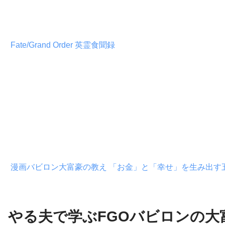
Fate/Grand Order 英霊食聞録
漫画バビロン大富豪の教え 「お金」と「幸せ」を生み出す
やる夫で学ぶFGOバビロンの大富豪