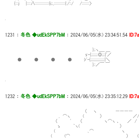
{:::j |::::八:::::::::::::::{i;;,::::::::::::{:/::/ /::::::::〉
.
1231
：
冬色 ◆udEkSPP7bM
：
2024/06/05(水) 23:34:51.54
ID:7
};;ヽ＿_ ＿
ゞｰ{;;;;;;;◎;;;|'／
● ● ● ● ｼ'ｰ{;;;;;;;;;;;;;;;|＼
};:／￣ ￣
.
1232
：
冬色 ◆udEkSPP7bM
：
2024/06/05(水) 23:35:12.29
ID:7
（ ヽ ―――― ○ ―
, ⌒ヽ ( ） ／/ |
（ ' （ ヽ⌒ヽ 、 ／ / |
ゝ ｀ヽ( ） | (⌒
( ､⌒ ヽ （
( (⌒ ） (