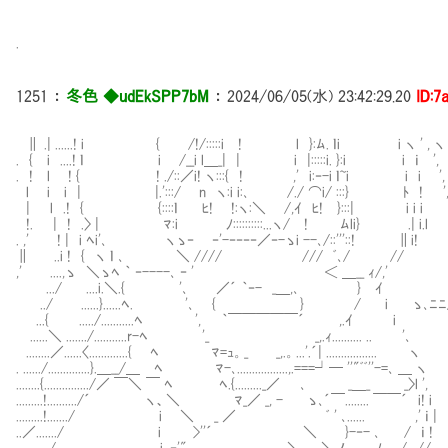
.
1251
：
冬色 ◆udEkSPP7bM
：
2024/06/05(水) 23:42:29.20
ID:7
∥ .| ......! i { /!/:::::i ! l }:ﾑ. ｌi i ヽ ' , ヽ
. { i ....! ｌ i /__i l＿_| | i |:::::i. }:i i ｉ ', '
. ! l ! { ! ./::／i! ヽ:::{ ! ,' i:‐-i ｌ~i i i ', 
l i i | |.':::/ n ヽ:i i:､ /./ ⌒i/ :::} ﾄ ! ',. 
| l .! { {::::ｌ ﾋ! !:ヽ:＼ /,ｲ ﾋ! }:::| i i i ｉ 
!. | ! .〉 | ﾏ:i ﾉ::::::::::...ヽ/ ! ﾑli} .| i.l 
. ,' ! | i ﾍi'､ ヽゝ‐ ‐'-‐‐‐‐／‐-ゝi --､/::'''::! ∥i! 
∥ ..i ! { ヽ ｌ ､ ＼ //// /// ﾞ､/ // 
,' ....,ゝ ＼ゝﾍ ｀ ‐----､ ‐ ' ＜ ＿__ ｨ/,'
.../ ....i.＼.{ '､ ／´ ｀‐- _＿,､ } ｲ 
../ ......}......ﾍ. '､ { } / i ゝ､ﾆﾆ
...{ ...../...........ﾍ ', ｀￣￣￣￣￣´ ,.ｲ i
......＼ ......./...........r-ﾍ '_ _,.ｨ.......
........／......〈.............{ ﾍ ﾏ=ｭ。_ _,.。...'.´| ................. ヽ
. ....../..............}.＿__/＿ ﾍ ﾏ-､.................,.===┘─
........{.............../／ ￣＼ ￣ ﾍ ﾍ.{........._／ ､ _＿_ _〉l ',
.........!........../´ ヽ、＼ ﾏ_／ _, - ゝ､´￣.......
.........!......./ i ＼ _ ／ ﾞ ' ､...... ,' ｉ |
..／......./ i >''´ ＼ }-‐- ､ / ｉ 