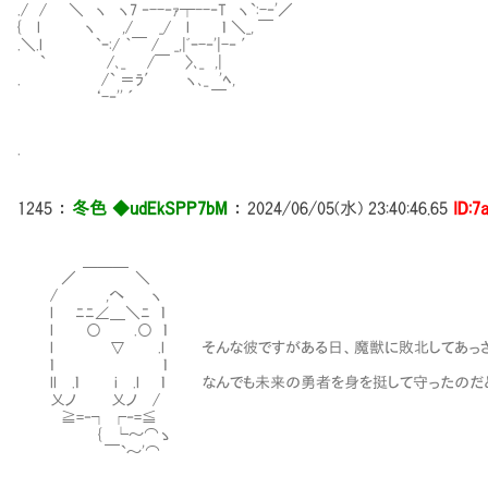
./ / ＼ ヽ ヽ7 ‐--‐ｧ┬--‐T ヽ`:-‐'／
{ l ヽ ,/ _/ l ｌ ＼_, ￣
.＼.l `ｰ:/ ｀￣ / _,|ﾞｰ-‐'|-‐ ′
` /､_ /￣ 〉､_ ,|
. /` ＝ﾗ′ ヽ､_ 'ﾍ,
‘-‐'' ´ ￣
.
1245
：
冬色 ◆udEkSPP7bM
：
2024/06/05(水) 23:40:46.65
ID:7
＿＿＿
／ ＼
/ ,へ ヽ
l ﾆﾆ∠＿＼ﾆ ｌ
l ○ .○ ｌ
l ▽ .l そんな彼ですがある日、魔獣に敗北してあっさり
ｌ ｌ
ll .ｌ i .l ｌ なんでも未来の勇者を身を挺して守ったのだ
乂ノ 乂ノ /
≧=‐┐ ┌‐=≦
{ └～⌒ゝ
￣`～'⌒