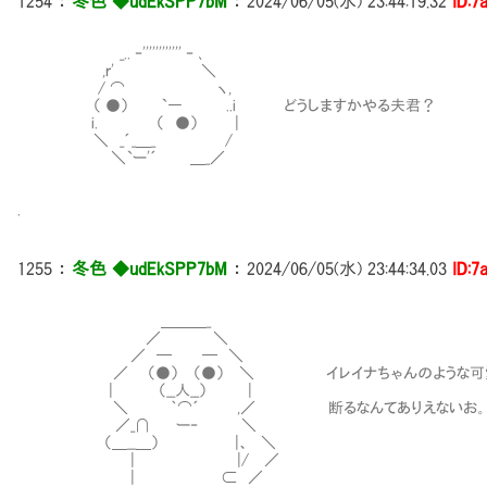
1254
：
冬色 ◆udEkSPP7bM
：
2024/06/05(水) 23:44:19.32
ID:7
_.. ‐'''''''''''' ‐ ､
,ｒ' ＼
/ ⌒ ヽ,
（ ●） `― ..i どうしますかやる夫君？
i. （ ●） |
＼ _´_＿_ /
＼`ー'´ ＿_／
.
1255
：
冬色 ◆udEkSPP7bM
：
2024/06/05(水) 23:44:34.03
ID:7
＿＿＿_
／ ＼
／ ─ ─ ＼
／ （●） （●） ＼ イレイナちゃんのような可愛
| （__人__） |
＼ ｀⌒´ ,／ 断るなんてありえないお
／_∩ ー‐ ＼
（＿__＿） |、 ＼
| |/ ／
| ⊂ ／