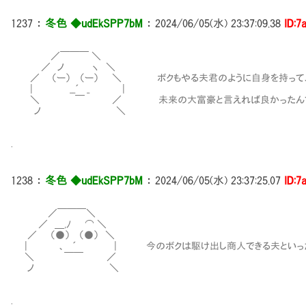
1237
：
冬色 ◆udEkSPP7bM
：
2024/06/05(水) 23:37:09.38
ID:7
／￣￣￣ ＼
／ ノ ヽ ＼
／ （ー） （ー） ＼ ボクもやる夫君のように自身を持って
| __´ _ |
＼ ￣ ／ 未来の大富豪と言えれば良かったんで
ノ ＼
.
1238
：
冬色 ◆udEkSPP7bM
：
2024/06/05(水) 23:37:25.07
ID:7
／￣￣￣＼
／ ＿,ﾉ ⌒ ＼
／ （●） （●） ＼
| 、 ´ | 今のボクは駆け出し商人できる夫といった
＼ ￣￣ ／
ノ ＼
.