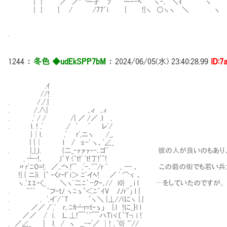
| | ／ ／⌒ー孑￣ﾌ￣｀ ー‐-ﾍ ヽ-､ ＼ｲ ｀￣￣｀ヽ
| | | / /77´i | !|ヽ ○ヽヽ ＼ ヽ
.
1244
：
冬色 ◆udEkSPP7bM
：
2024/06/05(水) 23:40:28.99
ID:7
,ｲ
//!
. /./.|
. /.∧| ,.ィ ,.ｨ
. ,' / / /| ／ /／ .ｌ ,
. l. ! ,' ./ ′ ´ レ'/
|│l. ,' r',ニヽ /_,
| |│ l / ゞ-' ヽ、'∠_
. |_|_l. {二_-ｧァｧ‐-､ゴ´ 彼の人が良いのもあり
, ┴-!､ ,l´Y (`t!' 't!丁!'＾!
〃r'ﾆ０=!. ／,.へ.!''' ,'-､''''/r ′ ,. -- 、 この砦
!| { ニ}i |` ‐くrｰf´i＞ ﾆﾞイﾍ! ／ ' ⌒ヾ 、
ヽ.ﾞｴｴｰ<_ ＼ヽﾞ二ﾆ´-クｰ､// i0} _ i l …をしていたのですが。
. `¨´ ｀フｰtﾉ ヽﾆゝ`＜ﾆ´ｲV ﾉﾉr'ﾟ｣ l |
. , ',イﾞ/｀T ｀ヽ＼ |⊥//(にヽ |.|
. ／／ /ﾞ,' r｡ﾆｆi┴r=t‐ゝ」 |.l !に_｝l l
／／ / i. Ｌ.⊥!￣｀¨￣ハＴiヾ〔｀T┐i !
. ／∠_ | ｌ. / ヽ __-‐'／ │! ､`0} `ﾟ//