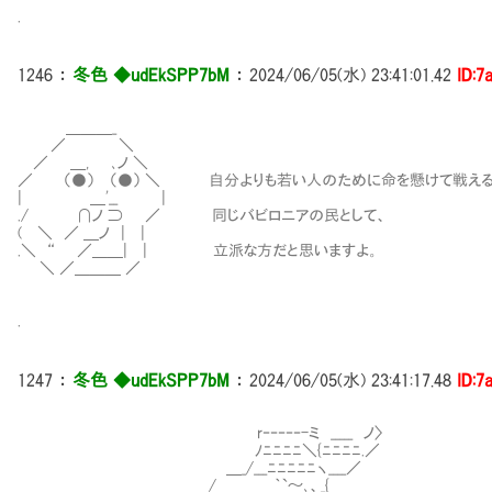
.
1246
：
冬色 ◆udEkSPP7bM
：
2024/06/05(水) 23:41:01.42
ID:7
＿＿＿_
／ ＼
／ ＿, ､ノ ＼
／ （●） （●） ＼ 自分よりも若い人のために命を懸けて戦え
| ＿'__ |
./ ∩ノ ⊃ ／ 同じバビロニアの民として、
( ＼ ／ ＿ノ | |
.＼ “ ／＿＿| | 立派な方だと思いますよ。
＼ ／＿＿＿ ／
.
1247
：
冬色 ◆udEkSPP7bM
：
2024/06/05(水) 23:41:17.48
ID:7
r‐‐‐‐‐-ミ _____ ノ〉
ﾉﾆﾆﾆﾆ＼{ﾆﾆﾆﾆ.／
＿_/___ﾆﾆﾆﾆﾆヽ____／
/ ＿＿＿｀`～､、_{