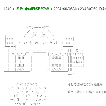
1249
：
冬色 ◆udEkSPP7bM
：
2024/06/05(水) 23:42:07.60
ID:7
(⌒>‐――-<⌒)
／ ,｡ ､ ｡ 、 ＼
┌─────./ ヒｿ 、 ヒｿ ' ‐―――――┐
｜::::::::: ┌──′' ' ' ｀＾´ ' ' ' ゝ──┐ :::::::::｜
｜::::::::: ｜ ち い か わ マ ー ケ ｯ ト ｜ :::::::::｜
└┬―┤ ├―┬┘＿＿_
｜ _└―――――――――――――┘_ ｜l|::::::O ::: |
｜ 乂_人_人__ｆ￣｜￣￣￣￣ ｜乂_人_人_,ノ｜l|::::::P::::: |
｜ ｜旦i旦｜ ｜ ｜l盆盡盡｜ | ||::::::E:::::::|
｜ ｜￣l￣｜ ｜ ｜l￣￣￣｜ | ||::::::N::::: |
｜ ｜旦i旦｜ ｜ ｜l皂皂皂｜ | ||::::::::::::::::|
｜ ｜//l//｜ ｜＿＿＿＿_｜l//////｜ | ||￣￣￣
￣￣￣￣￣￣￣￣ ￣￣￣￣￣∠_ヽ
(⌒ｰ⌒) (⌒ｰ⌒) そして彼が亡くなった後も
(⌒-⌒)´・ω)(・ω・｀(⌒ｰ⌒)
( ´・ω ｰ⌒)(⌒ｰ⌒)ω・｀ ) 彼と一緒にこの街へ来たお
｜ Ｕ( ´・) (・｀ ) と ﾉ
～-ｕ （l ) ( ﾉｕ-ｕ'～
～'ｕ-ｕ' `ｕ-u`～