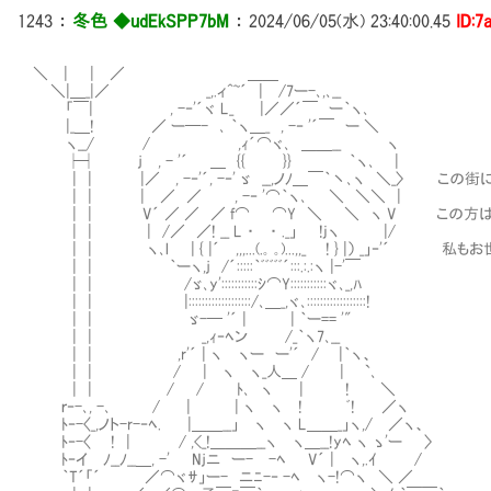
1243
：
冬色 ◆udEkSPP7bM
：
2024/06/05(水) 23:40:00.45
ID:7
＼ | | ／ ＿＿
＼|＿_|／ _,.ィ^~´ | /7ー-､,､__
「￣| , -‐'´ヾ L_ |／／´￣ ー｀ヽ､
|_＿! ／ ー─- ､ ｀ヽ＿_ , -‐ '´￣ ー ＼
ヽ__/ / ,ｨ´⌒ヾ､ ＿＿__ ヽ
├┤ ｊ , - '´ ＿ {{ }} ｀ヽ､ |
| | |／ , -‐'´, -‐' ゞ __,ノﾉ＿￣｀丶､ヽ ＼_〉 
| | | ／ ／ , -‐ '⌒｀ヽ､ ＼ ＼＼ |
| | V´ ／ ／ ／ f⌒ ⌒Y ＼ ＼ ヽ V この方は
| | | /／ ／! __ L ・ ・ ._」 !jヽ |/
| | ヽ､l | { |´ ,,,...(.｡ ｡)...,,_ ! } |） _」‐'´
| | ｀ーヽ,ｊ /´:::::｀ﾞﾞﾞﾞﾞ´:::.:.:ヽ |-'￣
| | /ゞ､y':::::::::::ｼ⌒Y:::::::::::ヾ､_,ﾊ
| | |:::::::::::::::::::/､＿_,ヾ､::::::::::::::::::!
| | ゞ-─ '´ | | ｀ー== '"
| | _,ｨ‐ﾍン /_｀ヽ7､__
| | ,r'´ | ヽ ヽー ー'´ / |｀ヽ、
| | / | ヽ ヽ_人＿ / | `､
| | / / ﾄ､ ヽ | ! ＼
ｒ‐-､, -､ / | | ヽ ヽ ! ﾞ! ／ヽ
ﾄ‐-〈_,ノト-r-‐ﾍ. |＿＿__」 ヽ ヽ L＿＿_」ヽ,/ ／ヽ、
ﾄ‐-〈 ! | / ,<_!＿＿＿__ヽ ヽ＿__!yﾍ ヽ ゝ'ー 〉
ﾄ‐イ ﾉ__ﾉ__＿, -' Nｊニ ー- -ﾍ V´ | ヽ,.ｲ /
｀T´「´ ／⌒ヾｻ」ー- ニﾆ-‐ -ﾍ ヽ-!⌒ヽ ＼ ／