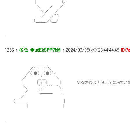
| し'
＼ ､／ ／
＼／ ／
＿／ ／｀`l
（＿_＿_／（＿/
.
1256
：
冬色 ◆udEkSPP7bM
：
2024/06/05(水) 23:44:44.45
ID:7
＿＿＿_
／⌒ ⌒＼
／（ ●） （●）＼
／ ___'___ ＼
| |r┬-| | やる夫君はそういうと思っていまし
＼ `,. -'"´´￣｀ヽ
／ （＿＿＿ |
／ |
（￣ |
￣￣￣| |
.