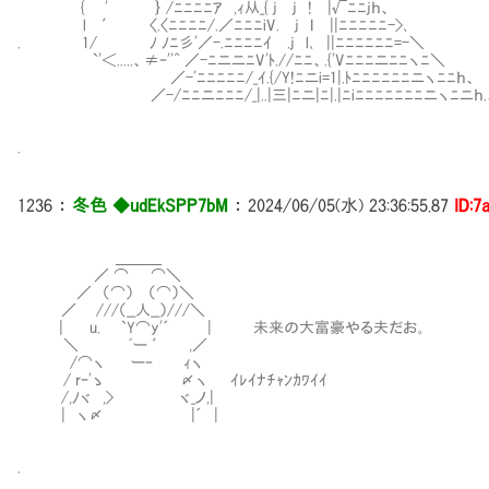
{ ' ｝ /ﾆﾆﾆﾆｱ ,ｨ从_{ j j ! |√ﾆﾆjｈ、
l ′ 〈.〈ﾆﾆﾆﾆ/.／ﾆﾆﾆiV. j Ｉ ||ﾆﾆﾆﾆﾆ->､
. 1/ ﾉ ﾉﾆ彡'／-.ﾆﾆﾆﾆｲ .j l､ ||ﾆﾆﾆﾆﾆﾆ=-＼
`'＜.....、≠‐''^ ／-ﾆニニﾆV'ﾄ.//ﾆﾆ、.{'Vﾆﾆﾆニﾆﾆヽﾆ＼
／-'ﾆﾆﾆﾆﾆ/_ｲ.{/Y!ﾆニi=1|.ﾄﾆﾆﾆﾆﾆﾆニヽﾆﾆｈ、
／-/ﾆﾆニﾆﾆﾆ/_|..|三|ﾆニ|ﾆ|.|ﾆiﾆﾆﾆﾆﾆﾆﾆニヽﾆニｈ.
.
1236
：
冬色 ◆udEkSPP7bM
：
2024/06/05(水) 23:36:55.87
ID:7
＿＿＿
／ ⌒ ⌒＼
／ （⌒） （⌒）＼
／ ///（__人__）///＼
| u. `Y⌒y'´ | 未来の大富豪やる夫だお。
＼ ﾞー ′ ,／
/⌒ヽ ー‐ ｨヽ
/ rｰ'ゝ 〆ヽ ｲﾚｲﾅﾁｬﾝｶﾜｲｲ
/,ﾉヾ ,> ヾ_ノ,|
| ヽ〆 |´ |
.