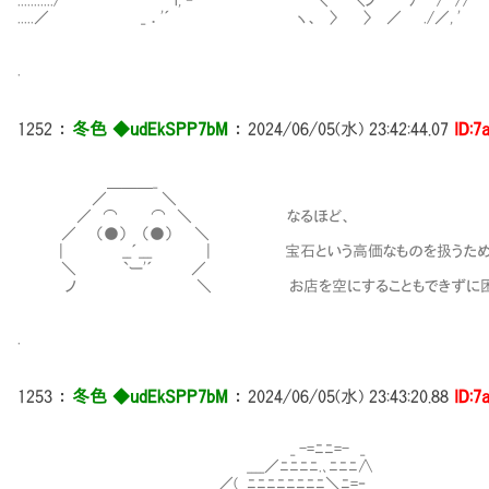
.........../ i, ‐'" ＼ ＼ノ ﾉ / //
.....／ _ ．'´ ヽ、 〉 〉 ／ ./／, '
.
1252
：
冬色 ◆udEkSPP7bM
：
2024/06/05(水) 23:42:44.07
ID:7
＿＿＿_
／ ＼
／ ⌒ ⌒ ＼ なるほど、
／ （●） （●） ＼
| __´___ | 宝石という高価なものを扱うため
＼ `ー'´ ／
ノ ＼ お店を空にすることもできずに困っていた
.
1253
：
冬色 ◆udEkSPP7bM
：
2024/06/05(水) 23:43:20.88
ID:7
_ -=ﾆﾆ=- _
____／ﾆﾆﾆﾆ.､ﾆﾆﾆ∧
／(__ﾆﾆﾆﾆﾆﾆﾆﾆ＼ﾆ=‐