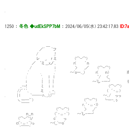
.
1250
：
冬色 ◆udEkSPP7bM
：
2024/06/05(水) 23:42:17.83
ID:7
＿
／´ ｀フ
/ ,!
レ _, r ミ (⌒ｰ⌒)
／ `ミ __,xノﾞ､ r( ´ｎ
. / i > ,／ (⌒ｰ⌒)
,' . ,' ～'oー､_) r( ｎ) 商品
; ', l l `/ <_
i | | | ～'し -一┘ 街の外で魔
,.-‐! ﾐ i i (⌒ｰ⌒)
//´｀｀､ ミ ､ ｰ､ ( ´・ω)
. | l ｀──-ﾊ､,,),)'''´ ～､/ っっ
ヽ.ー─'´) (⌒ｰ⌒) └ー-､ぅ
￣￣ r､´・ω・))
(⌒ｰ⌒) > _/´
ｎ__ｎ (´・ω・｀) ～'し-一┘
(⌒ｰ⌒)ﾉ c' っ
c('・ω・｀)っ ～(_,'ーo'
｀￣￣´