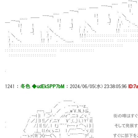
____ -ｰ￢''^ﾞﾞ´ 
＿＿ --ｰ￢''^ﾞﾞ l ! ! 
____ -ｰ￢''^ﾞﾞ´ ､ l _］ ., ., 
＿＿ --ｰ￢''^ﾞﾞ l ! ! ., ＼ ′ ゛ │.! ， `-、 
____ -ｰ￢''^ﾞﾞ´ l ! ! ､ l _］ .! ， `-、 !.! ﾞ
l ! ! ､ l _］ ., ., ＼ ′ ゛ │! ﾞ ． ｀'-..,,,,,、 : : : : : 
､ l _］ ., ., ＼ ′ ゛ │ .! ， `-、 !.! : : : : : : : :＼ : : : : : :
., ＼ ′ ゛ │ .! ， `-、 !.! ! : : : : : : : : : : : : : : : : : : : : : : : : : : 
.! ， `-、 !.! ! ﾞ ． ｀'-..,,,,,、 : : : : : : : : : : : : : : : : : : : : : : : : :
! : : : : : : : : : : : : : : : : : : : : : : : : : : : : : : : : : : : : : : : : : : : : : : : : : : : :
: : : :: : : : : : : : : : : : : : : : : : : : : : : : : : : : : : : : : : : : :
: : : : : : : : : : : : : : : : : : : : : :
.
1241
：
冬色 ◆udEkSPP7bM
：
2024/06/05(水) 23:38:05.96
ID:7
,. -─- 、
／ , - ─ゝ-‐ｚ._
┌ｰ┐＿.i ／ _,､,w'V､N,.ﾄ≦_
, -‐l |l ｢ ,＞'‐' ,ｨﾊr'",二ｺ ∠ヾ,`__ 街の噂
. / ／,| |ｌ !|／.r',ニY V´_(｡_} i｡) Y｢ il|
. / /.| ｌ| !|/,. l f_j '"´´r‐-‐ r ⌒ヽi |l | そ
〈 ,⊥_ l.l.ｲv,ゝニ) l /''"´￣`ｰ'ヾ,ｉ||
, -‐ゝｧ（9}`》《rーく＼ ! 'ｰ''"¨´￣｀ﾂ「_｣_ すぐに部