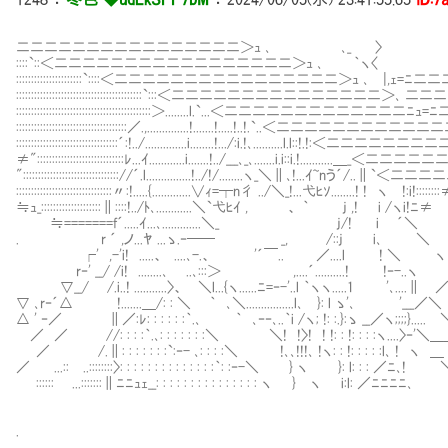
二二二二二二二二二二二二二二二二＞ｭ ､ ､_ 〉
::::`::＜二二二二二二二二二二二二二二二二二＞ｭ ､ ｀ヽ〈
::::::::::::::::::::::`::::＜二二二二二二二二二二二二二二二二＞ｭ ､ |,ｪ=ﾆ
::::::::::::::::::::::::::::::::::::::::::`:::＜二二二二二二二二二二二二二二二＞､
:::::::::::::::::::::::::::::::::::::::::::::＞........l.`...＜二二二二二二二二二二二二二
:::::::::::::::::::::::::::::::::::::／.,..............!.......!.....!..!.`..＜二二二二二二
::::::::::::::::::::::::::::::::::´:!../..............i........!.../:i.!､..........l.l::!.!:＜
≠":::::::::::::::::::::::::::::ﾚ...ｲ............i.......!../___､_､.......i.i::i.!...........
":::::::::::::::::::::::::::::::://´.l...............!../!/........ヽ_＼∥､!...ｲ~nう´/..
::::::::::::::::::::::::::::::::〃:!.....{.............∨ｨ=┬n彳 ../＼_!...弋ﾋｿ........! ! ヽ !:i!
≒ｭ_::::::::::::::::::::∥::::!../ﾄ､............＼`弋ﾋｲ , 、 ｀ j 
≒=======f´.....ｲ...､.............＼_ j/! i ´＼
. r ´ ,ノ...ﾔ ...ゝ.‐── _, /::j i､ ＼
┌' ,-'i! .....、 ....､-.、 '´￣.. ／....l ! ＼ ヽ
r‐' __/ /i! ........､ ..､:::＞ ,....´..........! !‐-..ヽ 
▽__/ /.i..! ...........〉、 ＼l...{ヽ......ﾆ=‐-'..l ｀ヽヽ.....1 '､....∥ 
▽ ､r‐´△ !.......＿/: : ＼ ｀ ､＼................l､ }: l ゝ'､ '___／＼
△ ' ‐／ ∥／:ﾚ: : : : : :｀.､ ｀ ､‐‐､..｀i /ヽ; !: :.}:ゝ __／ヽ;;;;}..... 
／ ／ //: : : :｀.､: : : : : : :＼ ＼! !〉! ! !: : !: : : :ヽ....〉‐'＼＿
／ /.∥: : : : : : :`:‐- ､: : : :＼ !､､!!!､ !ヽ: : !: : : : :l､ ! ヽ 
／ ...:: ..::::::::〉: : : : : : : : : : : : : :｀: :‐-＼ } ヽ }: l: : : ／ﾆ､! ＼...
:::::: ...:::::::∥ﾆﾆｭｪ__: : : : : : : : : : : : : : : ヽ } ヽ i:l: ／ﾆﾆﾆﾆ､ 
.