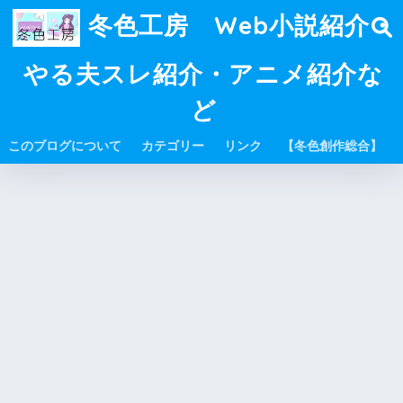
冬色工房 Web小説紹介・
やる夫スレ紹介・アニメ紹介な
ど
このブログについて
カテゴリー
リンク
【冬色創作総合】