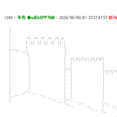
.
1240
：
冬色 ◆udEkSPP7bM
：
2024/06/05(水) 23:37:47.57
ID:7
|
|
| ,へ ,へ ,へ ,へ ,へ .,ﾍ
| | |_| |_| |_| |_| |_| |
| | .|
|ﾞﾞ''''ー ..,,_.| .| この
| ｀l .|
| | .| l^!_.ｌ^l_.l^!_l^!_.ｌ^l_.ｌ^l.ｌ
| | .| | |
| | .|___.,|, .|
| | .| | |＾!_!＾!_!＾!_!＾!_n_n_n_
| | .| | | 
| | .| | | 
| | .| | | ｌ !＾!_!＾
| | .| | | ｌﾞ''''
| .,..-'"-. ､,, .| | | ｌ
|,..-'"゛ ｀''ｰ ,,、 .| | | 
| ｀ﾞ'ｰ ..,,, .|"゛''ｰ ,,、 .| 
.｀ﾞ''ｰ ..,, ''｀ﾞ' ,,、 |｀''ｰ ,,、 .|,..-'"
｀ﾞ'ｰ ..,,, ..| ｀ﾞ'ｰ｀ﾞ',
.｀ﾞ'' ＿＿ --ｰ￢