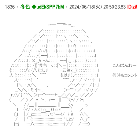
1836
：
冬色 ◆udEkSPP7bM
：
2024/06/18(火) 20:50:23.83
ID:z
＿＿
'"￣ ￣`''ｰ-
／: : : : : : :j: : : : : : : : : : : :＼
／: :／: : : : : :|: : : ヽ: : : :＼ : : : ヽ
／: :／ : : : | : : : : : : : : ﾞ; ヽ : : ヽ: : : : 、
/ : : / : : : : : j: : : : |: : : : : l: : :Y : : : : : : : .
/: : :/: : : :/: :/{: : : : |: : : : l :|: : :l : : : :l : : : :i
／: : :/: : : /{:―-|､: : : |: : : : l: : : : | : : : :l : : : :l
／/: : : :l : 乂,,_V ‐从: : : :: :―-| ;_: : j: : : : :} : : : :l
/: :/: : : : {: : /]{~斧气 ヽ: :|＼―| : : :ﾒ: : : : : : : :| : l こんぱんわー
｛: : : : : : :八: {八 {:::しﾘ =云竺x,,_}: : : :/: : : l: : l
人 {: : : : {: : : ＼ `'''" ｛i以ﾘ )ア: : : : : : : :l: : l 
人: : : : : :｛￣｀ `'''"．ﾉ: : :/: :/ : : :|: : }
{＼: : 乂:＼ ､ ＿／: :／: :/: : :/ } : j
__＼:＼ : ミ:个::... ￣ ＞‐''" : ／: : :/ :ﾉ :/
r､(∨ } ⌒＼ ＞ｧ‐个ｰ--‐ヒ__／:／:／__: :／／／
（ ／ > ／ 〃 `ｰ､ r― ∥￣`く-/ / )┐
＼ / /＿∥＿＿＿＿_.∥ .<ヾ っ
l {イ/ /人<> o＿ O o *￣￣ { ／
〔,l |./__j::::::::::￣::い::`ーイ/ ﾄ V ∧＼
/| |┘:{:::::::::::::::::::::::::::::::::└Lj::/ ∧__r"
{:::j |::::八:::::::::::::::{i;;,::::::::::::{:/::/ /::::::::〉