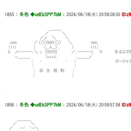
1855
：
冬色 ◆udEkSPP7bM
：
2024/06/18(火) 20:59:28.50
ID:z
＿＿＿
／ ＼
／ノ ＼ ＼
､nnn ／ （○）}liil{（○） ＼ nnn､
| l l l | （__人__） _ | l l l |
と ノ‐─‐─-､＼ ヽ |!!il|!|!l| ／､-─‐─‐!､ つ 手ぶら
ヽ＿＿＿ |ｪｪｪｪ| ＿＿＿,r'
│ ・ ・ │ ゴージャスPに殺さ
│ │
│ 自 主 規 制 │
│ │
.
1856
：
冬色 ◆udEkSPP7bM
：
2024/06/18(火) 20:59:57.58
ID:z
＿＿＿_
／ ＼
／ -‐´ ｀ー＼