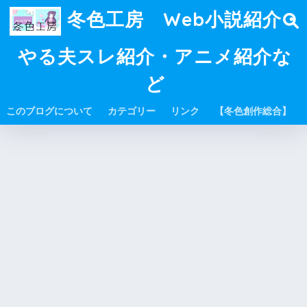
冬色工房 Web小説紹介・
やる夫スレ紹介・アニメ紹介な
ど
このブログについて
カテゴリー
リンク
【冬色創作総合】