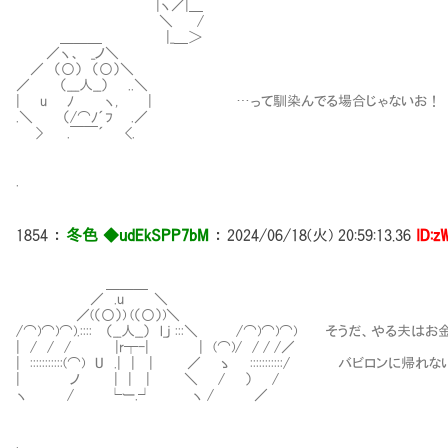
|ヽ／|＿
＼ /
＿＿＿ |_＿＞
／ヽ、 _ノ＼
／ （○） （○）＼
／ （___人__） ..＼
| u ﾉ ヽ, | …って馴染んでる場合じゃないお！
.＼ （/⌒ﾉ´ﾌ .／
> .￣￣´ <.
.
1854
：
冬色 ◆udEkSPP7bM
：
2024/06/18(火) 20:59:13.36
ID:z
＿＿＿
／ .u ＼
／(（○）) (（○）)＼
/⌒)⌒)⌒).:::: （__人__） l_j :::＼ /⌒)⌒)⌒) そうだ、やる夫
| / / / |r┬-| | (⌒)/ / / /／
| :::::::::::(⌒) U .| | | ／ ゝ :::::::::::/ バビロンに
| ノ | | | ＼ / ） /
ヽ / └ー.┘ ヽ / ／
.