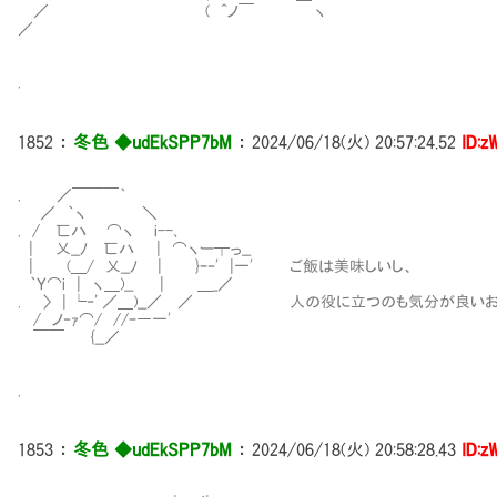
／ ( ^ノ￣ ヽ
／
.
1852
：
冬色 ◆udEkSPP7bM
：
2024/06/18(火) 20:57:24.52
ID:z
. ／￣￣￣｀
／ ｀ヽ ＼
. / 匸ハ ⌒ヽ i--､
| 乂__ﾉ 匸ハ | ⌒ヽー┬っ__
| (＿/ 乂__ﾉ | }ｰ‐' |一' ご飯は美味しいし、
｀Ｙ⌒i | ヽ＿)__ | ＿_／
. 〉 | └‐' ／＿)__／ ／ 人の役に立つのも気分が良いお
/ ノ‐ｧ⌒/ //ｰ―一'
￣￣ {__／
.
1853
：
冬色 ◆udEkSPP7bM
：
2024/06/18(火) 20:58:28.43
ID:z