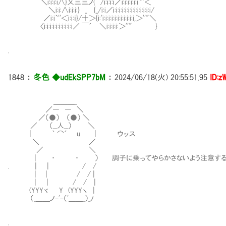
＼i:i:i:i∧}乂三三ノ{ /i:i:i:i／i:i:i:i:i:i`''＜
＼i:i:∧i:i:i:} _ {_/i:i／i:i:i:i:i:i:i:i:i:i:i:i:i/
／i:i`''＜i:i:ｉ}/十＞{i:'i:i:i:i:i:i:i:i:i:i:i,＞''"＼
〈i:i:i:i:i:i:i:i:i:i／ ￣´ ＼i:i:i:i:＞''" }
.
1848
：
冬色 ◆udEkSPP7bM
：
2024/06/18(火) 20:55:51.95
ID:z
＿＿＿_
／― ― ＼
／（●） （●） ＼
／ （__人__） ＼
| ｀ ⌒´ u | ウッス
＼ ／
／ ＼
| ・ ・ ） 調子に乗ってやらかさないよう注意する
. | | / /
| | / / |
| | / / |
(YYYヾ Y (YYYヽ |
（_＿＿ノ-'-（'＿＿_）_ﾉ
.