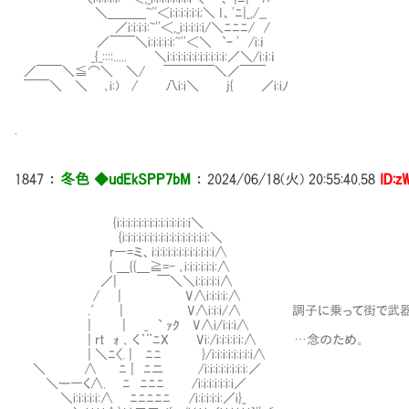
＼＿＿＿~''＜i:i:i:i:i:i;＼ I、'ﾆ|_,/__
／i:i:i:i:~''＜,_i:i:i:i:i/＼ﾆﾆﾆ/ /
／￣￣＼i:i:i:i:i:~''＜＼ `ｰ ' /i:ｉ
_{_::::..... ＼i:i:i:i:i:i:i:i:i:i:i:／＼/i:ｉ:ｉ
／￣￣＼≦⌒＼ ＼/ ￣￣￣￣＼／￣￣
￣￣＼ ＼ ､i:) / 八i:i＼ j{ ／i:iﾉ
.
1847
：
冬色 ◆udEkSPP7bM
：
2024/06/18(火) 20:55:40.58
ID:z
Ⅷ{i:i:i:i:i:i:i:i:i:i:i:i:i:i＼
Ⅷ{i:i:i:i:i:i:i:i:i:i:i:i:i:i:i:i:＼
r―=ミ、i:i:i:i:i:i:i:i:i:i:i:i∧
{ ＿{{＿≧=- ､i:i:i:i:i:i:∧
／| ￣＼＼i:i:i:i:i∧
/ | V∧i:i:i:i:∧
.′ | V∧i:i:i/∧ 調子に乗って街で武器とか
| | _ ` ｧｸ V∧i/i:i:i∧
| rt ｫ ､ く｀¨ﾆX Vi:/i:i:i:i:i:∧ …念のため。
| ＼ﾆ〈. | ﾆﾆ }/i:i:i:i:i:i:i:i∧
＼ ∧ Ⅷﾆ | ﾆニ /i:i:i:i:i:i:i:i:／
＼ー―く∧. Ⅷﾆ ﾆﾆﾆ /i:i:i:i:i:i:i／
＼i:i:i:i:i:∧ Ⅷﾆﾆﾆﾆﾆ /i:i:i:i:i:／i}_