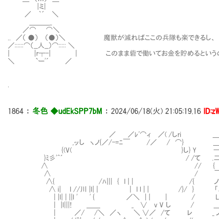
|ミ|
／ ｀´ ＼
＿＿＿_
／⌒ ⌒＼
.. ／（ ●） （●）＼ 魔獣が減ればここの兵隊も楽できるし、
／::::::⌒（__人__）⌒::::: ＼
| |r┬-| | このまま砦で働いてお金を貯めるというの
＼ `ー'´ ／
.
1864
：
冬色 ◆udEkSPP7bM
：
2024/06/18(火) 21:05:19.16
ID:z
／ ／ﾚ'⌒ィ ／( /しri ＿
,ッし ヽノ{／/-=ﾆ￣ /／ / ⌒} ＿＿_
{(V( }し} Y ―― 
}ﾐ彡'^´ / /て .二二
∧ // { } 
∧ / ￣
∧{ /ﾊ||| { l | | /{ ノ‐､‐ 
∧ i| l //川 |l| | | l l | | /}/ } 「
| |l| | ||l ' ' { ／＼ | | | / L
| |l|||! ＿＿ _ ∨ v V し / ＿ }＿
| ／/ /＼ ／ヽ ＼ ∨／ /て レ _ 