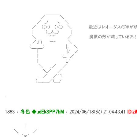
＿＿＿_
／ ＼
／ _ノ ヽ ＼
／ （＞） （＜） ＼ 最近はレオニダス将軍が頑張
| （__人__） |
＼ ｀⌒´ ,／ 魔獣の数が減っているお
／_∩ ー‐ ＼
（＿__＿） |、 ＼
| |/ ／
| ⊂ ／
| し'
＼ ､／ ／
＼／ ／
＿／ ／｀`l
（＿_＿_／（＿/
.
1863
：
冬色 ◆udEkSPP7bM
：
2024/06/18(火) 21:04:43.41
ID:z
|
＼ __ ／
＿ （ｍ） ＿