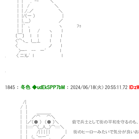
| | , -‐ ＼
| | / ＼
| | ./､／ ＼
| |/（一 ） |
| |､___） ／
| |` 、 ヽ ﾌｩ
| | l / ヽ l
〔￣〕 l l l l
<⌒ヽ__ l＿⊥ l l
〈 ノ l
>ー- -- 一´ l
. 〈 二)し' l l
.
1845
：
冬色 ◆udEkSPP7bM
：
2024/06/18(火) 20:55:11.72
ID:z
/|
/ |
| | ＿＿＿_
| | ／⌒ ⌒＼
| |／（● ） （● ）＼ 砦で兵士として街の平和を守るのも
| |::::::⌒（__人__）⌒:::::＼
| | /| | | | | | 街のヒーローみたいで気分が良いお
| | (、`ー―'´, ／