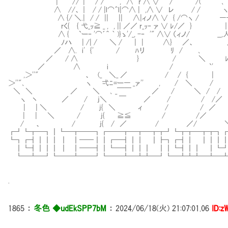
| //＾| / / , ∧ r ∧ ∨ / /( ､ 
∧ //、｜ / / |l⌒＾l|⌒∧ | ,∧ ∨ レ / / ヽ. 
∧ {/ ＼.| / / || || ∧|ィノ∧ ∨ { /⌒ヽ / 
rく{ { 弋_ｯ≧ _ , , || ／／ r_ｯ‐ ァ ∨ ﾚ/／ } 
∧ { `ー‐ '⌒´＾ ｀ )}ゝ'/_, -‐ '" ∧∨ （ィノ/ __,
ﾉハ | /| / ＼ / | | ∧} ／、 ,
／ ∧. i' {' / ﾊリ ﾘ / ､ | 
／ / ∧ } / ＼ ﾚ'
／ ∧ i / `' 
,＞''" 、 (_ ＼_ ／ / / { |
＞''"､ ヽ 弌ﾆ=ー― _ァ'' , / ＼ /
＼ ＼ ／ ＼ ､ _￣￣ ／ / ＼
ヽ 丶 ／ / j＼ ￣ ／ / /
| | ＼ / j{ ＼ ィ / / ／ ,＞
| | ＼ / j{ ≧≦ / /／ ,
/ 、 / j{ / ／ / ／/
┏┛┗┳━┓┃┗━┳━━┓┏━━┳━┳━┳┳┛┗┳┳━┳┳┓
┗┓┏┫┃┃┃ ┃ ┃━━┃┃┏━┫┃┃ ┃┣┓┏┫┃ ┃┃┃
┃┗┫┃┃┃ ┃ ┃━━┫┃┗━┫┃┃┃ ┃┃┗┫┃┃ ┃┗
┗━┻━┛┗━━┻━━┛┗━━┻━┻┻━┛┗━┻┻┻━┻━┻
.
1865
：
冬色 ◆udEkSPP7bM
：
2024/06/18(火) 21:07:01.06
ID:z