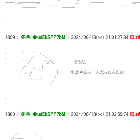
＿＿―＿＿＿＿＿￣￣￣￣‐―￣￣―‐―― ＿＿＿￣￣――― ＿
――￣￣＿＿＿￣―＝＝＝━＿＿＿￣― ―――― ＝＝ ￣―
.
1859
：
冬色 ◆udEkSPP7bM
：
2024/06/18(火) 21:01:27.84
ID:z
. ‐……‐- .
. _＿＿／ ｀丶
／￣￣￣゜o ＼ …そうだ、
／ }､_____}
｡ﾟ ､__ノ '. ｝ 今はやる夫一人だったんだお。
'.＿___｝ /
／
.
1860
：
冬色 ◆udEkSPP7bM
：
2024/06/18(火) 21:02:59.74
ID:z
＿＿＿_
／::: ＼
.. ／:::::::::: ＼