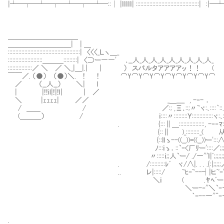
|┴─┬─┴─┬─┴─┬─┴─::│ |ｌｌｌｌｌ| ::::::::::::::::::::::::::::::::::::
＿＿＿＿＿＿＿＿＿＿
＿＿＿＿＿＿＿＿＿| | ＿
::::::::::::::::::::::::::::::::::::::::::::::::| 〈〈〈_Ｌヽ＿_
:::::::::::::::::::::::＿＿＿:::::::::| 〈⊃ー――' ､__人_人_人_人_人_人_人_人_人_
::::::::::::::::／ ＼ ／ ＼_|＿|.| | ） スパルタアアアアッ！！ (
￣￣／. （●） （●）＼. ! ! ⌒Y⌒Y⌒Y⌒Y⌒Y⌒Y⌒Y⌒Y⌒
／ （__人__） ＼| l
| |!!il|!|!l| | ／
＼ |ｪｪｪｪ| ／／ _＿____ , -‐- ．
/ ＿＿ / ／:; ,Ξ､::;〃~ヾ:､::::｀::...
(＿＿＿） / ｉ::::〃:::::::::Ｙ::::::::::::::ヾ:､::::::
. {:::∥＿:::::::::::::::::, -‐‐ﾏ:::::::
{::∥ )_:::::::::_( 从:::::::
{::ｌlゝ--((__))=((__))ー':::∧::::::
ﾉ:::ｉゝ．::`ｰ<厂ﾘー'::::／;;;;;V:::
〃:::::ｉ;;人`ー/ ./一'''ｌ|ﾞ;;;;;;;;;;人::::
. /::::::::::ﾚﾞ ヾ/∧|. . . .{:|;;;;;／~フ＼:::
.. レ|:::::/ ~ﾋｰ~--┤|ヒ~ｰ''ﾞ:､ ﾄ､ヾ
＼ｉ ( .ﾔﾍﾞー,ﾉソﾉ;;;).
＼ー-‐''＼`ｰ一'ﾞ
｀ｰ--一''^ｰ一
.