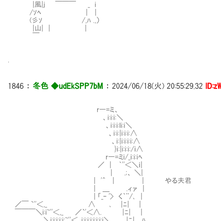
|風|j ￣￣￣ _ i
/ｿﾍ | |
(彡ｿ /,ﾊ .,）
|山| | |
￣
.
1846
：
冬色 ◆udEkSPP7bM
：
2024/06/18(火) 20:55:29.32
ID:z
r―=ミ、
Ⅵ、i:i:i:＼
Ⅵ、i:i:i:li:i＼
Ⅵ、i:i:|i:i:i:∧
Ⅵ、i:|i:i:i:i:∧
Ⅶ}ｉ:|i:i:i:/ｉ∧
r―=ミi/_ｉ:i:iﾍ
／ | ｀''＜＼ｉ|
| .;、 ＼|
| '＾ | | やる夫君
| ＿ .ィァ |
| 「_ｰ '> く｀¨/､ |
／￣ `''＜,_ ∧ Ⅵ､ |ﾆ| |
￣￣￣＼i:i~''＜,_ ／`'＜∧. Ⅵ |ﾆ| |
＼i:i:i:i:i:~''＜,_i:i:i:i:i:i:i:i＼ Ⅵ、 |ﾆ| ﾊ