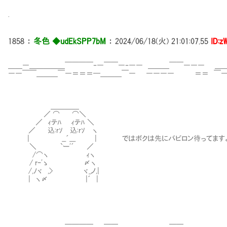
.
1858
：
冬色 ◆udEkSPP7bM
：
2024/06/18(火) 21:01:07.55
ID:z
＿＿―＿＿＿＿＿￣￣￣￣‐―￣￣―‐―― ＿＿＿￣￣――― ＿
――￣￣＿＿＿￣―＝＝＝━＿＿＿￣― ―――― ＝＝ ￣―
＿＿＿＿
／ ⌒ ⌒＼
／ ｨテﾊ ｨテﾊ ＼
／ 込:rｿ 込:rｿ ヽ
| __´___ | ではボクは先にバビロン待ってます
＼ `ー'´ ／
/⌒ヽ ｨヽ
/ rｰ'ゝ 〆ヽ
/,ﾉヾ ,> ヾ_ノ,|
| ヽ〆 |´ |