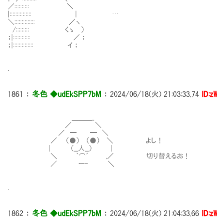
／:::::::::: ＼
|::::::::::::::: | …
＼:::::::::::::: ／ヽ
/::::::::: くゝ ）
；|:::::::::::: ／ ；
；|:::::::::::::: イ ；
.
1861
：
冬色 ◆udEkSPP7bM
：
2024/06/18(火) 21:03:33.74
ID:z
＿＿＿_
／ ＼
／ ─ ─ ＼
／ （●） （●） ＼ よし！
| （__人__） |
＼ ｀⌒´ ,／ 切り替えるお！
／ ー‐ ＼
.
1862
：
冬色 ◆udEkSPP7bM
：
2024/06/18(火) 21:04:33.66
ID:z