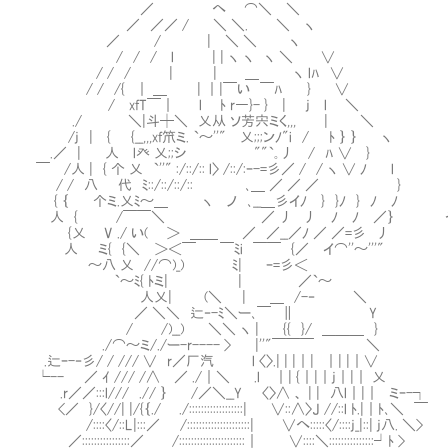
／ へ ⌒＼ ＼
／ ／／ / ＼ ＼. ＼ ヽ
／ / | ＼ ＼ ヽ
/ / / l | | ヽ ヽ ヽ ＼ ∨
/ / / | | ＿ ヽ lﾊ ∨
/ / /{ ｜ ＿ | ｜|￣い ￣ﾊ } ∨
/ xfT￣｜ l ﾄ r―}- } | j l ＼
./ ＼|斗┼＼ 乂从 ソ芳宍ミく,,, | ＼
/j | { {__,,,xf笊ミ. `～''" 乂;;;ンﾉ"i / ﾄ ｝ ｝ ヽ
.／ | 人 l癶 乂;;シ ""`｡丿 / ﾊ ∨ }
￣ /人 | { 个 乂 `''" :/::/:: l〉 /::/:ｰ-=彡／ / / ヽ ∨ ﾉ l
/ / 八 代 ﾐ::/::/::/:: ､＿ ／ ／ ／ } 
{ ｛ 个ミ.乂ﾐ～＿ ヽ ノ ､__＿彡イﾉ } }ﾉ } ﾉ ﾉ
人 { /￣￣＼ ／ 丿 丿 ﾉ ﾉ ／｝ やる夫
{乂 V ./ い( ＞ ＿＿ ／ ／__／ﾉ ／ ／=彡 丿
人 ミ{ {＼ ＞＜￣ ￣ﾐi ￣￣ {／ イ⌒''～'''"
～八 乂 //⌒)_) ﾐ| ｰ=彡＜
`～ﾐ{ ﾄミ| | ／`～
人乂| (＼ | ＿ /-‐ ＼
／ ＼＼ 辷‐-ﾐ＼ー､￣ ∥ Y
/ /)__) ＼＼ ヽ | {{ }/ ＿＿＿ }
./⌒～ミ/./ー-r---- > |''"￣￣￣ ＼
.辷ｰ-‐彡/ / /// ∨ r／厂汽 l 〈〉.| | |｜| ｜| |｜∨
└-- ／ ｲ /// /∧ ／ ./｜＼ .l ｜| {｜|｜j｜|｜ 乂
.r／／:::l/// .// ｝ /／＼__Y 〈〉∧ 、 | | 八l｜|｜ ミｰ-┐
<／ }/〈//| |/{｛./ ./::::::::::::::::::| ∨::∧〉J //::l ﾄ.|｜ﾄ､＼ ￣
/::::〈/::L|:::／ /:::::::::::::::::::::| ∨へ:::::〈/::::j_|::| j八. ＼>
／::::::::::::::::／ /::::::::::::::::::::::｜ ∨::::＼:::::::::::::::┘ﾄ >