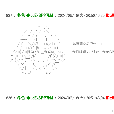
.
1837
：
冬色 ◆udEkSPP7bM
：
2024/06/18(火) 20:50:46.35
ID:z
. ´.￣｀⌒ヽ` :.
／ .;" ,:″/ ヽ＼:.`
/ ､〃 / .ｨ 、 丶 ヽ
ｰ--- . / i:. i _￣ 丶
/ .:′ ＼/.:/!:. : ﾊ／.i :.￣ﾞ. 九時前なのでセーフ！
. ゜.:,′ .: :/ﾚ`' |!:i ィ ﾚｲ:| :: i:. 、
/ィ..::{ /i ::|!{ ≧z V､___ﾘz≦ﾊ::j lヽ:ヽ 今日は短いですが、
〃 ,::::; ' ::ヽ ヾ /i/ /i’У.: ::::}:.ﾞ
乂 {:/.:i:::::（￣ヽゝ ､＿, u ﾁ::/.::::/ノ
＾ゝヘ:::ト ）.＿＿＿_ ィ´_フ￣
r'_/ | {ヽﾟ｡ｰc‐'/{ {_jゝ
―――――‐ゝ _ノ――――ゝ ノ――――
.
1838
：
冬色 ◆udEkSPP7bM
：
2024/06/18(火) 20:51:48.94
ID:z
┌─────────────────────────────