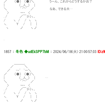
／ （●） （●）＼ うーん、これからどうするかお？
| （__人__） |
＼ ｀ ⌒´ ／ なあ、できる夫…
> ー‐ <
. / ／￣彡ﾐヽ、
/ ヽ / / ヽ ヽ
ヽ. Ｙ / | |
ヽ ノ ヽ ノ
.
1857
：
冬色 ◆udEkSPP7bM
：
2024/06/18(火) 21:00:57.03
ID:z
＿＿＿_
／ ＼
／ -‐´ ｀ー＼
／ （●） （●）＼
| （__人__） | …
＼ ｀ ⌒´ ／
> ー‐ <
. / ／￣彡ﾐヽ、
/ ヽ / / ヽ ヽ
ヽ. Ｙ / | |
ヽ ノ ヽ ノ