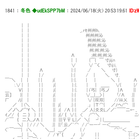
1841
：
冬色 ◆udEkSPP7bM
：
2024/06/18(火) 20:53:19.61
ID:z
| ｜
| ｜ _､rｾ州州h､
| ｜ Ⅶ州州州沁
| ｜ Ⅶ州州州;沁
| ｜ Ⅶ州州;州;沁
| ｜ Ⅶ州;州;州;沁
| ｜ Λ Ⅶ;州;州;州;沁 
| ｜ | | {￣{ ￣ 寸jij
| ｜ ∨ ∨ ^'く 寸ij:i, ､__人_人_人_
| ｜ Λ |::| ./ ＼ 寸} ） スパル
| ｜ | / |::| / | ＼. 寸. ⌒Y⌒Y
￣^＼ | ｜ | | j{ |::|. | ｜ 
:.∨ | ｜ | | j{ |::|. | | ＿＿ ∨
＿ Ｖ| ｜ | | j{ |::|. | i'丐| |丐,ノ |Λ
云］ }| ｜ | | j{ |::| ∨___|＿〉 | ｢/Λ .||
厂 ﾉj| ｜ | | || |::| ∨ |双双| //从乂 || | |
／ ｜(＼ | | || j{ .|::| .｣ |Τ⌒| ／ﾉヘ/⌒ || |
／ノ＼ノ⌒Ｙ ＼ | | || j{ /Λ |::| _／ 人|爻爻L／／´￣￣二=- 
ｲ／/ ｛ 二 ｝ } | | || j{/ ｛ ∨:|. < /⌒＼ ニ=- _
/´￣ ｛ 二入,.ノΛ | || |||〒〒 Ｌ|／ ＼{ ┘| |＿＿＿＿＿＿
＼| | / / / ＼ .|| ||｢.云／´⌒ / /^ー―┘―＜＿＿ ＿
<´￣~~~~| i＼ ＼＿| ＿／ { / ⌒^''＜ ＿ ｀
＿| |＿＼ / / Ｙ＾｛ ﾉ }/ | | {::::{＞ｘ