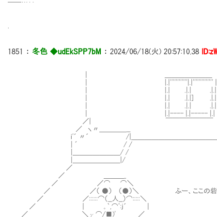
━━…‥
.
1851
：
冬色 ◆udEkSPP7bM
：
2024/06/18(火) 20:57:10.38
ID:z
| ＿＿＿＿＿＿＿
| |.|''''''''''''|.|'''''''''''''' |.
| |.| .|.| .|.|
| |.| .|.|] .|.|
| |.| .|.| .|.|
| |.|---- |.|----- |.|
／| ￣￣￣￣￣￣￣
／ ヽ〃＿＿＿＿__
i'´ 〃´ /|＿＿＿＿＿＿＿＿＿＿＿＿＿＿
| ´ / /
|＿＿＿＿＿＿＿/ /
|＿＿＿＿＿＿＿|/
／
／ ＿＿＿_
／ ／⌒ ⌒＼
／ ／（ ●） （●）＼ ふー、ここの砦での生
／ ／::::::⌒（__人__）⌒:::::＼
／ | ｡｀,⌒ﾟ:j´ |
／ ＼γ⌒/■)' ＿ ／