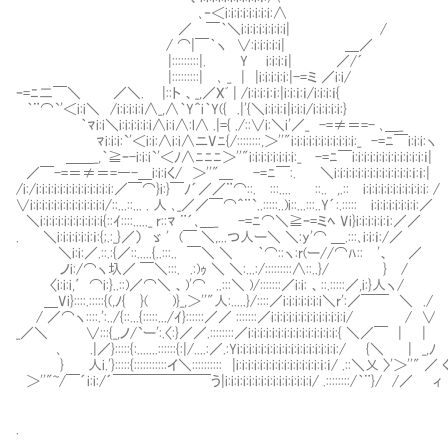
Ⅵ､‐＜i:i:i:i:i:i:i:i:∧
／Ⅵ￣｀＼i:i:i:i:i:i:i:i| /
/ ⌒|￣｀ヽ ∨:i:i:i:i:i| ＿／
|:::::::::|. Y Ⅵi:i:i:ｉ| ／/´
|:::::::::| ､ _ | |i:i:i:i:i:|-=ミ ／i:i/
ｰ=ﾆ二￣＼ ／＼. |::ト 、_,／Xﾞ | /i:i:i:ｉ:ｉ:|i:i:ｉ:ｉ/i:i:i:ｉ{
｀¨⌒`'＜i:i＼ /i:i:i:i:i∧_,∧｀Y＾i｀Y({ .|'{＼i:i:i:ｉ|i:i:i/i:i:i:i:i:}
｀ﾏi:i＼i:i:i:i:i:i∧i:i∧:l∧ .|={ ./::∨i:＼i'／_ -=≠＝=- ､＿
ﾏi:i:i:`'＜i:i:∧i:i∧ニVﾆ{/::::::::,＞''"i:i:i:i:i:i:i:i:i:i:i:_ 
＿＿_,｀≧ｰ-i:i:i`'＜ﾉ∧ﾆﾆﾆ＞''"i:i:i:i:i:i:i:i:_ -=ﾆ￣i:i:i:i:i:i:i:i
／￣-=＝≠＝=―-＿i:i:iく/ ＞''"＿ -=ﾆ￣:. ＼i:i:i:i:i:i:i:i:i:i:i:i:i:ｉ:ｉ:|
/i:/i:i:i:i:i:i:i:i:i:i:i:i:i:／￣⌒}i:}￣ﾉ´／／¨⌒::. :::.... ::.. ,.::Ⅵi:i:i:i:i:i:i:i:i:i:i: /
∨i:i:i:i:i:i:i:i:i:i:i:i:i/::...::... . 人 ､_／／￣⌒＾¨`..:::::..)i::...:::..Y´:.:::::Ⅷi:i:i:i:i:i:i:i:／
＼i:i:i:i:i:i:i:i:i:i:i{::ｲ::::....._ r::ﾏ ¨´､＿_ -=ﾆ⌒＼≧ｰ=ミﾍ Vi}i:i:i:i:i:ｉ:／／
. ＼i:i:i:i:i:i:ｉ:{;.:_}／） ゞ ' (￣ ＼,...つ人ー＼ ＼:y'⌒ ＿.:::､i:i:ｉ:/／
＼i:i:／.::.:{／::.....{..:::.. ￣＼ ＼ ｀⌒::ヽ:r(ー//⌒ﾊ::Ⅵ'、 ／
ノi:/⌒ヽ圦／ ￣＼:::. .:)ｩ ＼ ＼:...:/:::::::::∧::..}/ Ⅵ} /
〈i:i:i,′⌒i:}..::)／⌒＼ 、)'⌒ ..:::＼ )/:::::::／i:i: 、::.:::::／,i:}人ヽ/
＿Vi}::::.:::::{(,ﾉ{ }( )}_,＞''"人:.....}/::::／i:i:i:i:i:i:i＼r':／￣￣ ＼ ./
/ ／⌒ヽ::::.':../{::...{:::::.../ｲ}::::::／／ :::::::／i:i:i:i:i:i:i:i:i:i:i:i:i/ / ∨
_／＼ ∨:::{_,ノ/`ー':.〈:}／／.::::::::／i:i:i:i:i:i:i:i:i:i:i:i:i:i:i:{ ＼／￣ | |
､ .|／}:::::{:.......::::::{:|/....:／.:Yi:i:i:i:i:i:i:i:i:i:i:i:i:i:i:i:i:/ {＼ | _,ﾉ
} 人i.'}:::::{:::::::::::イ＼:::::::::: |i:i:i:i:i:i:i:i:i:i:i:i:i:i:ｉ:ｉ/ .::＼乂 〉'＞''" ／ 
＞''"~/￣´i:i:/´￣￣￣￣￣￣￣う|i:i:i:i:i:i:i:i:i:i:i:i:i:i:i/ .::::::::/｀¨}/ /／ ィ
.