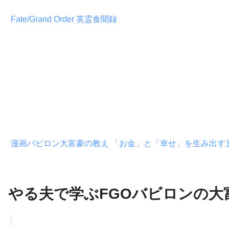
Fate/Grand Order 英霊食聞録
漫画バビロン大富豪の教え 「お金」と「幸せ」を生み出す
やる夫で学ぶFGOバビロンの大富