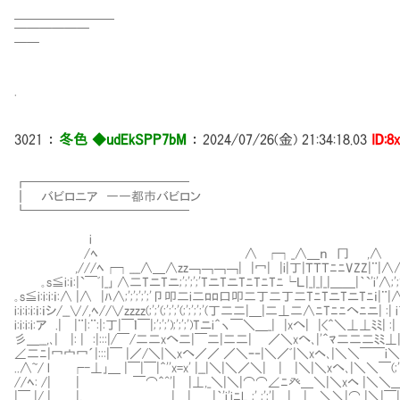
￣￣￣￣￣￣￣￣￣￣￣￣￣
━━━━━━━━
￣￣￣￣￣￣
￣￣
.
3021
：
冬色 ◆udEkSPP7bM
：
2024/07/26(金) 21:34:18.03
ID:8
┏━━━━━━━━━━━━━
┃ バビロニア ――都市バビロン
┗━━━━━━━━━────
i
/ﾍ ∧ ┌┐_∧＿ｎ 冂 ,∧
,///ﾍ┌┐___∧＿∧zz￢￢￢￢| |冖| |i|丁|ＴＴＴﾆﾆVZZ|
｡s≦i:ｉ:|`￣ﾞ|_｣ ∧二TニTニ;';';';'TニTニTﾆTﾆTﾆ└Ｌ|_|_|_|＿＿|｀`'i'∧;';';'
｡s≦i:i:i:ｉ:∧ |∧ |ﾊ∧;';';';';'卩叩二i二ﾛﾛ口叩二丁二丁二TﾆTニTニTﾆｉ|
i:i:i:i:ｉ:ｉシ/__∨/,ﾍ//∨zzzz(;';'(;';';'(;';';';'(丁二二|＿|二⊥二∧ﾆTﾆﾆへﾆニ| :| 
i:i:i:i:ア .| |¨|:¨:|:丁|￣ｌ￣|;';';');';';')Tニi＾ヽ￣＼＿_| |xへ| |<＾＼⊥⊥ﾐﾐ| :| |
彡＿__,､| |: | :|:::|/￣/二二xへ二|￣二|二二| ／＼xへ､|'＾ﾏ二二二ﾐﾐ⊥|_|_,
∠二ﾆ|冖宀冖´|:::|￣ |／/＼|＼xへ／／ ／＼ｰ‐|＼／ﾞ|＼xヘ､|＼＼￣￣i
..∧~/ l ┌-⊥｣＿ |￣|￣|＾''x=x' |__|＼|＼／＼| | |＼|＼xへ､|＼＼￣(;';';'(;';';
//ﾍ: /| | ￣⌒＾^'| |⊥,_＼|＼|⌒⌒∠ﾆ癶＿＼|＼xヘ |＼＼＿ｘ==ﾐ─
|￣ |/_|＿＿|,＿＿ | | |｀'i'iﾆL_;' ;';'| | | ＼＼|⌒ |＼|￣|