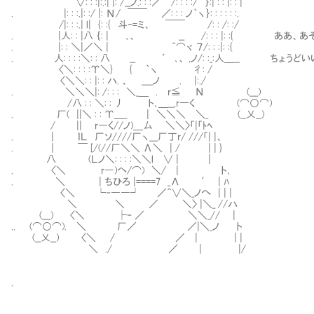
′∨: : :|:.:| |: /__ノ.: : :／ /: : : :/ ｝:| : : |: : |
. |: : :.|: :/ |: Ν/ ￣￣ ／: : : ノ｀ヽ｝: : : : : :.
/|: : :.| l| {: :{ 斗‐=ミ、 ￣￣ /: : /: :/
. |人: : |八 ｛: | ､、 __ /: : : |: :{ ああ、
. |: : ＼|／＼ | ^⌒ヾ ７/: : :|: :{
. 人: : : :＼: : 八 __ ′ ､、 ,ノ/: :_:人＿__ ちょ
〈＼: : : :Υ＼} { ｀ヽ 彳: /
〈＼＼: : |: : ハ. 、 ____ノ . |:./
. ＼＼＼|: /: : : ＼_＿ . r≦ Ν (___)
/八 : : ＼: : 丿 ト､＿__,r―く (⌒○⌒)
. 厂( ||＼ : : Υ＿_ | ＼＼＼ ＼_ (__乂__)
/ || r―く//ノ)＿厶 ＼＼〉「|「ﾄﾍ
. | ｌＬ 厂ソ////厂ヽ___厂丁r/ ///「| |、
. | ￣ [/(//厂＼＼ Λ＼ | / | | }
八 (Ｌノ＼: : : :＼＼l ∨ | |
. 〈＼ r―)へ/⌒) ＼/ | ト､
. ＼ | ちひろ |====7 _Λ ′ | ﾊ
〈＼ └‐――┘ ／＾∨＼_ノへ | | |
＼ ＼ ／ ＼〉 |＼_ //ハ
(___) 〈＼ ├‐ ／ ＼＼_// |
.. (⌒○⌒). ＼ 厂／ ／|＼_ノ ト
(__乂__) 〈＼ / ／ | | |
＼ ./ ／ | |/
.