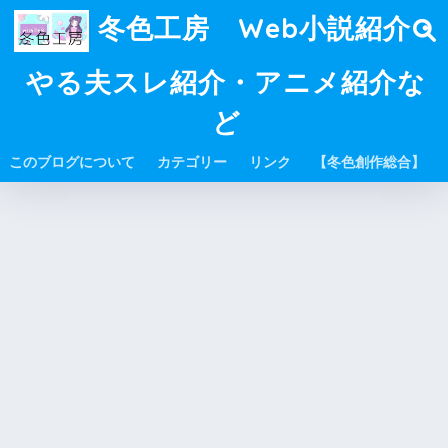
冬色工房 Web小説紹介・
やる夫スレ紹介・アニメ紹介な
ど
このブログについて
カテゴリー
リンク
【冬色創作総合】