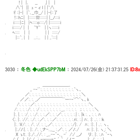
! | |､ __ ,| | |
∧~| || ｭ - ィ l | |~∧
彳::}-| |`､__巾__/ | |-{::了
!:::hﾆ| |:::::::丗:::::::| |__ﾉ::::i
. i::::::}ﾆ| |ﾍ:::::o:::::/| |:::::::::::i
i:::::::/ | | ~Y~ | |ヽ:::::::i
. ﾍ::::: | | | | ::::::/
|:::`, | | ...:... | | ,.'::::|
.
3030
：
冬色 ◆udEkSPP7bM
：
2024/07/26(金) 21:37:31.25
ID:8
＿＿＿＿＿＿_
,, -‐'´:. :. :. :. :. :. :. :. :. :. :.`ヽ、
／:. :. :. :. :. :. :. :. :. :. :. :. :. :. :. :. :.＼
／／:. :. _／￣￣￣￣￣ﾞﾞー-‐'⌒`ヽ、k
/:. :. :. :.／:. :. :. :. :. :. :. :. :. :. :. :. :. :. :. :. :. :＼
/:. :. :. :./:. :. :/ :. :. :. :. :. :. :._,,. : :. :. :. ;; :. :. :. :.＼
|:. |. :. :/, :. :./:. :. :.／:. :. :／:. :. :. :. :.| :. |k :. 、:. :. ﾊ
〈:. |:. ://:. :./:. :.／:. :. :.／:. :. :. :. :. :.ri:. :.| ﾊ:. :|: ､:. : ｋ
|:. :V/:. :. /:. :/. :. :_.／:. :. :. :. :. :. :./|:. / ﾊ:. :|:. | ､:. ヽ、
. |:./ﾉ:|. :. |:. /:. :_ナ-..,,__ :.／:. :. ／ﾉ:./ ﾊ: |:. |:. ヽ_: ＼
X ゝt:. :|:./:..//:. : _,,.-‐^ｰ､_ -' /:/ __ノ リ:. |:. :.ﾊ ｀ｰヽ
/: （ _ |:. |/:./ λｰ┬--=ﾆ_´_` /ノニ |:. /:. :. : }