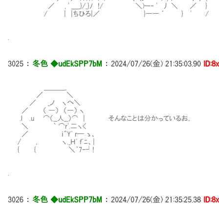
／ , ' ＿_}/_}ﾉ !/ ＼)ー‐ ' 丿 ＼ ／ }
/ | |ちひろ|／ }―― ´ } ' /
.
3025
：
冬色 ◆udEkSPP7bM
：
2024/07/26(金) 21:35:03.90
ID:8
＿＿＿_
／ ＼
／ _ノ ヽへ＼
／ （ ―） （―） ヽ
.l .u ⌒（__人__）⌒ | そんなことは分かっているお。
＼ ｀ ⌒r'.二ヽ<
／ ｉ＾Yﾞ r─ ゝ、
/ , ヽ._Ｈﾞ ｆﾞﾆ、|
{ { ＼｀7ｰ┘!
.
3026
：
冬色 ◆udEkSPP7bM
：
2024/07/26(金) 21:35:25.38
ID:8