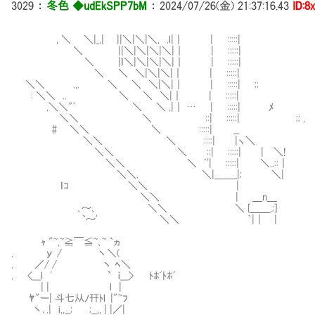
3029
：
冬色 ◆udEkSPP7bM
：
2024/07/26(金) 21:37:16.43
ID:8
, ＼ ＼|_,| ||＼|＼|＼, .l|｜ | :::::|
＼ ||＼|＼|＼|＼|｜ | :::::|
＼ |ｌ＼|＼|＼|＼|｜ | :::::|
＼ ＼ ＼|＼|＼|｜ | :::::|
＼＼ .,. ＼ ＼ ＼|＼|｜ | :::::| ;;
: ＼＼ .. ＼ ＼ ＼|｜ | :::::|
,＼＼"ﾞ ＼ ＼ ,|｜ … | :::::| ﾒ
＼＼ ＼ ::| :::::| ;; ,
# ＼＼ ＼ :::::| __
＼＼ ＼ ::::| |ヽ＼
＼＼ ＼ ::| :::::| | ＼!
＼＼ ＼ ﾞ'| :::::| ＼..::｜
＼＼. ＼|＿＿_|; ＼|
ｌｺ ＼＼ |
＼＼ | ＿n＿
､～､ ＼＼ ＼ [＿＿,;]
`～' ＼＼ ｀|｜ |
ｬ "~,~≧￣≦~､~ `ヵ
. у / 丶＼(
. ／/ / 丶 ﾍ＼
. <___l ' ` i___> ﾄﾎﾞﾄﾎﾞ
| | l |
ﾔ"ー| 斗七从ﾉ幵ﾄl |"~ﾌ
丶､.| i,,__; ;__,, | |／|