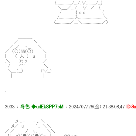
{................./..../..∨.........../...{
＼____／..../..... ∨....／.....{
/...............｛..o..o...................{
/.................入...........................＼
〈...............∠二＼.....................∠〉
＿＿＿_
／ ＼
／ _ノ ヽ__ .＼
／ （○）!i!i（○） ＼
| （__人__） u |
.＼ ）t-ﾂ ／
/ ⌒´ ＼
＼＿（__） i＼(__)
| |
.
3033
：
冬色 ◆udEkSPP7bM
：
2024/07/26(金) 21:38:08.47
ID:8
メ ,, -──- ､._＼
メ／ u ﾟ 。 ＼＼
／ ／ ノ ヽ､ ＼＼
! | oﾟ(（●）) (（●）)ﾟo | ううっ…