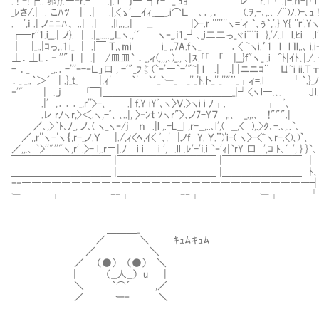
. ! ｰ!┌.. 卵}}.―‐r.- .|. i⌒j―~┤ｒ- _ ｭｮ"' レ"~ r.1 ｢~.|-.ｎ-|｢Γ
_ﾚさ/.| . こﾊﾂ | .| .|,<ゝ'＿ｲｨ_＿_.i⌒Ｌ ､．,． (.ｦ,-､,.､ /¨)ﾉ.)-､ｭ ! .|〈ｆ 
. ',ｉ .| ノﾆﾆﾊ、 ..| .| .|l,.,_.| __ |〉-.r '''''''ヽ='ィ `､ぅ`,'.} Y{ ''ｒ'.Yヽi
┌─r''1.i__.| ノ}. | .|_,...._,Ｌヽ.,'´ ヽ‐_.ｉ1_┘､_i二二っ_ヾi¨¨i },'/..l l.ﾋi .l'f､)
｜ |_,.|ｺっ,,１i_ | .|￣ Ｔ,､mi i_ ,.7A.fヽ_―――．< ~ヽi.゛1 l l ｌl,.､ i.iｰ'
⊥．⊥L．‐ ''" l | .| /皿皿` ．_,ィ(,,,,､)_., ､|ｽ.｢｢￣「￣|__}ｆ"ヽ_ .i ^ﾄ|ｲﾄ､|./.
- ．_ _,.．-'''ｰ-‐Ｌ」口 , -'"_ﾌζ(`ｰ'―`-'"~| l .| .| |ニニｺ¨ Ц~i ii.Ｔтl只
．_ _,.｀＞´ | .}_ｔ_ |,ｨ'＿＿｀'＿`´_`ー_―_''_'ﾄ.ト_''_''"¨_┐ィ=.l └｀.}_ﾉ ｉ.Y_ 
‐'" | ._j ｢￣|＿＿＿＿＿＿＿＿＿＿＿＿＿_|┘<ヽl―.､. Ｊl.l ｌ. ｉ. l"''
.|' ,．．．_,r''>-､ .| ｆ.Y iYﾞ､ヽ〉Ｖ.>ヽi i ﾉ┌.────┐ ﾞ､ Ｌ
.レ rﾉヽr,>＜.ヽ,-ﾞ､ ､..|, 〉‐ﾝt ｿヽr">､ノ7-Y７ ,.､ _.,.
／､,>｀ﾄ､ﾉ_, ノ､( ヽ_ヽ‐/j ｎ .|l ,.-L__l ,r-__,..､l',( __,
／,,r''ヽ-'ヽ｛,r-_ノ.Ｙ |./,ｨ<ﾍ,ｲ< ﾞ､,' |ノf Y. Ｙ.¨)'i-( ヽ>-<~ヽr-.<)､)`､
／,,.､ ｀>''"''"ヽ,r' .〉- l,.r＝|.ﾉ i i i ', .ll .ﾚ'-'ｉ.i `‐'ｨ|`rY 口 ',ｺ ﾄ､´ ', } }`､
￣￣￣￣￣￣￣￣￣￣ |￣￣￣￣￣￣￣￣￣￣ |￣￣￣￣￣￣￣￣ |
＿＿＿＿＿＿＿＿＿＿ |＿＿＿＿＿＿＿＿＿＿ |＿＿＿＿＿＿＿＿ ﾄ､
ｰ‐―――――――――――――――――――――――――――――
ー―――┬―――――‐ｰ┬―――――ｰ‐┬──────ー┬───┘
＿＿＿_
／ ＼ ｷｭﾑｷｭﾑ
／ ─ ─ ＼
／ （●） （●） ＼
| （__人__） u |
＼ ｀⌒´ ,／
／ ー‐ ＼