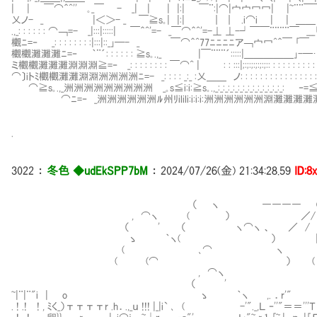
| | ￣⌒＾^''㍉｡_￣ - _| | | |:| ￣¨:|⌒|宀宀冖冖| |~¨¨￣￣ |
乂ノ- _ |＜＞- _ ￣≧s｡| |:| ｜ ｜ .i⌒i | | ＿＿ ⊥-匕] _
.,_: : : : : : ⌒￢=- _|:::|:::::| ￣＾^'=- _￣⌒＾^'=-⊥ ⊥-┘￣￣¨¨¨¨￣ _
欟ﾆ=‐ _: : : : : : : :|:::|::_｣─- _ ￣⌒＾^77ﾆﾆﾆﾆア￢宀冖^＾￣ ｢￣ |
欟欟灘灘灘ﾆ=‐ ｀¨´: : : : : : ≧s｡.,_ |￣¨¨¨´:::::|＿＿＿＿＿｣-─…ﾍ ﾉ
ミ欟欟灘灘灘淵淵淵≧=‐ _: : : : : : : : ￣⌒^ | : : :::|;:;:;:;:;:;:: : : : : : : : :
⌒〕iトﾐ欟欟灘灘淵淵洲洲洲洲ﾆ=- _: : : : _:_ :乂＿＿ ノ: : : : : : : : : : : 
⌒≧s｡.,_洲洲洲洲洲洲洲洲洲㌻_｡s≦i:i:≧s｡.,_:_:_:_:_:_:_:_:_:_:_:_
⌒ﾆ=‐ _洲洲洲洲洲洲ﾙ州ﾘilili:i:i:i:洲洲洲洲洲洲淵灘灘灘
.
3022
：
冬色 ◆udEkSPP7bM
：
2024/07/26(金) 21:34:28.59
ID:8
（ ヽ ―――― ○ ―
, ⌒ヽ ( ） ／/ | 
（ ' （ ヽ⌒ヽ 、 ／ / |
ゝ ｀ヽ( ） | (⌒
( ､⌒ ヽ （
( (⌒ ） (
, ⌒ヽ _,,.,..,
（ ' .ｒ‐'''"
~|¨|¨"i | o ゝ ｀ヽ ,. ．r'" '"''''''''''''
. ! .! ! , ﾐく_）ттттr .h．.,_ｕ !!! |_|i` ､ ( -'"._,Ｌ ‐''"＝＝'''Ｔ