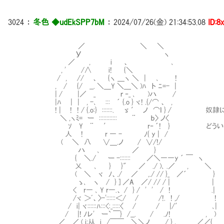
3024
：
冬色 ◆udEkSPP7bM
：
2024/07/26(金) 21:34:53.08
ID:8
／ ＼ ＼
У ヽ
／ , i 、 ､
, ' /∧ i! {＼
/ , // 、 {ヽ ＿ヽ ＼ | ､ !
, / {/ __. ＼＿Y ＼＿＼ )ﾊ ト ﾆ=- |
| / |／ _ ｒ ‐_ ､ )ハ /
|ﾊ | | , -､ ::: ´ {.o } ヾ! .{/⌒ 、 ,
! | ! ! / {.o:} :::::::. ゞ ′ ノ ⌒ｌ } / 奴
＼ ,ヽﾐ= ー :::::::::::: ¨ ｂ〉 ノ〈
ｿ Y ¨ ′ r‐ ´! } どういうことか本
人 ! r ― - ﾉ{ y | /
( ＼ 八 ∨＿.ノ / ∨/!/
ハ ､ ／ }
{ ＼./ ー -::::::: ／＼――y ´ ￣ ヽ
乂 ､ } }" ／ ./ )､ .／ , ＼
( ＼ ヾ ﾉ、./ ／ ,./ // }_ ／´ }
ゝ､ ヽ / } ] ／A ／/ // / | |
< r― ､ Y r―.、 / } / ' ' / ! .|
/ヾ ＞ﾞ、〉-'::::::＜/ / /!. ! ,/ !
/ i| ヾ::::::ﾊ:::<:_:::::〈 / / |/′ ､|
/ |! ﾉレ' ー` ￣} /__. / .ﾉ! , )
／ ／ ( i:从 i /￣￣ ＼＼ノ / } ､ ／／{