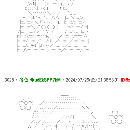
. ＞: ｌ:| :| : : ＞. -- イ､ ﾚ'l/
(: : : :＼|: /:〈､l !, l:.､
＼ : : : : : :/ ＼ ／ |:::｀:..-..
,..-.::´::::ｌ:｀ -: ､'ヽ ∧∧ |:::::＼:::::＞...､
. |:::､::::::/::＼ ｢｀ｰ､!/〔____〕､ |::::::::/::::::::::/::i
. |:::::l:::::＼::/´< > 〈 〉 〈 ｰ!:::::/::::::::::/:::::|
.. /|::::::!:::::::/:ﾚ^.'｀^V / .l ﾉ::::::＼::::::l:::::/
ｌ::|::::::∨:::＼Y: : : :ﾄ､' |／::::::::::::/:::Y::::∧
|:::::::::/:::::::::::/´ｌ : ﾉ: l、 ／::::::::::::／:::::::l:::::::::}
|:::::::::!:::[千川]:l;/:∨／::::::::::::／:::::::::::::!:::::::::l
|::::::八::::::::::::::::::::::／::::::::::::／:::::::::::::::::ﾉ.:::::::::!
.
3028
：
冬色 ◆udEkSPP7bM
：
2024/07/26(金) 21:36:53.91
ID:8
＿___
(___) . . : : : : : : : : : : : : : : . .
(⌒○⌒) .／: : : : : : : : : : : : : : : : : : : ＼
(__乂__) ／ : :／ : : :／: : : : : : : : : : : : ＼＼
/: : ／: : : ／: : : : : : : : : : : : : : : : :＼〉 (___)
. /:／: :／／: : : : : :／ : : / | : : : : : : : : ＼ (⌒○⌒)
／: :／ :/: : : : : :／: : : : / : : : : |: : : ＼: :ヽ .(__乂__)
. Λ: :/ : : ′/: : 斗―-: / .′: : Λ.:| : : |: : |