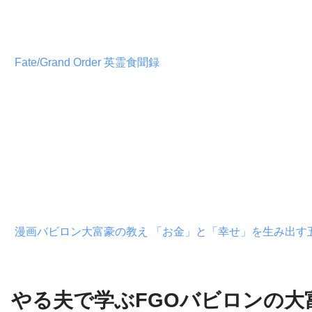
Fate/Grand Order 英霊食聞録
漫画バビロン大富豪の教え 「お金」と「幸せ」を生み出す
やる夫で学ぶFGOバビロンの大富