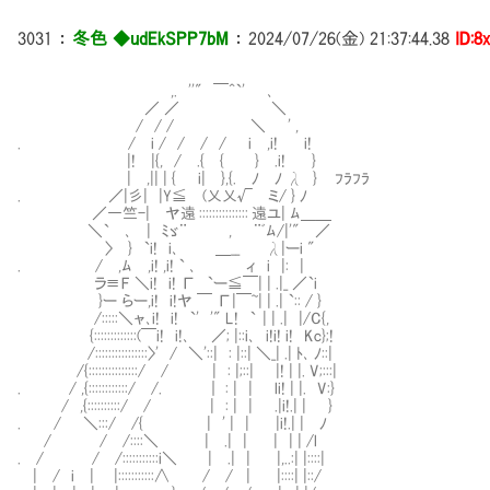
3031
：
冬色 ◆udEkSPP7bM
：
2024/07/26(金) 21:37:44.38
ID:8
,. ''" ￣^`' ､
／ ／ ＼
/ / / ＼ ' ,
. / i / / / / i ,i! i!
|! |{, / .{ { } .i! }
| ,|| | { i| },{. ﾉ ﾉ λ } ﾌﾗﾌﾗ
. ／|彡| |Y≦Ⅱ(乂乂√Ⅱミ/ } ﾉ
／―竺-| ヤ遠 ::::::::::::::: 遠ユ| ﾑ＿＿
＼` ､ | ﾐゞ¨ , ¨ﾞﾑ/|'" ／
〉 } `i! i､ ＿__ λ|ーi "
. / ,ﾑ ,i! ,i! ` ､ ィ i |: |
ラ≡F ＼i! i! Γ `ー≦￣| | .|_ ／`i
}ー らー,i! i!ヤ ￣ Γ|￣~| | .| `:: / }
/:::::＼ャ､i! i! `' '" L! ` | | .| |/C{,
{:::::::::::::(￣i! i!､ ／; |::i､ i!i! i! Kc};!
/::::::::::::::::〉' / ＼'::| : |::| ＼_| .| ﾄ､ ﾉ::|
/{:::::::::::::::/ / | : |;::| |! | |. V;:::|
. / ,{::::::::::::/ /. ｜ : | | li! | |. V:}
/ ,{::::::::::/ / | : | | .|i!.| | }
. / ＼:::/ /{ | ' | | |i!.| | ﾉ
/ / /::::＼ | .| | | | | /l
. / / /:::::::::::i＼ | .| | |,..:| |::::|
| / i | |:::::::::::∧ / / | |::::| |::/