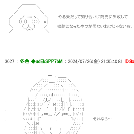
＿＿＿_
／ ＼
／ ＼
／ _ノ ::::::: ゝ､ ＼ やる夫だって知り合いに商売に失敗して
. | （○） （○） u |
＼ （__人__） ,／ 奴隷になったやつが居ないわけじゃないお。
／ ｀⌒´ ＼
.
3027
：
冬色 ◆udEkSPP7bM
：
2024/07/26(金) 21:35:40.81
ID:8
― ､ ＿＿
_／: : : ＿_: : : : : : ＼
／: : : ／: : : : : : ヽ : : : :＼
/: : : ／ : : : : : : : : : :l : : : : : ヽ
.′: :/: : : : :, : ;l : : : : :|: : l: : : : . ､
. |: : : ′ : /_l_:/ | ; : : |_|: : |､ : : : : i
/|: : ;|: :l ;/´ l/ И: : :| |｀l |､i: : : : :l
. /: |: /:|: :l/ _′ | : /|/ !' l: : : : :!
ｌ: : :/: :|: :| ,ｨ==ｭ.､ /／ ｫ==ｭ､ |: :/ : l
. 丶: : :( |: :|'´ , ｀l:/ : : | それなら…
,＼ : |:N /: : : /
.′: : :|:| :ゝ r― ┐ /: : : /
. 丶: : : |:| :l ＼ 丶＿.ノ ／l :/ /