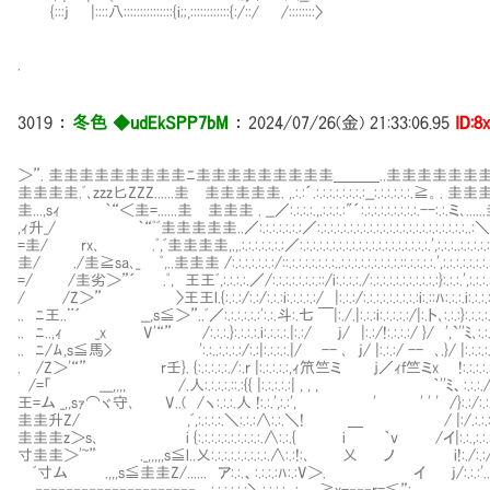
{:::j |::::八:::::::::::::::{i;;,::::::::::::{:/::/ /::::::::〉
.
3019
：
冬色 ◆udEkSPP7bM
：
2024/07/26(金) 21:33:06.95
ID:8
＞”. 圭圭圭圭圭圭圭圭圭ﾆ圭圭圭圭圭圭圭圭圭＿＿＿..圭圭圭圭圭圭
圭圭圭圭.ﾞ､zzz匕ZZZ......圭Ⅷ圭圭圭圭圭. ,.:.:´.:.:.:.:.:.:.:.:__:.:.:.
圭...,sｨ ｀“＜圭=......圭Ⅷ圭圭圭 . __／:.:.:.:.,.:.:.:.:"´:.:.:.:.:.:.:.:.
,ｨ升_/ ｀“ﾟﾞ圭圭圭圭圭..／:.:.:.:.:.:.:／:.:.:.:.:.:.:.:.:.:.:.:.:.:.:.:.:.:.
=圭/ rx､ .ﾟ,ﾞ圭圭圭圭,.,.:.:.:.:.:.:.:／:.:.:.:.:.:.:.:.:.:.:.:.:.:.:.:.:.:.:.:.
圭/ ./圭≧sa､_ ﾟ,..圭圭圭 /:.:.:.:.:.:.:/::.:.:.:.:.:.:.:..:.:.:.:.:.:.:.:.:.::.:.:.:.:
=/ /圭劣＞”´ .ﾟ, 王王ﾞ,:.:.:.:.／/:.:.:.:.:.:.:.::/i:.:.:.:./:.:.:.:.:.:.:.:.:.:.:}:
/ /Z＞” 〉王王l.{:.:.:/:.:/:.:.:i:.:.:.:.:/ |:.:.:/:.:.:.:.:.:.:.:.:i:.::ﾊ:.:
.. ﾆ王..¨´ __,s≦＞”..ﾞ／:.:.:.:.:.:':.:.斗:.七 ￣|:./.|:.:.:i:.:.:.:.:/|:.ト､:.:
.. ﾆ..,ｨ _x V'“” /:.:.:.}:.:.:.:.i:.:.:.:.|:.:/ j/ |:.:/!:.:.:.:/ }/ '
.. ﾆ/ﾑ,s≦馬> ':.:..:.:.:.:/:.:|:.:.:.:.|/ -- ､ j/ |:.:.:/ -- ､.}/ |:.
. /Z＞'“” r壬}. {:.:.:.:.:./:.r |:.:.:.:.:,ｨ笊竺ミ ｊ／ｨf竺ミx !:.:.:
/=「 ___,,,, Ⅷ/.人:.:.:.:.::.:{{ |:.:.:.:.:| , , , ｀''ﾐ、:.:.
王=ム _,,sｧ⌒ヾ守､ V..( /ヽ:.:.:.人 !:.:.',:.:', ' ' ' ' /}:.:
圭圭升Z/ ,ﾞ,:.:.:.:.＼:.:.:∧:.:.＼! ＿ / |:/.:.:
圭圭圭z＞s､ i {:.:.:.:.:.:.:.:.:.:.∧:.:.{ i ｀v /イ|:.:.
寸圭圭＞'~” ._,,,,,s≦l..乂:.:.:.:.:.:.:.:.:.∧:.:!:､ 乂 ノ i!:./:.:/.
ﾞ寸ム .,,,s≦圭圭Z/...... ア:.:.、:.:.:.:ﾊ:.:V＞. イ j/:.:.:'..ﾞN