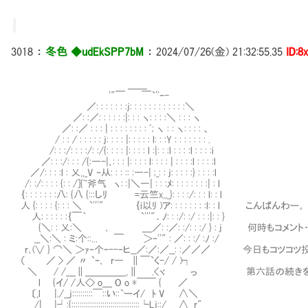
3018
：
冬色 ◆udEkSPP7bM
：
2024/07/26(金) 21:32:55.35
ID:8
＿＿
'"￣ ￣`''ｰ-
／: : : : : : :j: : : : : : : : : : : :＼
／: :／: : : : : :|: : : ヽ: : : :＼ : : : ヽ
／: :／ : : : | : : : : : : : : ﾞ; ヽ : : ヽ: : : : 、
/ : : / : : : : : j: : : : |: : : : : l: : :Y : : : : : : : .
/: : :/: : : :/: :/{: : : : |: : : : l :|: : :l : : : :l : : : :i
／: : :/: : : /{:―-|､: : : |: : : : l: : : : | : : : :l : : : :l
／/: : : :l : 乂,,_V ‐从: : : :: :―-| ;_: : j: : : : :} : : : :l
/: :/: : : : {: : /]{~斧气 ヽ: :|＼―| : : :ﾒ: : : : : : : :| : l
｛: : : : : : :八: {八 {:::しﾘ =云竺x,,_}: : : :/: : : l: : l
人 {: : : : {: : : ＼ `'''" ｛i以ﾘ )ア: : : : : : : :l: : l こんぱんわー。
人: : : : : :｛￣｀ `'''"．ﾉ: : :/: :/ : : :|: : }
{＼: : 乂:＼ ､ ＿／: :／: :/: : :/ } : j 何時もコメン
__＼:＼ : ミ:个::... ￣ ＞‐''" : ／: : :/ :ﾉ :/
r､(∨ } ⌒＼ ＞ｧ‐个ｰ--‐ヒ__／:／:／__: :／／／ 今日もコツコツ
（ ／ > ／ 〃 `ｰ､ r― ∥￣`く-/ / )┐
＼ / /＿∥＿＿＿＿_.∥ .<ヾ っ 第六話の続きをや
l {イ/ /人<> o＿ O o *￣￣ { ／
〔,l |./__j::::::::::￣::い::`ーイ/ ﾄ V ∧＼
/| |┘:{:::::::::::::::::::::::::::::::::└Lj::/ ∧__r"