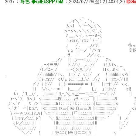
3037
：
冬色 ◆udEkSPP7bM
：
2024/07/26(金) 21:40:01.30
ID:8
、
,､イ＼｀ｰ 、｀ヽ､
人ヽl ヽ｀ー＼_ヽ＼
,ヾｰゝヽ､ヽ＼ヽ､＜´､<
ｿ ,,,,,､ヽヾ,､ヽー‐ミｰ<
1ィｚｊゞ,`ィｔzﾃ｀ ﾄ,-｀,'
､l / . ､ﾉﾉfﾘl 待ってくれ
ゝゝ-´｀ーノ ゛/ｿ ゞ ※奴隷
, ‐ﾗ､￣ｰ￣ ノ／.:ヾ､ _
＿,イ/ ｉ!.:.:.>ー-ﾆ.:.:.:.:.,'/ 7lヽ
,､-イ三ヲ/ ﾄ､//∀､､.::.:.:// ｉ !彡ﾐヽ､ __
/1／ﾆｰ, / ｉ:.‐〈.><ﾘ､ﾞ／/ l lゝ,､ミヽⅥゝ
. //lｉlｉlｉlｉili// fヽ､ l.:.:/..ｿ...ヽ:.:./ _ィ ! |lililililililヽｲｉ|
ｉ ,' ｉ-.::ｉ:// ヾリゝ ﾚ....i,'.....!..∨ ,∧ｦ ｉ |:::l:::.ｰ,'/ l l!
ｒ' / ｉ !;'// ｉ l !ｰ＝====≠＝-1l{ | i::::l::::// ヽヾ､
_ i l ∨:ヽ.ー-=ｰ' ｉ:........／ L」 ＿」 !::;i::// ヾｉ!
い ､ ,'｀l､__ﾉ/ ､ ,'::::::::::::｀l!ｉ.-..＼_ヾ∠-―ニニ二...ー::'::::ﾚ/ |i|
r‐ヽ' )( !i;ヾ.( ヽl:::::::::::::::::l!ｉ!;.;.;.;.;..;yﾃ:.‐;.;.;.;￣|l |:::::::::::::::::::ﾘ !!
,(｀ヽ｀Y ,ｉ !;.../> ｀ｉ:::::::::::::::li l.;.;.;.;.;.;⊥l;.;.;.;.;.;.;.;.;.ｉ| l::::::::::::::::::::ゞ
ヽ｀ナ´ 〃| l;.;ｉ∧ ト:::::::::::::li lﾂ三《 lΘ l》三三(!ｌ |::::::::::::::::::::,::ｉ｀ ヾｉ
｀i ﾄー≠,:ﾉﾉ;..l i:.ﾉｉ1 ＼:::::::!ｉl.:;.;.;.;.;.;..T｢´;.;.;.;.;.;.;.;l !l::::::::::::::::／ ､ / 
ｉ !..ヾゞ／;.;.;.l ﾚ＾l ＼:l !i.;.;.;.;.;.;.;.;!l.;.;.;.;.;.;.;.;.;.;l ll::::::::‐ ´ ｌ 
ヽレ／;.;.;.;.;.;l l i ｌ il;.;.;.;.;.;.;.;;!l.;.;.;.;.;.;.;.;.;.;l li ｉ::.,' 
｀＼;.;.;;.;.;.;.// l i li;.;.;.;.;.;.;.;」i;.;.;.;.;.;.;.;.;.;.l li レ ′
＼／/ ! l !lﾂﾆﾆ《 lΘ l》ニニ(l !i ヽ ,!