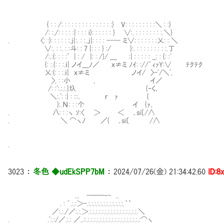
{ : : /: : : : : : : : : : : : : : :} V: : : : : : : : :＼ : :}
/: :./: : : : :| : : : i}: : : : : : } ∨:. : : : : : : : :.＼}
. 〈: :}: : : : : :.j|:. : :.,j|: : : : ---- ミ∨: : : : : : :乂: : ＼
∨:. : :. : :斗: : 7 |: : : } :/ }:. : : : : : : : : :.丁
/:.:{: : : :′| : / |: : /}/ ＿ :| : : : : : __: : {: :'
{: :.{: : :.ｉ| ノイ＿ﾉ／ ｘ≠ミ ﾉｲ: ://´ｨｧY:∨ ﾃｸﾃｸ
乂:{: : :.ｉ| ｘ≠ミ ノイ/ 〉-'/＼',
〉, : :小 , イ／
/: :':.:.:.|圦 {‐く､
＼:.': :| : :::. ｒ ｧ {
}:.Ν: : :个 イ {ｧ､
. 八: : :ヽ ｿ:〈 ＞ ＜ ｡si〔/∧
. ＼ ⌒ヽﾉ ／{ ｡si〔 /∧
.
3023
：
冬色 ◆udEkSPP7bM
：
2024/07/26(金) 21:34:42.60
ID:8
... -──‐- ..
. : ´.:.:＞-.:.:.:.:.:.:.:.:.:.:.:.:.｀`
／:.:./／:.:.＞.:.:.:.:.:.:.:.:.:.:.:.:.:.:.:.:.＼
. .':.:/／.:.: ／..::.:.:.:.:.:.:.:.:.:.:.:.:.:.:.:.:.:.:⌒ヽ