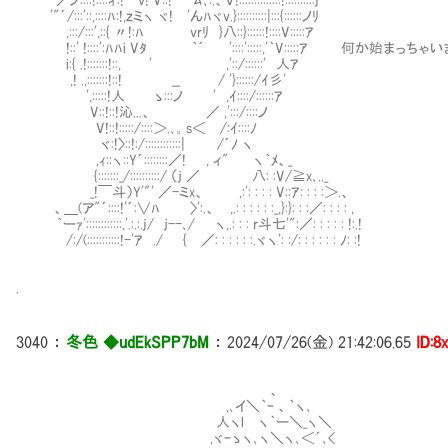
／ノ::::!::::ィ:! v! V::! ｀ ﾑ､:.、Ｖ!::::::::::::::!::::::::::j
'"´/:::'::,::::ﾊ:!,ｚミヽ ヾ! 'んﾊヾv.}::::::::::|:::{::::::ノﾘ
,:::/:::',::{ 〃!:ﾊ vrﾘ }八::}::::::!::::V:::::ｱ
!::' !::::':ﾊﾊi Vﾀ ｀´ '::::':::::,'｀V:::::ｱ 何か始まっち
i:{ .!:::::::!::, ' ,'::/::::::' 人ｱ
,! .,:::::::!::! __ / '}::::::/ｲ彡'
',:::::!人 ゝ:::ノ ' ,ｲ::::/::::::ｱ
V::!::!沁...、 ／ ,':::/::::ノ
V!::!:::::/::::＞.､。s＜ /:ｲ::::ﾉ
ヾ:!〉::!:/::::::::::::| /´ﾉ ヽ
,ｨ::ヽ::Y´::::::::／! , ィ" ヽ｀ﾒ、_
{:::::::_/::::::::::/ （ｊ ／ 八: :V/≧x､.._
_!￣斗）Y'"' ／-ミx、 ,:': : : : V::ｱ: : : :＞.、
、＿(ア"´::::!'´:∨ﾊ 〉':.、 ,.: : : : : :_,}:}: : :／: : : : ,
｀ーｧ'::::::::::::,'.:.:.j/ ｊ--､/ ヽ,.: : : r斗七'":／: : : : : !:.!
/:/(:::::::::::!-'ｱ ./ { ／: : : : : :.ヾヽ': :/: : : : : : ﾉ: :!
.
3040
：
冬色 ◆udEkSPP7bM
：
2024/07/26(金) 21:42:06.65
ID:8
、
,､イ＼｀ｰ 、｀ヽ､
人ヽl ヽ｀ー＼_ヽ＼
,ヾｰゝヽ､ヽ＼ヽ､＜´､<