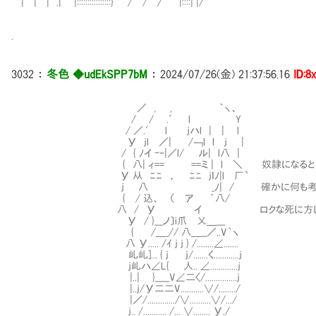
| | | .| |::::::::::::::::} / / / |::::| |/
.
3032
：
冬色 ◆udEkSPP7bM
：
2024/07/26(金) 21:37:56.16
ID:8
／ , , ｀ヽ、
/ / .′ l Y
/ ／.′ l ｊハl | | l
У ｊl ／| /￢l l ｊ |
/ { ﾉイ -‐|／l/ ル| l八 |
{ 八| ィ== ==ミ | l ＼ 奴隷になるという事
У 从 ﾆﾆ ， ﾆﾆ ｊｌﾉ|l 厂`
ｊ 八 _ﾉ| / 確かに何も考えなくても
{ / 込、 （ ア ´八/
八 / У イ ロクな死に方はできない
У / }___ノ〕i爪 乂＿___
{ /＿_// 八＿__／..V｀ヽ
八 У..... /ｲ ｊ ｊ } /........∠.......
乢乢]... { ｊ ｊ/.......く............ｊ
ｊ乢ハ∠L{ 人.. ∠.............ｊ
|..| }_____V∠二〈/...............ｊ
|..ｊ/У二二V...........∨/......../
|／/............./∨..........∨/.../
ｊ.. /........... /... ∨........ У./