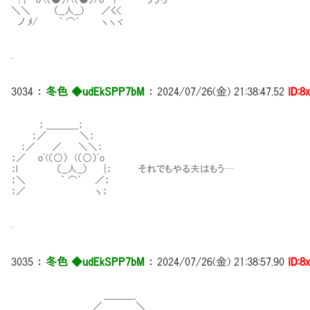
＼＼ （__人__） ／く<
ノ ﾒ/ ｀ ⌒´ ヽヽヾ
.
3034
：
冬色 ◆udEkSPP7bM
：
2024/07/26(金) 21:38:47.52
ID:8
； ＿＿＿_；
；／ ＼；
；／ ／ ＼＼；
；／ oﾟ(（○） (（○）ﾟo
；l （__人__） |； それでもやる夫はもう…
；＼ ｀ ⌒´ ／；
；／ ヽ；
.
3035
：
冬色 ◆udEkSPP7bM
：
2024/07/26(金) 21:38:57.90
ID:8
＿＿＿_
／ ＼