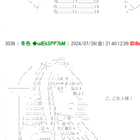
｀ヽ ,' !ｉl;.;.;.;.;.;.;.;.l T;,;,;,;,;,;,;,;,;,l il i
＼ｉ i!i;..;.;.;.;.;.;.;.l l;.;.;.;.;.;.;.;.;.;.l ll ﾄ ＼_／
,' ｌ!i;.;.;.;.;.;.;.;.;l l;.;.;.;.;.;.;.;.;.;.l ll ヽ￣
.
3038
：
冬色 ◆udEkSPP7bM
：
2024/07/26(金) 21:40:12.09
ID:8
,,,,,,;;;;;;;;
y∠ - ､-"::::::}:ｯ､
／ /／)￣ ` ､;,､
. ／ ( / ﾉ / 、 ＼
/ ,(/ノ / / ､ﾉメ, イ , ＼
. / (/ﾉ| |ノﾉ,==≠メ ﾉ,lﾊ i∧
---------- ､(/ ,| |/| ` 乂ﾘ ` ≦)). ﾄ
` ､ , ､.| | ,| "¨ 炒_ﾚ }
. | ｀ - _.ッ| || ,| `;;;;､ ご、ご主人様！
. | ::: ,; ;:::;廿 || ,| , --, ,;;;;;;;;,,
. | ::: ;; ;;;;;;;;::l l |l ー ;;;;;;;,
. | ;;;;;; ;;;;;;;;;λ l |lッ;;,,,,,,___ ;;,;;;;;;;;,,
. | | ;;;;; ;;;;;;l;;;l;;λ l| | l＿ / 平" ' `''';;;;;;;;,
. | l,;;;;_ _;;;/;;jT~ﾍ l| | 'l ≧-《＼ i; ＼
. | / ` ､三 ﾍ ,| Y;;(^@);} ﾍ `;, ＼
. |{ , - ''"""''i ,| ;, ∨//ノﾑ ﾍ ' _', ＼
. |;ｌ ', ,,,ｯｯｯｯｯ', | ∨ ＼＼ ﾍ ＼＼ ＼