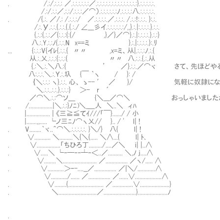
. /.:/.:.:.: ／.:.:.:.:.:.:／.:.:.:.:.:.:.:.:.:.:.:.:.:.:}.:.:.:.:.:.
/.:/.:.:／.:.:/.:.:.:／⌒）.:.:.:.:.:.:ﾉ.:.:.:.:八.:.:.:.:.:.
. /{.:. ／/.: /.:.:.:/ ／.:.:.:.:.／.:.:.:. /.:.:!:.:.:. }:.:.
/.:.У.:.:.{.:.:.{.{.:./ ∠___彡イ.:.:.:.:.:.:/,,}.:.|:.:.:.:.}.:.:.
{.:.:{.:.:／{:.:.:{:{/ ,}／}／⌒}.:.|:.:.:.:.}.:.:}
八.:.Y.:.:ﾉ{.:.:.N x==ミ }.:.|:.:.:.:.}:.ﾘ
... {:.:.:V{イﾚ{.:.:.{ 〃〃 ,x=ミ、从|.:.:.:ﾉ.:.{
从.:.乂.:.:.:{:.:.:{ 〃〃 八.:.:.{.:.从
{.:＼.:.＼八.:{ ’ ／}.:.:.／⌒ヾ さて、先ほどや
八:.:.:.＼.:.Ｙ.:.圦 {￣ ｀ヽ / }: /
｛＼:.:.: ヽ}.:.:. 心、 ゝ-- ′ ／ }/ 気軽に奴隷に
＼.:.:..:.:.}.:.:.:} ＞- r ´
／⌒＼.:.:⌒ソ＿ {＼___／⌒＼ おっしゃいました
.. /................|＼.:.:}ﾉﾆ)＼_＿人 ＼..＼ ィﾊ
|................ | 《三≧≦てｲ///「￣}....../ / 小
|.......,,..... └ノ三ﾆﾉ⌒ヽ乂// }.. / ' l| !
. V........｀ヾ..＾⌒＼.:.:.:.:.:. }＼/} 八{ l| !
∨........... ＼.........＼{＼{..... ＼∧...{ l| ﾄ､
. ∨................「ちひろ丁........./....／＼ i| |..∧
. ∨.....＼ └‐─‐‐┴‐＜..／.......... ＼,ﾉ ｊ....∧
∨........＼....................... ／............... ／ヽ/..... ∧
. ∨...........＞ｰ-....__／............... ／|＼/............∧
∨.........../...... ／............... ／......∨..................∧
. ∨........{........................ ／..............∨....................}
. ＼..........................／......................}....................ﾉ
.