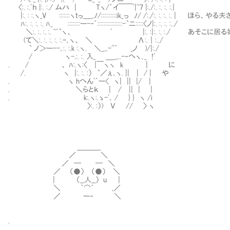
〈:. :.ﾞｈ |:. :./ ムハ | Tヽ/´イ￣￣'|~7 |:./:. :. :. :.|
|:. : :.ヽ_V :::::::ヽｔっ＿_.ﾉ/::::::::::ik_っ ﾉ/ /:./:. :. :. :. | 
ﾊ:. :. :. :. ﾊ_ ::::::::ー-‐´::::::::::::::::-`ニ:::::〈ノ|:. :. :. :../
＼:. :. :. :. ~ﾞ`ヽ、 ' |:. :|:. :. :./ あそこに
(て＼:. :. :. :. :.ｰ､ヽ、 ＼ Λ:.｜:../
` ノ＞ー--､:. :.k :.ヽ. ＼_,,.-''´ _ノ )/|:./
/ ヽ-.:. :. 入_ ＿_,,..-‐へヽ､_ !'
. / 、 ﾊ:.ヽ:〈 |￣ヽヽ k | に
/. ヽ |:. :. :） `／ぇ､ヽ. || | / | や
. ヽ hへん'´ー< ヽ| || |/ |
. ＼らとｋ | / || | |
. k:.ヽ:.ゝ-'､ / } } ヽ /i
〉:. :）) Ｖ // 〉 ヽ
＿＿＿_
／ ＼
／ ─ ─ ＼
／ （●） （●） ＼
| （__人__） u |
＼ ｀⌒´ ,／
／ ー‐ ＼
.