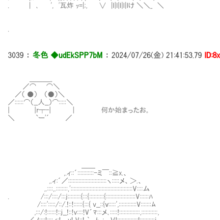
. | ､ ', '瓦炸 ｯ=|;, ∨ |l|l|l|l|lけ ＼＼_ ＼
.
3039
：
冬色 ◆udEkSPP7bM
：
2024/07/26(金) 21:41:53.79
ID:8
＿＿＿_
／⌒ ⌒＼
／（ ●） （●）＼
／::::::⌒（__人__）⌒:::::＼
| |r┬-| | 何か始まったお。
＼ `ー'´ ／
＿＿
,.ィ::´:::::::::::-ミ￣::≧x.、
,.ィ:´／::::::::::::::::::::::::::ヽ:::::メ、＞.、
,.::::,.::::::::,'::::::::::::::::::::::::::::::::::::::::::V::::ム
. /:::/::::/:::j:::::::::{:::{::::::::::{::::::::::::::::::::V::::::ﾊ
/::::':::::/::/.!::!::::::{:::{ v__::{ｖ:::::',::::::::::::V:::::::ﾑ
,:::/:!::::::!::j__!::!v::::!V´ﾏ:::メ､:::::!::::::::::::::,:::::::::::,