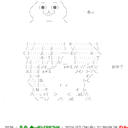
／ ─ ─ ＼
／ （●） （●） ＼
| （__人__） | …あっ
＼ ｀⌒´ ,／
／ ー‐ ＼
{ : : /: : : : : : : : : : : : : : :} V: : : : : : : : :＼ : :}
/: :./: : : : :| : : : i}: : : : : : } ∨:. : : : : : : : :.＼}
. 〈: :}: : : : : :.j|:. : :.,j|: : : : ---- ミ∨: : : : : : :乂: : ＼
∨:. : :. : :斗: : 7 |: : : } :/ }:. : : : : : : : : :.丁
/:.:{: : : :′| : / |: : /}/ ＿ :| : : : : : __: : {: :'
{: :.{: : :.ｉ| ノイ＿ﾉ／ ｘ≠ミ ﾉｲ: ://´ｨｧY:∨ おや？
乂:{: : :.ｉ| ｘ≠ミ ノイ/ 〉-'/＼',
〉, : :小 , イ／
/: :':.:.:.|圦 {‐く､
＼:.': :| : :::. ｒ ｧ {
}:.Ν: : :个 イ {ｧ､
. 八: : :ヽ ｿ:〈 ＞ ＜ ｡si〔/∧
. ＼ ⌒ヽﾉ ／{ ｡si〔 /∧
.
3036
：
冬色 ◆udEkSPP7bM
：
2024/07/26(金) 21:39:09.28
ID:8