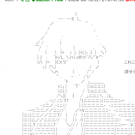
)､
-‐…‐-ミ }__
／ ｀` ､
/ ,
/ ′
／ .′ '.
／ / { ､
￣/ .′ ;. | ､ ､ ＼
.′ { | |ﾍ i |､ |ﾍ|,>､ ;| } ＼｢
| ;| ;. `トi/L_ ＼|ﾍ| x圻ツ^八/^V⌒
|八 |ﾍ |《乂ツ^ } これこそが「バ
. ヽ| {＼| / ノ
＼iﾍ { /'´/ 課せられた使
`^ ､ ｰ ´ / |/
`ト . ／ ｣＿＿＿_
rﾆ｣ | `T´ |ﾆcニニﾆ|
}ニ{ | / |ﾆcニニﾆＬ
/＼{〔 ｝ / _｣ニニﾆ＼ ､ﾆＬ_
_ -ﾆ/ /二７7 ,｢｛ニニニニﾆ{ {二二二ﾆ=- _
_ -ﾆ二／_-ﾆﾆ// | |二二二二ニ‐ ‐ﾆ二二二二二ニ
_ -‐=ﾆ二二／／ニﾆ//`. ／ﾍV二二二二二ﾆ‐ ‐ﾆ二二二二
|ニﾆｉ二二／／二二７/ } // } }二二二二二二ﾆ‐ ‐ﾆ二二二
|ニﾆ|ニ／／ニニニ// { } } /{ {二二二二二二二ニ‐ ‐=ﾆニ
|ニﾆ|_７ /ニニニﾆ7 ′ ＼// / } }二二二二二二二二ﾆ=‐- ､V
|ニﾆ|/ /二二二二| | // | |二二二二二二二{ニニニﾆ} }
{ニﾆV/ニ二ニニﾆ| | ､// _| |二二二二二二二{二二二〈〈ニ