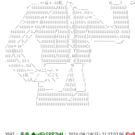
,､_ .．=‐≦ヾ､:i:i:8|_ /-r， rL.＿_ | こ
r'´:i:i:i:i:i:i:i:i:i:i:i:i:iノﾒ:i:i:||､ `」ﾍ､_ ＿__ |:i:i:i:i:i:i:i〉
_j:i:i:i:i:i:i:i:i:i:i:i／.i:i:i:i:i:i:i:||､ ||:i:iヾ､:i:i:i:ヽ l
/:i:i:i:i:i:i:i:i:ィi〃:i:i:i:i:i:i:i:ｉ:ｉ:||〈 ｉ|:i:i:i:i:ヽi＝.`､_ j:i:i:i:i:i:i:i|
/＞:i:i:i:ir〃:i}ｉ:i:i:i:i:i:i:i:i:i:i:i:i:|| ヽj.|:i:i:i:iヽ:i:i:i:i:i:i:i
／:i:i:i:i:i:i〃:i:i:iﾉイ:i:i:i:i:i:i:i:i:i:i:ｉ:||ヽ《||:i:i:i:i:i:i}:i!:i:i:i:i:i:i:ｉ＞-＜!i:i:i:i:i:i:i|
r:i:i:i:i:i:i:i ／.ｉ:ノ!:i:i:i:i:i:i:i:i:i:i「|:i:i:i:ｉ:||ヽ《||:i:i:i:i:「ﾄ:i:i:i:i:i:i:i:i:i:i:i:i:i:i:i〉､:i:i:i:i:|
/:i:i:i:i:i ／:i:／ {:i:i:i:i:i:i:i:i:i:i|ｲ:i:i:ｉ:ｉ:|| 》!:i:i:ｉ:ｉ|.|:i::i:i:i:i:i:i:i:i:i:i:i:i:i:iヽ:i:i:i:i:ij
,i:i:i:i: ／:i:／ ＼:i:i:i:i:i:i:ｉ|.|i:i:i:i:ｉ:||｀ﾞ|ｉ||:i:i:i:i:iヽ:｀ --------‐-､＿ノ
./:i:i:i〃:i:r'′ {:i:i:i:i:i:i:|.|i:i:i:ｉ:ｉ:||＼!||:i:i:i:i:i〈:i
':i:i:i:i{{i:i:i:〉 |:i:i:i:i:i:i:|.|:i:i:i:i:i:|| fﾞ||:i:i:i:i:i:il|
:i:i:i:八､i:ｉ:＼ |:i:i:i:i:i:i:L!:i:i:i:i:ｉ||、kｉ||:i:i:i:i:i:}|
､:i:i:i:i:i＼､:ｉ:ｉ:ヽ |:i:i:i:i:i:i:i:i:i:i:i:i:i:i|| ｉ{.||:i:i:i:i:i:i|
ヽ:i:i:i:i:ｉヽ､:i:i:i＼ ﾞ7￣￣￣￣￣ !ﾄ￣￣i¨
丶:i:i:i:iヽｰ-- ＞ィﾆﾆ￢-､〃 /| |
＼:i:|ﾄ､￣ / ´＜ﾆﾞく /:i:| |
＼:i入∠.＿_.ィヽ.＼`′ ./:ｉ!ｉ:| |
|＿ /i:i:|:ｉ:| |
j:i:i:i:ー― ．＿/:i:i:i:|:i:il＿＿j
|:i:i:i:i:i:i:i:i:i:i:i:i:i:i:i:i:i:i:j／:i:i:i:i:i:|
「:i:i:i:i:i:i:i:i:i:i:i:i:i:i:i:i:∠:i:i:i:i:i:i:ｉ:ｉ|
|:i:i:i:i:i:i:i:i:i:i:i:i:i:i:i/:i:i:i:i:i:i:i:i:i:ｉ:ｉ:|
.
3597
：
冬色 ◆udEkSPP7bM
：
2024/08/18(日) 21:37:07.95
ID:r