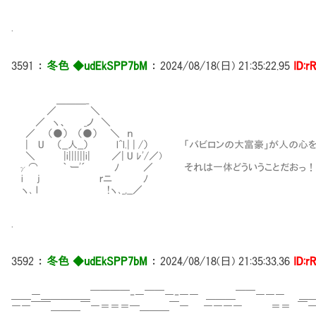
.
3591
：
冬色 ◆udEkSPP7bM
：
2024/08/18(日) 21:35:22.95
ID:r
＿＿＿_
／ ＼
／ ヽ、 _ノ ＼
／ （●） （●） ＼ ｎ
| U （__人__） l^l.| | /） 「バビロンの大富豪」が人の
＼ |i||||||i| ／| U ﾚ'/／)
γ⌒ ｀ ー'´ ﾉ ／ それは一体どういうことだおっ！
i j ｒニ ﾉ
ヽ､ l !ヽ､_,__／
.
3592
：
冬色 ◆udEkSPP7bM
：
2024/08/18(日) 21:35:33.36
ID:r
＿＿―＿＿＿＿＿￣￣￣￣‐―￣￣―‐―― ＿＿＿￣￣――― ＿
――￣￣＿＿＿￣―＝＝＝━＿＿＿￣― ―――― ＝＝ ￣―