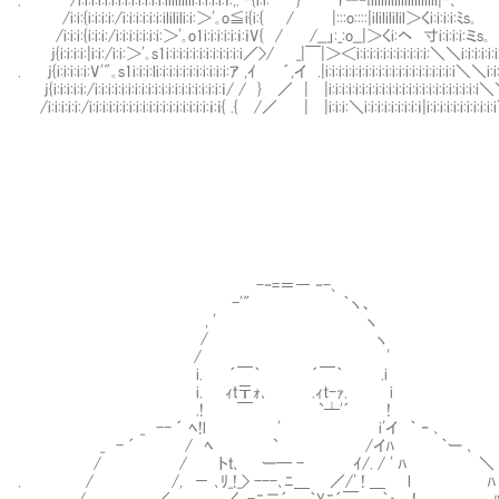
/i:i:{i:i:i:i:/i:i:i:i:i:i:ililili:i:＞'｡o≦i{i:{ / |:::o::::|ililililil＞くi:i:i:i:ﾐs｡
/i:i:i:{i:i:i:/i:i:i:i:i:i:i:＞'｡o1i:i:i:i:i:ｉ:ｉV{ / /__」:_:o__|＞くi:ヘ 寸i:i:i:i:ミs｡
j{i:i:i:i:|i:i:/i:i:＞'｡s1i:i:i:i:i:i:i:i:i:i:i:i／>/ _|￣|＞＜i:i:i:i:i:i:i:i:i:i:i:＼＼i:i:i:i:i:i
. j{i:i:i:i:i:V'"｡s1i:i:i:li:i:i:i:i:i:i:i:i:i:i:ｱ ,ｲ ´,イ .|i:i:i:i:i:i:i:i:i:i:i:i:i:i:i:i:i:i:i:i＼＼i:i:
j{i:i:i:i:i:/i:i:i:i:i:i:i:i:i:i:i:i:i:i:i:i:i:i:i:ｉ/ / } ／ | |i:i:i:i:i:i:i:i:i:i:i:i:i:i:i:i:i:i:i:i:i:i:
/i:i:i:i:i:/i:i:i:i:i:i:i:i:i:i:i:i:i:i:i:i:i:i:ｉ:ｉ{ .{ /／ | |i:i:i:＼i:i:i:i:i:i:i:i:ｉ|i:i:i:i:i:i:i:i:i:i
-‐=＝― ‐-､
-'" ｀ヽ、
, ' ヽ
/ ヽ
/ ' そうです
i. ´￣｀ ´￣｀ .i
i. ｨｔ〒ｫ､ .ｨt-ｧ. i それに"初
.! ￣ `┴'´ !
_ -- ´ ﾍ!l ' i'イ ｀ ｰ ､ 誰だって
_ - ´ / ﾍ ` /イﾊ ｀ー ､
/ / トｔ､ ー─ - ｲ/. / ' ﾊ ＼
. / /, － ､ﾘ_!_> ---､ﾆ＿ ／/' ! ＿ l ﾊ
/ ､ ／ く, -ﾆ二´､__ ｀Yﾆ´￣ ｀ヽ、! 