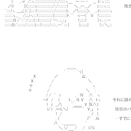
l ,.-ｒ /;:ヽ:;:;:;:;:;:;:;:;:;:;:;/:;/:;:;:;ヽ＿ ー -- - __, ｲ:;ヽ:;:;:;
／i! 〕〈:;:;:;:;:i:;:;:;:;:;:;:;:;:;/:;/:;:;:;:;:;! ＼ _ｰ‐_,.／ i:
´:;:;:!ヽ ＿∠);;',|:;:;:;!:;:;:;:;:;:;:;:;:;:/:;:;:;:;:;:;ﾄ､ ／!;;;;;;;;;;〉、 ,,.ｲ:;:;:;:;:;:ヽ
:;:;:;:;:ゝ､_ /;;;;ﾉヽ:;:;!:;:;:;:;:;:;:;:;:|:;:;:;:;:;:;:;ト.｀' ヾ--〈 Ｖ !:;:;:;:;:;:;:;
:;:;:;:;:;O /｀:;´/;:;;:;:|:;:;l:;:;:;:;:;:;/└-､:;_:;」 !;;;;;;;! |ヾ､:;.-‐
:;:;:;:;O:;':;:;:;:;/:;:;:;:;:;l:;:;:!:;:;:;:;/:;:;:;,.-‐´:;:;:| |;;;;;;;;| !:;:;＼_:;:
＿＿_
´ ｀ヾ}
X ／ ≧､
X / ＼
十 / ヽ
十 / ＼ ',
/ / ′ ｉ ､ ｌV ∧ ヽ
ｰイ / l ﾄ､ _ 斗 V ∧ ﾄヽ それに謎のバビ
l ,ｉ __八 Ⅳ ´＿＿ V 刄∧.l
l/ l ,==ﾐ,＼| ´￣￣｀ V_」 l 役目のバト
Ⅳ! / ﾉ l
. 〈 厂 从 …すでにその役目を後進
八 ､＿＿＿ ′ Ⅳ
＼ ∨ / /. l八l