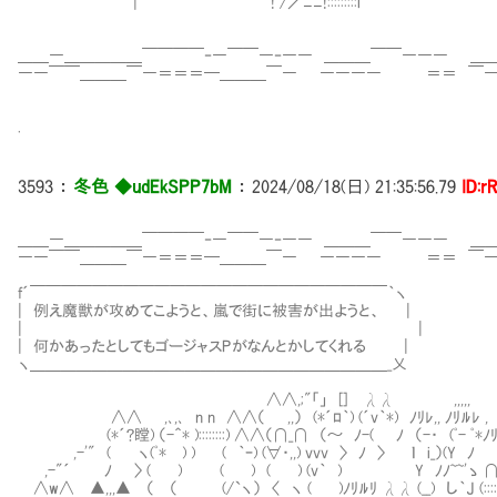
| ￣￣ ! /／ﾆﾆ!:::::::::l l:::::::
＿＿―＿＿＿＿＿￣￣￣￣‐―￣￣―‐―― ＿＿＿￣￣――― ＿
――￣￣＿＿＿￣―＝＝＝━＿＿＿￣― ―――― ＝＝ ￣―
.
3593
：
冬色 ◆udEkSPP7bM
：
2024/08/18(日) 21:35:56.79
ID:r
＿＿―＿＿＿＿＿￣￣￣￣‐―￣￣―‐―― ＿＿＿￣￣――― ＿
――￣￣＿＿＿￣―＝＝＝━＿＿＿￣― ―――― ＝＝ ￣―
f´￣￣￣￣￣￣￣￣￣￣￣￣￣￣￣￣￣￣￣￣￣￣￣｀ヽ
| 例え魔獣が攻めてこようと、嵐で街に被害が出ようと、 |
| |
| 何かあったとしてもゴージャスPがなんとかしてくれる |
ヽ＿＿＿＿＿＿＿＿＿＿＿＿＿＿＿＿＿＿＿＿＿＿＿_乂
∧∧,;"「」 [] λλ ,,,,,
∧∧ ,､,､ n n ∧∧（ ,,） (*´ﾛ｀) (´v｀*) ﾉﾘﾚ,, ﾉﾘﾙﾚ ,
(*´?瞠) （-＾* )::::::::) ∧∧（∩_∩ （～ ﾉ-( ﾉ （-・ (ﾟ- ﾟ*ﾉ
,-'" ( ヽ(ﾟ* ) ) ( ｀ｰ) (∀・,,) vvv 〉 ﾉ 〉 ｌ i_）(Y ﾉ
,-"´ ﾉ 〉 ( ) ( ) ( ) (v｀ ) Y ﾉﾉ~~'ゝ ∩
∧w∧ ▲,,,▲ （ （ (/`ヽ） 〈 ヽ ( )ﾉﾘﾙﾘ λλ (__) し｀J (::::::::::).(::