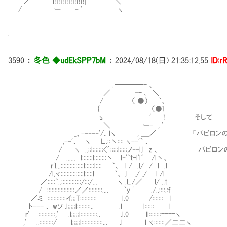
／ l!ｉ!ｉ!ｉ!ｉ!ｉ!ｉ!ｉ!| ＼
/ ー――‐ ' ヽ
.
3590
：
冬色 ◆udEkSPP7bM
：
2024/08/18(日) 21:35:12.55
ID:r
, ────- 、
／ ‐- ､ ＼
/ （ ●） ｀、
{ （●ｌ
ゝ ' ! そして…
＼ ー- , '
_,, -‐‐‐‐'/.. lヽ , ____／ 「バビロンの
,-‐'、 ヽ Ｌ.::丶:::: ヽ--'` 、
/ ヽ ..::l:::::::<´:::::l:::::ノ‐‐l.l z 、 
/ ...... l:::::::l::::::::丶 l‐'`t-l'l´ /l丶、
ｒ'l...:::::::::::::::l::::::l:::: `、 l / .l/ / l .l
/l,ヾ:::::::::::::::l:::::l `、 .l ./ ./ l /l
／:::::`..:::::::::::::/:::/... ヽ .l_./／ l/ .,t
/ ::::::::::::::::::／／:::::::::.... `ｙ ' ./..::::.:f
／ミ ::::::::::::イ;;;T::::::::::: l.0 /::::::: l
ト--- 、 wソ .l;;;;;l:::::::::.. .l l:::::: l
ｒ' :::::::::::,' .l;;;;;l:::::::::::.. .l.0 ll::::::::====ヽ
,' ..:::::::::/ l;;;;;l::::::::::::::... .l l ヾ:::::::／二二ヽ