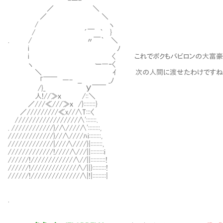
-―-
／ ＼
／ ＼
/ ヽ
/ ´￣ ｀ }
. / 〃￣｀ ＼
i ﾉ
i 〈 これでボクもバビロンの大富豪という
ヽ ー―‐〈
＼ ｲ 次の人間に渡せたわけですね
「￣￣ ―- __ _ﾉ
/}_ У￣￣
人!//≫ｘ /::＼
／///≪///≫ｘ /}::::::::}
／/////////≪x//∧T:::〈
//////////////////∧':::::::.
. ////////////}/∧////∧'::::::::,
/////////////}//∧////ﾊi::::::::,
/////////////|///∧////}|::::::::,
/////////////!////∧///||:::::::::i
//////!////////////∧//||::::::::::!
//////!/////////////∧/||}:::::::::!
//////!//////////////∧|!|:::::::::|
.