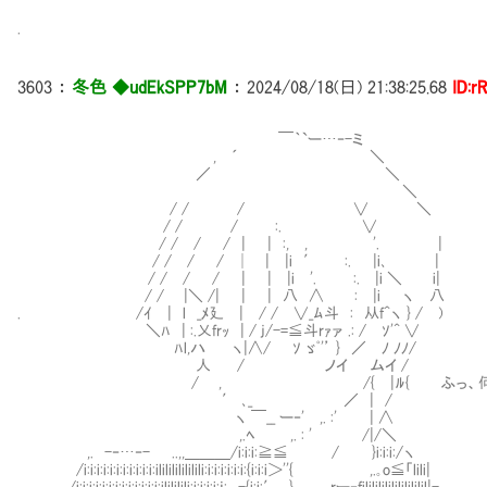
.
3603
：
冬色 ◆udEkSPP7bM
：
2024/08/18(日) 21:38:25.68
ID:r
￣｀`ー…‐-ミ
, ´ ＼
／ ＼
＼
/ / / ∨ ＼
/ / / :. ∨
/ / / / | | :, , '. |
/ / / / │ | |i ′ :. |i､ |
/ / / / | | |i '. :. |i ＼ i|
/ / |＼ /| | | 八 ∧ : |i ヽ 八
. /ｲ | l _ﾒ廴 | / / ∨_ﾑ斗 : 从f^ヽ } / )
＼ﾊ | :.乂frｯ | / j/-=≦斗rｧァ .: / ｿ'^ ∨
ﾊl,ハ ヽ|∧/ ｿ ゞﾟ'’ } ／ ﾉ ﾉﾉ/
人 / ノイ ムイ /
/ , /{ |ﾙ{ ふっ、何も我が試練を超
′ ､_ ／ | /
ヽ ￣__ ー‐' ,. :' | ∧
,.ﾍ ,. : ' /|/＼
,. -‐…‐- ..,,＿＿＿/i:i:i:≧≦ / }i:i:i:/ヽ
/i:i:i:i:i:i:i:i:i:i:i:ililililililili:i:i:i:i:i:i:{i:i:i＞''{ ,.｡o≦「lili|
. /i:i:i:i:i:i:i:i:i:i:i:i:i:ilililili:i:i:i:i:ｉ:,. -{i:i:′ } rー‐filililililililililil|-､