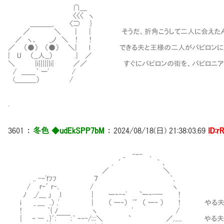
∩＿
〈〈〈 ヽ
＿＿＿_. 〈⊃ }
／ ＼ | | そうだ、折角こうして二人に会えたん
／ ヽ、 _ノ ＼ ! !
／ （●） （●） ＼| l できる夫と王様の二人がバビロンに戻
| U （__人__） .| ／
＼ |i||||||i| ／／ すぐにバビロンの街を、バビロニア
/ ＿＿｀ ー' /
(＿＿＿） /
.
3601
：
冬色 ◆udEkSPP7bM
：
2024/08/18(日) 21:38:03.69
ID:r
_ -‐- ､
, ´ ｀ 、
／ ＼
,. -‐'ｆﾌﾌ ７ ｀､
/ ｒ‐´ ｒ‐､ / ヽ
ﾉ _/＿ 」 .l | ー‐-‐' `ー‐-─ !
i _ ＿ .） ,' | （ ー‐） '" （ ー‐ ） ! やる夫
! ｀{ ﾉ ヽ ' /
| ｰ ― ､}´;￣￣;｀ ｰ‐-/;:;＼ ` ／,.,.,. や