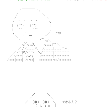
, ' ￣￣￣￣ ｀ヽ
/ ＼
/ ヽ
. / '´￣` "￣` ヽ
| ( ⌒) ( ⌒) |
i ´"" ""゛ j
ゝ ' ／ ﾆｺﾘ
. ＼ ' 二 ￣ __, "
` _ _ , ' ´ /::＼
/:/ /:::::入 ./::::::::::|""＼
／:/ /:::::::::::∧ /::::::::::::|::::::::::::" - ､
／/:::::|V∧::::::/ ＼/::::::::::::::|::::::::::::::::::::::
／:::/:::::::| /:=:::i /::::::::::::::::|::::::::::::::::::::::
/:::::::::|::::::::| /::/::::| /:::::::::::::::::/::::/:::::::::::::::::
＿＿＿_
／ ＼
／ ─ ─ ＼
／ （●） （●） ＼ できる夫？
| （__人__） u |