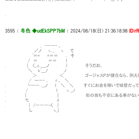
.
3595
：
冬色 ◆udEkSPP7bM
：
2024/08/18(日) 21:36:18.98
ID:r
, -――- 、
／ノ ヽ､_ ヽ て
'＝= =＝＝ ､ そ
/ ＝ ＝＝ l
. { 〈_,ｨ､＿,ノ } そうだお。
＼ ﾚ'＿ﾉ ,ﾉ
＞ ＜ ゴージャスPが健在なら、例え街が破
/ ー―- ､ r 、 ＼
. └―‐- ､_,ノ l ＼ ＼ すぐにお金を稼いで城壁だって
. / l ヽ _,ﾉ
. | | 街の皆も不安にある事がないん
. 弋 ｲ
. | /―――‐く |
し ヽ_}