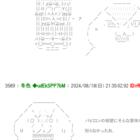
|ぐ､! ,z≦=≧､.l:ﾉゝ! ―――― ､
|:| iY./⌒i i⌒',:Y:|_|:| ／ . : : : : : : : : : 
≦zz! { ﾊ人ﾊ'ﾉ }ｚｚ≧ ／ ＼: : : : : : : : : : ／
|:| |:|(ｿ=.人.=ｲ.)|:| / 丶 ｱ ／ ＿_,＼ : : : : : ／＿
|:l._lrz≦)Y(≧zxl:､|:| ／ 、 (/)ヽ丶: :／､
|:| |:| |:| |:| |:| |:| |:| |:| / u ￣￣ " " ￣
|:l-l:l‐l:l‐:| |:‐l:l-|:| |:| { (＿ 人＿
.ﾊﾌ≧―‐V―‐≦ぐﾊ 、 l/////j
ヾ〈_〉===<_>===〈_〉.ｿ ＼ ￣
'― 二二二 ―' ／｀ 
／ 
.
3589
：
冬色 ◆udEkSPP7bM
：
2024/08/18(日) 21:35:02.92
ID:r
＿＿＿＿＿
／ ＼
／ ヽ ､: : , / ＼
／ ゝ_ﾉ: : :ゝノ ＼
／ ( ○ ):.:.:.:.( ○ ) ヽ バビロンの城壁にそんな意味
| / ! ヽ |
| U ゝ _ノ ゝ _ノ l j | 知らなかったお。
＼ |!ｉ!ｉ!ｉ!ｉ!ｉ!ｉ!ｉ!| ／