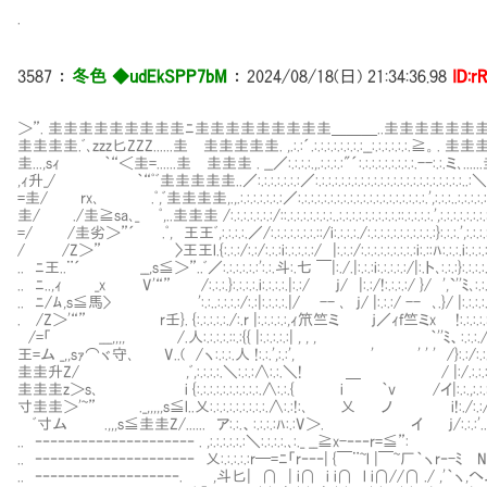
.
3587
：
冬色 ◆udEkSPP7bM
：
2024/08/18(日) 21:34:36.98
ID:r
＞”. 圭圭圭圭圭圭圭圭圭ﾆ圭圭圭圭圭圭圭圭圭＿＿＿..圭圭圭圭圭圭
圭圭圭圭.ﾞ､zzz匕ZZZ......圭Ⅷ圭圭圭圭圭. ,.:.:´.:.:.:.:.:.:.:.:__:.:.:.
圭...,sｨ ｀“＜圭=......圭Ⅷ圭圭圭 . __／:.:.:.:.,.:.:.:.:"´:.:.:.:.:.:.:.:.
,ｨ升_/ ｀“ﾟﾞ圭圭圭圭圭..／:.:.:.:.:.:.:／:.:.:.:.:.:.:.:.:.:.:.:.:.:.:.:.:.:.
=圭/ rx､ .ﾟ,ﾞ圭圭圭圭,.,.:.:.:.:.:.:.:／:.:.:.:.:.:.:.:.:.:.:.:.:.:.:.:.:.:.:.:.
圭/ ./圭≧sa､_ ﾟ,..圭圭圭 /:.:.:.:.:.:.:/::.:.:.:.:.:.:.:..:.:.:.:.:.:.:.:.:.::.:.:.:.:
=/ /圭劣＞”´ .ﾟ, 王王ﾞ,:.:.:.:.／/:.:.:.:.:.:.:.::/i:.:.:.:./:.:.:.:.:.:.:.:.:.:.:}:
/ /Z＞” 〉王王l.{:.:.:/:.:/:.:.:i:.:.:.:.:/ |:.:.:/:.:.:.:.:.:.:.:.:i:.::ﾊ:.:
.. ﾆ王..¨´ __,s≦＞”..ﾞ／:.:.:.:.:.:':.:.斗:.七 ￣|:./.|:.:.:i:.:.:.:.:/|:.ト､:.:
.. ﾆ..,ｨ _x V'“” /:.:.:.}:.:.:.:.i:.:.:.:.|:.:/ j/ |:.:/!:.:.:.:/ }/ '
.. ﾆ/ﾑ,s≦馬> ':.:..:.:.:.:/:.:|:.:.:.:.|/ -- ､ j/ |:.:.:/ -- ､.}/ |:.
. /Z＞'“” r壬}. {:.:.:.:.:./:.r |:.:.:.:.:,ｨ笊竺ミ ｊ／ｨf竺ミx !:.:.:
/=「 ___,,,, Ⅷ/.人:.:.:.:.::.:{{ |:.:.:.:.:| , , , ｀''ﾐ、:.:.
王=ム _,,sｧ⌒ヾ守､ V..( /ヽ:.:.:.人 !:.:.',:.:', ' ' ' ' /}:.:
圭圭升Z/ ,ﾞ,:.:.:.:.＼:.:.:∧:.:.＼! ＿ / |:/.:.:
圭圭圭z＞s､ i {:.:.:.:.:.:.:.:.:.:.∧:.:.{ i ｀v /イ|:.:.
寸圭圭＞'~” ._,,,,,s≦l..乂:.:.:.:.:.:.:.:.:.∧:.:!:､ 乂 ノ i!:./:.:/.
ﾞ寸ム .,,,s≦圭圭Z/...... ア:.:.、:.:.:.:ﾊ:.:V＞. イ j/:.:.:'..ﾞN
.. ‐‐‐‐‐‐‐‐‐‐‐‐‐‐‐‐‐‐‐‐‐ . ,:.:.:.:.:.:＼:.:.:.:.､:._ __≧x-‐‐‐r=≦
.. ‐‐‐‐‐‐‐‐‐‐‐‐‐‐‐‐‐‐‐‐‐ 乂:.:.:.:.:r─=ﾆ「r‐‐‐| {￣¨~l |￣~厂｀ヽr‐-ﾐ 
.. ‐‐‐‐‐‐‐‐‐‐‐‐‐‐‐‐‐‐‐. ,斗匕| ∩ | i∩ i i∩ l i∩//∩ ./ ,'｀ヽ,へ