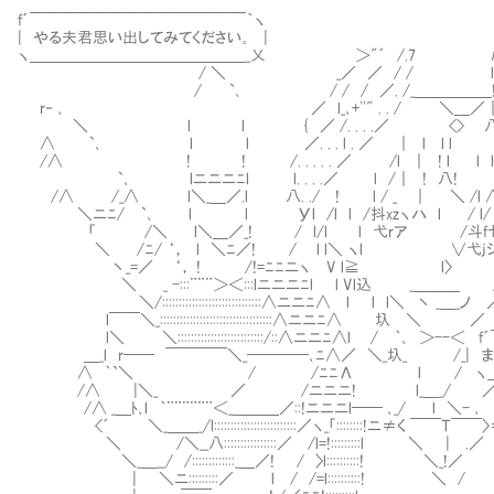
f´￣￣￣￣￣￣￣￣￣￣￣￣￣￣｀ヽ
| やる夫君思い出してみてください。 |
ヽ＿＿＿＿＿＿＿＿＿＿＿＿＿＿_乂 ＞"´ /.7 ﾊ'
/ ＼ _／ ／ / / l. l
/ `､ / / / ／. /_＿＿＿＿＿!.八
r‐ ､ ／ l_､+''" . . / ＼＿／｜. .
＼ l l { ／ /. . . .／ <> 八. . . 
∧ `､ l l ／. . . l . ／ ｜ l l l ＼. .
/∧ ! ! /. . . . . ／ /l ｜ ! l l l ∧. .
`､ lニニニﾆl l. . . .／ l /｜ ! 八! l ∧. 
/∧ /_∧ l＼_＿／.l 八. ./ ! l / _Ⅵ｜ ＼ /l ∧ l ∧ 
＼ニﾆ/ `､ l l Уl /l l /抖xzヽハ l / l/ l.｜ 
「 /＼ l＼＿／_! / l/l Ⅵ l 弋rア Ⅵ /斗f七
＼ /ﾆ/ ‘， l ＼ﾆ／! / l l＼ ヽl ∨弋jシ l 
丶_=／ ‘， ! /!=ﾆﾆニヽ V l≧ l〉 从/l
＼ _ -:::¨¨¨＞＜:::lニニニﾆl l Vl込 _＿＿＿ / lV 
＼/::::::::::::::::::::::::::::::∧ニニﾆ∧ l l l＼ 丶 _＿
l￣￣＼_::::::::::::::::::::::::::::::::::∧ニニﾆ∧ 圦
l＼ ＼::::::::::::::::::::::::::/::∧ニニﾆ∧l / ｀､ 
＿_l r── ￣￣￣￣＼_────､ﾆ∧／ ＼_圦_ /_| ま
∧ ｀`＼ / /ﾆﾆΛ l / ヽ＿＿＿＿＿
/∧ |＼_ ／ /ニニニ! l_＿_/ ／＼/ニニ＞
/∧ _＿ﾄ､l ｀¨¨¨¨¨¨＜_＿＿＿／::!ニニニl── ､_/ l ＼- ､ /
<´ ＼_＿＿_/l:::::::::::::::::::::::::／ヽ_「::::::::!ニ≠く 
＼ /＼__八::::::::::::::::／ /l=!:::::::::l ＼ | .
＼_＿__/ /:::::::::::::_＿／! / 〉l::::::::::! ＼_!／ l::
| ＼ニ:::::::::／ l / /=l::::::::::! ＼ / l:::