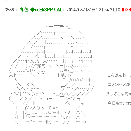
3586
：
冬色 ◆udEkSPP7bM
：
2024/08/18(日) 21:34:21.10
ID:r
＿＿
'"￣ ￣`''ｰ-
／: : : : : : :j: : : : : : : : : : : :＼
／: :／: : : : : :|: : : ヽ: : : :＼ : : : ヽ
／: :／ : : : | : : : : : : : : ﾞ; ヽ : : ヽ: : : : 、
/ : : / : : : : : j: : : : |: : : : : l: : :Y : : : : : : : .
/: : :/: : : :/: :/{: : : : |: : : : l :|: : :l : : : :l : : : :i
／: : :/: : : /{:―-|､: : : |: : : : l: : : : | : : : :l : : : :l
／/: : : :l : 乂,,_V ‐从: : : :: :―-| ;_: : j: : : : :} : : : :l
/: :/: : : : {: : /]{~斧气 ヽ: :|＼―| : : :ﾒ: : : : : : : :| : l
｛: : : : : : :八: {八 {:::しﾘ =云竺x,,_}: : : :/: : : l: : l
人 {: : : : {: : : ＼ `'''" ｛i以ﾘ )ア: : : : : : : :l: : l こんぱんわー
人: : : : : :｛￣｀ `'''"．ﾉ: : :/: :/ : : :|: : }
{＼: : 乂:＼ ､ ＿／: :／: :/: : :/ } : j コメント・
__＼:＼ : ミ:个::... ￣ ＞‐''" : ／: : :/ :ﾉ :/
r､(∨ } ⌒＼ ＞ｧ‐个ｰ--‐ヒ__／:／:／__: :／／／ 久しぶりな
（ ／ > ／ 〃 `ｰ､ r― ∥￣`く-/ / )┐
＼ / /＿∥＿＿＿＿_.∥ .<ヾ っ 今日もコツコツ六
l {イ/ /人<> o＿ O o *￣￣ { ／
〔,l |./__j::::::::::￣::い::`ーイ/ ﾄ V ∧＼
/| |┘:{:::::::::::::::::::::::::::::::::└Lj::/ ∧__r"
{:::j |::::八:::::::::::::::{i;;,::::::::::::{:/::/ /::::::::〉