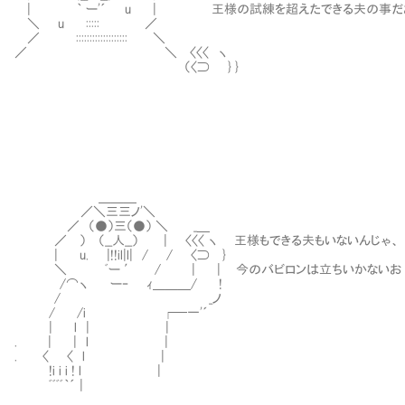
| ｀ ー'´ u | 王様の試練を超えたできる夫の事だ
＼ u ::::: ／
／ ::::::::::::::::::: ＼
／ ＼ 〈〈〈 ヽ
（〈⊃ } }
＿＿＿
／＼三三ノ'＼
／ （●）三（●） ＼ _＿
／ ） （__人__） | 〈〈〈 ヽ 王様もできる夫もいないんじゃ、
| u. |!!il|l| / / 〈⊃ }
＼ ﾞー ′ / | | 今のバビロンは立ちいかないお
/⌒ヽ ー‐ ｨ＿＿＿/ !
/ _ノ
/ /i ┌─一'´
| l | |
. | | l |
. 〈 〈 l |
!i i i ! l |
ﾞﾞﾞﾞ｀´ |