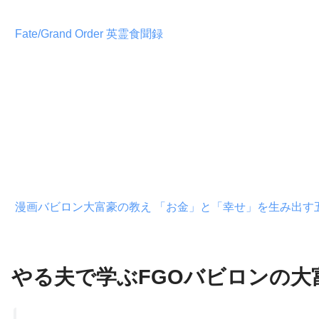
Fate/Grand Order 英霊食聞録
漫画バビロン大富豪の教え 「お金」と「幸せ」を生み出す
やる夫で学ぶFGOバビロンの大富豪