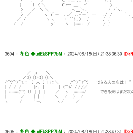
. { l < ＼ 亡r-- ､＿ ｰ′ >､ 
> ／ ＼ ＼ , -､＿｀ヽ、 / /｀ヽ､ 
〉 ／ ヽ Y｀ー― ､_,／ , ､‐'ー '┬--─ ､/ / ｀ ､ 
／ / ヽ ヽ ﾄ- ´｀ﾄ _ > ,' ,' ,' ｀
/ / y´ ﾍ |:::::::::| / / ,'
.
3604
：
冬色 ◆udEkSPP7bM
：
2024/08/18(日) 21:38:36.30
ID:r
＿＿＿
／ .u ＼
／(（○）) (（○）)＼
/⌒)⌒)⌒).:::: （__人__） l_j :::＼ /⌒)⌒)⌒) できる夫の次は！？
| / / / |r┬-| | (⌒)/ / / /／
| :::::::::::(⌒) U .| | | ／ ゝ :::::::::::/ でき
| ノ | | | ＼ / ） /
ヽ / └ー.┘ ヽ / ／
.
3605
：
冬色 ◆udEkSPP7bM
：
2024/08/18(日) 21:38:47.31
ID:r