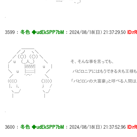
｀ --‐'´ ｀ﾞ' 、_.)
.
3599
：
冬色 ◆udEkSPP7bM
：
2024/08/18(日) 21:37:29.50
ID:r
＿＿＿
／_ノ ヽ＼
／ （○） （○） ＼
／ u （__人__） ＼ そ、そんな事を言っても、
| |i!i!i!i!| u |
＼ u |;;;;;;;;;| ／ バビロニアにはもうできる夫も王様も
／ ｀⌒´ ＼
(<<<) （>>>） 「バビロンの大富豪」と呼べる人間は
|、 i、 ,i /
ヽ＿/ ヽ__/
| |
.
3600
：
冬色 ◆udEkSPP7bM
：
2024/08/18(日) 21:37:52.96
ID:r