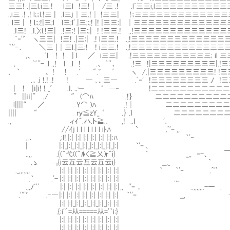
三三! .|三l.i三.! l三l !三!│ /三 .! .lﾞ三三i,l三三三三三三三三三三三三
..i三 .! .! l;;;l.!三 | .l三j│三.!│ !三三| !:;三三三三三三三三三三三三三三三
. l三 | ! l;;;!|三;l l三;lﾞ.|三;;;! |! |三三;| │三三三三三三三三三三三
.ｌ三! .ｌ.〉;l.!三| .!三;! |三;;| ! !三三.! .,!三三三三三三三三三三三
ﾞ‐'゛ ヽ三三| !三! .|三;| .! l三三.! .,!三三三三三三三三三三三三三三
｀''-． ＼三 |│三l.|三;! ! i三三.! .,!三三三三三三三三三三三三
,、 ﾞl ! ! | l ／ i三三| .!三三三三三三三三三三三; il 三
､ ｀ﾞ''- .l .,! l .l ! .、 ｀''， .!三 !|三三三三三三三三三|
､ ` 、 ! ! .′ ".゛ ′ ヽ /.|三三三三三三三三三! !三
.．.i !.! .! ! ― ､、三― .ﾞ‐' !三三三三三三三三 ﾉ
| ! |ｉ|i! ! _′ .ｌ. ..ー ‘ ―‐ !二二二二二二
" ||ｉｉ|" ./ ″ (⌒ﾊ .!｝ 二二二二二二二二
l||||″ ／ Y⌒ )ﾊ .!│ 二二二二二二二二二二二 !
|||| " rｙ≦zY_ ‘ .｝ .ｌ 二二二二二二二二二 ＿
., ィｲ＾.ハ.ト≧.､ ,! ..ｌ '､ ‐'''"
//ｲj l l l l l l l iﾄﾊ 
.,． ,:l!.|:| |:| |:| |:| |:| |:|:ﾊ ｀
| |:|_|:|_|:|_|:|_|:|_|:|_|:|_|:| `'ｰ ､
..,, .{(＾弋((＾ﾙ<≧乂)r＾i} ｀ _,, ｰ-、 ￣ﾞ"
.ゝ ￢ {i云互云互云互云i} __,_ ｀ 
._,,..,,, |:| |:| |:| |:| |:| |:| |:| |:
.｀ .'- |:| |:| |:| |:| |:| |:| |:| |:| ,,
.,,ﾉﾞ'' |:| |:| |:| |:| |:| |:| |:| |:| ,, ''ｰ ． ..,,,,
.'"゛ .-― |:| |:| |:| |:| |:| |:| |:| |:| 
|:| |:|_|:|_|:|_|:|_|:|_|:| |:|
.{:i'´=从=====从='｀i:}
|:| |:| |:| |:| |:| |:| |:| |:|
|:| |:| |:| |:| |:| |:| |:| |:|