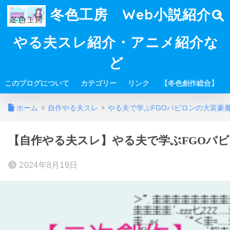
冬色工房 Web小説紹介・
やる夫スレ紹介・アニメ紹介な
ど
このブログについて
カテゴリー
リンク
【冬色創作総合】
ホーム
自作やる夫スレ
やる夫で学ぶFGOバビロンの大富豪
【自作やる夫スレ】やる夫で学ぶFGOバビロ
2024年8月19日