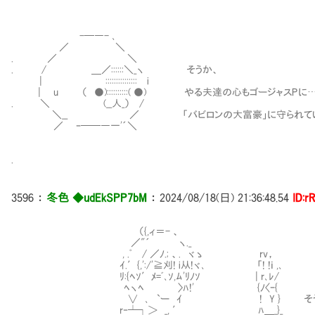
-─―- ､
／ ＼
. ／ ＼
. / ＿／::::::＼_ヽ そうか、
| ::::::::::::::: i
| u （ ●)::::::::::( ●) やる夫達の心もゴージャスPに
. ＼ (__人_） /
＼__ ／ 「バビロンの大富豪」に守られていた
／ ｰ──―一'´＼
.
3596
：
冬色 ◆udEkSPP7bM
：
2024/08/18(日) 21:36:48.54
ID:r
（{,ィ＝- 、
／"´ ヽ._
, .ﾟ / ／ﾉ.; 、. ヾゝ rv，
ｲ.′{,':/'≧刈! i从!ヾ､ 「! !ｉ ,､
ﾘ:{ﾍｿ′ﾒ=ﾞ､ｿ,ﾑ'ﾘﾉｿ | r､ﾚ/
ﾍヽﾍ 〉ﾊ!' {ﾉ〈ｰ{
∨ ､ `ー ｲ ! Y } そうの
r‐┴┐＞ _, ′ ﾊ＿_}_