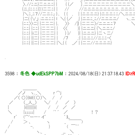
〉､//ﾆニ}二ニニﾆ| | { {／ ] ,二二二二二二二二二二二＼
{ニ_{ﾆﾆﾆ}] }二二ﾆ| | // //ニニニニニニニニニ､ニニニ
}＼ﾆ_ﾆ７//二ニﾆ｣ |:､ { { , | |ニニニニ} }ニニニﾆﾆ/＼ニ
|二{ {∨_j ;ニニﾆﾆ| l ＼{ {／ ,| |ニニﾆ_ﾆ//ニニニニ/ ヽ
|ﾆﾆ〉〉二| |二二二| |､ 〉〉 /]| |二二二〉/ニニニﾆ７ ＼
|ﾆﾆ| |ﾆﾆ| |二二二| | 〈〈 }| |ニニニ{ {＼ニニﾆ/ 
|ﾆﾆ| |ｉ二| |二二二| | } }/ }| |ニニニ} }二丶二/
|ﾆﾆ| ||二| |二二二| | /７ ,:| |ニニﾆ//ニﾆﾆ-
|ﾆﾆ| ||二| |二二二| |＼,{ { _／ | |二二//ニニ
.
3598
：
冬色 ◆udEkSPP7bM
：
2024/08/18(日) 21:37:18.43
ID:r
＿＿＿_
／ノ ヽ､_＼ r ⌒j
／（ ○）}liil{（○）＼ / /
／ （__人__） ＼/ / ／ ）
| |i|||||||i| / / ／ ／
＼ |ｪｪｪｪ| / '` ´ ／ ！？
r´ (⌒'ー―- イ′ ´廴
/ ＞ 、 ヽ _ ￣￣￣)
/ -､ } ( ￣¨´
/ ヽ._ __ ＼