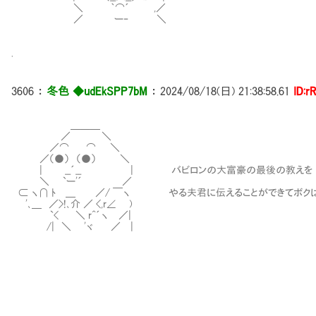
＼ ｀⌒´ ,／
／ ー‐ ＼
.
3606
：
冬色 ◆udEkSPP7bM
：
2024/08/18(日) 21:38:58.61
ID:r
＿＿＿
／ ＼
／⌒ ⌒ ＼
／（●） （●） ＼
| __´__ | バビロンの大富豪の最後の教えを
＼ `ー'´ ／
⊂ ヽ∩ ﾄ ＿ ／/ ￣ヽ やる夫君に伝えることができてボク
'､＿ ／>!､介 ／ <,r∠ )
`< ＼ r^´ヽ ／|
/| ＼ 'ヾ ／ |