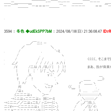
＿＿―＿＿＿＿＿￣￣￣￣‐―￣￣―‐―― ＿＿＿￣￣――― ＿
――￣￣＿＿＿￣―＝＝＝━＿＿＿￣― ―――― ＝＝ ￣―
.
3594
：
冬色 ◆udEkSPP7bM
：
2024/08/18(日) 21:36:08.47
ID:r
＿／￣二ﾆ －
／ ＼
. / , ｀ｰミ
/ , ヽ
. / / / . くくくく、そこまで褒めてく
. ∠ノ / / / / , ,i ﾊ ∧ l
/ｲ /二从 /ｌ ./圦// | } } ! まあ、我が偉業か
| { ζ ' |/ |' __＼ﾊ / ∧}
1 ,乂 ゞ'ﾆ`Ⅳ／ ＿
ﾘ / ! ', ＿＿ ＿_))
} ﾊ/ ､__ _ゝ ｒ'´ ＿＿_ ヽ
刈 ＼ ヽ二ｱ （（＿ | ',
/≧ｭ ＼ / ￣ ｌ ...... ...:.:.:'
,〈二二二≧ｭ ＞一 八:::::::::::::::::::::::八
-=ﾆニ≧ｭ二二二≧ｭ {8}ﾆ=-ミ _＼::::::::::::／
-=ﾆ二二／／二≧ｭ二S,/┌ニ=ー}ﾆヽ ／ __ノ'¨}圦_)、
二ﾆV=―＜二二ニニ≧ｭ | |二二|ﾆ‐,} / ´ ／||/ ｲ)
ニニ.V二ニニニニニﾆ//ｌ} | |二二ｌ二∧ / / .||/ ﾉ ｝