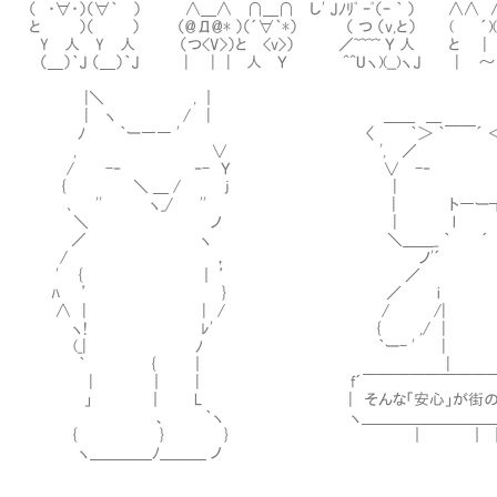
（ ・∀・）（∀｀ ） ∧＿∧ ∩＿∩ し' Jﾉﾘﾟ ｰﾟ（ｰ ｀ ） ∧∧ ∧_∧::
と ）（ ） （@Д@* ）（´∀｀*） （ つ （v,と） ( ´)(ﾟ ):::
Y 人 Y 人 （つ<V>）と <v>） ／~~~~ Ｙ 人 と | 
（＿）｀J （＿）｀J | | | 人 Ｙ ^^Uヽ)(__)ヽJ | ～
|＼ , ｜
| ヽ / | ＿＿ ＿ ＿ 
ﾉ ｀ー―― ' 〈 ｀＞ ｀￣￣´ ＜
, ∨ ', ／ ＼
/ -‐ ‐- Ｙ ∨ -‐ ‐-
{ ＼ ＿ / j | 
､ '' ヽ_/ '' | ト―ー┐ 
＼ ノ | l ｌ 
／ ヽ ＼＿＿_ ｀ ´ 
/ ， ノ'´
' { ｜ ’ ／ ,, 
ﾊ ’ } ／ i 
∧ | | / / /|
ヽ! ﾚ' { ,/ |
(_| ﾉ ｀ー- ' |
｀ { ｜ | 
| ｜ | f´￣￣￣￣￣￣￣￣￣￣￣￣￣
」 ｜ L | そんな「安心」が街の人にはあっ
、 ｀ヽ ヽ＿＿＿＿＿＿＿＿＿＿＿＿＿＿
{ } } ｜ ｜ ｜
ヽ＿＿＿＿ﾉ＿＿＿ ノ