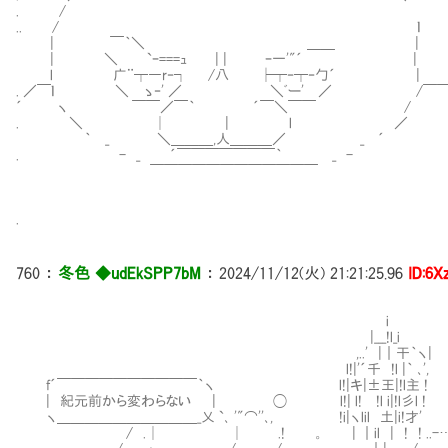
. /
.. / ｌ バビロンの
| ￣｀＼ ＿＿ |
| ＼ `ｰ===ｭ | | ｰ一'"´ |
l 广¨┬―r‐┐ /八 ├┬‐┬‐勹´ |
. ／￣ｌ ＼ ゝ‐' ／ ＼ﾞー' ／ /￣￣
´ ヽ ￣￣／￣｀ ´￣＼￣￣ / ＼ 
. ＼ │ | l ／
｀ _ ＼＿＿＿,人＿＿＿／ _ 
. - _ ´￣￣￣￣￣￣￣｀ _ -
￣￣￣￣￣￣￣￣￣￣￣￣
.
760
：
冬色 ◆udEkSPP7bM
：
2024/11/12(火) 21:21:25.96
ID:6
i
|___!l_i
,..' |｜干｀ヽ|
l!|'´千 !l |｀ ､',
f´￣￣￣￣￣￣￣￣￣￣｀ヽ l!|キ|±王|!l主 ! 
| 紀元前から変わらない | ◯ l!| l! !l i|
ヽ＿＿＿＿＿＿＿＿＿＿_乂 `､ '"⌒''､, !i|ヽlil 
/ .│ │ .! 。 | ｜il | ! ! ..-