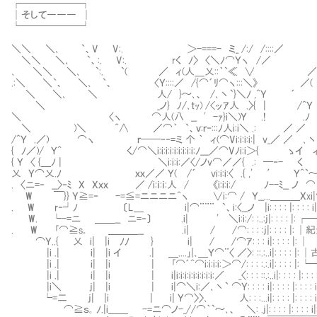
┌──────┐
│そして――― │
└──────┘
＼＼ ＼､ `、V V:. ＞-===- ミ_ /:/ /::::
＼＼ ＼､ `、:. V:. rく ﾉ〉 〈＼ﾉ⌒Ｙヽ /／ 
､ ＼＼ ＼､ `:. `( ／ ィ(人＿乂::｀`≪ ∨ ／
.:＼ ＼`、 ＼､ `、 〈Ｙ::::／ /{⌒´ﾘ⌒ヽ:::＼》 
＼ ＼､ ＼ 人/ }～､、 /､丶`}＼ﾉ ,^Ｙ ´ 
＼ _ノ} ﾉ/､tｯ) /<ッｱ人 .〉{ | 
＼ 〈ヽ ⌒人(八 __ ' -ｧ}i＼)Ｙ .! .
＼ )＼ ^∧ ／⌒｀ `、ｖ:ｒ‐:::ﾉ人i:i＼ .: ／ ／
/^Ｙ .／) ⌒ヽ ｒ──‐‐=ミ 个 ｀ ィ(⌒Vi:i:i:i:| v_／ ／ ､丶
{ ﾉ／)/ Ｙ^ く/⌒＼i:i:i:i:i:i:i:i:i:ﾉ___／⌒Vﾉi:i＞{ ゝイ 
{ Ｙ 〈 {＿ﾉ | ＼i:i:i:／〈/ノv⌒／／{ .: ─‐- く
乂 Ｙ⌒乂.ﾉ ｘｘ／／ Ｙ( /´ vi:i:i:〈 .{ ,' ′ Ｙ^`～
. 〈ニ=‐ __〉‐ﾐ X Xｘｘ ／ /i:ｉ:ｉ:人 / 《i:i:i:/ ﾉ--ﾐ__ ノ
W ￣}} Ｙ≧=‐ -=≦=ニニニニ^ヽ ∨i:⌒ / Ｙ__...＿＿＿Xxi|
. W r‐┘ﾉ 〔L＿ i|⌒¨¨¨ `、i:〈__ノ |i: : : : |: : : : i|: : : 
W. └-=ニ ＿＿__ ニ=‐〕 .i| ' ＼i:i:/: :..:j|: : :
. W ｢⌒≧s｡ ＿＿＿__ .i| / /⌒: : : :j
⌒Ｙ..{ 乂 i| |i ﾉﾉ } i| / /⌒ｱ: 
|i .| i| |i イ .| ＿....｣|､＿Ｙ⌒¨〈 ／〉: ::.:..i|: : 
|i .| i| |i | ｢⌒´^⌒i:i:i:i:＞⌒/: : : :.:.i|: :
|i .| i| |i | i|i:i:i:i:i:i:i:i:i:／ _〈: : : ::.:..i|: : : : |: : : : i|: 
|i＼ j| |i | i|⌒＼i:／､丶` ⌒Ｙ: : : : i|: : : : |: : : : i|: : :
└=二 j| |i | i| Ｙ⌒〉〉､ 人: : :...i|: : : : |: : : : i|: : :
⌒≧ｓ｡ ﾉ.|i＿＿ -=ニ⌒ノ-_//⌒｀`～､、 ＼: .j|: : : : |: : : : i|: : : 