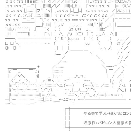
;ゞ ゞヾ ;ゞゞ ｌ ll ii ii|;;;;|ヽ|゛ヾ|／l／／|iiii|::|2c|::| |'| ,,ヾ;;ゞゞ ゞ .,;
,,ヾヾ ;;ゞヾ.二ニ二|￣､ |!!llii|／l／ |iiii|::|..H|::| |' ゞゞ ;;;ヾゞ; ゞ |;;;; i
; ヾ ;;ゞ;ゞヾ |_|::::::::ｉ|フ.'''.|゛ヾ| , ;;ゞヾ;ゞ |::|＿|::| ゞ;; ゞゞ ゞヾ;;ゞ 
;ゞヾ ヾ ゞ . ;ｱ,,ﾐ《 ,|;;;;;､;;|!!llii| ヾ ゞ ゞヾ|::=-= ,,ゞ;;ヾゞ ゞ;ヾ 
ゞゞ ;ヾゞ .二ニ二|￣~'l.゛ヾ| ゞゞ;;ヾ; ゞゞ === ゞゞ ゞ ;;ゞゞlｉl
;ゞゞ ;;ゞゞ. ￣￣￣|＿__|!!ｌlｉi| '',､,､iﾉ ,､,､,､,､ ヾlil,'' ゛|i|' ,,iil||
''|iil|iﾉ i~~~~~~~ｉ .|＿__|~'ヾ| ( ) (jｺ )､*) ,､,､ |i|ｆ!!;;'
..|ii|i| |l~~~~~~ｌ| .| ||~'ヽ| ∧＿∧( )⊂) ( ﾟ
──-､ ================ （ ´Д｀ ）uu uu ( ) ( （ ,
□ □ 'ｰ､――――――‐ ‐ （ ） uu （ ） ﾐ
◎ー◎-'' ｜ ｜ | γヽ ノ、 /
（＿ ／´￣￣￣ ￣ ヽ. / 
／ ＼ / / 
／::::: ＼ {/ '
＿＿＿＿＿＿＿ + ／::::::::: ＼‐-
|ｉ:¨￣ ,、 ￣¨.: i |::::::::::
|i: ／ﾍ:＼ :i| _ |::.:. : : ,,ﾉ:..:
.|i:〈｀_､/´_｀>.、 :i| ,.r:;'三ヽ:: :: . ｰ'"´ ,,
|ii~~'､;'´`,'~,;~~~~:i|;ｲ:;:":::::::::::＼;;｡（ｰ一） （ｰ一）｡;:;
|ｉ｀::;:':::::;::;:'::::::::::;.:i|`｡⌒/7, -──～ ､（___人___
|i::::::;:':::::::::::::::::::::::i| ::::://,::::.. " ニﾆヽ､⌒ij~";_ ィ /:::::::|:::::〃::: : ヽ
─|｀ー＝===＝一 | ::::::|_|;;､:::._＿y-ﾆﾆ'ｰ-ｧ
::::::｀ー―――‐一´￣~ ￣ ￣ ━━━━━━━━━━━━
┏╋───────────────────
┃｜ やる夫で学ぶFGOバビロンの大富豪
┃｜ 
┃｜ ※原作：バビロン大富豪の
┗╋───────────────────