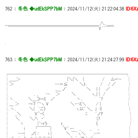
762
：
冬色 ◆udEkSPP7bM
：
2024/11/12(火) 21:22:04.38
ID:6
＿＿＿＿＿＿＿＿＿＿＿＿＿＿＿＿＿＿＿＿＿＿∧,､＿__
￣￣￣￣￣￣￣￣￣￣￣￣￣￣￣￣￣￣￣￣￣V｀´￣￣
.
763
：
冬色 ◆udEkSPP7bM
：
2024/11/12(火) 21:24:27.99
ID:6
┌───────────────────────────┐
│＿__＞ {＼{＼ ｜ / 厶=-‐ │
│＞ -‐＝≦ ＼ﾄ､ / / ／ │
│ _＿ ノ´ ＼ { { ／ │
│ ､ _ -‐ ＞ ＼ ヽ_{ { / │
│丶. ＼＿≫=ミ ／ 丶､ ｀7 │
│＿ ＞ ｰ=７ ⌒ヽ V ＼‐-ミ＼ /｜ │
│.丶､ ＼{ ｀ご｝ ヽ以` ＼_ j l| │
│ _＼ Ｖ＾ｰく ﾆ ´ノｱ │
│ ＼ ＼∧ ｰ' {7 │
│ 丶 {`ｰｒう ｒ_ ｛ │
│ i ｢￣￣￣| ｀V` ｰ- . _ _ 、 │ f
│ -‐┤ ,ノ| :: i | ＼ ￣｀ヽ＼ ,-一 │ 