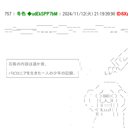
757
：
冬色 ◆udEkSPP7bM
：
2024/11/12(火) 21:19:39.90
ID:6
＿＿―＿＿＿＿＿￣￣￣￣‐―￣￣―‐―― ＿＿＿￣￣――― ＿
――￣￣＿＿＿￣―＝＝＝━＿＿＿￣― ―――― ＝＝ ￣―
┌─
／＼|ニ
／ ＼＼
┌─────────────────┐ ／／ (_ )／
│石板の内容は遥か昔、 │ ＼＼ ／､__ノ
│ │ . 厂厂l＼／ ､_ノ ／ 
│バビロニアを生きた一人の少年の記録。 │ . し'レ'⌒ ｰ' 
└─────────────────┘ (_／ 
-―─- 、 ￣ ￣
／ ＼ 
/⌒' _ノ ＼ (⌒
. / ′ （ ＞)}lil{(＜ ）
{ { | （__人__）ｌ 
. 丶 、 | i| ::::::::|│ 
. ＼ ｰ| lLｪｪｪｌ│ | ／
7| l | | 
/ | /＿＿＿＿
. ′ | |｀―-=====
i l |