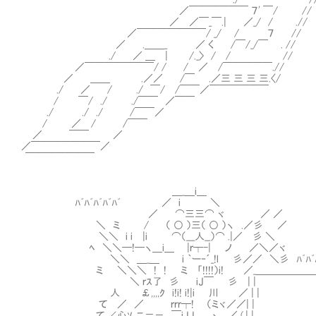
／￣￣￣￣￣￣ ７' ￣/ //
／ ／￣_￣.| ／_/ / .//
／￣￣￣￣￣￣￣/ _/ / ７ //
／ .＿＿_ ／ く /￣/_/￣ . //
./ ／ ＿ | /._〉 / / //
／￣￣￣￣￣￣￣/ / / ／ /￣￣￣￣￣.//
／ ＿＿ .／／ /￣ .／三 三 三 三.〈/
./ ／ / ./ ￣/ /￣￣／￣￣￣￣￣￣
/ ￣/ ./ ./￣￣ ／￣￣
./ ./ ./ /￣￣／
/ ／ / /￣￣
／ ￣￣ ／
／￣￣￣￣￣￣￣／
￣￣￣￣￣￣￣ ┌─────
│石板の解読を始めた
│
＿_＿i＿ │一心不乱に
ﾊﾞﾊﾞﾊﾞﾊﾞﾊﾞ ／ i ＼ └─
／ ⌒三三⌒ ヾ ／ ／
＼ ミ / （ ○ ）三（ ○ ）ヽ .／彡 ／
＼＼ i i |i ⌒（___人__）⌒ .|／ 彡 ＼
ﾍ ＼＼─!─ヽ＿i＿ |ｒ┬-| ノ ／＼／ヾ
＼＼ ＿_＿ i ｀ー‐´_!l 彡／／ ＼彡 ﾊﾞﾊﾞﾊﾞﾊﾞ
ミ ＼＼＼ ! ! ミ 「!!!!）i! ／_＿＿＿＿＿＿
＼ ｒｽ了 彡 iJ￣ 彡 | |
人 ￡,,,,ｸ i!i! i!|i 川 ／ |
て ／ ／ ｒｒｒ┬! （ミヾ／／| 
て ∠心ｿ ニ＝－ ￣iJJ ヽ _ ／ (.| 