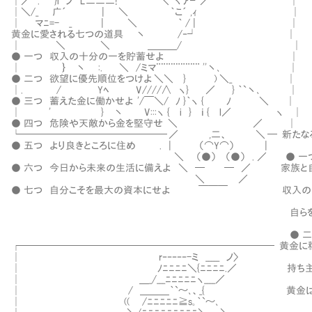
│／ . ' }i ノ L二二二! ＼｀ヽア┘／ │ 
│＼/_ 广´ | ＼ ｀こ´ ,ｨ │
│ マﾆ=- _ | ＼ ｀ / | │
黄金に愛される七つの道具 丶 /‐┘ │
│ ＼ ＼ ＿＿＿/ │
● 一つ 収入の十分の一を貯蓄せよ │
│ ｝ 丶 :. ＼ /ミマ¨¨¨¨¨¨¨¨¨ ''丶､ │
● 二つ 欲望に優先順位をつけよ ＼＼ } ) ＼_ │
│. / Yﾍ V////∧ ヽ} ／ } ｀`丶､ │
● 三つ 蓄えた金に働かせよ '/￣＼/ ﾉ }｀ヽ { ﾉ ＼ │
│ ' } 丶 V:::ヽ { i } ｉ { l／ ヽ │
● 四つ 危険や天敵から金を堅守せ ＼ ／ │
└─────────────── ／ ,二、 ＼ ─ 新たなる
● 五つ より良きところに住め . | （⌒Y⌒） |
＼ （●） （●） . ／ ● 一つ
● 六つ 今日から未来の生活に備えよ ＼ ─ ─ ／ 家族と
＼ ／
● 七つ 自分こそを最大の資本にせよ ￣￣￣ 収入の十分
自らを膨らませながら、喜んで
● 二つ
┌────────────────────────── 黄金に稼
│ r‐‐‐‐‐-ミ _____ ノ
│ ﾉﾆﾆﾆﾆ＼{ﾆﾆﾆﾆ.／ 持ち主が群れを膨
│ ＿_/___ﾆﾆﾆﾆﾆヽ____
│ / ＿＿＿｀`～､、_{ 黄金は懸命に
│ (( /ﾆﾆﾆﾆﾆ≧s｡｀`～