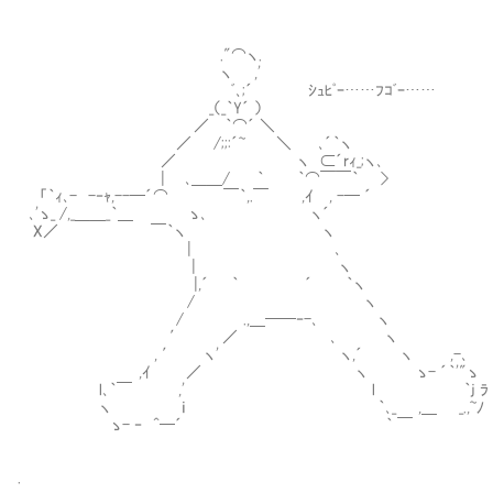
."⌒ヽ.
ヽ ,'
ﾞ､;´ ｼｭﾋﾟｰ……ﾌｺﾞｰ……
_（_｀Y´ ）
／ ｀⌒´ ＼
／ /;;:´~ ＼ ､´｀ヽ
／ ヽ ⊂´rｨ_;ヽ､
| ､＿＿/ ｀ ｀⌒￣￣｀ >
「｀ｨ､- -‐ｬ,--─´⌒ ￣｀,.￣ ,ｲ , -─ ´
､'ゝ_ /,_＿＿_｀＿ ゝ､ ヽ´
X／ ￣｀ヽ ヽ
| ､
| ヽ
|,´ ｀ ´ ｀ヽ
/ ヽ
/ .,＿──‐-､ ヽ
′ ／ ､ ヽ
, ′ ヽ' ヽ,´ ヽ ,-､
,ｲ ／ ヽ ゝ- ´｀'"ゝ
l､｀￣ ,' l ｀j ﾗ
ヽ ｉ ｀､_ ,＿ _.,~ﾉ
ゝ- ‐ ^─´ ｀ ￣
.