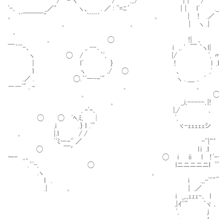
/ - ヽ / .,./ ｜| /
'-､ _／゛ ヽ、 . ／ : ''=ﾆ´ ｜| lﾞ .＿_ .ｌ
。 ｀ﾞ￣￣￣" ｀ﾞﾞﾞﾞ´ 。 | ! .／
。 。 | ヽ .| .
。 。 _
。 ◯ !| 。 /.'､_
￣｀'''-、 ,, --． i ,. ' ￣ ｀ヽl| 
ヽ ◯ / ｀'､ |/ 
| lﾞ ｝ ! l .ｌ ,/. 。
ｌ ヽ ./ ◯ 、 ,' ｀;; -'
.／ . ◯.｀'―-ｰ'" ヽ . ＿ ..
――'" , ‐ 。 。 i､ ./
。 ◯ ﾍ￣゛ 
。 _,i,-----､|! ｀"'
, ‐'ｰ､ |,/ ､
◯ ◯ 'ﾍ,ﾐ, │ ',
,i .｝ ｌ .'" ヾ-ｪｪｪｪｪシ .,i'" ｀＼
。 |.ｌ / / l广' l .!
ﾞ'ﾐ―ｰ'' ／ -''|“゛ ﾞﾞ． .ヽ、 .／
◯ ￣゛ l i .ｌ 、 
ーｰ ,,、 ◯ i ii l ! 'ｰ-グ 。
.｀'-, ◯ lニニニニニｌ '
.ヽ 。 lﾞ .＿_ .ｌ
ｌ . i .,,-'''"￣￣ﾞ'''-､、." ◯ 
.| 。 | .／ ＼ ヽ
i _,,,ｪｪｪ-､ l
,|ｲ''" ｀ヾ ､
', ｊ