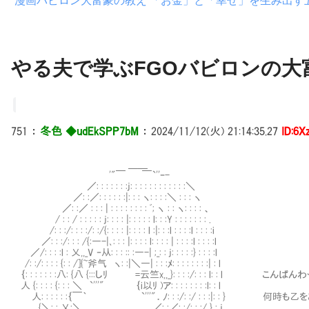
漫画バビロン大富豪の教え 「お金」と「幸せ」を生み出す
やる夫で学ぶFGOバビロンの大富
751
：
冬色 ◆udEkSPP7bM
：
2024/11/12(火) 21:14:35.27
ID:6
＿＿
'"￣ ￣`''ｰ-
／: : : : : : :j: : : : : : : : : : : :＼
／: :／: : : : : :|: : : ヽ: : : :＼ : : : ヽ
／: :／ : : : | : : : : : : : : ﾞ; ヽ : : ヽ: : : : 、
/ : : / : : : : : j: : : : |: : : : : l: : :Y : : : : : : : .
/: : :/: : : :/: :/{: : : : |: : : : l :|: : :l : : : :l : : : :i
／: : :/: : : /{:―-|､: : : |: : : : l: : : : | : : : :l : : : :l
／/: : : :l : 乂,,_V ‐从: : : :: :―-| ;_: : j: : : : :} : : : :l
/: :/: : : : {: : /]{~斧气 ヽ: :|＼―| : : :ﾒ: : : : : : : :| : l
｛: : : : : : :八: {八 {:::しﾘ =云竺x,,_}: : : :/: : : l: : l こんぱん
人 {: : : : {: : : ＼ `'''" ｛i以ﾘ )ア: : : : : : : :l: : l
人: : : : : :｛￣｀ `'''"．ﾉ: : :/: :/ : : :|: : } 何
{＼: : 乂:＼ ､ ＿／: :／: :/: : :/ } : j