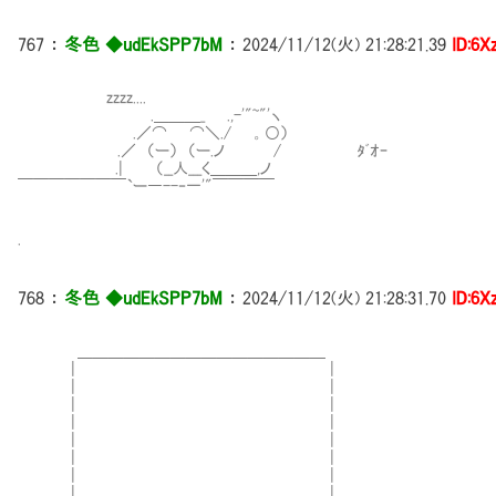
767
：
冬色 ◆udEkSPP7bM
：
2024/11/12(火) 21:28:21.39
ID:6
zzzz....
.＿＿＿_ .,-'"~"'ヽ
.／⌒ ⌒＼./ 。○）
.／ （ー） （ー.ノ / ﾀﾞｵｰ
.| （__人___く＿＿＿,ノ
￣￣￣￣￣￣￣`ー―--‐一'"￣￣￣￣
.
768
：
冬色 ◆udEkSPP7bM
：
2024/11/12(火) 21:28:31.70
ID:6
＿＿＿＿＿＿＿＿＿＿＿＿＿＿＿＿
| |
| |
| |
| |
| |
| |
| |
| |