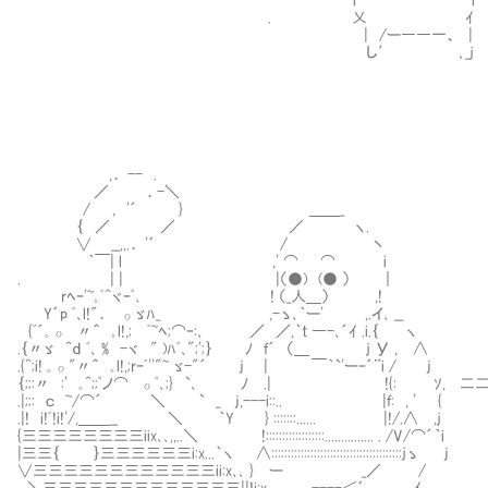
. 乂 ｲ | 
| /ー――一、 | ￣￣
し′ ､_ｊ
,． -- .
／ ．-＼
/ , '´ } ＿＿_
｛ ／ ／ ／ ヽ.
∨ __,,.． '´ / 丶 ┌────
｀￣| l ,' ⌒ ⌒ i │不幸なことから
. | | |（●) 
rﾍｰ'~｡ﾞ^ヾｰﾟ､ ! （_人＿） ,! │身
Y´p ﾞ､l!"． οゞﾊ_ ,-ゝ､｀ー' ,.イ､ __
{ﾞ´｡ο 〃＾ ｡l!,; ﾞ~ﾍ;⌒ｰ:､ ／ ／,｀t ―-､´ｲ .i.｛ ヽ
.｛〃ゞ ^ｄ ﾞ､ % -ヾ " )ﾊﾟ､";';｝ ﾉ ｆ´ （＿ ｊ У , ∧
.{^;i! ｡ο"〃＾ ｡l!,;rｰﾞ''"~ ゞ-"´ j | ￣｀`'ー‐´¨i / j
｛;;:〃 :' ｡^;;ﾟノ⌒ οﾟ､;} `､ ﾉ .| !{: ｿ,
.|;;: ｃ ~/⌒´ ＼ ` _ j,---i::.. |ｆ
.|! i!ﾞ!i!'/,＿＿__ ＼ ｀Y } :::::::.....
{三三三三三三三三iix､､,,..＼ !::::::::::::::::::..........
|三三｛ ｝三三三三三三i:x...｀ヽ ∧::::::::::::::::::::::::::::
∨三三三三三三三三三三三三ii:x､､ } ー 
...＼三三三三三三三三三三三三三||ｌi:x､ , --