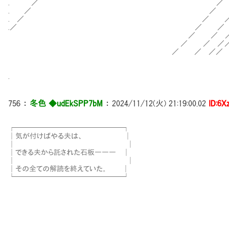
. ／ ／ ／ ／／ ／
. ／ ／ ／ ／／ ／／ 
. ／ ／ ／ ／／ ／
.／ ／ ／ ／／ 
／ ／ ／／ 
／ ／ ／／ ／
／ ／ ／／ ／
.
756
：
冬色 ◆udEkSPP7bM
：
2024/11/12(火) 21:19:00.02
ID:6
┌───────────────┐
│気が付けばやる夫は、 │
│ │
│できる夫から託された石板――― │
│ │
│その全ての解読を終えていた。 │
└───────────────┘ _____________
／＿＿＿___________
／／: : : : : : : : : : : : 
／／: :_______: : : :／＼: : 
| |: : : }_______＼_} {_／__
| |: : : : }______ ／＼ ___
| | : : : : }＿___ ＼／ ＿__