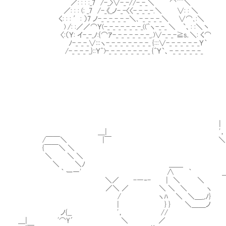
／: : : :_7 /-_〉∨-_-//-_-_＼ ⌒¨¨＼￣￣￣￣
／: : : (: _7 /-_《_ノ-_-〈〈-_-_-_-.＼ ∨: : ＼
く: : : ′: ）7 ノ-_-_-_-_-_-＼､-_-_-_-_＼ ∨⌒､:＼
) /: :／／⌒Ｙ(-_-_-_-_-_-_-_((^ヽ-_-_ ＼ `、: :＼丶
〈:（Ｙ: イ-_-_ﾉ:{⌒ｱ-_-_-_-_-_-_-_.)∨-_-_-≧s｡＼: く⌒
ﾉ-_-_-_∨:::ヽ-_-_-_-_-_-_-_-_ {:::∨-_-_-_-_-_-_Ｙ｀
/-_-_-_-_}::Ｙ^)-_-_-_-_-_-_-_-_ {^Ｙ`、-_-_-_-_-_-_
| } 
＿| '， 
/￣￣＼ |￣ ＼
{￣￣＼ ＼ ‐---‐'
＼ ＼ ＼ 
＼ ＼ﾉ ＿＿ ┌────
｀ ー一' ∧ ｀ ＿| │それが
＼／ -―‐- | ＼ ＼ |￣ └─
／＼ ／ ＼ ＼ ＼ 
/ ヽﾊ ＼ ＼＿_,ﾉ} 
| } } ＼＿＿ノ 
ノ{__ '， // ＿| ＿
＿| '⌒Y´ ＼ ／ |￣ 