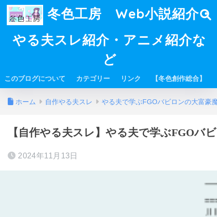
冬色工房 Web小説紹介・
やる夫スレ紹介・アニメ紹介な
ど
このブログについて
カテゴリー
リンク
【冬色創作総合】
ホーム
自作やる夫スレ
やる夫で学ぶFGOバビロンの大富豪
【自作やる夫スレ】やる夫で学ぶFGOバビ
2024年11月13日