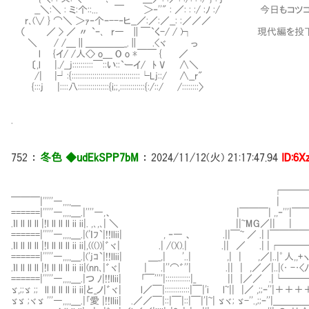
__＼:＼ : ミ:个::... ￣ ＞‐''" : ／: : :/ :ﾉ :/ 今日もコ
r､(∨ } ⌒＼ ＞ｧ‐个ｰ--‐ヒ__／:／:／__: :／／／
（ ／ > ／ 〃 `ｰ､ r― ∥￣`く-/ / )┐ 現代編を投
＼ / /＿∥＿＿＿＿_.∥ .<ヾ っ
l {イ/ /人<> o＿ O o *￣￣ { ／
〔,l |./__j::::::::::￣::い::`ーイ/ ﾄ V ∧＼
/| |┘:{:::::::::::::::::::::::::::::::::└Lj::/ ∧__r"
{:::j |::::八:::::::::::::::{i;;,::::::::::::{:/::/ /::::::::〉
.
752
：
冬色 ◆udEkSPP7bM
：
2024/11/12(火) 21:17:47.94
ID:6
┌───┐
￣￣￣|'''''―,,,,＿ | |
======|'''''―,,,,＿.|''''―,、 |￣￣￣| ,,‐'''|￣
.ｌl ll ll ll |!l ll ll ll ii ii|. ,､,､| ＼ ||~MG／||
======|'''''―,,,,＿.|('ｌﾌ`|!!llii| , ‐― 、 .||￣~ ／ .| |￣￣￣￣
.ｌl ll ll ll |!l ll ll ll ii ii|,((())|゛ヾ| .| /()().| .|| ／ .| |┌─
======|'''''―,,,,＿.|('jｺ`|!!llii| ＿_,| '..| ,| | ,／|..|゜人,,+ヽ.
.ｌl ll ll ll |!l ll ll ll ii ii|(nn､|゛ヾ| | .|''⌒゛''| .|| | ,／／|..|(･ 
======|'''''―,,,,＿.|つ ﾉ|!!llii| ｢￣''''|::::::::::::|_ || |／／ .|└─
ゞ,;;ゞ ;; ll ll ll ll ii ii|と_ノ|゛ヾ| l／￣|::::::::::::|￣|'i l~|| |／ ,;;ｰ
ゞゞ ;ヾゞ '''―,,,,＿.|｢愛 |!!llii| .／／￣|::|￣|::|￣|'|~| ゞヾ; ゞ-''.,;;ｰ