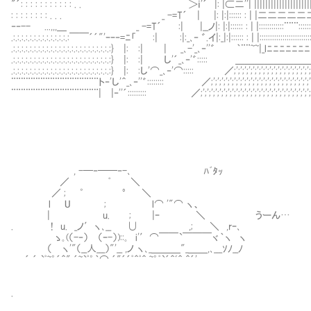
"´: : : : : : : : : : : . . ＞ｉ'´ |: |⊂二''| ||||||||||||||||||||||||||||||
: : : : : : : : . . . _ -=T´ | |: |:|:::::: : | |二二
‐‐-- ...,,,＿ _ -=T´ :| |__ノ|: |:|:::::: : | |::::::::::::¨¨¨::::::::::::|:::::
.:.:.:.:.:.:.:.:.:.:.:.:.:.:￣￣´´"'ｰｰ‐=ﾆ「 :| :|:_､‐ ゛.イ|:_|:|:::::: : | |::::::::::::::::::
.:.:.:.:.:.:.:.:.:.:.:.:.:.:.:.:.:.:.:.:.:.:.:.:} |: :| | _､-'_､‐''゛ ｀¨¨~~|
.:.:.:.:.:.:.:.:.:.:.:.:.:.:.:.:.:.:.:.:.:.:.:.:} |: :| し'´_､‐'゛:
.:.:.:.:.:.:.:.:.:.:.:.:.:.:.:.:.:.:.:.:.:.:.:.:} |: :し'⌒_､‐'⌒::::: ／;';';';';';';';';';';';';';';
¨¨¨¨¨¨¨¨¨¨¨¨¨¨¨¨¨¨ト‐'し'＾_､‐''゛:::::::: ／;';';';';';';';';';';';';';';';';';';';';';';';';';
¨¨¨¨¨¨¨¨¨¨¨¨¨¨¨¨¨¨| |‐''´::::::::: ／;';';';';';';';';';';';';';';';';';';';';';';';';';';';';';';';';';';
, -─‐──‐-､ ﾊﾞﾀｯ
／ ﾟ ＼
／ ; ゜ ° ＼
l U ; l⌒ '"⌒ ヽ、
| u. ; |ｰ ＼ うーん…
. ! u. _ノ′ヽ､__ ∪ ,; ＼ ,rｰ､
ゝ｡(（-‐） （ｰ-）)::｡ i'′⌒￣￣`￣￣￣ヾ｀ヽ ヽ
（ ヽ'"（__人___）"'__ ,ノ ヽ､_＿＿＿"_＿＿,､___ｿﾉ__ﾉ
´ ´ `ﾟ~゜´＾" ´~`ﾟ゜｀⌒ ´"´´ﾟ＾ﾟ＾ ~゜ﾟ`´＾ﾞ＾ ＾´'
.