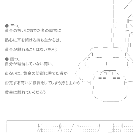
│ ／ | {::::｀
│ ／ ヽ::::::::
│ ／´ ヽ ｀ｰ
│ ／-､ヽ 三 
│. |{:::::::::ヽ
● 三つ。 │. |. ＼::
黄金の扱いに秀でた者の助言に │ l
│ lT~ " , 
熱心に耳を傾ける持ち主からは、 │ | | ;
│ | | ;;; ''/_
黄金が離れることはないだろう /´￣ ￣ ￣｀ﾞ､ 
／l l＼ |:
● 四つ。 ／/´ ｀¨''' 
自分が理解していない商い、 / { i } ﾞ､ ─
/ ﾞ ＿＿＿ ' ﾞ
あるいは、黄金の防衛に秀でた者が { ,. '´ (⌒Y⌒) ｀ヽ 
ヽ､ / ＝＝ ＝＝ ﾞ､ ノ 現実的な
否定する商いに投資をしてしまう持ち主から ｀¨'''-| |-'''¨
l l 謀略化の甘い誘惑
黄金は離れていくだろう l l
ヽ､ ノ 己の未熟な経験を猛
｀ ー----─ ´
黄金は逃げることに
┌─────────────────────────────
│ {: ′ : : : : : : j}: : : : : / ヽ: : : : : : : : : } }: : : ｉ| : : : : :
│ //{: : : : : : : :/i}: : : : / ! : : : : : : : / ___:|: : : ｉ| : : : : 