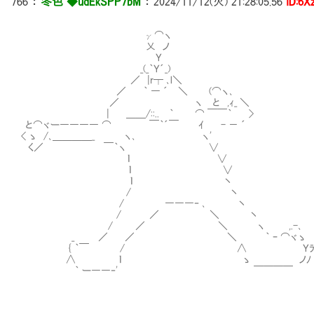
766
：
冬色 ◆udEkSPP7bM
：
2024/11/12(火) 21:28:05.56
ID:6
γ⌒ヽ
乂 ノ
Ｙ
_(_｀Ｙ´_)
／ |r┬ ､l＼
／ ｀ ― ´ ＼ (⌒ヽ､
／ ヽ と ,ｨ_ ＼
| ＿＿/::.. ｀ ⌒ ￣￣｀ >
と⌒ヾー―――― ⌒ ￣｀´￣ ｲ - － ´
< ゝ /､＿＿＿＿_ ヽ､ ヽ'
く／ ￣｀ヽ ∨
ｌ ∨
ｌ ∨
ｌ 丶
/ 丶
/ ―――‐ ､ 丶
/ ／ ＼ 丶
/ ／ ＼ ヽ ,.-､
_ ／ ／ ＼ ｀ ｰ ⌒ヾゝ
{ ｀￣ / ∧ Ｙ
∧ ｌ ゝ ノﾉ
｀ ー――‐' ￣￣￣￣