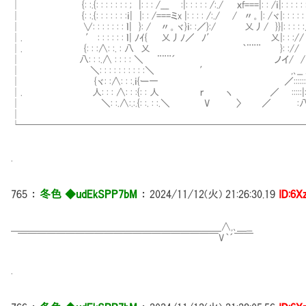
│ {: :.{: : : : : : : ; |: : : /___ :|: : : : : /:./ ｘf===|: : /ｉ|: : : : 
│ {: :.{: : : : : : :ｉ| |: : /===ミx |: : : : /:./ / 〃。|: /ヾ|: : : : : : 
│ ∨: : : : : : : ｌ| }: / 〃。ヾ}ｉ: :／}:/ 乂丿/ }}|: : : : :
│. ′ : : : : : : ｌ| ﾉｲ{ 乂丿ﾉ／ ﾉ′ 乂|: : :// _ｨ
│. {: : :∧: :. : 八 乂 ｀¨¨¨ }: :// 
│ 八: : :.∧ : : : : ＼ ¨¨¨´ ノイ/ /´¨¨
│ ＼: : : : : : : : : :＼ ′ ,､__ . 
│ {ヾ: :∧: : :.ｉ{ー一 ／::::::|:
│. 人: : : ∧: : :{: : 人 ｒ ヽ ／ :
│ ＼: :.∧:.:.{: :. : :.＼ V 〉
│ 
└─────────────────────────────
.
765
：
冬色 ◆udEkSPP7bM
：
2024/11/12(火) 21:26:30.19
ID:6
＿＿＿＿＿＿＿＿＿＿＿＿＿＿＿＿＿＿＿＿＿＿∧,､＿__
￣￣￣￣￣￣￣￣￣￣￣￣￣￣￣￣￣￣￣￣￣V｀´￣￣
.