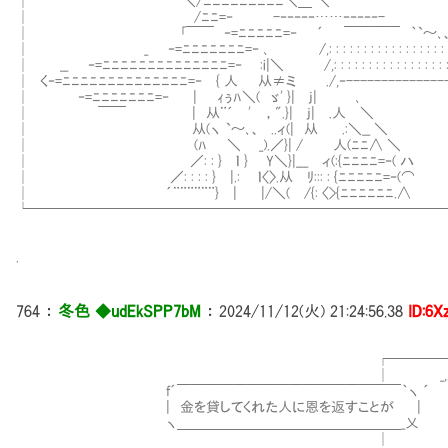
│ ＼/ﾆﾆﾆﾆﾆﾆﾆﾆﾆ＼＿ 
│ /ﾆﾆ=‐ -‐‐‐‐‐……‐‐‐‐‐
│ ｢￣￣ ‐=ﾆﾆﾆﾆﾆ=‐ ´ ￣￣￣￣ ｀`～
│ _ ‐=ﾆﾆﾆﾆﾆﾆﾆ=‐ ､ /,: : : : : : : : : : : : : : : 
│ __ ‐=ﾆﾆﾆﾆﾆﾆﾆﾆﾆﾆﾆﾆﾆﾆ=‐ :i|＼ /,: : : : : : : : : : : : : :
│ く‐=ﾆﾆﾆﾆﾆﾆﾆﾆﾆﾆﾆﾆﾆﾆ=‐ { 人 从≠ミ ./,‐-----------
│ ‐=ﾆﾆﾆﾆﾆﾆﾆ=‐ | ｨぅﾊ＼( ゞ' }| j|
│ ￣￣ | 从¨´ ' ，".}| j| .人
│ 从(ヽ `～､、 ..ィ(| 从 .:＼__
│ (ﾊ ＼ _).／}| / 人(ﾆﾆ∧ 
│ ／: : } ｌ } Y＼}|___ ィ(:{ﾆﾆﾆﾆ=‐(
│ ／: : : : } |.: ｌ〈〉.从 ﾘ::: : {ﾆﾆﾆﾆﾆ=
│ ´¨¨¨¨¨¨} | |/＼( /{: 〈>{ﾆﾆﾆﾆﾆﾆ
└─────────────────────────────
.
764
：
冬色 ◆udEkSPP7bM
：
2024/11/12(火) 21:24:56.38
ID:6
┌──────────────
│ _,. -‐''"´￣｀`
f´￣￣￣￣￣￣￣￣￣￣￣￣￣￣￣￣｀ヽ 
| 金を貸してくれた人に恩を返すことが | -
ヽ＿＿＿＿＿＿＿＿＿＿＿＿＿＿
│ ／ 二二､ `