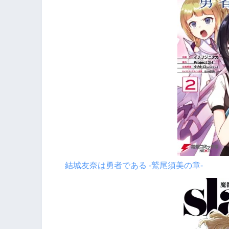
結城友奈は勇者である -鷲尾須美の章-