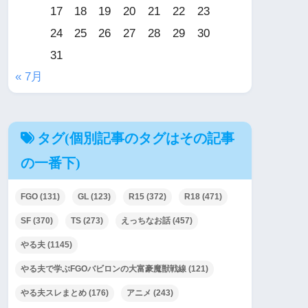
17
18
19
20
21
22
23
24
25
26
27
28
29
30
31
« 7月
タグ(個別記事のタグはその記事
の一番下)
FGO
(131)
GL
(123)
R15
(372)
R18
(471)
SF
(370)
TS
(273)
えっちなお話
(457)
やる夫
(1145)
やる夫で学ぶFGOバビロンの大富豪魔獣戦線
(121)
やる夫スレまとめ
(176)
アニメ
(243)