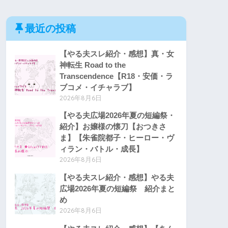
最近の投稿
【やる夫スレ紹介・感想】真・女
神転生 Road to the
Transcendence【R18・安価・ラ
ブコメ・イチャラブ】
2026年8月6日
【やる夫広場2026年夏の短編祭・
紹介】お嬢様の懐刀【おつきさ
ま】【朱雀院都子・ヒーロー・ヴ
ィラン・バトル・成長】
2026年8月6日
【やる夫スレ紹介・感想】やる夫
､
広場2026年夏の短編祭 紹介まと
，
め
 ＿
2026年8月6日
zzﾉ
 〈