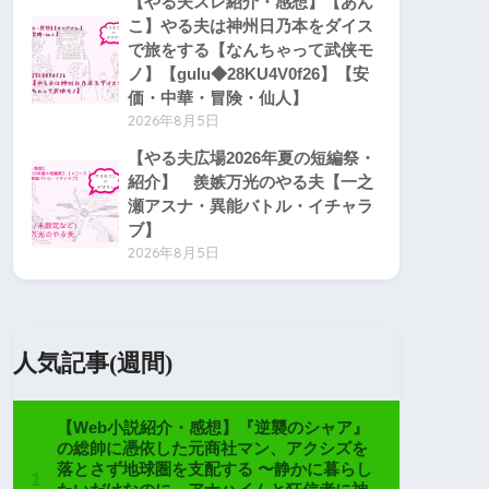
【やる夫スレ紹介・感想】【あん
〕
こ】やる夫は神州日乃本をダイス
で旅をする【なんちゃって武侠モ
ノ】【gulu◆28KU4V0f26】【安
価・中華・冒険・仙人】
2026年8月5日
∨
＼
【やる夫広場2026年夏の短編祭・
｀ヽ ＼
紹介】 羨嫉万光のやる夫【一之
’， ヽ
瀬アスナ・異能バトル・イチャラ
’， ﾊ
ブ】
ﾑ ’从
ﾆﾆ’,＼
2026年8月5日
ﾆﾆ’，.＼
人気記事(週間)