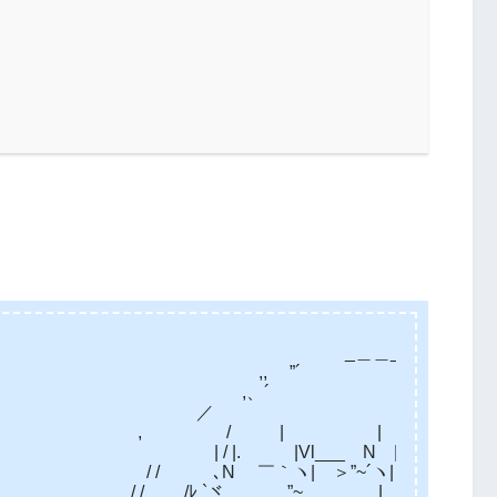
_＿＿__
∨ ,, ”´ ｀ 、
､ ヽ∨ ,、´ ` 
;/ ∨ ／
 , / | | ’, ‘
/ |. |Vl___ N |. ‘,
 / ､N ￣｀ヽ| ＞”~´ヽ| | ‘,
 / / /ﾚ `ヾ ”~ | |. |