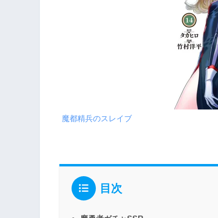
魔都精兵のスレイブ
目次