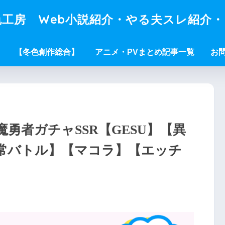
工房 Web小説紹介・やる夫スレ紹介
【冬色創作総合】
アニメ・PVまとめ記事一覧
お
勇者ガチャSSR【GESU】【異
常バトル】【マコラ】【エッチ