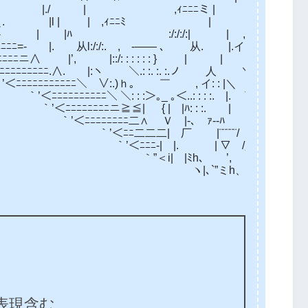
|./ | ,ｨﾆﾆﾆミ | |ニﾆ=‐|ｚｚ
ﾆ＼. |l | | ,ｨﾆﾆﾐ | | /|下
=- | |ﾊ :/:/:/:| | ,ｨ’ , ‘，
. 从l:/:/:. , -―― ､ 从. |.イ ′ __〉
|::/: : : : : : } | | ,ｨ:|__|
|:ヽ ＼.: :. :. :.ノ 人 ＼／ ハ ∨
:.)ｈ｡ ￣ , イ: : |＼ , イ:| ‘, 
＞｡_ ｡＜..: : : :. |. T´‐ｧ‐≠‐ミ.､ 
{ | |ﾊ: : :. | | / / /__/
Ｖ |-､ ｧ‐‐ﾊ し’ / /ﾆﾆ心 
¨¨¨¨¨/ ゝイ /| |ﾆﾆﾆﾆﾑ 
 | ▽ /＿ / | |ﾆﾆﾆﾆﾆ
, / ￣―／.ィ| |ﾆﾆﾆﾆﾆﾆ
 ./ ／／ニ| |二ﾆﾆﾆﾆﾆ
8表現含む