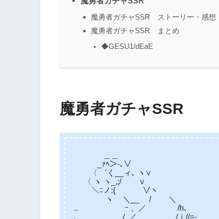
魔勇者ガチャSSR
魔勇者ガチャSSR ストーリー・感想
魔勇者ガチャSSR まとめ
◆GESU1/dEaE
魔勇者ガチャSSR
＿＿ 
_ｧﾍ＞‐､
〈 ゛く__ィ
〈 ヽ ヽ_,
＼ﾆノ:{ ∨ヽ
ヽ ＼__ / ＼ | 
.. ゝｰ 、／ /h､ /
. /_／ /ｉ//=-