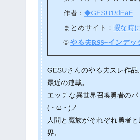
作者：
◆GESU1/dEaE
まとめサイト：
暇な時
©
やる夫RSS+インデッ
GESUさんのやる夫スレ作品
最近の連載。
エッチな異世界召喚勇者のバ
(・ω・)ノ
人間と魔族がそれぞれ勇者と
界。