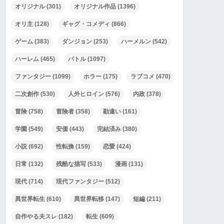
オリジナル
(301)
オリジナル作品
(1396)
オリ主
(128)
ギャグ・コメディ
(866)
ゲーム
(383)
ダンジョン
(253)
ハーメルン
(542)
ハーレム
(465)
バトル
(1097)
ファンタジー
(1099)
ホラー
(175)
ラブコメ
(470)
二次創作
(530)
人外ヒロイン
(576)
内政
(378)
冒険
(758)
冒険者
(358)
勘違い
(161)
学園
(549)
安価
(443)
完結済み
(380)
小説
(692)
性転換
(159)
恋愛
(424)
日常
(132)
残酷な描写
(533)
漫画
(131)
現代
(714)
現代ファンタジー
(512)
異世界転生
(610)
異世界転移
(147)
短編
(211)
自作やる夫スレ
(182)
転生
(609)