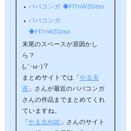
ババコンガ ◆Ff7nWZGtso
ババコンガ
◆Ff7nWZGtso
末尾のスペースが原因かし
ら？
(｡´･ω･)？
まとめサイトでは「
やる夫
茶
」さんが最近のババコンガ
さんの作品までまとめてくれ
ていますね。
「
やる夫AGE
」さんのサイト