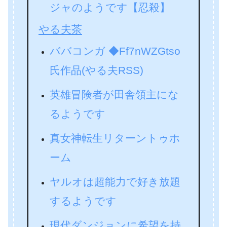
ジャのようです【忍殺】
やる夫茶
ババコンガ ◆Ff7nWZGtso
氏作品(やる夫RSS)
英雄冒険者が田舎領主にな
るようです
真女神転生リターントゥホ
ーム
ヤルオは超能力で好き放題
するようです
現代ダンジョンに希望を持