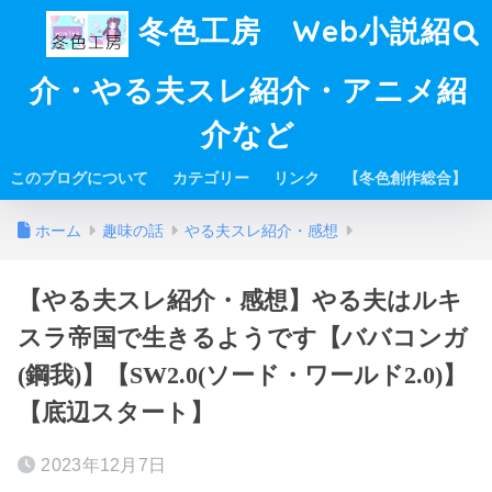
冬色工房 Web小説紹
介・やる夫スレ紹介・アニメ紹
介など
このブログについて
カテゴリー
リンク
【冬色創作総合】
ホーム
趣味の話
やる夫スレ紹介・感想
【やる夫スレ紹介・感想】やる夫はルキ
スラ帝国で生きるようです【ババコンガ
(鋼我)】【SW2.0(ソード・ワールド2.0)】
【底辺スタート】
2023年12月7日