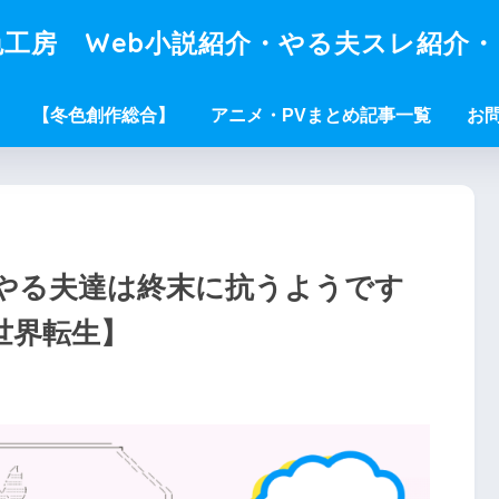
工房 Web小説紹介・やる夫スレ紹介
【冬色創作総合】
アニメ・PVまとめ記事一覧
お
やる夫達は終末に抗うようです
世界転生】