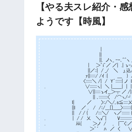
【やる夫スレ紹介・感
ようです【時風】
| |
|| |
||. ノヽ_ -‐､^^ヽ _,
| ＞’i´／ ／| .| ゝ-//::::
||／::| / _/ ＼Ⅳ」.込/ ::
ｧ||::::::/ /ｲ :| ＿ } /:::::
〈:::::::＼ /| / Y´:::::::| ノ l:::::
. ∨::::::::ヽ| ＼ |＿＿| | |:::/::
∨||::::::ゝイ__＞┬ ／ /|:/:::::
|| ､::::::::::〈 /⌒ヽ/┘::::
ｌ| ／ 〉::/＼/｡s≦:::::乂／
||l ／ , / /::/＿[]＿__〉:::::::
|| / / { /::::＼/ ヽ／::::::::: {
. | / / 乂 ＼√| V:::::::::::::
. 从{ ＞ノ / , |￣〈:／ /
＞’´ ﾊ ／ 〈 ∨/ / 