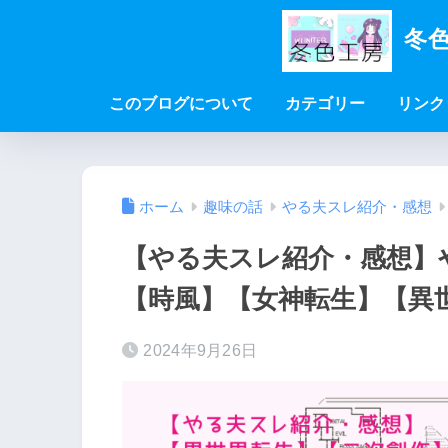
冬色
このブログについて
カテゴリー
リンク
ホーム
趣味の話
やる夫スレ紹介・感想
【やる夫スレ紹介・感想】
【時風】【女神転生】【異
2024年9月26日