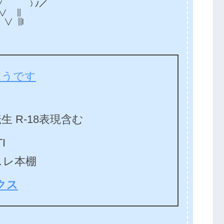
 ) ﾉ／
 ||
||l
ようです
 R-18表現含む
I
スレ本棚
クス