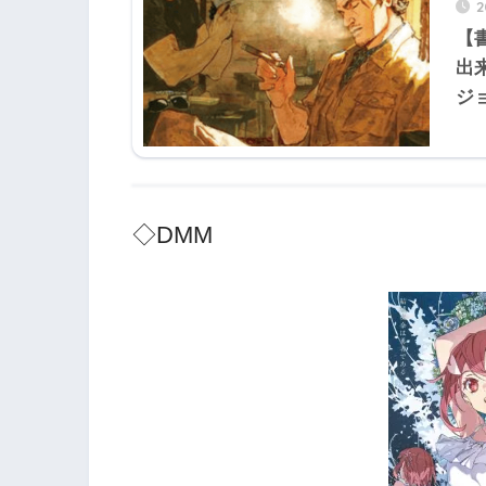
【
出
ジ
◇DMM