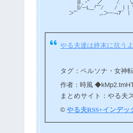
||l _ -~ ／ /. ∨
||/―L＿｢￣/ / | | ∨
＞”´ _,,.＞―￢７¨ | ∨ 
やる夫達は終末に抗う
タグ：ペルソナ・女神転生
作者：時風 ◆kMp2.tmHT
まとめサイト：やる夫
©
やる夫RSS+インデッ