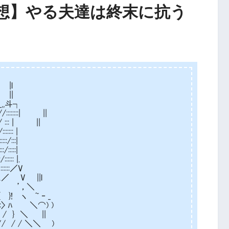
想】やる夫達は終末に抗う
l
|
,斗┐
::::| ||
: | ||
:: |
/:::|
:::|
: |.
::／V
 V ||l
::{ ’，＼
 }! ヽ ~ ‐ _
:〉 ﾊ ＼⌒) )
 } ＼ ||
/ ＼＼ )