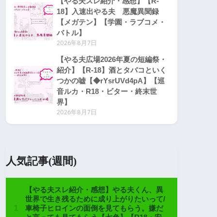
【やる夫スレ紹介・感想】【R-
18】入速出やる夫 悪魔異聞録
【メガテン】【学園・ラブコメ・
バトル】
2026年8月7日
【やる夫広場2026年夏の短編祭・
紹介】【R-18】酒とタバコといく
つかの嘘【◆rYsrUVd4pA】【巡
音ルカ・R18・ビター・終末世
界】
2026年8月7日
人気記事(週間)