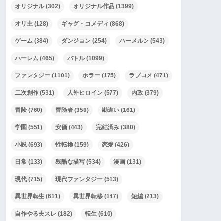
オリジナル
(302)
オリジナル作品
(1399)
オリ主
(128)
ギャグ・コメディ
(868)
ゲーム
(384)
ダンジョン
(254)
ハーメルン
(543)
ハーレム
(465)
バトル
(1099)
ファンタジー
(1101)
ホラー
(175)
ラブコメ
(471)
二次創作
(531)
人外ヒロイン
(577)
内政
(379)
冒険
(760)
冒険者
(358)
勘違い
(161)
学園
(551)
安価
(443)
完結済み
(380)
小説
(693)
性転換
(159)
恋愛
(426)
日常
(133)
残酷な描写
(534)
漫画
(131)
現代
(715)
現代ファンタジー
(513)
異世界転生
(611)
異世界転移
(147)
短編
(213)
自作やる夫スレ
(182)
転生
(610)