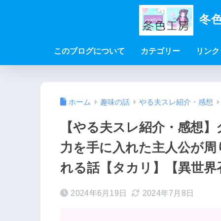
冬色
このブログについて
カテゴリー
リンク
ホーム
趣味の話
やる夫スレ紹介・感想
【やる夫スレ紹介・感想】
力を手に入れた主人公が周
れる話【タカリ】【異世界召
2024年6月19日
2024年7月8日