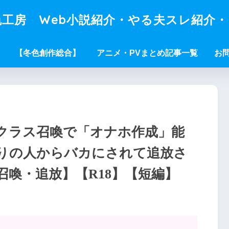
工房 Web小説紹介・やる夫スレ紹介
【冬色創作総合】
アニメ・PVまとめ記事一覧
お
クラス召喚で「オナホ作成」能
りの人からバカにされて追放さ
喚・追放】【R18】【短編】