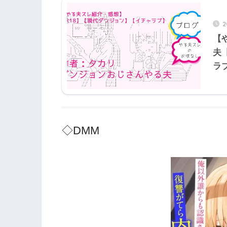
【
夫
ラ
◇DMM