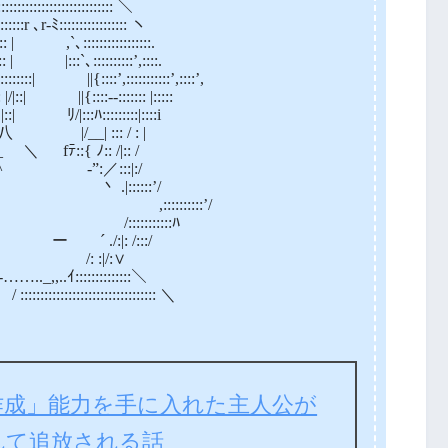
:::::::::::::::::::::: ＼
:::r ､r‐ﾐ::::::::::::::::: ヽ
:::: | ,`､:::::::::::::::::.
::: | |:::`､::::::::::’,::::.
::::::::| ||{::::’,:::::::::::’,::::’,
: |/|::| ||{::::-‐::::::: |:::::
| .|::| ﾘ/|:::ﾊ:::::::::|::::i
‐/ ￣:八 |/__| ::: / : |
_ ＼ fﾃ::{ ﾉ:: /|:: /
jI斗劣冖^ ゞ‐”:／:::|:/
”＜ソ,, 丶 .|::::::’/
::::::{ ,::::::::::’/
::::＼ /:::::::::::ﾊ
::::ヽ ー ´ ./:|: /:::/
 |::::} /: :|/:∨
.._,,..ｲ::::::::::::::＼
:::::::::::::::::::::::::::: ＼
作成」能力を手に入れた主人公が
れて追放される話