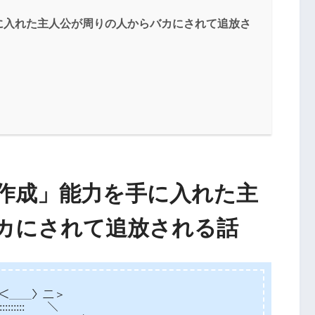
に入れた主人公が周りの人からバカにされて追放さ
作成」能力を手に入れた主
カにされて追放される話
==}＜＿＿〉二＞
:::::::::￣￣＼