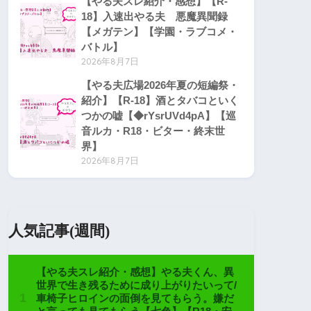
【やる夫スレ紹介・感想】【R-
18】入速出やる夫 悪魔異聞録
【メガテン】【学園・ラブコメ・
バトル】
2026年8月7日
【やる夫広場2026年夏の短編祭・
紹介】【R-18】酒とタバコといく
つかの嘘【◆rYsrUVd4pA】【巡
音ルカ・R18・ビター・終末世
界】
2026年8月7日
人気記事(週間)