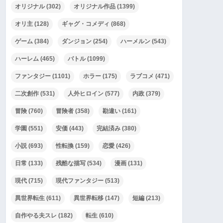
オリジナル
(302)
オリジナル作品
(1399)
オリ主
(128)
ギャグ・コメディ
(868)
ゲーム
(384)
ダンジョン
(254)
ハーメルン
(543)
ハーレム
(465)
バトル
(1099)
ファンタジー
(1101)
ホラー
(175)
ラブコメ
(471)
二次創作
(531)
人外ヒロイン
(577)
内政
(379)
冒険
(760)
冒険者
(358)
勘違い
(161)
学園
(551)
安価
(443)
完結済み
(380)
小説
(693)
性転換
(159)
恋愛
(426)
日常
(133)
残酷な描写
(534)
漫画
(131)
現代
(715)
現代ファンタジー
(513)
異世界転生
(611)
異世界転移
(147)
短編
(213)
自作やる夫スレ
(182)
転生
(610)