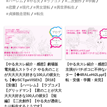
ハーレム
やる夫
ラブコメ
二次創作
学園
恋愛
現代
男女逆転
異世界転生
貞操観念逆転
転生
【やる夫スレ紹介・感想】劇場版
【やる夫スレ紹介・感想
電光超人ストライク やる夫のこと
主演がバチボコに不仲な
が大大大大大好きな100人の彼女た
ター【◆4RALeHt2Lpp
ち【◆jrSCTgwVlSEh】【R18】
転・安価・学園・未完】
【安価】【ハーレム】【ラブコメ】
【グリッドマン】【君のことが大大
大大大好きな100人の彼女】【短
編】【二次創作】【やる夫が憑依し
たり転生するようです】