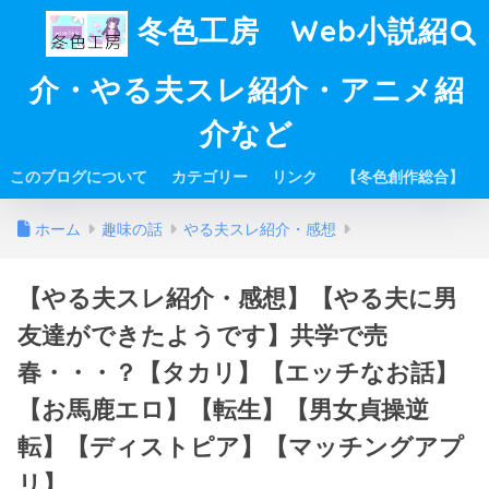
冬色工房 Web小説紹
介・やる夫スレ紹介・アニメ紹
介など
このブログについて
カテゴリー
リンク
【冬色創作総合】
ホーム
趣味の話
やる夫スレ紹介・感想
【やる夫スレ紹介・感想】【やる夫に男
友達ができたようです】共学で売
春・・・？【タカリ】【エッチなお話】
【お馬鹿エロ】【転生】【男女貞操逆
転】【ディストピア】【マッチングアプ
リ】