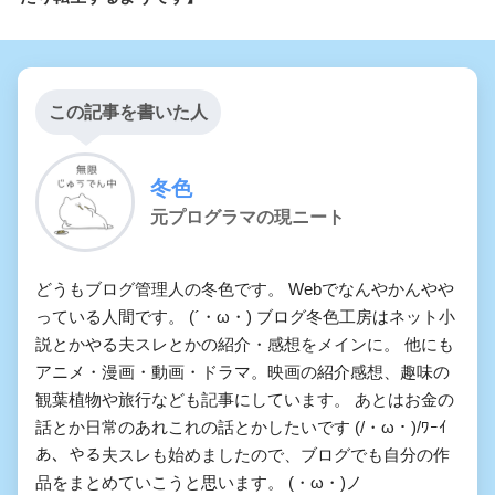
この記事を書いた人
冬色
元プログラマの現ニート
どうもブログ管理人の冬色です。 Webでなんやかんやや
っている人間です。 (´・ω・) ブログ冬色工房はネット小
説とかやる夫スレとかの紹介・感想をメインに。 他にも
アニメ・漫画・動画・ドラマ。映画の紹介感想、趣味の
観葉植物や旅行なども記事にしています。 あとはお金の
話とか日常のあれこれの話とかしたいです (/・ω・)/ﾜｰｲ
あ、やる夫スレも始めましたので、ブログでも自分の作
品をまとめていこうと思います。 (・ω・)ノ