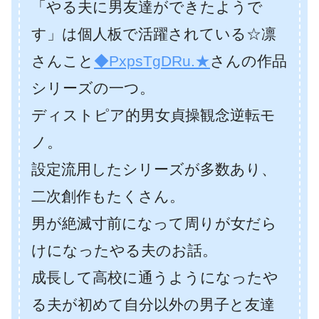
「やる夫に男友達ができたようで
す」は個人板で活躍されている☆凛
さんこと
◆PxpsTgDRu.★
さんの作品
シリーズの一つ。
ディストピア的男女貞操観念逆転モ
ノ。
設定流用したシリーズが多数あり、
二次創作もたくさん。
男が絶滅寸前になって周りが女だら
けになったやる夫のお話。
成長して高校に通うようになったや
る夫が初めて自分以外の男子と友達