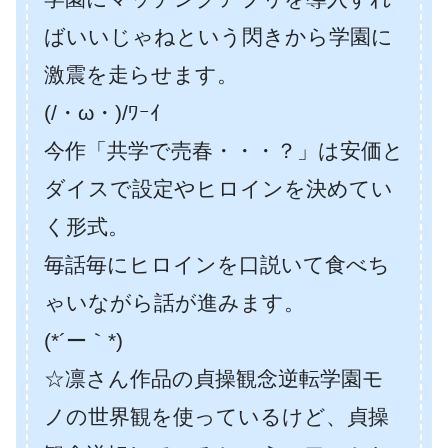
ばいいじゃねという閃きから学園に
激震を走らせます。
(/・ω・)/ﾜｰｲ
今作「共学で売春・・・？」は安価と
ダイスで設定やヒロインを決めてい
く形式。
毎話毎にヒロインを口説いて食べち
ゃいながら話が進みます。
(*´ー｀*)
☆凛さん作品の貞操観念逆転学園モ
ノの世界観を使っているけど、貞操