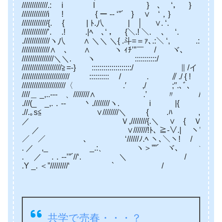
/////////////.: i l } ､ ‘， } .|
/////////////i ! { ー -‐ ‘”´ } ∨ ‘，} |
/////////////{. { | ﾄ.八 | │ ∨. ‘. 
/////////////’. .! .|ﾍ ､‘ ， {＼.! ＼. ､ 
./////////////ヽ八 ∧ ＼＼ ＼{ .斗=＝ｧ､.:＼ ‘, .
//////////////∧ ､ ∧ ヽ ｨﾁ’”￣ / ヾ､ .: 
////////////////＼＼. ヽ :::::::::::/ ,: /
////////////////////≧=-} ::::::::::::::::::::/ ∥ 
//////////////////////// :::::::::: / . ∥./ { 
//////////////////////〈 .′ ,/ ;′′.､ﾞ､ 
////＿ _,..-‐- 、////////∧ .’ 〃 /
.///(_ _,.．-‐ 丶.////////ヽ. i |{ .´ / ,， 
.//.｡s≦ ∨////////＼ { .
／ Ｖ,////////{.＼ ∨ { Ｖ .,.’
／ ∨///////!ﾄ､ ≧‐∨.| ヽ’
／ ／ ､ ‘//////ﾉ.ﾍ ヽ､＼ヽ! /
. ／ ,_ _.:、 ヽ＞””´ ヾ､ ヽ＼′
. ／ .．-‐’”´//‘.
.Y _. ＜”/////////‘ ` /
共学で売春・・・？