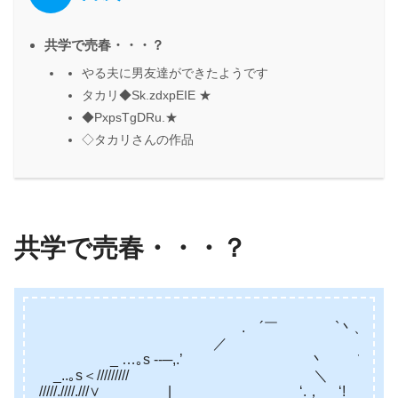
共学で売春・・・？
やる夫に男友達ができたようです
タカリ◆Sk.zdxpEIE ★
◆PxpsTgDRu.★
◇タカリさんの作品
共学で売春・・・？
. ´￣ `丶、///
／ ヽ.////}
_ …｡s -‐─,.’ 丶 ＼//!
_..｡s＜///////// ＼ V
/////.////.///∨ | ‘.， ‘!