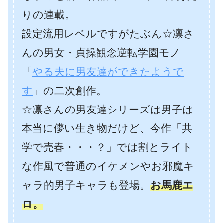
りの連載。
設定流用レベルですがたぶん☆凛さ
んの男女・貞操観念逆転学園モノ
「
やる夫に男友達ができたようで
す
」の二次創作。
☆凛さんの男友達シリーズは男子は
本当に儚い生き物だけど、今作「共
学で売春・・・？」では割とライト
な作風で普通のイケメンやお邪魔キ
ャラ的男子キャラも登場。
お馬鹿エ
ロ。