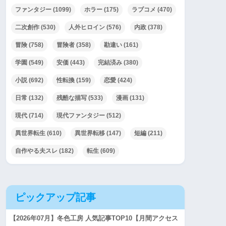
ファンタジー
(1099)
ホラー
(175)
ラブコメ
(470)
二次創作
(530)
人外ヒロイン
(576)
内政
(378)
冒険
(758)
冒険者
(358)
勘違い
(161)
学園
(549)
安価
(443)
完結済み
(380)
小説
(692)
性転換
(159)
恋愛
(424)
日常
(132)
残酷な描写
(533)
漫画
(131)
現代
(714)
現代ファンタジー
(512)
異世界転生
(610)
異世界転移
(147)
短編
(211)
自作やる夫スレ
(182)
転生
(609)
ピックアップ記事
【2026年07月】冬色工房 人気記事TOP10【月間アクセス