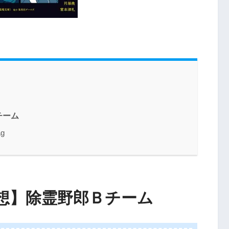
チーム
g
想】除霊野郎Ｂチーム