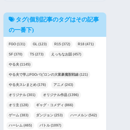
タグ(個別記事のタグはその記事
の一番下)
FGO
(131)
GL
(123)
R15
(372)
R18
(471)
SF
(370)
TS
(273)
えっちなお話
(457)
やる夫
(1145)
やる夫で学ぶFGOバビロンの大富豪魔獣戦線
(121)
やる夫スレまとめ
(176)
アニメ
(243)
オリジナル
(301)
オリジナル作品
(1396)
オリ主
(128)
ギャグ・コメディ
(866)
ゲーム
(383)
ダンジョン
(253)
ハーメルン
(542)
ハーレム
(465)
バトル
(1097)