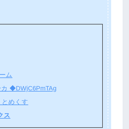
ーム
◆DWjC6PmTAg
まとめくす
クス