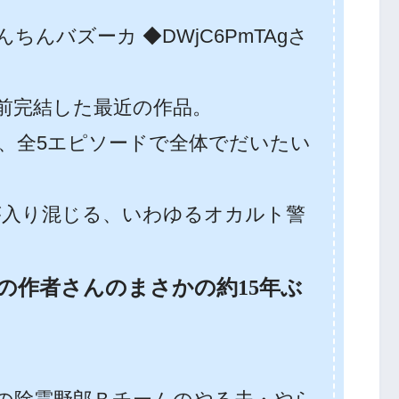
んバズーカ ◆DWjC6PmTAgさ
この前完結した最近の作品。
、全5エピソードで全体でだいたい
が入り混じる、いわゆるオカルト警
の作者さんのまさかの約15年ぶ