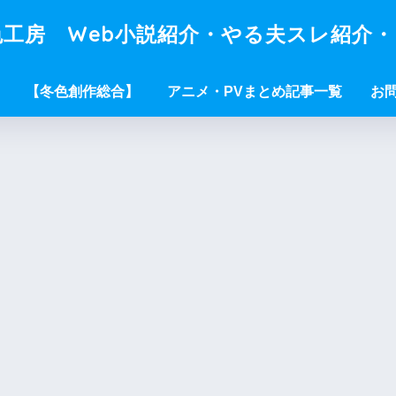
工房 Web小説紹介・やる夫スレ紹介
【冬色創作総合】
アニメ・PVまとめ記事一覧
お