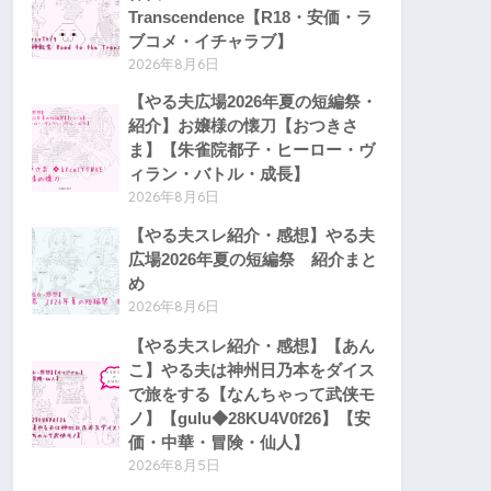
Transcendence【R18・安価・ラ
ブコメ・イチャラブ】
2026年8月6日
【やる夫広場2026年夏の短編祭・
紹介】お嬢様の懐刀【おつきさ
ま】【朱雀院都子・ヒーロー・ヴ
ィラン・バトル・成長】
2026年8月6日
【やる夫スレ紹介・感想】やる夫
広場2026年夏の短編祭 紹介まと
め
2026年8月6日
【やる夫スレ紹介・感想】【あん
こ】やる夫は神州日乃本をダイス
で旅をする【なんちゃって武侠モ
ノ】【gulu◆28KU4V0f26】【安
価・中華・冒険・仙人】
2026年8月5日