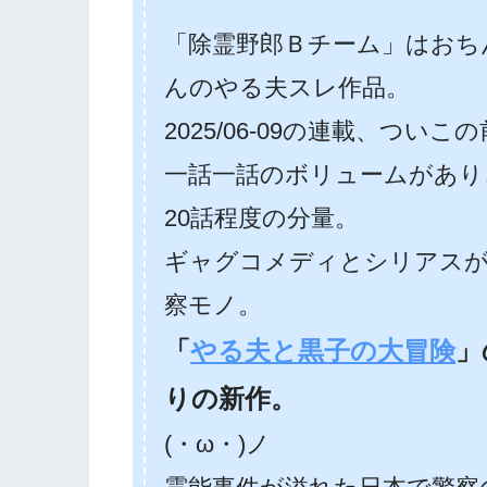
「除霊野郎Ｂチーム」はおちんち
んのやる夫スレ作品。
2025/06-09の連載、つい
一話一話のボリュームがあり
20話程度の分量。
ギャグコメディとシリアス
察モノ。
「
やる夫と黒子の大冒険
」
りの新作。
(・ω・)ノ