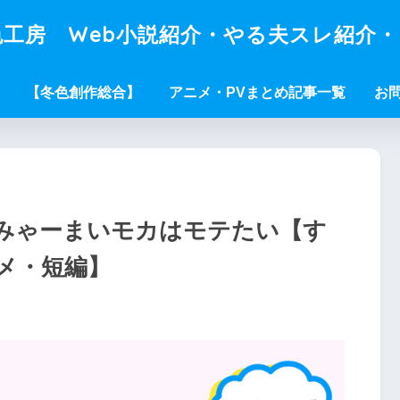
工房 Web小説紹介・やる夫スレ紹介
【冬色創作総合】
アニメ・PVまとめ記事一覧
お
みゃーまいモカはモテたい【す
メ・短編】