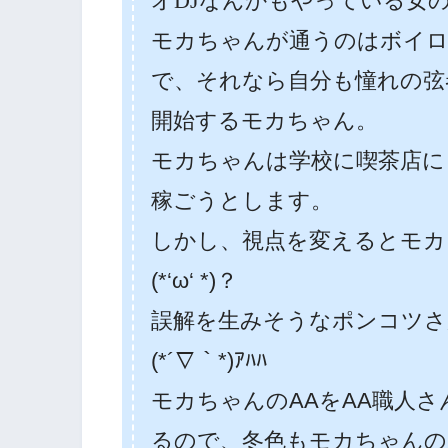
オDJなんかもやっている女
モカちゃんが通うのはボイロ
で、それなら自分も憧れの弦
開始するモカちゃん。
モカちゃんは学校に喫茶店に
稼ごうとします。
しかし、視点を変えるとモカ
(*‘ω‘ *)？
誤解を生みそうなポンコツさ
(*´∇｀*)ｱﾊﾊ
モカちゃんのAAをAA職人
るので、冬色もモカちゃんの