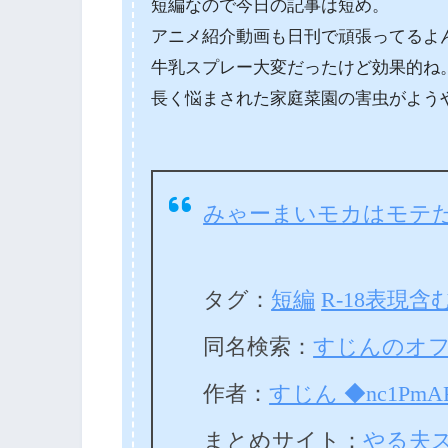
短編なので今日の記事は短め。
アニメ紹介動画も日刊で頑張ってるよ
牛乳スプレー大変だったけど効果的ね
長く悩まされた家庭菜園の害虫がよう
みゃーまいモカはモテ
タグ：
短編
R-18表現含
同名検索：
すじんのオフト
作者：
すじん ◆nc1PmA
まとめサイト：
やる夫