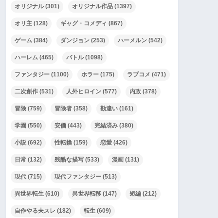
オリジナル
(301)
オリジナル作品
(1397)
オリ主
(128)
ギャグ・コメディ
(867)
ゲーム
(384)
ダンジョン
(253)
ハーメルン
(542)
ハーレム
(465)
バトル
(1098)
ファンタジー
(1100)
ホラー
(175)
ラブコメ
(471)
二次創作
(531)
人外ヒロイン
(577)
内政
(378)
冒険
(759)
冒険者
(358)
勘違い
(161)
学園
(550)
安価
(443)
完結済み
(380)
小説
(692)
性転換
(159)
恋愛
(426)
日常
(132)
残酷な描写
(533)
漫画
(131)
現代
(715)
現代ファンタジー
(513)
異世界転生
(610)
異世界転移
(147)
短編
(212)
自作やる夫スレ
(182)
転生
(609)