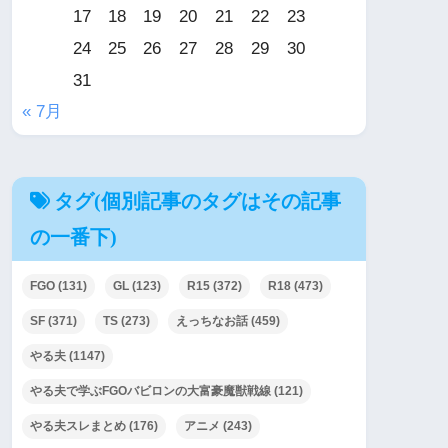
17
18
19
20
21
22
23
24
25
26
27
28
29
30
31
« 7月
タグ(個別記事のタグはその記事
の一番下)
FGO
(131)
GL
(123)
R15
(372)
R18
(473)
SF
(371)
TS
(273)
えっちなお話
(459)
やる夫
(1147)
やる夫で学ぶFGOバビロンの大富豪魔獣戦線
(121)
やる夫スレまとめ
(176)
アニメ
(243)