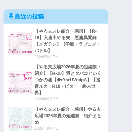
最近の投稿
【やる夫スレ紹介・感想】【R-
18】入速出やる夫 悪魔異聞録
【メガテン】【学園・ラブコメ・
バトル】
2026年8月7日
【やる夫広場2026年夏の短編祭・
紹介】【R-18】酒とタバコといく
つかの嘘【◆rYsrUVd4pA】【巡
音ルカ・R18・ビター・終末世
界】
2026年8月7日
【やる夫スレ紹介・感想】やる夫
広場2026年夏の短編祭 紹介まと
め
2026年8月7日