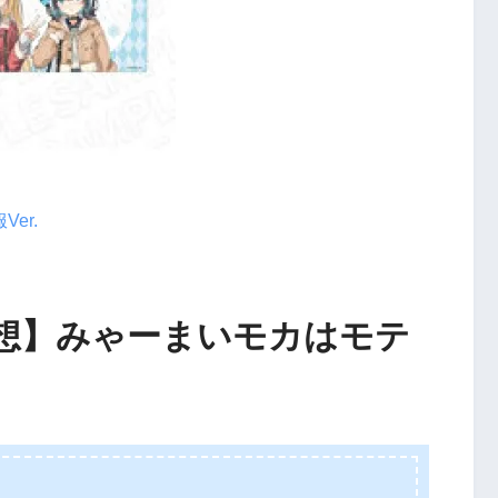
er.
想】みゃーまいモカはモテ