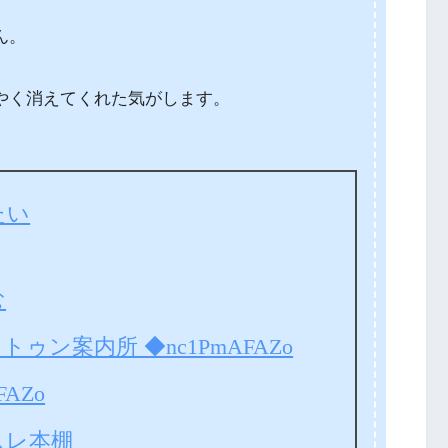
ん。
。
やく消えてくれた気がします。
たい
む
ゥン案内所 ◆nc1PmAFAZo
FAZo
スレ本棚