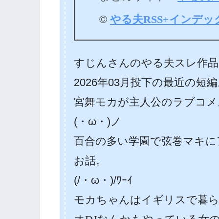
©
やる夫RSS+インデッ
すじんさんのやる夫スレ作品
2026年03月投下の最近の短
宮舞モカが主人公のラブコメ
(・ω・)ノ
百合の多い学園で弦巻マキに
お話。
(/・ω・)/ﾜｰｲ
モカちゃんはイギリスで暮ら