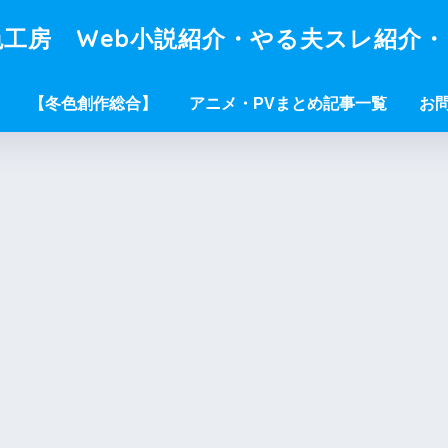
工房 Web小説紹介・やる夫スレ紹介
【冬色創作総合】
アニメ・PVまとめ記事一覧
お