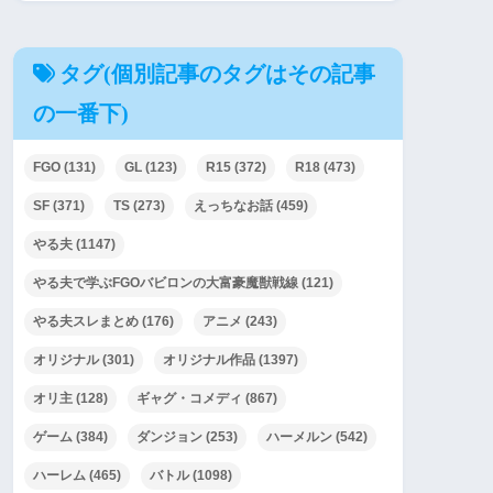
タグ(個別記事のタグはその記事
の一番下)
FGO
(131)
GL
(123)
R15
(372)
R18
(473)
SF
(371)
TS
(273)
えっちなお話
(459)
やる夫
(1147)
やる夫で学ぶFGOバビロンの大富豪魔獣戦線
(121)
やる夫スレまとめ
(176)
アニメ
(243)
オリジナル
(301)
オリジナル作品
(1397)
オリ主
(128)
ギャグ・コメディ
(867)
ゲーム
(384)
ダンジョン
(253)
ハーメルン
(542)
ハーレム
(465)
バトル
(1098)