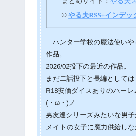
まとめサイト：
やる夫
©
やる夫RSS+インデッ
「ハンター学校の魔法使いや
作品。
2026/02投下の最近の作品。
まだ二話投下と長編としては
R18安価ダイスありのハー
(・ω・)ノ
男友達シリーズみたいな男子
メイトの女子に魔力供給しな