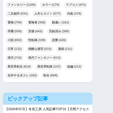
ファンタジー
(1100)
ホラー
(175)
ラブコメ
(471)
二次創作
(531)
人外ヒロイン
(577)
内政
(378)
冒険
(759)
冒険者
(358)
勘違い
(161)
学園
(550)
安価
(443)
完結済み
(380)
小説
(692)
性転換
(159)
恋愛
(426)
日常
(132)
残酷な描写
(533)
漫画
(131)
現代
(715)
現代ファンタジー
(513)
異世界転生
(610)
異世界転移
(147)
短編
(212)
自作やる夫スレ
(182)
転生
(609)
ピックアップ記事
【2026年07月】冬色工房 人気記事TOP10【月間アクセス