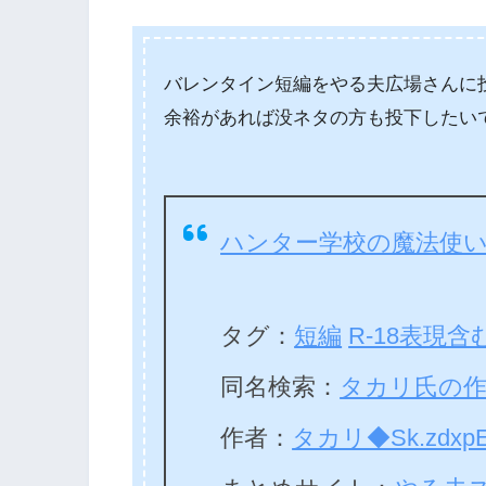
バレンタイン短編をやる夫広場さんに
余裕があれば没ネタの方も投下したい
ハンター学校の魔法使
タグ：
短編
R-18表現含
同名検索：
タカリ氏の
作者：
タカリ◆Sk.zdxpE