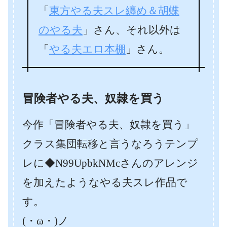
「
東方やる夫スレ纏め＆胡蝶
のやる夫
」さん、それ以外は
「
やる夫エロ本棚
」さん。
冒険者やる夫、奴隷を買う
今作「冒険者やる夫、奴隷を買う」
クラス集団転移と言うなろうテンプ
レに◆N99UpbkNMcさんのアレンジ
を加えたようなやる夫スレ作品で
す。
(・ω・)ノ