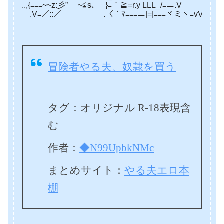
..,{ﾆﾆﾆ~~z:彡” ~≦s､ }ﾆ｀≧=r.y LLL_/ﾆニ.V 
.Vﾆ／::／ .〈｀ﾏﾆﾆﾆニ|=|ﾆﾆﾆヾミヽﾆvV .||;
冒険者やる夫、奴隷を買う
タグ：オリジナル R-18表現含
む
作者：
◆N99UpbkNMc
まとめサイト：
やる夫エロ本
棚