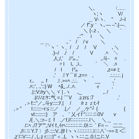
＼､ 〈……〉 ／
ヽ;ヽ V/ ./-{
＿ V-ヽ. ” ./–L,,
／ f”.y｀ヽ､― –”.{—.V ｀
＼ {-.z ､ ＼ ｀ヾ､—マヽ.ヽ
,.:'” ゞ i ＼ ﾐh､–~ 
＿＿ ., ‘ / / v ＼ ＼ｲ;} ,.
｀`ヽ｀ヽ、/ ./ / V ､＼ `く—
.}–/ ./ / V .ﾍ ＼ 
人;/,’ .l㌦.,’ ,.斗- ﾊ .＼
〃l l､ ,ﾕ.. ´ ＼ .ﾊ .ﾐh､
/ l l㌦ ,z=≠ミ l 
,’ .! Y⌒il ,z== , .:.:.:.:. j lV
r.､ ,､ f .! .>=ﾍ .:.:. ヽ __ .,’ i
.ﾊ::’, .,’::} W ﾍ廴.ﾉ..ﾊ. ィ ,’
.|::V:/ry＼＼ヾ | .ヽ ゝ.,_ ,. / j {::
.|/:/ﾉz:ﾔﾆ气 =.| ￣V .≧zr≦:7 ,’ >-:::w:::::
,＞f:::”／,.斗y:::::ｱ.| / /rｚｚt:-f f
,＞” l:::::::~r:≦:::／ .|／ ／_,ケ”┘ { { .{::
vl:::::::::} ア , ’ 乂イf “ﾆﾆﾆニ0V
./{ .＼::r‐-ミ f .／f.//ﾆﾆﾆﾆﾆﾆ
/ﾆﾍ ./7ア””,:Vｲ f.,ｲrﾍﾆﾆﾆﾆﾆニ.0!ニ｀F= –
,/!ﾆニY.7 〉彡.::::V..{f/ lヽヽﾆﾆﾆﾆﾆﾆ.lﾆﾆ∧`ｰ==ミ
.z’/ﾆVﾆﾆ./ ,しz r:::::}”’＜..L_ヽヽﾆﾆニ.0.!ニ/ﾆ.V ｀` ミ = j