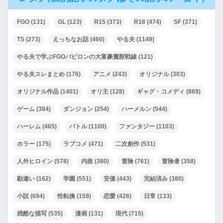
FGO
(131)
GL
(123)
R15
(373)
R18
(474)
SF
(371)
TS
(273)
えっちなお話
(460)
やる夫
(1149)
やる夫で学ぶFGOバビロンの大富豪魔獣戦線
(121)
やる夫スレまとめ
(176)
アニメ
(243)
オリジナル
(303)
オリジナル作品
(1401)
オリ主
(128)
ギャグ・コメディ
(869)
ゲーム
(384)
ダンジョン
(254)
ハーメルン
(544)
ハーレム
(465)
バトル
(1100)
ファンタジー
(1103)
ホラー
(175)
ラブコメ
(471)
二次創作
(531)
人外ヒロイン
(578)
内政
(380)
冒険
(761)
冒険者
(358)
勘違い
(162)
学園
(551)
安価
(443)
完結済み
(380)
小説
(694)
性転換
(159)
恋愛
(426)
日常
(133)
残酷な描写
(535)
漫画
(131)
現代
(715)