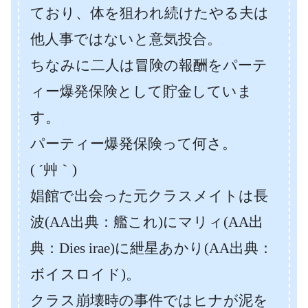
ており、体を狙われ続けたやる夫は
他人事ではないと意気投合。
ちなみに二人は冒険の報酬をパーテ
ィー爆発保険として貯金していま
す。
パーティー爆発保険って何さ。
( ´艸｀)
娼館で出会った元クラスメイトは長
波(AA出典：艦これ)にマリィ(AA出
典：Dies irae)に紲星あかり(AA出典：
ボイスロイド)。
クラス崩壊時の事件ではヒナが泥を