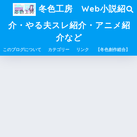
冬色工房 Web小説紹
介・やる夫スレ紹介・アニメ紹
介など
このブログについて
カテゴリー
リンク
【冬色創作総合】