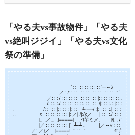
「やる夫vs事故物件」「やる夫
vs絶叫ジジイ」「やる夫vs文化
祭の準備」
＿＿＿＿
´: : : : : : : : : : : :`ー‐-ミ
.. ／ : /: : : : : : : : : : : : : : : : : : :.｀`丶、
／: : : / : : : : : : : : : : : : : : : |: : : : : : : : :.,
/: : :. :./: : : : : : : : : :.|: : : : :. /|: : : :. :.|: : : : ,
. /: : : : : |: : : : : |: : : 斗—-/ :|: : : :. :.|: : : : :.,
.. /: : : : : : |: : : : : |: ／|,/|:/}:／ ｜: : : :./: : : : : :,
|:. :.／.:. :.|=====|__,ｨf芋ミメ, |/|: : /ヽ: : : : : 
|／ : : : : |: : : : : |`ｰ┴‐┴ ､ |／ -‐∨ : : : ,
. ／: ／}／ |=====l .::.:.:.:.: ｨf芋ミ,}: : : :