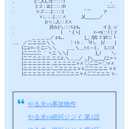
. ￣|: :.人L,ｿ|: : : : : l ,｀`く ノ}/
. |: :/: : ≧|: : : : :ﾄl :.:.:.: |==|ヽ
. ∨:./: :. :.|: : : : :| 「￣ ァ |: : |: 
∨.:. :. :.| : : : ∧ 乂_____／ ﾉ: :
}ハ: :.人: : :/:∧ ／|／ _
. }/}ル|＼: : :∧≧s｡ イ.|:. :.//:::::/ /:::
. | 丶{ヽ{ r‐‐=≦: : l｜://:::::/ /__,/
＿＿＿＿／ ≧s｡, |_: :/}/|: :/ :|//:::: └‐┐__
…. ／二ニニニ＼＼ 〕iト . └l＼ |:/ |::: ┌‐‐┘::
|ニ≧=‐-ミニﾆ＼＼ ＿＿＼＿rミ–ミ, L:::::l r‐┘:::rｧ::
|二二二二 ｀ヽニ ＼＼| }_/ ＼=ミ, └‐┐
|二二ニニニニ,ニニ≧,＼＿＿／＿|＼____/ニ=ヽ |::
|ニニニニニニ ,ニニニニニ∨∧ 〇二ニ= 〇∨∧ ￣ ￣
|ニニニニニニﾆ,二ニニニニ∨∧二二ニニニ ∨∧ 
|ニニニニニニニ,二二二ニニ∨∧二二ニニニ ∨∧
やる夫vs事故物件
やる夫vs絶叫ジジイ 第1話