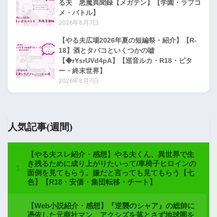
る夫 悪魔異聞録【メガテン】【学園・ラブコ
メ・バトル】
2026年8月7日
【やる夫広場2026年夏の短編祭・紹介】【R-
18】酒とタバコといくつかの嘘
【◆rYsrUVd4pA】【巡音ルカ・R18・ビタ
ー・終末世界】
2026年8月7日
人気記事(週間)