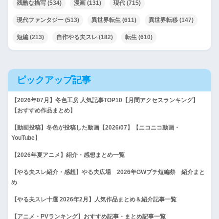
残酷な描写
(534)
漫画
(131)
現代
(715)
現代ファンタジー
(513)
異世界転生
(611)
異世界転移
(147)
短編
(213)
自作やる夫スレ
(182)
転生
(610)
ピックアップ記事
【2026年07月】冬色工房 人気記事TOP10【月間アクセスランキング】
【おすすめ作品まとめ】
【動画投稿】冬色が投稿した動画【2026/07】【ニコニコ動画・
YouTube】
【2026年夏アニメ】紹介・感想まとめ一覧
【やる夫スレ紹介・感想】やる夫広場 2026年GWプチ短編祭 紹介まと
め
【やる夫スレ十選 2026年2月】人気作品まとめ＆紹介記事一覧
【アニメ・PVランキング】おすすめ記事・まとめ記事一覧