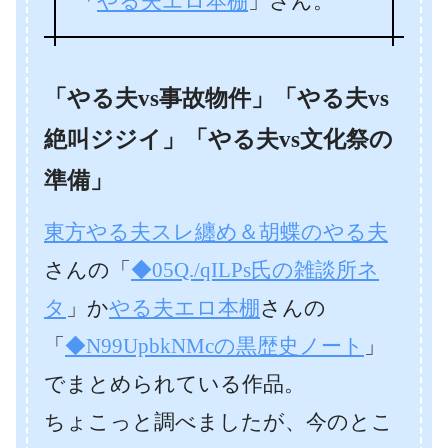
「
やる夫エロ本棚
」さん。
「やる夫vs事故物件」「やる夫vs
絶叫ジジイ」「やる夫vs文化祭の
準備」
東方やる夫スレ纏め＆胡蝶のやる夫
さんの「
◆05Q./qILPs氏の雑談所ネ
タ
」か
やる夫エロ本棚
さんの
「
◆N99UpbkNMcの黒歴史ノート
」
でまとめられている作品。
ちょこっと調べましたが、今のとこ