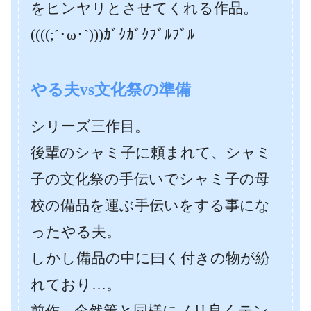
をヒンヤリとさせてくれる作品。
((((;´･ω･`)))ｶﾞｸｶﾞｸﾌﾞﾙﾌﾞﾙ
やる夫vs文化祭の準備
シリーズ三作目。
後輩のシャミ子に頼まれて、シャミ
子の文化祭の手伝いでシャミ子の母
校の備品を運ぶ手伝いをする事にな
ったやる夫。
しかし備品の中に曰く付きの物が紛
れており…。
前作、全然策と同様にノリ良くテン