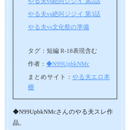
やる夫vs絶叫ジジイ 第2話
やる夫vs絶叫ジジイ 第3話
やる夫vs文化祭の準備
タグ：短編 R-18表現含む
作者：
◆N99UpbkNMc
まとめサイト：
やる夫エロ本
棚
◆N99UpbkNMcさんのやる夫スレ作
品。