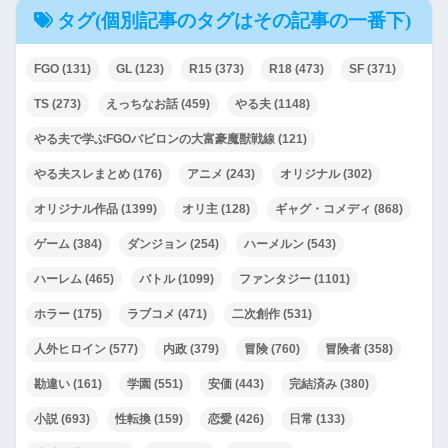
タグ(個別記事のタグはその記事の一番下)
FGO
(131)
GL
(123)
R15
(373)
R18
(473)
SF
(371)
TS
(273)
えっちなお話
(459)
やる夫
(1148)
やる夫で学ぶFGOバビロンの大富豪魔獣戦線
(121)
やる夫スレまとめ
(176)
アニメ
(243)
オリジナル
(302)
オリジナル作品
(1399)
オリ主
(128)
ギャグ・コメディ
(868)
ゲーム
(384)
ダンジョン
(254)
ハーメルン
(543)
ハーレム
(465)
バトル
(1099)
ファンタジー
(1101)
ホラー
(175)
ラブコメ
(471)
二次創作
(531)
人外ヒロイン
(577)
内政
(379)
冒険
(760)
冒険者
(358)
勘違い
(161)
学園
(551)
安価
(443)
完結済み
(380)
小説
(693)
性転換
(159)
恋愛
(426)
日常
(133)