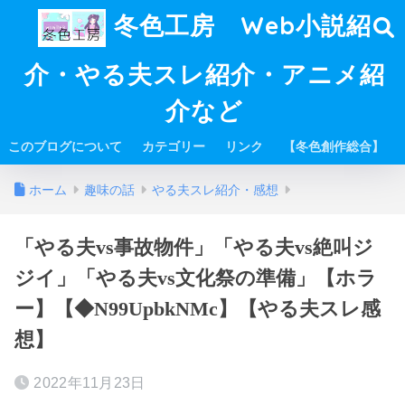
冬色工房 Web小説紹
介・やる夫スレ紹介・アニメ紹
介など
このブログについて
カテゴリー
リンク
【冬色創作総合】
ホーム
趣味の話
やる夫スレ紹介・感想
「やる夫vs事故物件」「やる夫vs絶叫ジ
ジイ」「やる夫vs文化祭の準備」【ホラ
ー】【◆N99UpbkNMc】【やる夫スレ感
想】
2022年11月23日