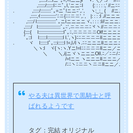
,:::::/::::lニﾟ｡=,=!ニニ}l ヽ: ＼／:./ //ﾆﾆﾟ｡lｲﾆﾆl:::::::
,::::::/::::::lﾆニﾟ｡l,’ニニﾆl {: : : : :,′ //ニﾆﾆYニﾆ!::::::::
. ,:::::/:::::::::ﾟ｡=ニﾟ!ニニﾆ’,.’, ヽ:_:_ { //ニニニlﾆﾆ/:::::::
,:::::,ｲ:::::::::::::’ﾆニ{ﾆﾆニニ’,.’, |: : : :l .//ニニニﾆ!ニ,ﾟ｡:::::
. ,:::::/ l::::::::::::::::ﾟ｡ニlニニニニヾ､: : : :l//ニニニニlﾆ,{ﾆ}:::
,:::::/ l:::::::::::::::::::ﾟ｡ﾆ’,ニニニニﾆヾヽ//ニニニニ.人/=/:::::
{::::{ l:::::::::::::::::::::lﾟ｡ﾆ,ニニニニニOlfニニニニニ!./=/::::
ﾟ｡::l l::::::l:::::::::::::l l.’,ヽ}ﾆﾆニニニニllニニニニニl/=ｲ:::
. ヾ l::::::lﾟ｡:::i:::::l !=,lﾉlヽ.ﾆﾆニニニllニニニニニ!ﾆﾆ!::
＼ヽ:l ヾ{ヽ:ヽ.Yニ!=lﾆﾆニニニllニニ／ニ,’ニ!ﾆﾟ｡
＼ ＼,i|ニヾヽニニニOll.ﾆ／ﾆニ/ニlニﾉ
/=!ニニ ヽニニニllニニニ／ﾆﾆ∨
/ﾆﾆヽﾆニニヽニニllニニ／ニニニ
やる夫は異世界で黒騎士と呼
ばれるようです
タグ：完結 オリジナル