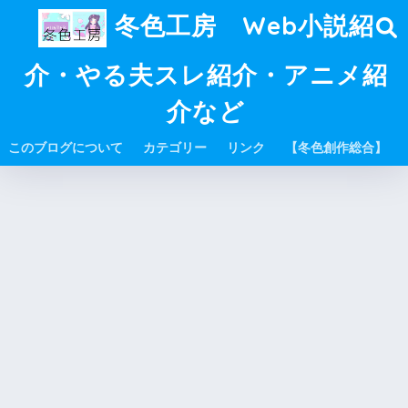
冬色工房 Web小説紹
介・やる夫スレ紹介・アニメ紹
介など
このブログについて
カテゴリー
リンク
【冬色創作総合】