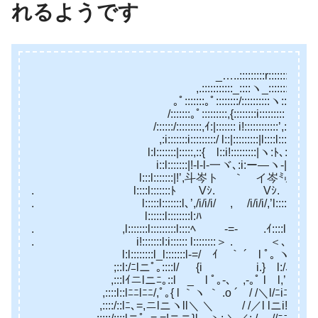
れるようです
_…..:::::::::r:::::::::….
,.:::::::::::_::::ヽ_:::::::::::::::
｡ﾟ:::::::｡ﾟ::::::::/::::::::::ヽ::::::::::::.
/:::::::｡ﾟ:::::::::,{::::::::i:::::::::ヽ::::::::’:
/::::::/:::::::::,ｲ:|::::::: i!::::::::::::’,:::::::’,:’,
,:i:::::::i:::::::::/ l::|:::::::::|l::::l:::::::::!:i::::
l:l:::::::|:::::,::{ l::i!:::::::::|ヽ:ﾄ､:::::::l:::::::
i::l:::::::|!-l-l-一ヾ､:i:ー—ヽ-|::::::l:::.
l:::l:::::::|!’,斗岑ト ｀ イ岑㍉’i!::::::l:::
. l::::l:::::::ﾄ Vｼ. Vｼ. ,}::::: |:i:
. l:::::l:::::::l､’,/i/i/i/ , /i/i/i/,’l::::::::|::!:::
l::::::l::::::::l:ﾊ .:::l::::::::!::
. ,l:::::::l:::::::::l::::ﾍ -=- .ｲ::::l:::::/l::::l::
. i!:::::::l:i:::::: l::::::::＞ . ＜､::::::l:::/::|::::
l:l::::::::l_l:::::::l-=/ ｲ ｀ ´ l ﾟ｡ ヽl::/=—,.､:
;::l:/ﾆlニﾟ｡::::l/ {i i.} l:/､ニニl.ﾆヽ
,:::lｲニlニﾆ｡::l _ l ﾟ｡-､ ,-｡ﾟ l l,’＿ヽニlニl
,::::l::lﾆﾆlﾆﾆ/,ﾟ｡{ l ｀ヽ ｀ .o ´ / /＼l/ﾆiﾆlニ,’ﾆ}::::
,::::/::lﾆ､=,ニlニヽll＼ ＼ / /／l lニi!ﾆ!=’ニl::::::