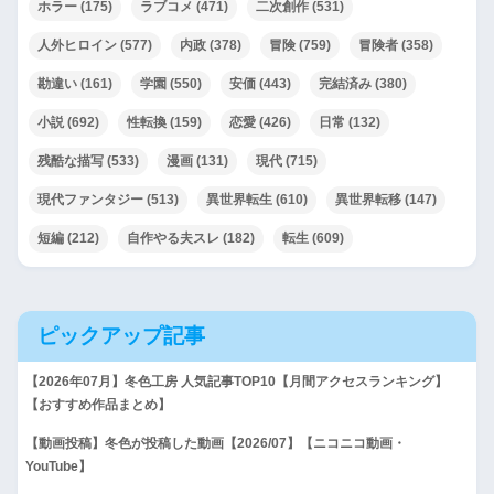
ホラー
(175)
ラブコメ
(471)
二次創作
(531)
人外ヒロイン
(577)
内政
(378)
冒険
(759)
冒険者
(358)
勘違い
(161)
学園
(550)
安価
(443)
完結済み
(380)
小説
(692)
性転換
(159)
恋愛
(426)
日常
(132)
残酷な描写
(533)
漫画
(131)
現代
(715)
現代ファンタジー
(513)
異世界転生
(610)
異世界転移
(147)
短編
(212)
自作やる夫スレ
(182)
転生
(609)
ピックアップ記事
【2026年07月】冬色工房 人気記事TOP10【月間アクセスランキング】
【おすすめ作品まとめ】
【動画投稿】冬色が投稿した動画【2026/07】【ニコニコ動画・
YouTube】