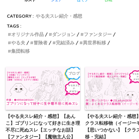
LINE
ポスト
シェア
はてブ
CATEGORY :
やる夫スレ紹介・感想
TAGS :
オリジナル作品
ダンジョン
ファンタジー
やる夫
冒険者
完結済み
異世界転移
集団転移
【やる夫スレ紹介・感想】【あん
【やる夫スレ紹介・感想
こ】ゴブリンになって好きに生き理
クラス転移物（イージー
不尽に死ぬスレ【エッチなお話】
【思いつかない】【クラ
【ファンタジー】【魔物主人公】
移・完結】