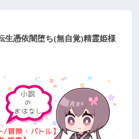
S転生憑依闇堕ち(無自覚)精霊姫様