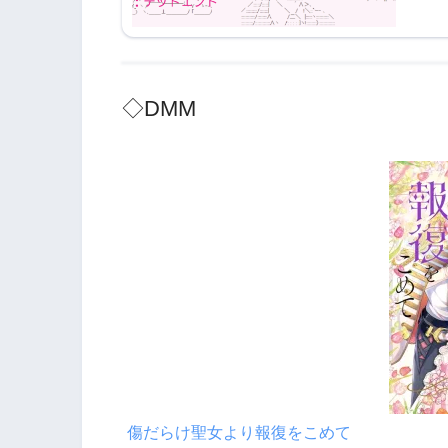
◇DMM
傷だらけ聖女より報復をこめて