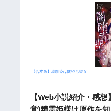
【合本版】幼馴染は闇堕ち聖女！
【Web小説紹介・感想
覚)精霊姫様は原作を