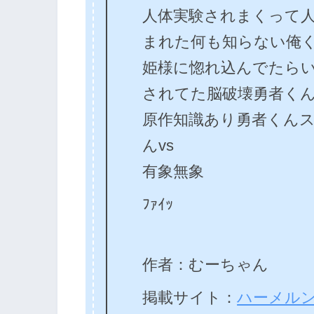
人体実験されまくって
まれた何も知らない俺くん
姫様に惚れ込んでたら
されてた脳破壊勇者くん
原作知識あり勇者くん
んvs
有象無象
ﾌｧｲｯ
作者：むーちゃん
掲載サイト：
ハーメル