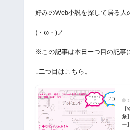
好みのWeb小説を探して居る
(・ω・)ノ
※この記事は本日一つ目の記事
↓二つ目はこちら。
【
祭
ー