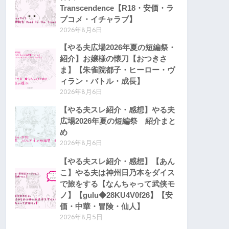
Transcendence【R18・安価・ラ
ブコメ・イチャラブ】
2026年8月6日
【やる夫広場2026年夏の短編祭・
紹介】お嬢様の懐刀【おつきさ
ま】【朱雀院都子・ヒーロー・ヴ
ィラン・バトル・成長】
2026年8月6日
【やる夫スレ紹介・感想】やる夫
広場2026年夏の短編祭 紹介まと
め
2026年8月6日
【やる夫スレ紹介・感想】【あん
こ】やる夫は神州日乃本をダイス
で旅をする【なんちゃって武侠モ
ノ】【gulu◆28KU4V0f26】【安
価・中華・冒険・仙人】
2026年8月5日