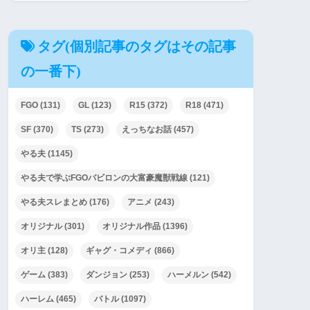
タグ(個別記事のタグはその記事
の一番下)
FGO
(131)
GL
(123)
R15
(372)
R18
(471)
SF
(370)
TS
(273)
えっちなお話
(457)
やる夫
(1145)
やる夫で学ぶFGOバビロンの大富豪魔獣戦線
(121)
やる夫スレまとめ
(176)
アニメ
(243)
オリジナル
(301)
オリジナル作品
(1396)
オリ主
(128)
ギャグ・コメディ
(866)
ゲーム
(383)
ダンジョン
(253)
ハーメルン
(542)
ハーレム
(465)
バトル
(1097)