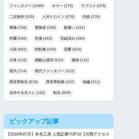
ファンタジー
(1099)
ホラー
(175)
ラブコメ
(470)
二次創作
(530)
人外ヒロイン
(576)
内政
(378)
冒険
(758)
冒険者
(358)
勘違い
(161)
学園
(549)
安価
(443)
完結済み
(380)
小説
(692)
性転換
(159)
恋愛
(424)
日常
(132)
残酷な描写
(533)
漫画
(131)
現代
(714)
現代ファンタジー
(512)
異世界転生
(610)
異世界転移
(147)
短編
(211)
自作やる夫スレ
(182)
転生
(609)
ピックアップ記事
【2026年07月】冬色工房 人気記事TOP10【月間アクセス