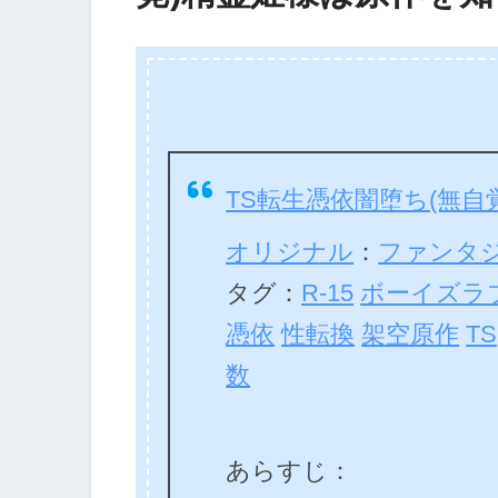
TS転生憑依闇堕ち(無
オリジナル
：
ファンタ
タグ：
R-15
ボーイズラ
憑依
性転換
架空原作
TS
数
あらすじ：