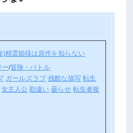
自覚)精霊姫様は原作を知らない
ジー
/
冒険・バトル
ブ
ガールズラブ
残酷な描写
転生
女主人公
勘違い
曇らせ
転生者複