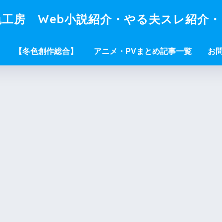
工房 Web小説紹介・やる夫スレ紹介
【冬色創作総合】
アニメ・PVまとめ記事一覧
お