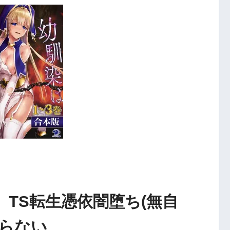
】TS転生憑依闇堕ち(無自
知らない